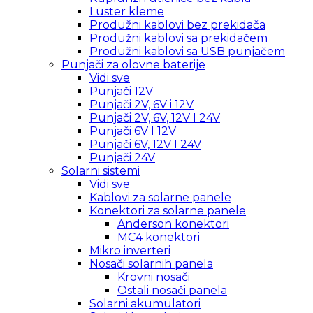
Luster kleme
Produžni kablovi bez prekidača
Produžni kablovi sa prekidačem
Produžni kablovi sa USB punjačem
Punjači za olovne baterije
Vidi sve
Punjači 12V
Punjači 2V, 6V i 12V
Punjači 2V, 6V, 12V I 24V
Punjači 6V I 12V
Punjači 6V, 12V I 24V
Punjači 24V
Solarni sistemi
Vidi sve
Kablovi za solarne panele
Konektori za solarne panele
Anderson konektori
MC4 konektori
Mikro inverteri
Nosači solarnih panela
Krovni nosači
Ostali nosači panela
Solarni akumulatori