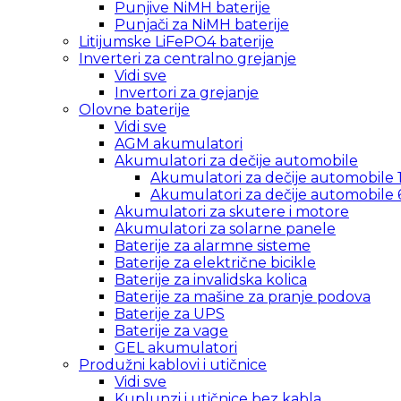
Punjive NiMH baterije
Punjači za NiMH baterije
Litijumske LiFePO4 baterije
Inverteri za centralno grejanje
Vidi sve
Invertori za grejanje
Olovne baterije
Vidi sve
AGM akumulatori
Akumulatori za dečije automobile
Akumulatori za dečije automobile 
Akumulatori za dečije automobile 
Akumulatori za skutere i motore
Akumulatori za solarne panele
Baterije za alarmne sisteme
Baterije za električne bicikle
Baterije za invalidska kolica
Baterije za mašine za pranje podova
Baterije za UPS
Baterije za vage
GEL akumulatori
Produžni kablovi i utičnice
Vidi sve
Kuplunzi i utičnice bez kabla