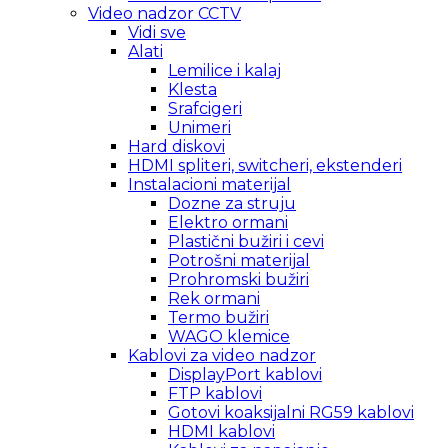
Video nadzor CCTV
Vidi sve
Alati
Lemilice i kalaj
Klesta
Srafcigeri
Unimeri
Hard diskovi
HDMI spliteri, switcheri, ekstenderi
Instalacioni materijal
Dozne za struju
Elektro ormani
Plastični bužiri i cevi
Potrošni materijal
Prohromski bužiri
Rek ormani
Termo bužiri
WAGO klemice
Kablovi za video nadzor
DisplayPort kablovi
FTP kablovi
Gotovi koaksijalni RG59 kablovi
HDMI kablovi