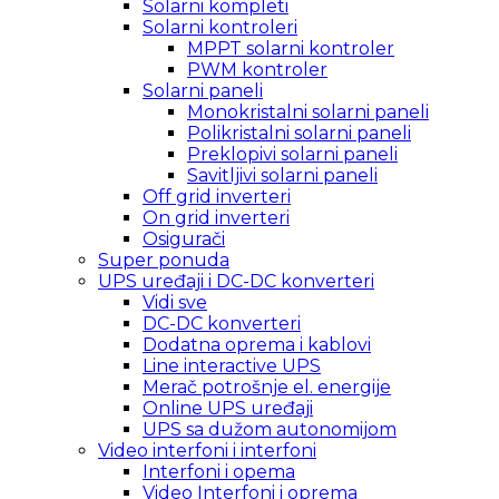
Solarni kompleti
Solarni kontroleri
MPPT solarni kontroler
PWM kontroler
Solarni paneli
Monokristalni solarni paneli
Polikristalni solarni paneli
Preklopivi solarni paneli
Savitljivi solarni paneli
Off grid inverteri
On grid inverteri
Osigurači
Super ponuda
UPS uređaji i DC-DC konverteri
Vidi sve
DC-DC konverteri
Dodatna oprema i kablovi
Line interactive UPS
Merač potrošnje el. energije
Online UPS uređaji
UPS sa dužom autonomijom
Video interfoni i interfoni
Interfoni i opema
Video Interfoni i oprema