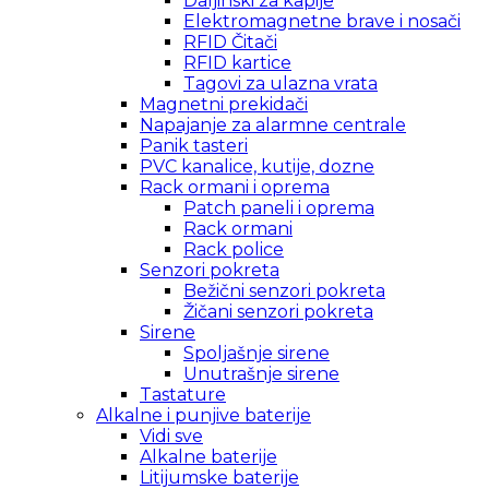
Daljinski za kapije
Elektromagnetne brave i nosači
RFID Čitači
RFID kartice
Tagovi za ulazna vrata
Magnetni prekidači
Napajanje za alarmne centrale
Panik tasteri
PVC kanalice, kutije, dozne
Rack ormani i oprema
Patch paneli i oprema
Rack ormani
Rack police
Senzori pokreta
Bežični senzori pokreta
Žičani senzori pokreta
Sirene
Spoljašnje sirene
Unutrašnje sirene
Tastature
Alkalne i punjive baterije
Vidi sve
Alkalne baterije
Litijumske baterije