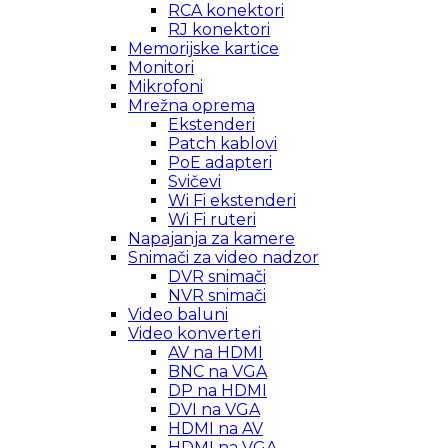
RCA konektori
RJ konektori
Memorijske kartice
Monitori
Mikrofoni
Mrežna oprema
Ekstenderi
Patch kablovi
PoE adapteri
Svičevi
Wi Fi ekstenderi
Wi Fi ruteri
Napajanja za kamere
Snimači za video nadzor
DVR snimači
NVR snimači
Video baluni
Video konverteri
AV na HDMI
BNC na VGA
DP na HDMI
DVI na VGA
HDMI na AV
HDMI na VGA