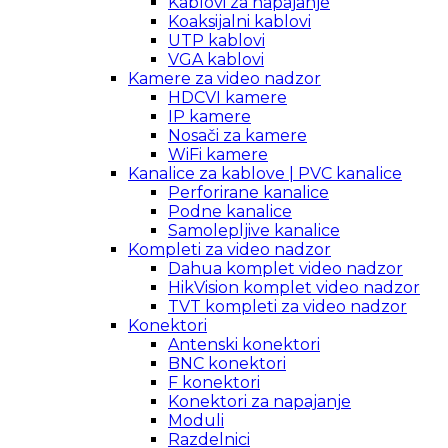
Kablovi za napajanje
Koaksijalni kablovi
UTP kablovi
VGA kablovi
Kamere za video nadzor
HDCVI kamere
IP kamere
Nosači za kamere
WiFi kamere
Kanalice za kablove | PVC kanalice
Perforirane kanalice
Podne kanalice
Samolepljive kanalice
Kompleti za video nadzor
Dahua komplet video nadzor
HikVision komplet video nadzor
TVT kompleti za video nadzor
Konektori
Antenski konektori
BNC konektori
F konektori
Konektori za napajanje
Moduli
Razdelnici