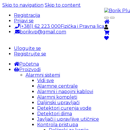
Skip to navigation
Skip to content
Registracija
Prijavi se
(+381) 62 223 000
Fizička i Pravna lica
borikvp@gmail.com
Ulogujte se
Registrujte se
Početna
Proizvodi
Alarmni sistemi
Vidi sve
Alarmne centrale
Alarmni i napojni kablovi
Alarmni kompleti
Daljinski upravljači
Detektori curenja vode
Detektori dima
Javljači i upravljive utičnice
Kontrola pristupa