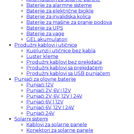
Baterije za alarmne sisteme
Baterije za električne bicikle
Baterije za invalidska kolica
Baterije za mašine za pranje podova
Baterije za UPS
Baterije za vage
GEL akumulatori
Produžni kablovi i utičnice
Kuplunzi i utičnice bez kabla
Luster kleme
Produžni kablovi bez prekidača
Produžni kablovi sa prekidačem
Produžni kablovi sa USB punjačem
Punjači za olovne baterije
Punjači 12V
Punjači 2V, 6V i 12V
Punjači 2V, 6V, 12V I 24V
Punjači 6V I 12V
Punjači 6V, 12V I 24V
Punjači 24V
Solarni sistemi
Kablovi za solarne panele
Konektori za solarne panele