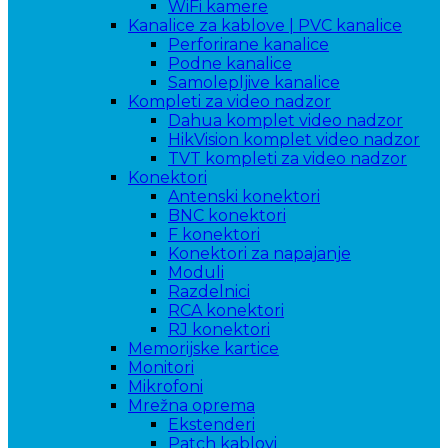
WiFi kamere
Kanalice za kablove | PVC kanalice
Perforirane kanalice
Podne kanalice
Samolepljive kanalice
Kompleti za video nadzor
Dahua komplet video nadzor
HikVision komplet video nadzor
TVT kompleti za video nadzor
Konektori
Antenski konektori
BNC konektori
F konektori
Konektori za napajanje
Moduli
Razdelnici
RCA konektori
RJ konektori
Memorijske kartice
Monitori
Mikrofoni
Mrežna oprema
Ekstenderi
Patch kablovi