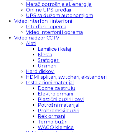
Merač potrošnje el. energije
Online UPS uređaji
UPS sa dužom autonomijom
Video interfoni i interfoni
Interfoni i opema
Video Interfoni i oprema
Video nadzor CCTV
Alati
Lemilice i kalaj
Klesta
Srafcigeri
Unimeri
Hard diskovi
HDMI spliteri, switcheri, ekstenderi
Instalacioni materijal
Dozne za struju
Elektro ormani
Plastični bužiri i cevi
Potrošni materijal
Prohromski bužiri
Rek ormani
Termo bužiri
WAGO klemice