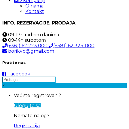
O kompaniji
O nama
Kontakt
INFO, REZERVACIJE, PRODAJA
09-17h
radnim danima
09-14h
subotom
(+381) 62 223 000
(+381) 62 323-000
borikvp@gmail.com
Pratite nas
Facebook
×
Već ste registrovani?
Ulogujte se
Nemate nalog?
Registracija