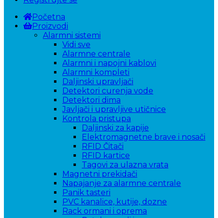
Početna
Proizvodi
Alarmni sistemi
Vidi sve
Alarmne centrale
Alarmni i napojni kablovi
Alarmni kompleti
Daljinski upravljači
Detektori curenja vode
Detektori dima
Javljači i upravljive utičnice
Kontrola pristupa
Daljinski za kapije
Elektromagnetne brave i nosači
RFID Čitači
RFID kartice
Tagovi za ulazna vrata
Magnetni prekidači
Napajanje za alarmne centrale
Panik tasteri
PVC kanalice, kutije, dozne
Rack ormani i oprema