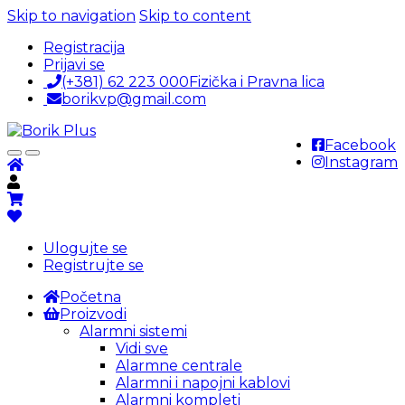
Skip to navigation
Skip to content
Registracija
Prijavi se
(+381) 62 223 000
Fizička i Pravna lica
borikvp@gmail.com
Facebook
Instagram
Ulogujte se
Registrujte se
Početna
Proizvodi
Alarmni sistemi
Vidi sve
Alarmne centrale
Alarmni i napojni kablovi
Alarmni kompleti