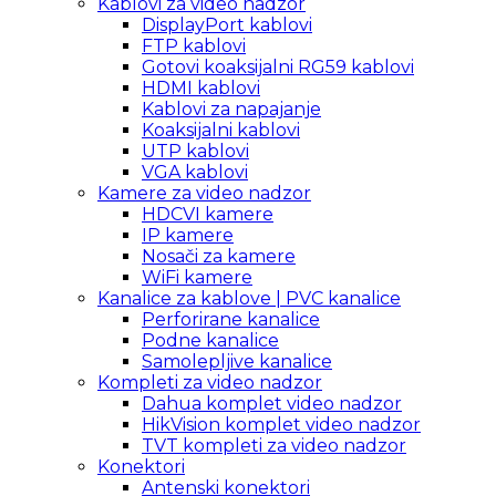
Kablovi za video nadzor
DisplayPort kablovi
FTP kablovi
Gotovi koaksijalni RG59 kablovi
HDMI kablovi
Kablovi za napajanje
Koaksijalni kablovi
UTP kablovi
VGA kablovi
Kamere za video nadzor
HDCVI kamere
IP kamere
Nosači za kamere
WiFi kamere
Kanalice za kablove | PVC kanalice
Perforirane kanalice
Podne kanalice
Samolepljive kanalice
Kompleti za video nadzor
Dahua komplet video nadzor
HikVision komplet video nadzor
TVT kompleti za video nadzor
Konektori
Antenski konektori