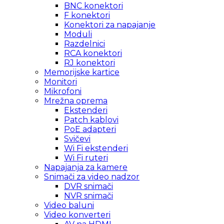
BNC konektori
F konektori
Konektori za napajanje
Moduli
Razdelnici
RCA konektori
RJ konektori
Memorijske kartice
Monitori
Mikrofoni
Mrežna oprema
Ekstenderi
Patch kablovi
PoE adapteri
Svičevi
Wi Fi ekstenderi
Wi Fi ruteri
Napajanja za kamere
Snimači za video nadzor
DVR snimači
NVR snimači
Video baluni
Video konverteri