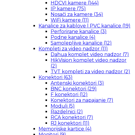
HDCVI kamere
(144)
IP kamere
(75)
Nosači za kamere
(34)
WiFi kamere
(11)
Kanalice za kablove | PVC kanalice
(19)
Perforirane kanalice
(3)
Podne kanalice
(4)
Samolepljive kanalice
(12)
Kompleti za video nadzor
(11)
Dahua komplet video nadzor
(7)
HikVision komplet video nadzor
(2)
TVT kompleti za video nadzor
(2)
Konektori
(63)
Antenski konektori
(3)
BNC konektori
(29)
F konektori
(12)
Konektori za napajanje
(7)
Moduli
(5)
Razdelnici
(2)
RCA konektori
(7)
RJ konektori
(11)
Memorijske kartice
(4)
Monitori
(9)