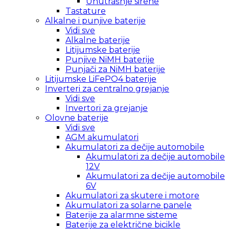
Unutrašnje sirene
Tastature
Alkalne i punjive baterije
Vidi sve
Alkalne baterije
Litijumske baterije
Punjive NiMH baterije
Punjači za NiMH baterije
Litijumske LiFePO4 baterije
Inverteri za centralno grejanje
Vidi sve
Invertori za grejanje
Olovne baterije
Vidi sve
AGM akumulatori
Akumulatori za dečije automobile
Akumulatori za dečije automobile
12V
Akumulatori za dečije automobile
6V
Akumulatori za skutere i motore
Akumulatori za solarne panele
Baterije za alarmne sisteme
Baterije za električne bicikle