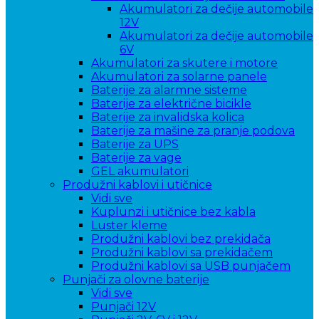
Akumulatori za dečije automobile
12V
Akumulatori za dečije automobile
6V
Akumulatori za skutere i motore
Akumulatori za solarne panele
Baterije za alarmne sisteme
Baterije za električne bicikle
Baterije za invalidska kolica
Baterije za mašine za pranje podova
Baterije za UPS
Baterije za vage
GEL akumulatori
Produžni kablovi i utičnice
Vidi sve
Kuplunzi i utičnice bez kabla
Luster kleme
Produžni kablovi bez prekidača
Produžni kablovi sa prekidačem
Produžni kablovi sa USB punjačem
Punjači za olovne baterije
Vidi sve
Punjači 12V