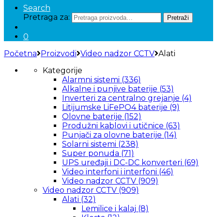
Search
Pretraga za:
Pretraži
0
Početna
Proizvodi
Video nadzor CCTV
Alati
Kategorije
Alarmni sistemi
(336)
Alkalne i punjive baterije
(53)
Inverteri za centralno grejanje
(4)
Litijumske LiFePO4 baterije
(9)
Olovne baterije
(152)
Produžni kablovi i utičnice
(63)
Punjači za olovne baterije
(14)
Solarni sistemi
(238)
Super ponuda
(71)
UPS uređaji i DC-DC konverteri
(69)
Video interfoni i interfoni
(46)
Video nadzor CCTV
(909)
Video nadzor CCTV
(909)
Alati
(32)
Lemilice i kalaj
(8)