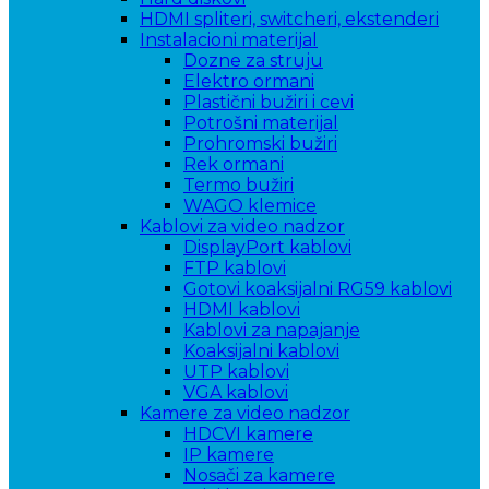
HDMI spliteri, switcheri, ekstenderi
Instalacioni materijal
Dozne za struju
Elektro ormani
Plastični bužiri i cevi
Potrošni materijal
Prohromski bužiri
Rek ormani
Termo bužiri
WAGO klemice
Kablovi za video nadzor
DisplayPort kablovi
FTP kablovi
Gotovi koaksijalni RG59 kablovi
HDMI kablovi
Kablovi za napajanje
Koaksijalni kablovi
UTP kablovi
VGA kablovi
Kamere za video nadzor
HDCVI kamere
IP kamere
Nosači za kamere