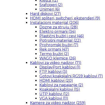
Klesta
(12)
Srafcigeri
(2)
Unimeri
(6)
Hard diskovi
(27)
HDMI spliteri, switcheri, ekstenderi
(9)
Instalacioni materijal
(206)
Dozne za struju
(28)
Elektro ormani
(34)
Plastični bužiri i cevi
(46)
Potrošni materijal
(22)
Prohromski bužiri
(7)
Rek ormani
(47)
Termo bužiri
(2)
WAGO klemice
(26)
Kablovi za video nadzor
(71)
DisplayPort kablovi
(1)
FTP kablovi
(3)
Gotovi koaksijalni RG59 kablovi
(7)
HDMI kablovi
(20)
Kablovi za napajanje
(2)
Koaksijalni kablovi
(15)
UTP kablovi
(12)
VGA kablovi
(11)
Kamere za video nadzor
(259)