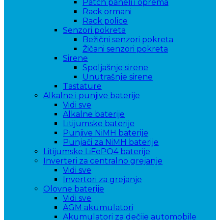
Patch paneli i oprema
Rack ormani
Rack police
Senzori pokreta
Bežični senzori pokreta
Žičani senzori pokreta
Sirene
Spoljašnje sirene
Unutrašnje sirene
Tastature
Alkalne i punjive baterije
Vidi sve
Alkalne baterije
Litijumske baterije
Punjive NiMH baterije
Punjači za NiMH baterije
Litijumske LiFePO4 baterije
Inverteri za centralno grejanje
Vidi sve
Invertori za grejanje
Olovne baterije
Vidi sve
AGM akumulatori
Akumulatori za dečije automobile