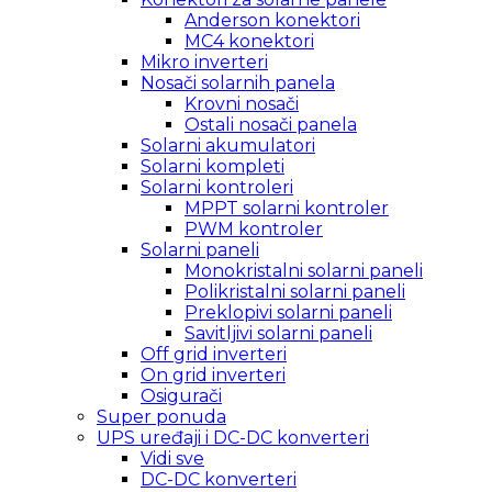
Anderson konektori
MC4 konektori
Mikro inverteri
Nosači solarnih panela
Krovni nosači
Ostali nosači panela
Solarni akumulatori
Solarni kompleti
Solarni kontroleri
MPPT solarni kontroler
PWM kontroler
Solarni paneli
Monokristalni solarni paneli
Polikristalni solarni paneli
Preklopivi solarni paneli
Savitljivi solarni paneli
Off grid inverteri
On grid inverteri
Osigurači
Super ponuda
UPS uređaji i DC-DC konverteri
Vidi sve
DC-DC konverteri