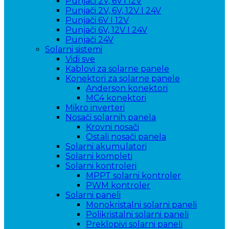
Punjači 2V, 6V i 12V
Punjači 2V, 6V, 12V I 24V
Punjači 6V I 12V
Punjači 6V, 12V I 24V
Punjači 24V
Solarni sistemi
Vidi sve
Kablovi za solarne panele
Konektori za solarne panele
Anderson konektori
MC4 konektori
Mikro inverteri
Nosači solarnih panela
Krovni nosači
Ostali nosači panela
Solarni akumulatori
Solarni kompleti
Solarni kontroleri
MPPT solarni kontroler
PWM kontroler
Solarni paneli
Monokristalni solarni paneli
Polikristalni solarni paneli
Preklopivi solarni paneli