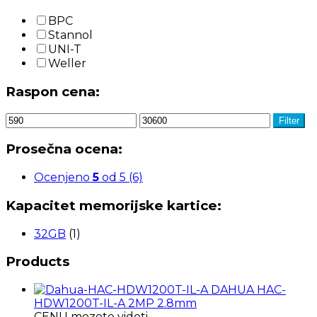
BPC
Stannol
UNI-T
Weller
Raspon cena:
Filter
Prosečna ocena:
Ocenjeno
5
od 5
(6)
Kapacitet memorijske kartice:
32GB
(1)
Products
DAHUA HAC-
HDW1200T-IL-A 2MP 2.8mm
CENU mozete videti