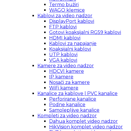
Termo bužiri
WAGO klemice
Kablovi za video nadzor
DisplayPort kablovi
FTP kablovi
Gotovi koaksijalni RG59 kablovi
HDMI kablovi
Kablovi za napajanje
Koaksijalni kablovi
UTP kablovi
VGA kablovi
Kamere za video nadzor
HDCVI kamere
IP kamere
Nosači za kamere
WiFi kamere
Kanalice za kablove | PVC kanalice
Perforirane kanalice
Podne kanalice
Samolepljive kanalice
Kompleti za video nadzor
Dahua komplet video nadzor
HikVision komplet video nadzor