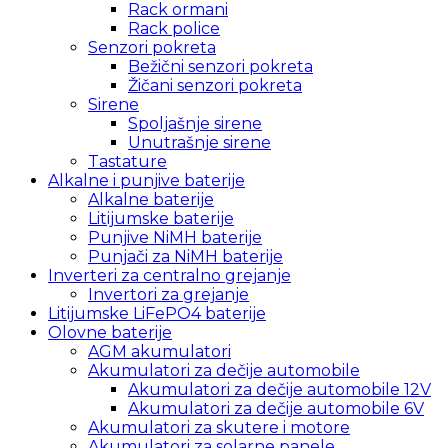
Rack ormani
Rack police
Senzori pokreta
Bežični senzori pokreta
Žičani senzori pokreta
Sirene
Spoljašnje sirene
Unutrašnje sirene
Tastature
Alkalne i punjive baterije
Alkalne baterije
Litijumske baterije
Punjive NiMH baterije
Punjači za NiMH baterije
Inverteri za centralno grejanje
Invertori za grejanje
Litijumske LiFePO4 baterije
Olovne baterije
AGM akumulatori
Akumulatori za dečije automobile
Akumulatori za dečije automobile 12V
Akumulatori za dečije automobile 6V
Akumulatori za skutere i motore
Akumulatori za solarne panele