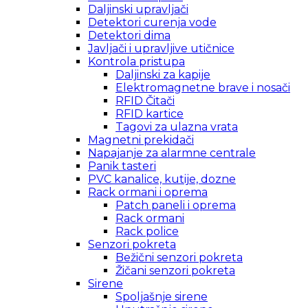
Daljinski upravljači
Detektori curenja vode
Detektori dima
Javljači i upravljive utičnice
Kontrola pristupa
Daljinski za kapije
Elektromagnetne brave i nosači
RFID Čitači
RFID kartice
Tagovi za ulazna vrata
Magnetni prekidači
Napajanje za alarmne centrale
Panik tasteri
PVC kanalice, kutije, dozne
Rack ormani i oprema
Patch paneli i oprema
Rack ormani
Rack police
Senzori pokreta
Bežični senzori pokreta
Žičani senzori pokreta
Sirene
Spoljašnje sirene