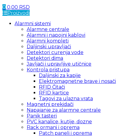
0
0,00
RSD
Proizvodi
Alarmni sistemi
Alarmne centrale
Alarmni i napojni kablovi
Alarmni kompleti
Daljinski upravljači
Detektori curenja vode
Detektori dima
Javljači i upravljive utičnice
Kontrola pristupa
Daljinski za kapije
Elektromagnetne brave i nosači
RFID Čitači
RFID kartice
Tagovi za ulazna vrata
Magnetni prekidači
Napajanje za alarmne centrale
Panik tasteri
PVC kanalice, kutije, dozne
Rack ormani i oprema
Patch paneli i oprema