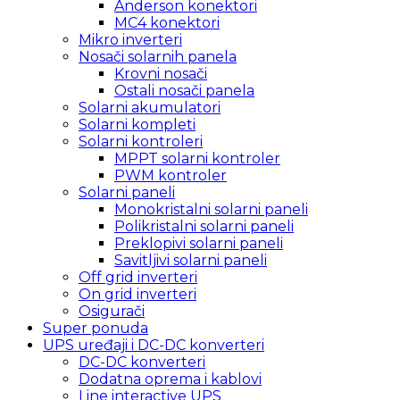
Anderson konektori
MC4 konektori
Mikro inverteri
Nosači solarnih panela
Krovni nosači
Ostali nosači panela
Solarni akumulatori
Solarni kompleti
Solarni kontroleri
MPPT solarni kontroler
PWM kontroler
Solarni paneli
Monokristalni solarni paneli
Polikristalni solarni paneli
Preklopivi solarni paneli
Savitljivi solarni paneli
Off grid inverteri
On grid inverteri
Osigurači
Super ponuda
UPS uređaji i DC-DC konverteri
DC-DC konverteri
Dodatna oprema i kablovi
Line interactive UPS