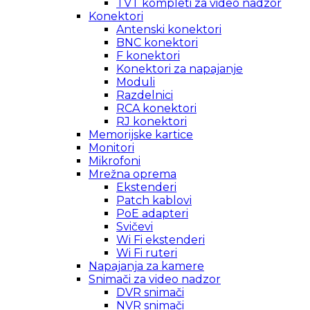
TVT kompleti za video nadzor
Konektori
Antenski konektori
BNC konektori
F konektori
Konektori za napajanje
Moduli
Razdelnici
RCA konektori
RJ konektori
Memorijske kartice
Monitori
Mikrofoni
Mrežna oprema
Ekstenderi
Patch kablovi
PoE adapteri
Svičevi
Wi Fi ekstenderi
Wi Fi ruteri
Napajanja za kamere
Snimači za video nadzor
DVR snimači
NVR snimači