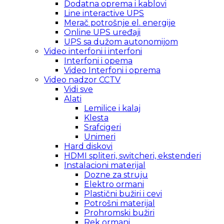
Dodatna oprema i kablovi
Line interactive UPS
Merač potrošnje el. energije
Online UPS uređaji
UPS sa dužom autonomijom
Video interfoni i interfoni
Interfoni i opema
Video Interfoni i oprema
Video nadzor CCTV
Vidi sve
Alati
Lemilice i kalaj
Klesta
Srafcigeri
Unimeri
Hard diskovi
HDMI spliteri, switcheri, ekstenderi
Instalacioni materijal
Dozne za struju
Elektro ormani
Plastični bužiri i cevi
Potrošni materijal
Prohromski bužiri
Rek ormani