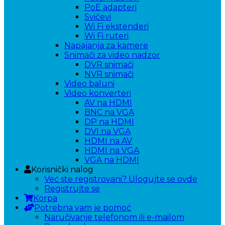
PoE adapteri
Svičevi
Wi Fi ekstenderi
Wi Fi ruteri
Napajanja za kamere
Snimači za video nadzor
DVR snimači
NVR snimači
Video baluni
Video konverteri
AV na HDMI
BNC na VGA
DP na HDMI
DVI na VGA
HDMI na AV
HDMI na VGA
VGA na HDMI
Korisnički nalog
Već ste registrovani? Ulogujte se ovde
Registrujte se
Korpa
Potrebna vam je pomoć
Naručivanje telefonom ili e-mailom