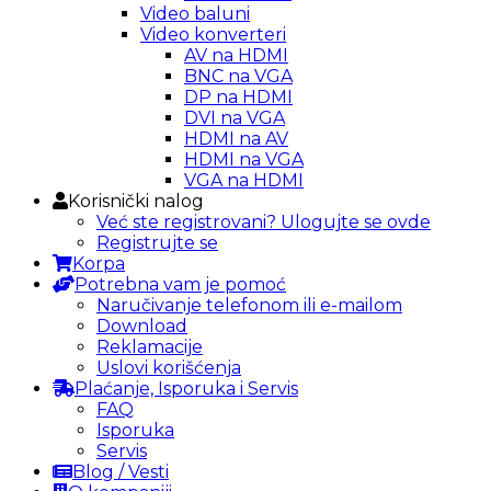
Video baluni
Video konverteri
AV na HDMI
BNC na VGA
DP na HDMI
DVI na VGA
HDMI na AV
HDMI na VGA
VGA na HDMI
Korisnički nalog
Već ste registrovani? Ulogujte se ovde
Registrujte se
Korpa
Potrebna vam je pomoć
Naručivanje telefonom ili e-mailom
Download
Reklamacije
Uslovi korišćenja
Plaćanje, Isporuka i Servis
FAQ
Isporuka
Servis
Blog / Vesti