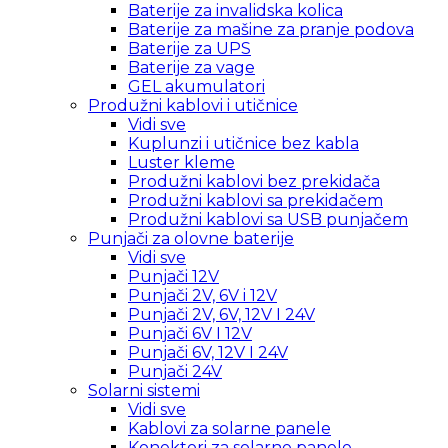
Baterije za invalidska kolica
Baterije za mašine za pranje podova
Baterije za UPS
Baterije za vage
GEL akumulatori
Produžni kablovi i utičnice
Vidi sve
Kuplunzi i utičnice bez kabla
Luster kleme
Produžni kablovi bez prekidača
Produžni kablovi sa prekidačem
Produžni kablovi sa USB punjačem
Punjači za olovne baterije
Vidi sve
Punjači 12V
Punjači 2V, 6V i 12V
Punjači 2V, 6V, 12V I 24V
Punjači 6V I 12V
Punjači 6V, 12V I 24V
Punjači 24V
Solarni sistemi
Vidi sve
Kablovi za solarne panele
Konektori za solarne panele