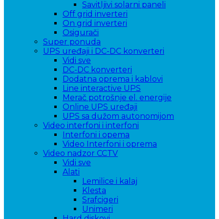
Savitljivi solarni paneli
Off grid inverteri
On grid inverteri
Osigurači
Super ponuda
UPS uređaji i DC-DC konverteri
Vidi sve
DC-DC konverteri
Dodatna oprema i kablovi
Line interactive UPS
Merač potrošnje el. energije
Online UPS uređaji
UPS sa dužom autonomijom
Video interfoni i interfoni
Interfoni i opema
Video Interfoni i oprema
Video nadzor CCTV
Vidi sve
Alati
Lemilice i kalaj
Klesta
Srafcigeri
Unimeri
Hard diskovi