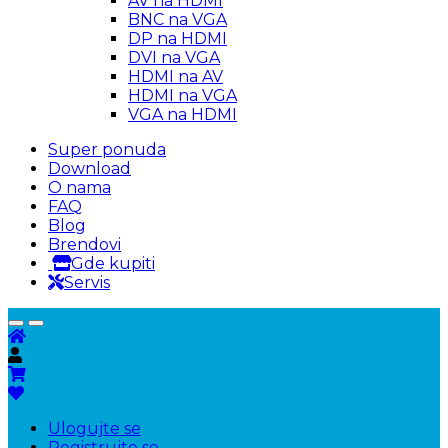
AV na HDMI
BNC na VGA
DP na HDMI
DVI na VGA
HDMI na AV
HDMI na VGA
VGA na HDMI
Super ponuda
Download
O nama
FAQ
Blog
Brendovi
Gde kupiti
Servis
Ulogujte se
Registrujte se