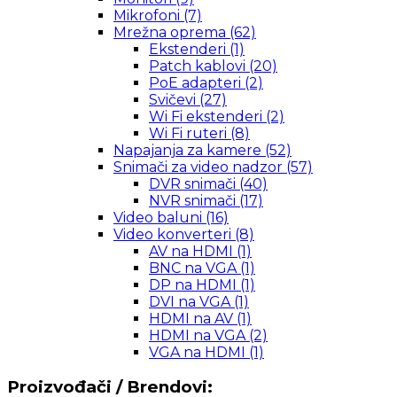
Mikrofoni
(7)
Mrežna oprema
(62)
Ekstenderi
(1)
Patch kablovi
(20)
PoE adapteri
(2)
Svičevi
(27)
Wi Fi ekstenderi
(2)
Wi Fi ruteri
(8)
Napajanja za kamere
(52)
Snimači za video nadzor
(57)
DVR snimači
(40)
NVR snimači
(17)
Video baluni
(16)
Video konverteri
(8)
AV na HDMI
(1)
BNC na VGA
(1)
DP na HDMI
(1)
DVI na VGA
(1)
HDMI na AV
(1)
HDMI na VGA
(2)
VGA na HDMI
(1)
Proizvođači / Brendovi: