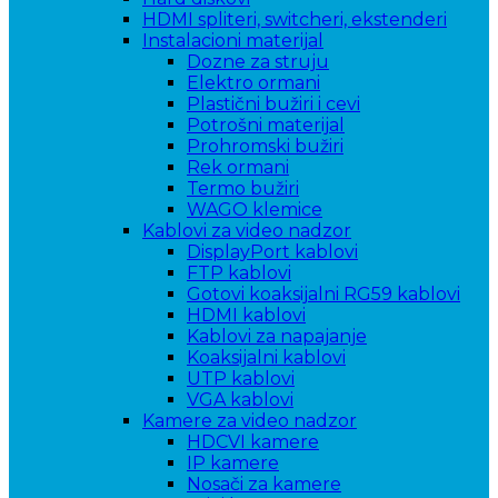
HDMI spliteri, switcheri, ekstenderi
Instalacioni materijal
Dozne za struju
Elektro ormani
Plastični bužiri i cevi
Potrošni materijal
Prohromski bužiri
Rek ormani
Termo bužiri
WAGO klemice
Kablovi za video nadzor
DisplayPort kablovi
FTP kablovi
Gotovi koaksijalni RG59 kablovi
HDMI kablovi
Kablovi za napajanje
Koaksijalni kablovi
UTP kablovi
VGA kablovi
Kamere za video nadzor
HDCVI kamere
IP kamere
Nosači za kamere