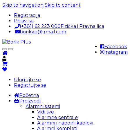
Skip to navigation
Skip to content
Registracija
Prijavi se
(+381) 62 223 000
Fizička i Pravna lica
borikvp@gmail.com
Facebook
Instagram
Ulogujte se
Registrujte se
Početna
Proizvodi
Alarmni sistemi
Vidi sve
Alarmne centrale
Alarmni i napojni kablovi
Alarmni kompleti