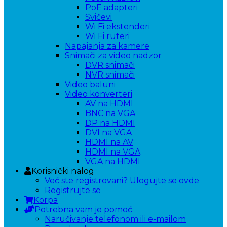
PoE adapteri
Svičevi
Wi Fi ekstenderi
Wi Fi ruteri
Napajanja za kamere
Snimači za video nadzor
DVR snimači
NVR snimači
Video baluni
Video konverteri
AV na HDMI
BNC na VGA
DP na HDMI
DVI na VGA
HDMI na AV
HDMI na VGA
VGA na HDMI
Korisnički nalog
Već ste registrovani? Ulogujte se ovde
Registrujte se
Korpa
Potrebna vam je pomoć
Naručivanje telefonom ili e-mailom