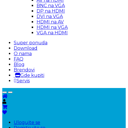
AV na HDMI
BNC na VGA
DP na HDMI
DVI na VGA
HDMI na AV
HDMI na VGA
VGA na HDMI
Super ponuda
Download
O nama
FAQ
Blog
Brendovi
Gde kupiti
Servis
Ulogujte se
Registrujte se