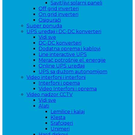
Savitljivi solarni paneli
Off grid inverteri
On grid inverteri
Osigurači
Super ponuda
UPS uređaji i DC-DC konverteri
Vidi sve
DC-DC konverteri
Dodatna oprema i kablovi
Line interactive UPS
Merač potrošnje el. energije
Online UPS uređaji
UPS sa dužom autonomijom
Video interfoni i interfoni
Interfoni i opema
Video Interfoni i oprema
Video nadzor CCTV
Vidi sve
Alati
Lemilice i kalaj
Klesta
Srafcigeri
Unimeri
Hard diskovi