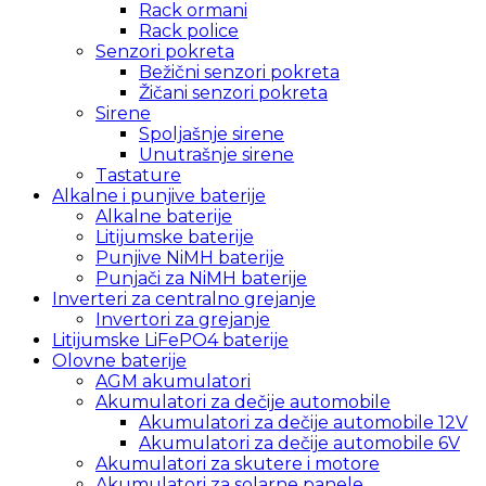
Rack ormani
Rack police
Senzori pokreta
Bežični senzori pokreta
Žičani senzori pokreta
Sirene
Spoljašnje sirene
Unutrašnje sirene
Tastature
Alkalne i punjive baterije
Alkalne baterije
Litijumske baterije
Punjive NiMH baterije
Punjači za NiMH baterije
Inverteri za centralno grejanje
Invertori za grejanje
Litijumske LiFePO4 baterije
Olovne baterije
AGM akumulatori
Akumulatori za dečije automobile
Akumulatori za dečije automobile 12V
Akumulatori za dečije automobile 6V
Akumulatori za skutere i motore
Akumulatori za solarne panele