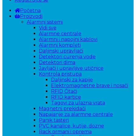
Početna
Proizvodi
Alarmni sistemi
Vidi sve
Alarmne centrale
Alarmni i napojni kablovi
Alarmni kompleti
Daljinski upravljači
Detektori curenja vode
Detektori dima
Javljači i upravljive utičnice
Kontrola pristupa
Daljinski za kapije
Elektromagnetne brave i nosači
RFID Čitači
RFID kartice
Tagovi za ulazna vrata
Magnetni prekidači
Napajanje za alarmne centrale
Panik tasteri
PVC kanalice, kutije, dozne
Rack ormani i oprema