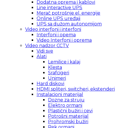
Dodatna oprema i kablovi
Line interactive UPS
Merač potrošnje el. energije
Online UPS uređaji
UPS sa dužom autonomijom
Video interfoni i interfoni
Interfoni i opema
Video Interfoni i oprema
Video nadzor CCTV
Vidi sve
Alati
Lemilice i kalaj
Klesta
Srafcigeri
Unimeri
Hard diskovi
HDMI spliteri, switcheri, ekstenderi
Instalacioni materijal
Dozne za struju
Elektro ormani
Plastični bužiri i cevi
Potrošni materijal
Prohromski bužiri
Rek ormani