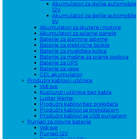
Akumulatori za dečije automobile
12V
Akumulatori za dečije automobile
6V
Akumulatori za skutere i motore
Akumulatori za solarne panele
Baterije za alarmne sisteme
Baterije za električne bicikle
Baterije za invalidska kolica
Baterije za mašine za pranje podova
Baterije za UPS
Baterije za vage
GEL akumulatori
Produžni kablovi i utičnice
Vidi sve
Kuplunzi i utičnice bez kabla
Luster kleme
Produžni kablovi bez prekidača
Produžni kablovi sa prekidačem
Produžni kablovi sa USB punjačem
Punjači za olovne baterije
Vidi sve
Punjači 12V