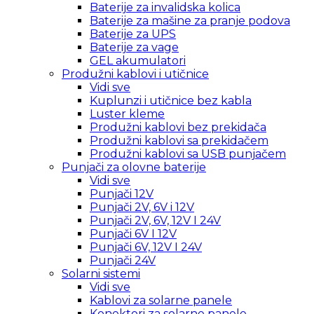
Baterije za invalidska kolica
Baterije za mašine za pranje podova
Baterije za UPS
Baterije za vage
GEL akumulatori
Produžni kablovi i utičnice
Vidi sve
Kuplunzi i utičnice bez kabla
Luster kleme
Produžni kablovi bez prekidača
Produžni kablovi sa prekidačem
Produžni kablovi sa USB punjačem
Punjači za olovne baterije
Vidi sve
Punjači 12V
Punjači 2V, 6V i 12V
Punjači 2V, 6V, 12V I 24V
Punjači 6V I 12V
Punjači 6V, 12V I 24V
Punjači 24V
Solarni sistemi
Vidi sve
Kablovi za solarne panele
Konektori za solarne panele