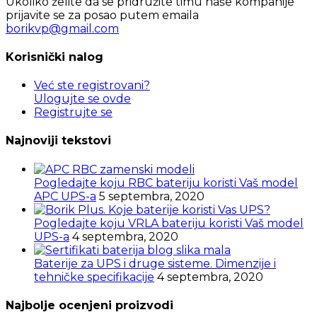
Ukoliko želite da se pridružite timu naše kompanije
prijavite se za posao putem emaila
borikvp@gmail.com
Korisnički nalog
Već ste registrovani?
Ulogujte se ovde
Registrujte se
Najnoviji tekstovi
Pogledajte koju RBC bateriju koristi Vaš model
APC UPS-a
5 septembra, 2020
Pogledajte koju VRLA bateriju koristi Vaš model
UPS-a
4 septembra, 2020
Baterije za UPS i druge sisteme. Dimenzije i
tehničke specifikacije
4 septembra, 2020
Najbolje ocenjeni proizvodi