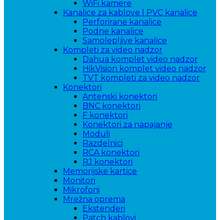
WiFi kamere
Kanalice za kablove | PVC kanalice
Perforirane kanalice
Podne kanalice
Samolepljive kanalice
Kompleti za video nadzor
Dahua komplet video nadzor
HikVision komplet video nadzor
TVT kompleti za video nadzor
Konektori
Antenski konektori
BNC konektori
F konektori
Konektori za napajanje
Moduli
Razdelnici
RCA konektori
RJ konektori
Memorijske kartice
Monitori
Mikrofoni
Mrežna oprema
Ekstenderi
Patch kablovi