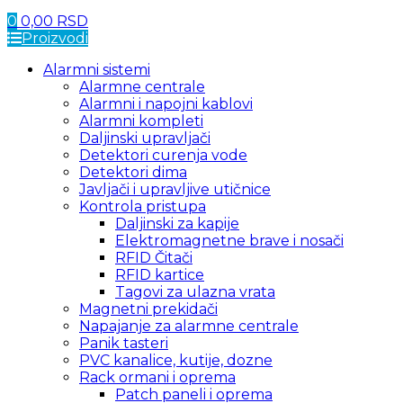
0
0,00
RSD
Proizvodi
Alarmni sistemi
Alarmne centrale
Alarmni i napojni kablovi
Alarmni kompleti
Daljinski upravljači
Detektori curenja vode
Detektori dima
Javljači i upravljive utičnice
Kontrola pristupa
Daljinski za kapije
Elektromagnetne brave i nosači
RFID Čitači
RFID kartice
Tagovi za ulazna vrata
Magnetni prekidači
Napajanje za alarmne centrale
Panik tasteri
PVC kanalice, kutije, dozne
Rack ormani i oprema
Patch paneli i oprema