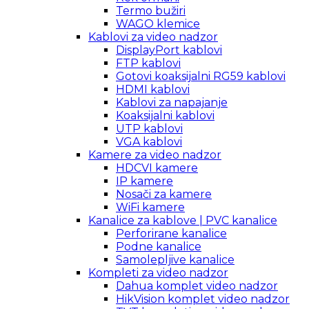
Termo bužiri
WAGO klemice
Kablovi za video nadzor
DisplayPort kablovi
FTP kablovi
Gotovi koaksijalni RG59 kablovi
HDMI kablovi
Kablovi za napajanje
Koaksijalni kablovi
UTP kablovi
VGA kablovi
Kamere za video nadzor
HDCVI kamere
IP kamere
Nosači za kamere
WiFi kamere
Kanalice za kablove | PVC kanalice
Perforirane kanalice
Podne kanalice
Samolepljive kanalice
Kompleti za video nadzor
Dahua komplet video nadzor
HikVision komplet video nadzor