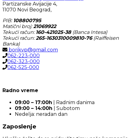
Partizanske Avijacije 4,
11070 Novi Beograd,
PIB:
108800795
Matični broj:
21069922
Tekući račun:
160-421025-38
(Banca Intesa)
Tekući račun:
265-1630310009810-76
(Raiffeisen
Banka)
borikvp@gmail.com
062-223-000
062-323-000
062-525-000
Radno vreme
09:00 – 17:00h
| Radnim danima
09:00 – 14:00h
| Subotom
Nedelja: neradan dan
Zaposlenje