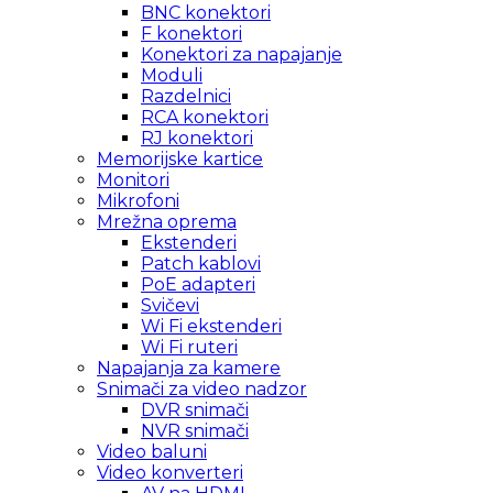
BNC konektori
F konektori
Konektori za napajanje
Moduli
Razdelnici
RCA konektori
RJ konektori
Memorijske kartice
Monitori
Mikrofoni
Mrežna oprema
Ekstenderi
Patch kablovi
PoE adapteri
Svičevi
Wi Fi ekstenderi
Wi Fi ruteri
Napajanja za kamere
Snimači za video nadzor
DVR snimači
NVR snimači
Video baluni
Video konverteri