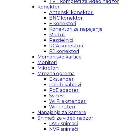
TVT kompleti za video nadzor
Konektori
Antenski konektori
BNC konektori
F konektori
Konektori za napajanje
Moduli
Razdelnici
RCA konektori
RJ konektori
Memorijske kartice
Monitori
Mikrofoni
Mrežna oprema
Ekstenderi
Patch kablovi
PoE adapteri
Svičevi
Wi Fi ekstenderi
Wi Fi ruteri
Napajanja za kamere
Snimači za video nadzor
DVR snimači
NVR snimači