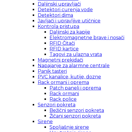
Daljinski upravljači
Detektori curenja vode
Detektori dima
Javljači i upravljive utičnice
Kontrola pristupa
Daljinski za kapije
Elektromagnetne brave i nosači
RFID Čitači
RFID kartice
Tagovi za ulazna vrata
Magnetni prekidači
Napajanje za alarmne centrale
Panik tasteri
PVC kanalice, kutije, dozne
Rack ormani i oprema
Patch paneli i oprema
Rack ormani
Rack police
Senzori pokreta
Bežični senzori pokreta
Žičani senzori pokreta
Sirene
Spoljašnje sirene