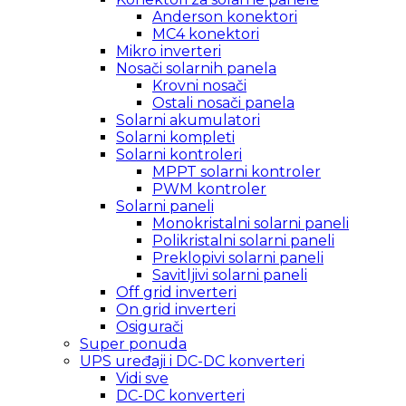
Anderson konektori
MC4 konektori
Mikro inverteri
Nosači solarnih panela
Krovni nosači
Ostali nosači panela
Solarni akumulatori
Solarni kompleti
Solarni kontroleri
MPPT solarni kontroler
PWM kontroler
Solarni paneli
Monokristalni solarni paneli
Polikristalni solarni paneli
Preklopivi solarni paneli
Savitljivi solarni paneli
Off grid inverteri
On grid inverteri
Osigurači
Super ponuda
UPS uređaji i DC-DC konverteri
Vidi sve
DC-DC konverteri