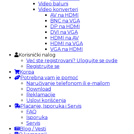
Video baluni
Video konverteri
AV na HDMI
BNC na VGA
DP na HDMI
DVI na VGA
HDMI na AV
HDMI na VGA
VGA na HDMI
Korisnički nalog
Već ste registrovani? Ulogujte se ovde
Registrujte se
Korpa
Potrebna vam je pomoć
Naručivanje telefonom ili e-mailom
Download
Reklamacije
Uslovi korišćenja
Plaćanje, Isporuka i Servis
FAQ
Isporuka
Servis
Blog / Vesti