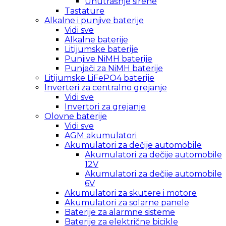
Unutrašnje sirene
Tastature
Alkalne i punjive baterije
Vidi sve
Alkalne baterije
Litijumske baterije
Punjive NiMH baterije
Punjači za NiMH baterije
Litijumske LiFePO4 baterije
Inverteri za centralno grejanje
Vidi sve
Invertori za grejanje
Olovne baterije
Vidi sve
AGM akumulatori
Akumulatori za dečije automobile
Akumulatori za dečije automobile
12V
Akumulatori za dečije automobile
6V
Akumulatori za skutere i motore
Akumulatori za solarne panele
Baterije za alarmne sisteme
Baterije za električne bicikle