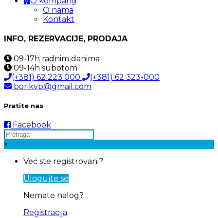
O kompaniji
O nama
Kontakt
INFO, REZERVACIJE, PRODAJA
09-17h
radnim danima
09-14h
subotom
(+381) 62 223 000
(+381) 62 323-000
borikvp@gmail.com
Pratite nas
Facebook
×
Već ste registrovani?
Ulogujte se
Nemate nalog?
Registracija