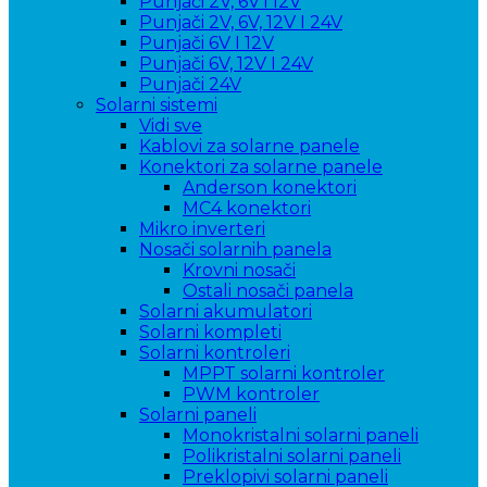
Punjači 2V, 6V i 12V
Punjači 2V, 6V, 12V I 24V
Punjači 6V I 12V
Punjači 6V, 12V I 24V
Punjači 24V
Solarni sistemi
Vidi sve
Kablovi za solarne panele
Konektori za solarne panele
Anderson konektori
MC4 konektori
Mikro inverteri
Nosači solarnih panela
Krovni nosači
Ostali nosači panela
Solarni akumulatori
Solarni kompleti
Solarni kontroleri
MPPT solarni kontroler
PWM kontroler
Solarni paneli
Monokristalni solarni paneli
Polikristalni solarni paneli
Preklopivi solarni paneli