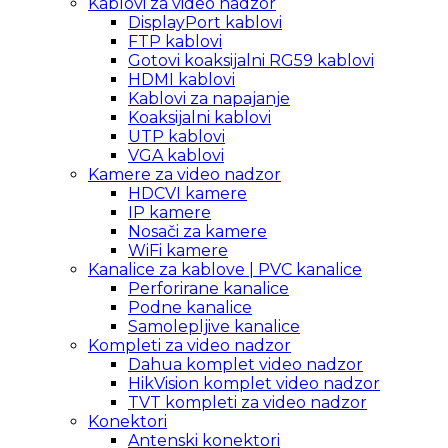
Kablovi za video nadzor
DisplayPort kablovi
FTP kablovi
Gotovi koaksijalni RG59 kablovi
HDMI kablovi
Kablovi za napajanje
Koaksijalni kablovi
UTP kablovi
VGA kablovi
Kamere za video nadzor
HDCVI kamere
IP kamere
Nosači za kamere
WiFi kamere
Kanalice za kablove | PVC kanalice
Perforirane kanalice
Podne kanalice
Samolepljive kanalice
Kompleti za video nadzor
Dahua komplet video nadzor
HikVision komplet video nadzor
TVT kompleti za video nadzor
Konektori
Antenski konektori