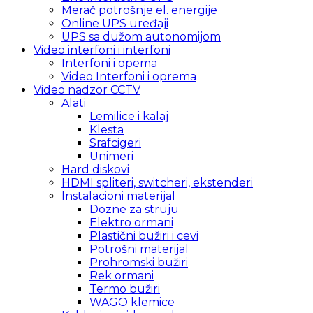
Merač potrošnje el. energije
Online UPS uređaji
UPS sa dužom autonomijom
Video interfoni i interfoni
Interfoni i opema
Video Interfoni i oprema
Video nadzor CCTV
Alati
Lemilice i kalaj
Klesta
Srafcigeri
Unimeri
Hard diskovi
HDMI spliteri, switcheri, ekstenderi
Instalacioni materijal
Dozne za struju
Elektro ormani
Plastični bužiri i cevi
Potrošni materijal
Prohromski bužiri
Rek ormani
Termo bužiri
WAGO klemice