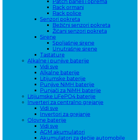
Patch paneli i oprema
Rack ormani
Rack police
Senzori pokreta
Bežični senzori pokreta
Žičani senzori pokreta
Sirene
Spoljašnje sirene
Unutrašnje sirene
Tastature
Alkalne i punjive baterije
Vidi sve
Alkalne baterije
Litijumske baterije
Punjive NiMH baterije
Punjači za NiMH baterije
Litijumske LiFePO4 baterije
Inverteri za centralno grejanje
Vidi sve
Invertori za grejanje
Olovne baterije
Vidi sve
AGM akumulatori
Akumulatori za dečije automobile