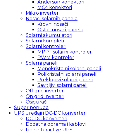
Anderson konektori
MC4 konektori
Mikro inverteri
Nosači solarnih panela
Krovni nosači
Ostali nosači panela
Solarni akumulatori
Solarni kompleti
Solarni kontroleri
MPPT solarni kontroler
PWM kontroler
Solarni paneli
Monokristalni solarni paneli
Polikristalni solarni paneli
Preklopivi solarni paneli
Savitljivi solarni paneli
Off grid inverteri
On grid inverteri
Osigurači
Super ponuda
UPS uređaji i DC-DC konverteri
DC-DC konverteri
Dodatna oprema i kablovi
Line interactive UPS