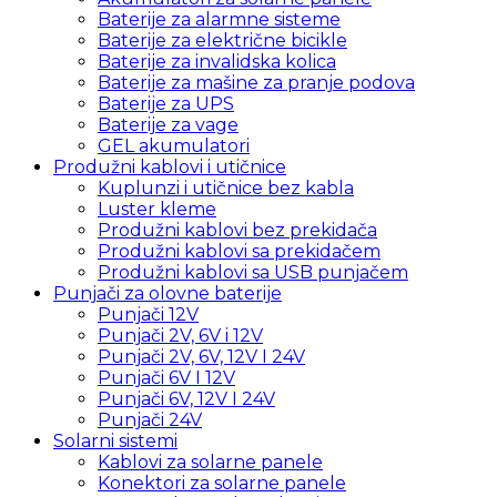
Baterije za alarmne sisteme
Baterije za električne bicikle
Baterije za invalidska kolica
Baterije za mašine za pranje podova
Baterije za UPS
Baterije za vage
GEL akumulatori
Produžni kablovi i utičnice
Kuplunzi i utičnice bez kabla
Luster kleme
Produžni kablovi bez prekidača
Produžni kablovi sa prekidačem
Produžni kablovi sa USB punjačem
Punjači za olovne baterije
Punjači 12V
Punjači 2V, 6V i 12V
Punjači 2V, 6V, 12V I 24V
Punjači 6V I 12V
Punjači 6V, 12V I 24V
Punjači 24V
Solarni sistemi
Kablovi za solarne panele
Konektori za solarne panele