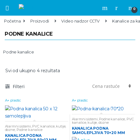
Skip to navigation
Skip to content
0
Početna
Proizvodi
Video nadzor CCTV
Kanalice za k
PODNE KANALICE
Podne kanalice
Svi od ukupno 4 rezultata
Filteri
A+ plastic
A+ plastic
Alarmni sistemi
,
Podne kanalice
,
PVC
kanalice, kutije, dozne
Alarmni sistemi
,
PVC kanalice, kutije,
KANALICA PODNA
dozne
,
Podne kanalice
SAMOLEPLJIVA 70×20 MM
KANALICA PODNA
SAMOLEPLJIVA 50×12 MM