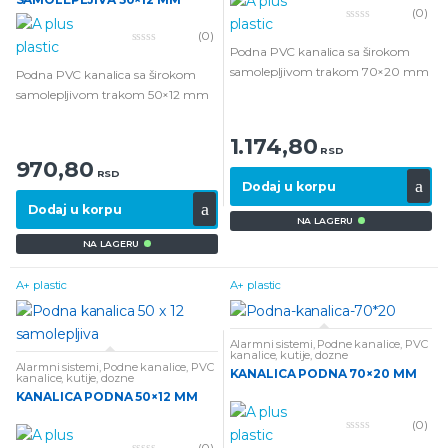
(0)
0
(0)
o
Podna PVC kanalica sa širokom
0
u
o
t
samolepljivom trakom 70×20 mm
Podna PVC kanalica sa širokom
u
o
t
f
samolepljivom trakom 50×12 mm
o
5
f
5
1.174,80
RSD
970,80
RSD
Dodaj u korpu
Dodaj u korpu
NA LAGERU
NA LAGERU
A+ plastic
A+ plastic
Alarmni sistemi
,
Podne kanalice
,
PVC
kanalice, kutije, dozne
Alarmni sistemi
,
Podne kanalice
,
PVC
KANALICA PODNA 70×20 MM
kanalice, kutije, dozne
KANALICA PODNA 50×12 MM
(0)
0
(0)