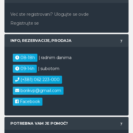
Već ste registrovani?
Ulogujte se ovde
Registrujte se
INFO, REZERVACIJE, PRODAJA
08-18h
| radnim danima
09-14h
| subotom
(+381) 062 223-000
borikvp@gmail.com
Facebook
POTREBNA VAM JE POMOĆ?