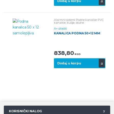
Dodaj u korpu
Alarmni sistemi
Podne kanalice
PVC
kanalice, kutije, dozne
A+ plastic
KANALICA PODNA 50×12 MM
838,80
RSD
Dodaj u korpu
KORISNIČKI NALOG