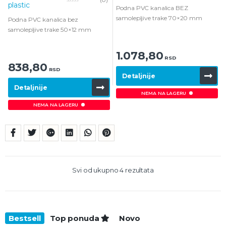
o
Podna PVC kanalica BEZ
0
u
o
t
samolepljive trake 70×20 mm
Podna PVC kanalica bez
u
o
t
f
samolepljive trake 50×12 mm
o
5
f
5
1.078,80
RSD
838,80
RSD
Detaljnije
Detaljnije
NEMA NA LAGERU
NEMA NA LAGERU
Svi od ukupno 4 rezultata
Bestsell
Top ponuda
Novo