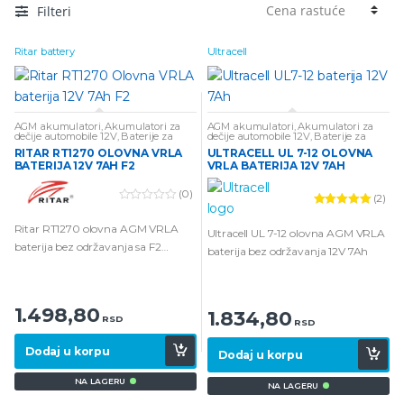
Filteri
Ritar battery
Ultracell
AGM akumulatori
,
Akumulatori za
AGM akumulatori
,
Akumulatori za
dečije automobile 12V
,
Baterije za
dečije automobile 12V
,
Baterije za
alarmne sisteme
,
Baterije za UPS
,
alarmne sisteme
,
Olovne baterije
RITAR RT1270 OLOVNA VRLA
ULTRACELL UL 7-12 OLOVNA
Olovne baterije
BATERIJA 12V 7AH F2
VRLA BATERIJA 12V 7AH
(0)
(2)
0
Ocenjeno
o
5.00
od 5
Ritar RT1270 olovna AGM VRLA
u
Ultracell UL 7-12 olovna AGM VRLA
t
baterija bez održavanja sa F2
baterija bez održavanja 12V 7Ah
o
konektorom 12V 7Ah
f
5
1.498,80
1.834,80
RSD
RSD
Dodaj u korpu
Dodaj u korpu
NA LAGERU
NA LAGERU