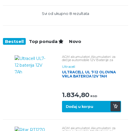
Svi od ukupno 8 rezultata
Bestsell
Top ponuda
Novo
AGM akumulatori
Akumulatori za
dečije automobile 12V
Baterije za
alarmne sisteme
Olovne baterije
Ultracell
ULTRACELL UL 7-12 OLOVNA
VRLA BATERIJA 12V 7AH
1.834,80
RSD
Dodaj u korpu
AGM akumulatori
Akumulatori za