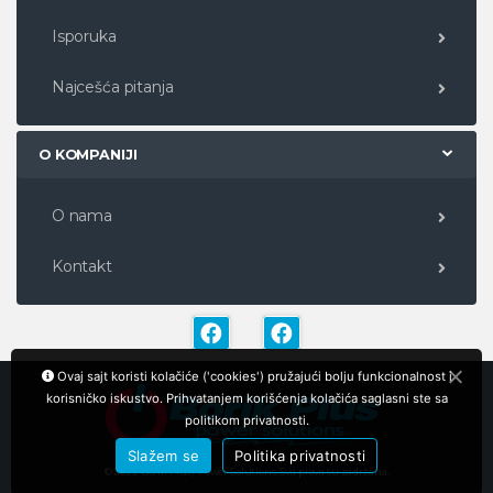
Isporuka
Najcešća pitanja
O KOMPANIJI
O nama
Kontakt
Ovaj sajt koristi kolačiće ('cookies') pružajući bolju funkcionalnost i
korisničko iskustvo. Prihvatanjem korišćenja kolačića saglasni ste sa
politikom privatnosti.
Slažem se
Politika privatnosti