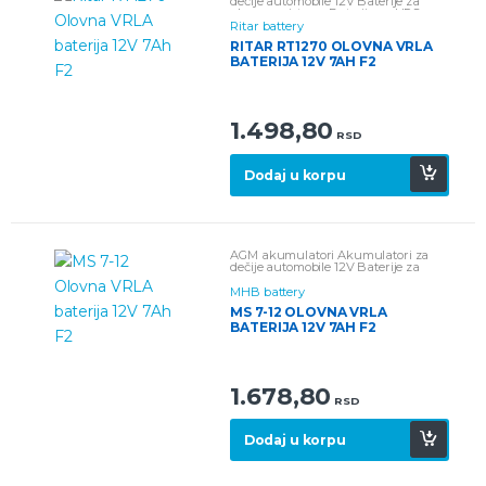
dečije automobile 12V
Baterije za
alarmne sisteme
Baterije za UPS
Olovne baterije
Ritar battery
RITAR RT1270 OLOVNA VRLA
BATERIJA 12V 7AH F2
1.498,80
RSD
Dodaj u korpu
AGM akumulatori
Akumulatori za
dečije automobile 12V
Baterije za
alarmne sisteme
Baterije za UPS
Olovne baterije
MHB battery
MS 7-12 OLOVNA VRLA
BATERIJA 12V 7AH F2
1.678,80
RSD
Dodaj u korpu