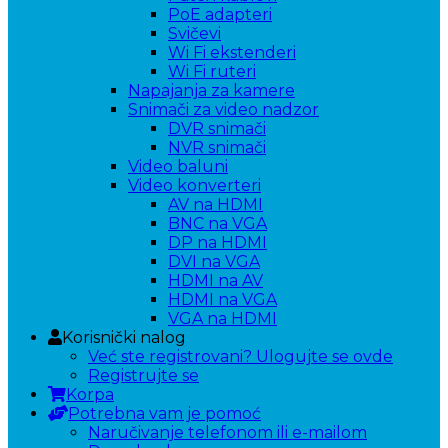
PoE adapteri
Svičevi
Wi Fi ekstenderi
Wi Fi ruteri
Napajanja za kamere
Snimači za video nadzor
DVR snimači
NVR snimači
Video baluni
Video konverteri
AV na HDMI
BNC na VGA
DP na HDMI
DVI na VGA
HDMI na AV
HDMI na VGA
VGA na HDMI
Korisnički nalog
Već ste registrovani? Ulogujte se ovde
Registrujte se
Korpa
Potrebna vam je pomoć
Naručivanje telefonom ili e-mailom