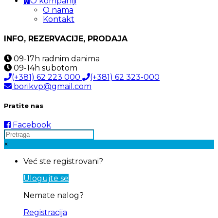
O kompaniji
O nama
Kontakt
INFO, REZERVACIJE, PRODAJA
09-17h
radnim danima
09-14h
subotom
(+381) 62 223 000
(+381) 62 323-000
borikvp@gmail.com
Pratite nas
Facebook
×
Već ste registrovani?
Ulogujte se
Nemate nalog?
Registracija