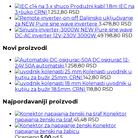
Produžni kabl 1.8m IEC na
3×šuko CRNI
1.252,80
RSD
Daljinsko uključivanje
za NEW Pure sine wave invertere
3.478,80
RSD
NEW Pure sine wave
DC-AC inverter 12V-230V 3000W
49.198,80
RSD
Novi proizvodi
DC osigurač 12-
24V 50A automatski
1.258,80
RSD
Kolenasti uvodnik u
kutiju za bužir 25mm, CRNI
142,80
RSD
Kolenasti uvodnik u
kutiju za bužir 18.5mm, CRNI
118,80
RSD
Najpordavaniji proizvodi
Konektor
napajanja ženski na šraf
45,48
RSD
Konektor
napajanja ženski na žabicu
Ocenjeno
5.00
od 5