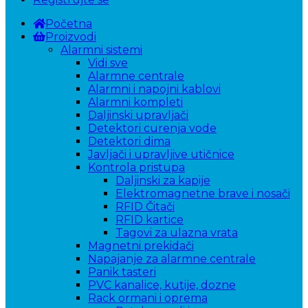
Početna
Proizvodi
Alarmni sistemi
Vidi sve
Alarmne centrale
Alarmni i napojni kablovi
Alarmni kompleti
Daljinski upravljači
Detektori curenja vode
Detektori dima
Javljači i upravljive utičnice
Kontrola pristupa
Daljinski za kapije
Elektromagnetne brave i nosači
RFID Čitači
RFID kartice
Tagovi za ulazna vrata
Magnetni prekidači
Napajanje za alarmne centrale
Panik tasteri
PVC kanalice, kutije, dozne
Rack ormani i oprema