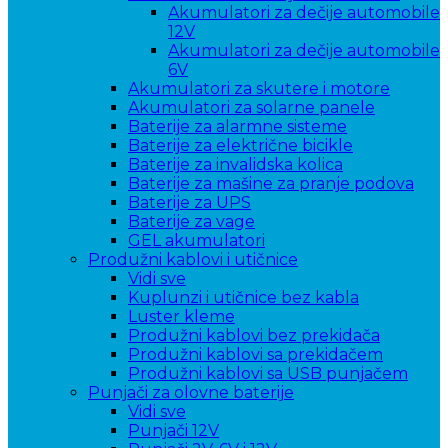
Akumulatori za dečije automobile
12V
Akumulatori za dečije automobile
6V
Akumulatori za skutere i motore
Akumulatori za solarne panele
Baterije za alarmne sisteme
Baterije za električne bicikle
Baterije za invalidska kolica
Baterije za mašine za pranje podova
Baterije za UPS
Baterije za vage
GEL akumulatori
Produžni kablovi i utičnice
Vidi sve
Kuplunzi i utičnice bez kabla
Luster kleme
Produžni kablovi bez prekidača
Produžni kablovi sa prekidačem
Produžni kablovi sa USB punjačem
Punjači za olovne baterije
Vidi sve
Punjači 12V