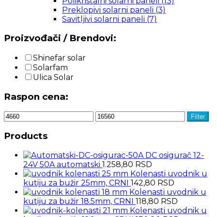
Polikristalni solarni paneli
(13)
Preklopivi solarni paneli
(3)
Savitljivi solarni paneli
(7)
Proizvođači / Brendovi:
Shinefar solar
Solarfam
Ulica Solar
Raspon cena:
Filter
Products
DC osigurač 12-
24V 50A automatski
1.258,80
RSD
Kolenasti uvodnik u
kutiju za bužir 25mm, CRNI
142,80
RSD
Kolenasti uvodnik u
kutiju za bužir 18.5mm, CRNI
118,80
RSD
Kolenasti uvodnik u