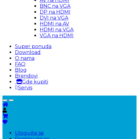
AV na HDMI
BNC na VGA
DP na HDMI
DVI na VGA
HDMI na AV
HDMI na VGA
VGA na HDMI
Super ponuda
Download
O nama
FAQ
Blog
Brendovi
Gde kupiti
Servis
Ulogujte se
Registrujte se