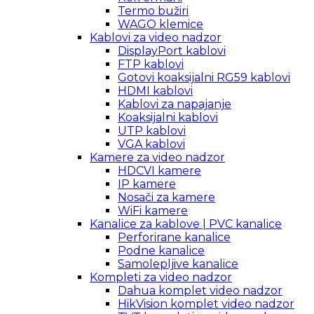
Termo bužiri
WAGO klemice
Kablovi za video nadzor
DisplayPort kablovi
FTP kablovi
Gotovi koaksijalni RG59 kablovi
HDMI kablovi
Kablovi za napajanje
Koaksijalni kablovi
UTP kablovi
VGA kablovi
Kamere za video nadzor
HDCVI kamere
IP kamere
Nosači za kamere
WiFi kamere
Kanalice za kablove | PVC kanalice
Perforirane kanalice
Podne kanalice
Samolepljive kanalice
Kompleti za video nadzor
Dahua komplet video nadzor
HikVision komplet video nadzor