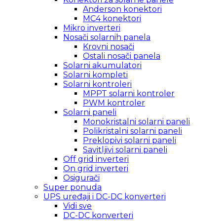
Anderson konektori
MC4 konektori
Mikro inverteri
Nosači solarnih panela
Krovni nosači
Ostali nosači panela
Solarni akumulatori
Solarni kompleti
Solarni kontroleri
MPPT solarni kontroler
PWM kontroler
Solarni paneli
Monokristalni solarni paneli
Polikristalni solarni paneli
Preklopivi solarni paneli
Savitljivi solarni paneli
Off grid inverteri
On grid inverteri
Osigurači
Super ponuda
UPS uređaji i DC-DC konverteri
Vidi sve
DC-DC konverteri