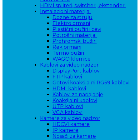
HDMI spliteri, switcheri, ekstenderi
Instalacioni materijal
Dozne za struju
Elektro ormani
Plastični bužiri i cevi
Potrošni materijal
Prohromski bužiri
Rek ormani
Termo bužiri
WAGO klemice
Kablovi za video nadzor
DisplayPort kablovi
FTP kablovi
Gotovi koaksijalni RG59 kablovi
HDMI kablovi
Kablovi za napajanje
Koaksijalni kablovi
UTP kablovi
VGA kablovi
Kamere za video nadzor
HDCVI kamere
IP kamere
Nosači za kamere