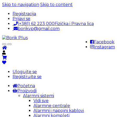
Skip to navigation
Skip to content
Registracija
Prijavi se
(+381) 62 223 000
Fizička i Pravna lica
borikvp@gmail.com
Facebook
Instagram
Ulogujte se
Registrujte se
Početna
Proizvodi
Alarmni sistemi
Vidi sve
Alarmne centrale
Alarmni i napojni kablovi
Alarmni kompleti