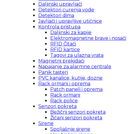
Daljinski upravljači
Detektori curenja vode
Detektori dima
Javljači i upravljive utičnice
Kontrola pristupa
Daljinski za kapije
Elektromagnetne brave i nosači
RFID Čitači
RFID kartice
Tagovi za ulazna vrata
Magnetni prekidači
Napajanje za alarmne centrale
Panik tasteri
PVC kanalice, kutije, dozne
Rack ormani i oprema
Patch paneli i oprema
Rack ormani
Rack police
Senzori pokreta
Bežični senzori pokreta
Žičani senzori pokreta
Sirene
Spoljašnje sirene