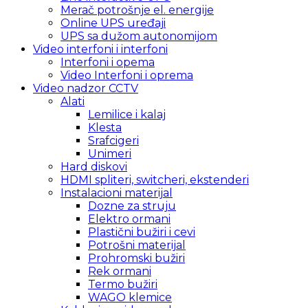
Merač potrošnje el. energije
Online UPS uređaji
UPS sa dužom autonomijom
Video interfoni i interfoni
Interfoni i opema
Video Interfoni i oprema
Video nadzor CCTV
Alati
Lemilice i kalaj
Klesta
Srafcigeri
Unimeri
Hard diskovi
HDMI spliteri, switcheri, ekstenderi
Instalacioni materijal
Dozne za struju
Elektro ormani
Plastični bužiri i cevi
Potrošni materijal
Prohromski bužiri
Rek ormani
Termo bužiri
WAGO klemice