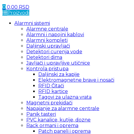
0
0,00
RSD
Proizvodi
Alarmni sistemi
Alarmne centrale
Alarmni i napojni kablovi
Alarmni kompleti
Daljinski upravljači
Detektori curenja vode
Detektori dima
Javljači i upravljive utičnice
Kontrola pristupa
Daljinski za kapije
Elektromagnetne brave i nosači
RFID Čitači
RFID kartice
Tagovi za ulazna vrata
Magnetni prekidači
Napajanje za alarmne centrale
Panik tasteri
PVC kanalice, kutije, dozne
Rack ormani i oprema
Patch paneli i oprema