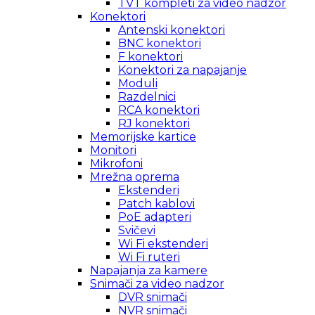
TVT kompleti za video nadzor
Konektori
Antenski konektori
BNC konektori
F konektori
Konektori za napajanje
Moduli
Razdelnici
RCA konektori
RJ konektori
Memorijske kartice
Monitori
Mikrofoni
Mrežna oprema
Ekstenderi
Patch kablovi
PoE adapteri
Svičevi
Wi Fi ekstenderi
Wi Fi ruteri
Napajanja za kamere
Snimači za video nadzor
DVR snimači
NVR snimači