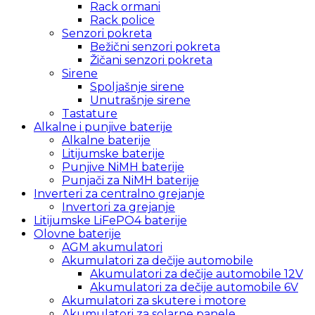
Rack ormani
Rack police
Senzori pokreta
Bežični senzori pokreta
Žičani senzori pokreta
Sirene
Spoljašnje sirene
Unutrašnje sirene
Tastature
Alkalne i punjive baterije
Alkalne baterije
Litijumske baterije
Punjive NiMH baterije
Punjači za NiMH baterije
Inverteri za centralno grejanje
Invertori za grejanje
Litijumske LiFePO4 baterije
Olovne baterije
AGM akumulatori
Akumulatori za dečije automobile
Akumulatori za dečije automobile 12V
Akumulatori za dečije automobile 6V
Akumulatori za skutere i motore
Akumulatori za solarne panele