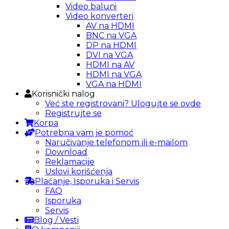
Video baluni
Video konverteri
AV na HDMI
BNC na VGA
DP na HDMI
DVI na VGA
HDMI na AV
HDMI na VGA
VGA na HDMI
Korisnički nalog
Već ste registrovani? Ulogujte se ovde
Registrujte se
Korpa
Potrebna vam je pomoć
Naručivanje telefonom ili e-mailom
Download
Reklamacije
Uslovi korišćenja
Plaćanje, Isporuka i Servis
FAQ
Isporuka
Servis
Blog / Vesti