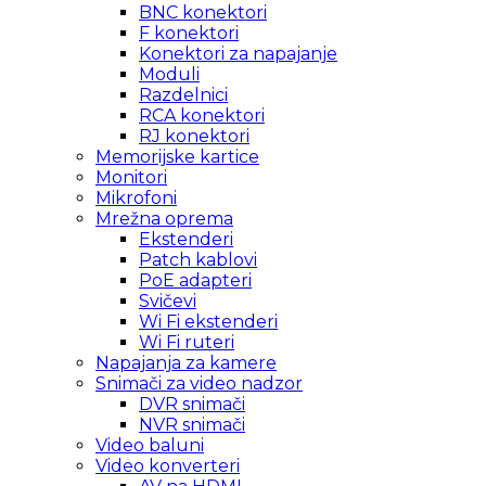
BNC konektori
F konektori
Konektori za napajanje
Moduli
Razdelnici
RCA konektori
RJ konektori
Memorijske kartice
Monitori
Mikrofoni
Mrežna oprema
Ekstenderi
Patch kablovi
PoE adapteri
Svičevi
Wi Fi ekstenderi
Wi Fi ruteri
Napajanja za kamere
Snimači za video nadzor
DVR snimači
NVR snimači
Video baluni
Video konverteri