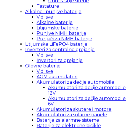
Unutrašnje sirene
Tastature
Alkalne i punjive baterije
Vidi sve
Alkalne baterije
Litijumske baterije
Punjive NiMH baterije
Punjači za NiMH baterije
Litijumske LiFePO4 baterije
Inverteri za centralno grejanje
Vidi sve
Invertori za grejanje
Olovne baterije
Vidi sve
AGM akumulatori
Akumulatori za dečije automobile
Akumulatori za dečije automobile
12V
Akumulatori za dečije automobile
6V
Akumulatori za skutere i motore
Akumulatori za solarne panele
Baterije za alarmne sisteme
Baterije za električne bicikle