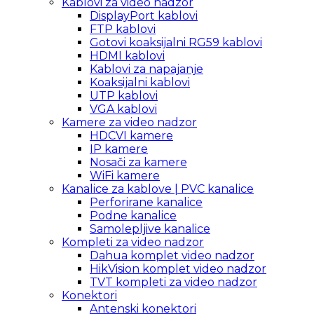
Kablovi za video nadzor
DisplayPort kablovi
FTP kablovi
Gotovi koaksijalni RG59 kablovi
HDMI kablovi
Kablovi za napajanje
Koaksijalni kablovi
UTP kablovi
VGA kablovi
Kamere za video nadzor
HDCVI kamere
IP kamere
Nosači za kamere
WiFi kamere
Kanalice za kablove | PVC kanalice
Perforirane kanalice
Podne kanalice
Samolepljive kanalice
Kompleti za video nadzor
Dahua komplet video nadzor
HikVision komplet video nadzor
TVT kompleti za video nadzor
Konektori
Antenski konektori