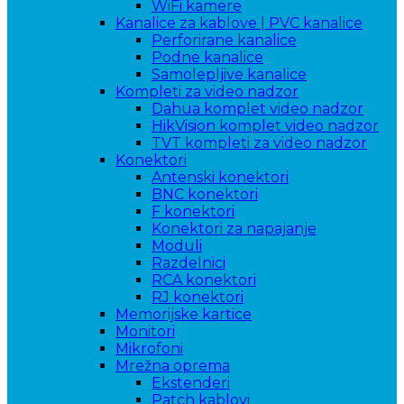
WiFi kamere
Kanalice za kablove | PVC kanalice
Perforirane kanalice
Podne kanalice
Samolepljive kanalice
Kompleti za video nadzor
Dahua komplet video nadzor
HikVision komplet video nadzor
TVT kompleti za video nadzor
Konektori
Antenski konektori
BNC konektori
F konektori
Konektori za napajanje
Moduli
Razdelnici
RCA konektori
RJ konektori
Memorijske kartice
Monitori
Mikrofoni
Mrežna oprema
Ekstenderi
Patch kablovi