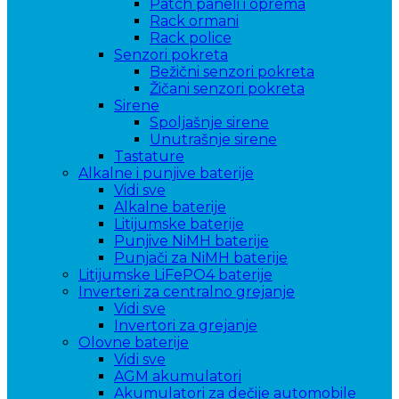
Patch paneli i oprema
Rack ormani
Rack police
Senzori pokreta
Bežični senzori pokreta
Žičani senzori pokreta
Sirene
Spoljašnje sirene
Unutrašnje sirene
Tastature
Alkalne i punjive baterije
Vidi sve
Alkalne baterije
Litijumske baterije
Punjive NiMH baterije
Punjači za NiMH baterije
Litijumske LiFePO4 baterije
Inverteri za centralno grejanje
Vidi sve
Invertori za grejanje
Olovne baterije
Vidi sve
AGM akumulatori
Akumulatori za dečije automobile