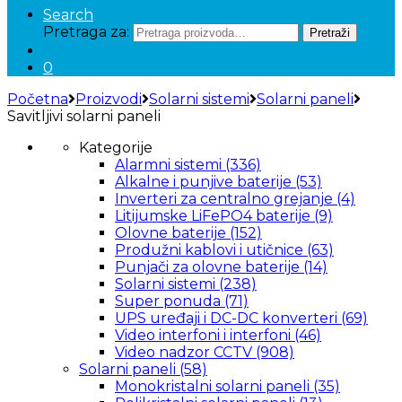
Search
Pretraga za:
Pretraži
0
Početna
Proizvodi
Solarni sistemi
Solarni paneli
Savitljivi solarni paneli
Kategorije
Alarmni sistemi
(336)
Alkalne i punjive baterije
(53)
Inverteri za centralno grejanje
(4)
Litijumske LiFePO4 baterije
(9)
Olovne baterije
(152)
Produžni kablovi i utičnice
(63)
Punjači za olovne baterije
(14)
Solarni sistemi
(238)
Super ponuda
(71)
UPS uređaji i DC-DC konverteri
(69)
Video interfoni i interfoni
(46)
Video nadzor CCTV
(908)
Solarni paneli
(58)
Monokristalni solarni paneli
(35)