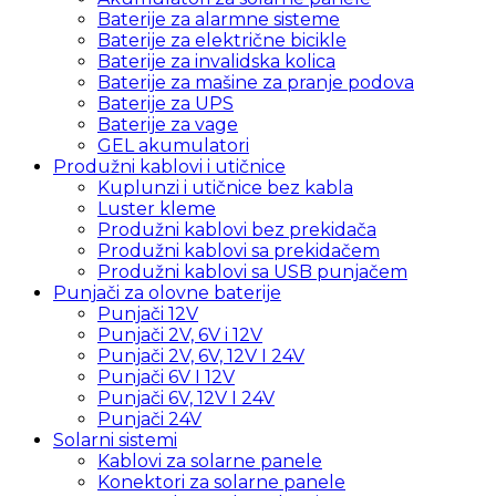
Baterije za alarmne sisteme
Baterije za električne bicikle
Baterije za invalidska kolica
Baterije za mašine za pranje podova
Baterije za UPS
Baterije za vage
GEL akumulatori
Produžni kablovi i utičnice
Kuplunzi i utičnice bez kabla
Luster kleme
Produžni kablovi bez prekidača
Produžni kablovi sa prekidačem
Produžni kablovi sa USB punjačem
Punjači za olovne baterije
Punjači 12V
Punjači 2V, 6V i 12V
Punjači 2V, 6V, 12V I 24V
Punjači 6V I 12V
Punjači 6V, 12V I 24V
Punjači 24V
Solarni sistemi
Kablovi za solarne panele
Konektori za solarne panele