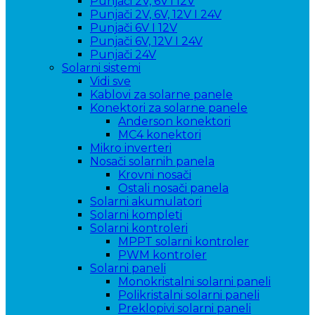
Punjači 2V, 6V i 12V
Punjači 2V, 6V, 12V I 24V
Punjači 6V I 12V
Punjači 6V, 12V I 24V
Punjači 24V
Solarni sistemi
Vidi sve
Kablovi za solarne panele
Konektori za solarne panele
Anderson konektori
MC4 konektori
Mikro inverteri
Nosači solarnih panela
Krovni nosači
Ostali nosači panela
Solarni akumulatori
Solarni kompleti
Solarni kontroleri
MPPT solarni kontroler
PWM kontroler
Solarni paneli
Monokristalni solarni paneli
Polikristalni solarni paneli
Preklopivi solarni paneli