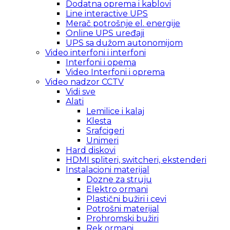
Dodatna oprema i kablovi
Line interactive UPS
Merač potrošnje el. energije
Online UPS uređaji
UPS sa dužom autonomijom
Video interfoni i interfoni
Interfoni i opema
Video Interfoni i oprema
Video nadzor CCTV
Vidi sve
Alati
Lemilice i kalaj
Klesta
Srafcigeri
Unimeri
Hard diskovi
HDMI spliteri, switcheri, ekstenderi
Instalacioni materijal
Dozne za struju
Elektro ormani
Plastični bužiri i cevi
Potrošni materijal
Prohromski bužiri
Rek ormani