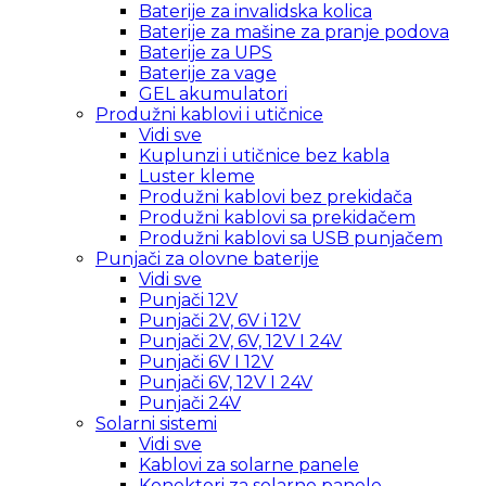
Baterije za invalidska kolica
Baterije za mašine za pranje podova
Baterije za UPS
Baterije za vage
GEL akumulatori
Produžni kablovi i utičnice
Vidi sve
Kuplunzi i utičnice bez kabla
Luster kleme
Produžni kablovi bez prekidača
Produžni kablovi sa prekidačem
Produžni kablovi sa USB punjačem
Punjači za olovne baterije
Vidi sve
Punjači 12V
Punjači 2V, 6V i 12V
Punjači 2V, 6V, 12V I 24V
Punjači 6V I 12V
Punjači 6V, 12V I 24V
Punjači 24V
Solarni sistemi
Vidi sve
Kablovi za solarne panele
Konektori za solarne panele