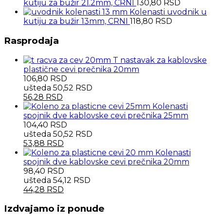
kutiju za bužir 21.2mm, CRNI
130,80
RSD
Kolenasti uvodnik u
kutiju za bužir 13mm, CRNI
118,80
RSD
Rasprodaja
T nastavak za kablovske
plastične cevi prečnika 20mm
106,80
RSD
ušteda
50,52
RSD
56,28
RSD
Kolenasti
spojnik dve kablovske cevi prečnika 25mm
104,40
RSD
ušteda
50,52
RSD
53,88
RSD
Kolenasti
spojnik dve kablovske cevi prečnika 20mm
98,40
RSD
ušteda
54,12
RSD
44,28
RSD
Izdvajamo iz ponude