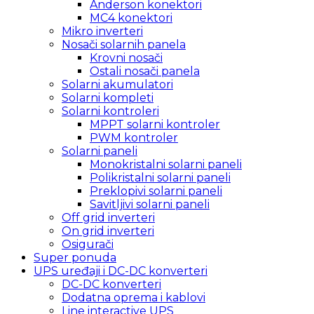
Anderson konektori
MC4 konektori
Mikro inverteri
Nosači solarnih panela
Krovni nosači
Ostali nosači panela
Solarni akumulatori
Solarni kompleti
Solarni kontroleri
MPPT solarni kontroler
PWM kontroler
Solarni paneli
Monokristalni solarni paneli
Polikristalni solarni paneli
Preklopivi solarni paneli
Savitljivi solarni paneli
Off grid inverteri
On grid inverteri
Osigurači
Super ponuda
UPS uređaji i DC-DC konverteri
DC-DC konverteri
Dodatna oprema i kablovi
Line interactive UPS