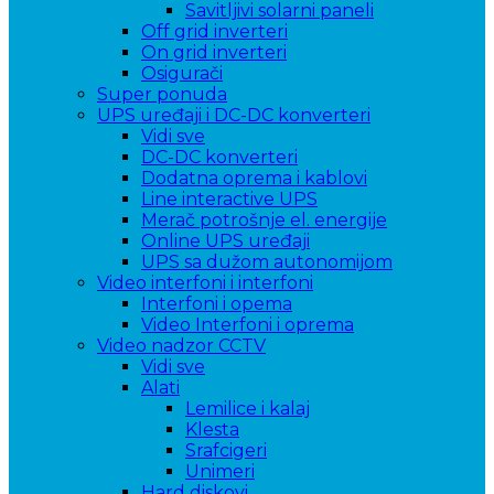
Savitljivi solarni paneli
Off grid inverteri
On grid inverteri
Osigurači
Super ponuda
UPS uređaji i DC-DC konverteri
Vidi sve
DC-DC konverteri
Dodatna oprema i kablovi
Line interactive UPS
Merač potrošnje el. energije
Online UPS uređaji
UPS sa dužom autonomijom
Video interfoni i interfoni
Interfoni i opema
Video Interfoni i oprema
Video nadzor CCTV
Vidi sve
Alati
Lemilice i kalaj
Klesta
Srafcigeri
Unimeri
Hard diskovi