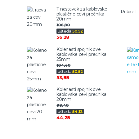
T nastavak za kablovske
Prikaz 1
plastične cevi prečnika
20mm
106,80
ušteda
50,52
56,28
Kolenasti spojnik dve
kablovske cevi prečnika
25mm
104,40
ušteda
50,52
53,88
Kolenasti spojnik dve
kablovske cevi prečnika
20mm
98,40
ušteda
54,12
44,28