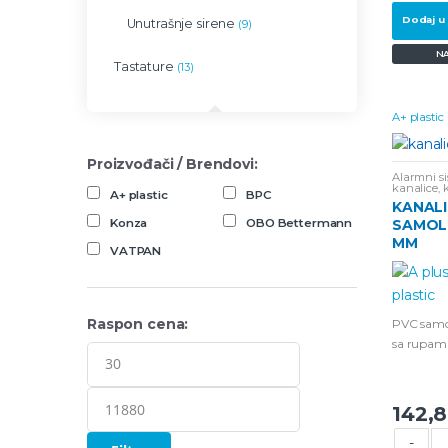
Dodaj u
Unutrašnje sirene
(9)
N
Tastature
(13)
A+ plastic
Proizvođači / Brendovi:
Alarmni si
kanalice, 
A+ plastic
BPC
Samoleplji
KANAL
Konza
OBO Bettermann
SAMOLE
MM
VATPAN
Raspon cena:
PVC samol
sa rupam
dužine 2 
142,
-