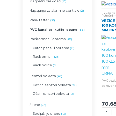
Magnetni prekidači
(13)
Napajanje za alarmne centrale
(2)
PVC kanali
Potrošni m
Panik tasteri
VEZICE
(10)
100 KOM
PVC kanalice, kutije, dozne
MM CR
(86)
Rack ormani i oprema
(47)
Patch paneli i oprema
(16)
Rack ormani
(23)
Rack police
(8)
Senzori pokreta
(42)
PVC vezic
Bežični senzori pokreta
(22)
pakovanj
100×2.5 
Žičani senzori pokreta
(12)
70,6
Sirene
(22)
-
Spoljašnje sirene
(13)