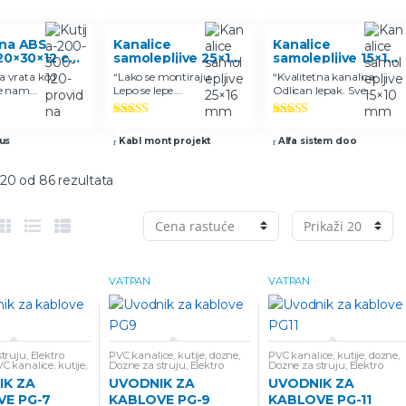
čna ABS
Kanalice
Kanalice
 20×30×12 cm
samolepljive 25×16
samolepljive 15×10
providna
mm
mm
a vrata kod
“
Lako se montiraju.
“
Kvalitetna kanalica.
je nam
Lepo se lepe.
Odlican lepak. Sve
vaju da
Preporuka
”
preporuke
”
 kontroler
o
Ocenjeno
Ocenjeno
o punjenje i
5
5.00
od 5
5.00
od 5
us
Kabl mont projekt
Alfa sistem doo
IP 65
ga čuva od
ivanja
–20 od 86 rezultata
VATPAN
VATPAN
struju
,
Elektro
PVC kanalice, kutije, dozne
,
PVC kanalice, kutije, dozne
,
C kanalice, kutije,
Dozne za struju
,
Elektro
Dozne za struju
,
Elektro
ormani
ormani
IK ZA
UVODNIK ZA
UVODNIK ZA
VE PG-7
KABLOVE PG-9
KABLOVE PG-11