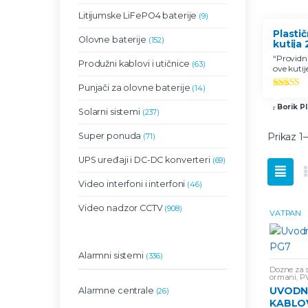
Litijumske LiFePO4 baterije
(9)
Plasti
Olovne baterije
(152)
kutija
IP 65 
“
Providn
Produžni kablovi i utičnice
(63)
ove kuti
omoguća
Punjači za olovne baterije
smestimo
(14)
Ocenjen
za solarn
5.00
od 
Borik Pl
napolju. 
Solarni sistemi
(237)
zaštita 
zapljusk
Prikaz 1
Super ponuda
(71)
vode.
”
UPS uređaji i DC-DC konverteri
(69)
Video interfoni i interfoni
(46)
Video nadzor CCTV
(908)
VATPAN
Alarmni sistemi
(336)
Dozne za 
ormani
,
PV
dozne
UVODN
Alarmne centrale
(26)
KABLO