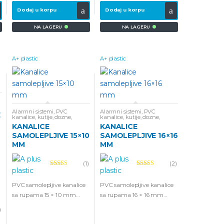
Dodaj u korpu
Dodaj u korpu
NA LAGERU
NA LAGERU
A+ plastic
A+ plastic
Alarmni sistemi
,
PVC
Alarmni sistemi
,
PVC
E
kanalice, kutije, dozne
,
kanalice, kutije, dozne
,
Samolepljive kanalice
Samolepljive kanalice
KANALICE
KANALICE
SAMOLEPLJIVE 15×10
SAMOLEPLJIVE 16×16
MM
MM
(1)
(2)
Ocenjeno
Ocenjeno
5.00
od 5
5.00
od 5
PVC samolepljive kanalice
PVC samolepljive kanalice
sa rupama 15 × 10 mm
sa rupama 16 × 16 mm
dužine 2 metra
dužine 2 metra
)