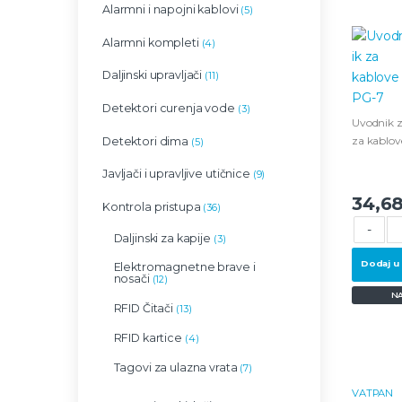
Alarmni i napojni kablovi
(5)
Alarmni kompleti
(4)
Daljinski upravljači
(11)
Detektori curenja vode
(3)
Uvodnik 
za kablov
Detektori dima
(5)
Javljači i upravljive utičnice
(9)
34,6
Kontrola pristupa
(36)
-
Daljinski za kapije
(3)
Dodaj u
Elektromagnetne brave i
nosači
(12)
N
RFID Čitači
(13)
RFID kartice
(4)
Tagovi za ulazna vrata
(7)
VATPAN