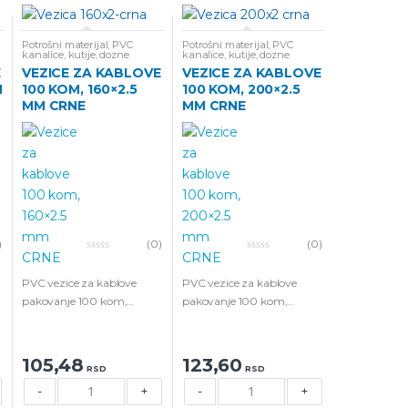
Potrošni materijal
,
PVC
Potrošni materijal
,
PVC
kanalice, kutije, dozne
kanalice, kutije, dozne
E
VEZICE ZA KABLOVE
VEZICE ZA KABLOVE
M
100 KOM, 160×2.5
100 KOM, 200×2.5
MM CRNE
MM CRNE
)
(0)
(0)
0
0
o
o
u
u
PVC vezice za kablove
PVC vezice za kablove
t
t
pakovanje 100 kom,
pakovanje 100 kom,
o
o
f
f
160×2.5 mm CRNE boje.
200×2.5 mm CRNE boje.
5
5
105,48
123,60
RSD
RSD
-
+
-
+