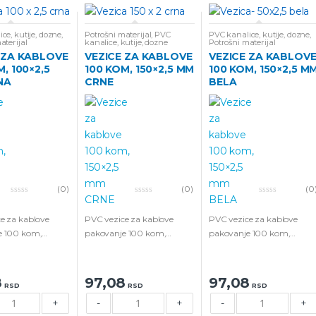
ce, kutije, dozne
,
Potrošni materijal
,
PVC
PVC kanalice, kutije, dozne
,
aterijal
kanalice, kutije, dozne
Potrošni materijal
 ZA KABLOVE
VEZICE ZA KABLOVE
VEZICE ZA KABLOV
, 100×2,5
100 KOM, 150×2,5 MM
100 KOM, 150×2,5 M
NA
CRNE
BELA
(0)
(0)
(0
0
0
0
o
o
o
u
u
u
e za kablove
PVC vezice za kablove
PVC vezice za kablove
t
t
t
e 100 kom,
pakovanje 100 kom,
pakovanje 100 kom,
o
o
o
f
f
f
mm CRNE boje.
150×2.5 mm CRNE boje.
150×2.5 mm BELE boje.
5
5
5
8
97,08
97,08
RSD
RSD
RSD
+
-
+
-
+