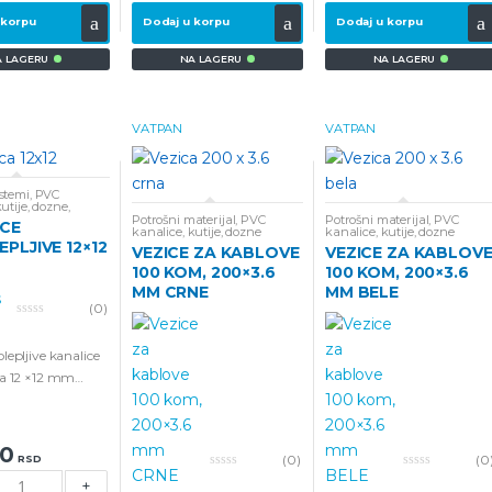
 korpu
Dodaj u korpu
Dodaj u korpu
A LAGERU
NA LAGERU
NA LAGERU
VATPAN
VATPAN
stemi
,
PVC
kutije, dozne
,
ve kanalice
Potrošni materijal
,
PVC
Potrošni materijal
,
PVC
ICE
kanalice, kutije, dozne
kanalice, kutije, dozne
PLJIVE 12×12
VEZICE ZA KABLOVE
VEZICE ZA KABLOV
100 KOM, 200×3.6
100 KOM, 200×3.6
MM CRNE
MM BELE
(0)
0
o
u
epljive kanalice
t
a 12 ×12 mm
o
f
metra
5
80
(0)
(0
RSD
0
0
+