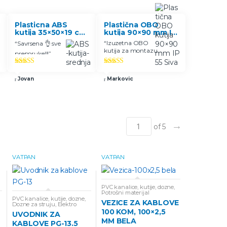
Plasticna ABS
Plastična OBO
kutija 35×50×19 cm
kutija 90×90 mm IP
IP 65
55 Bela
“
Izuzetna OBO
“
Savrsena 👌 sve
kutija za montazu
preporuke!!!
”
na sve povrsine.
”
Ocenjeno
Ocenjeno
5.00
od 5
5.00
od 5
Jovan
Markovic
→
of 5
VATPAN
VATPAN
PVC kanalice, kutije, dozne
,
Potrošni materijal
PVC kanalice, kutije, dozne
,
VEZICE ZA KABLOVE
Dozne za struju
,
Elektro
ormani
100 KOM, 100×2,5
UVODNIK ZA
MM BELA
KABLOVE PG-13.5