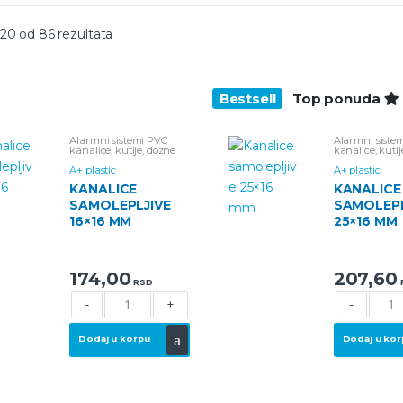
–20 od 86 rezultata
Bestsell
Top ponuda
Alarmni sistemi
PVC
Alarmni siste
kanalice, kutije, dozne
kanalice, kutij
Samolepljive kanalice
Samolepljive k
A+ plastic
A+ plastic
KANALICE
KANALICE
SAMOLEPLJIVE
SAMOLEPL
16×16 MM
25×16 MM
174,00
207,60
RSD
-
+
-
Dodaj u korpu
Dodaj u kor