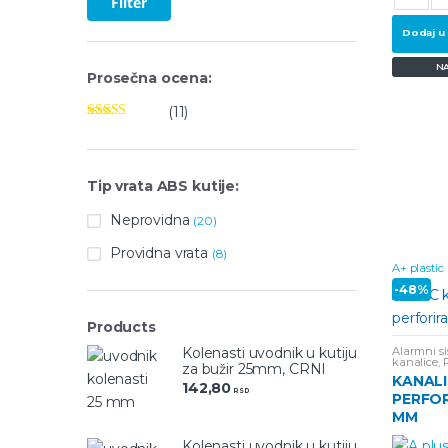
Filter
Dodaj u
N
Prosečna ocena:
(11)
Ocenjeno
5
od 5
Tip vrata ABS kutije:
Neprovidna
(20)
Providna vrata
(8)
A+ plastic
-
48%
Products
Alarmni si
Kolenasti uvodnik u kutiju
kanalice
,
za bužir 25mm, CRNI
kutije, do
KANAL
142,80
RSD
PERFOR
MM
Kolenasti uvodnik u kutiju