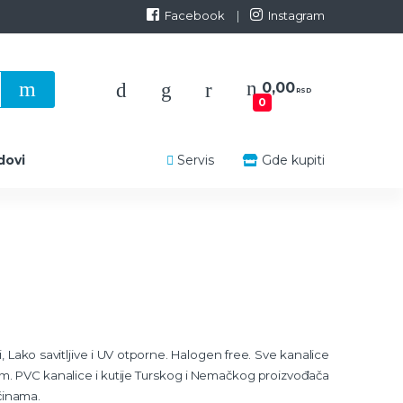
Facebook
Instagram
0,00
RSD
0
dovi
Servis
Gde kupiti
, Lako savitljive i UV otporne. Halogen free. Sve kanalice
 cm. PVC kanalice i kutije Turskog i Nemačkog proizvođača
činama.