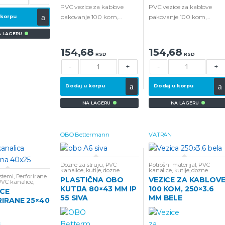
o
o
u
u
PVC vezice za kablove
PVC vezice za kablove
t
t
pakovanje 100 kom,
pakovanje 100 kom,
 korpu
o
o
f
f
200×3.6 mm CRNE boje.
200×3.6 mm BELE boje.
5
5
A LAGERU
154,68
154,68
RSD
RSD
-
+
-
+
Dodaj u korpu
Dodaj u korpu
NA LAGERU
NA LAGERU
OBO Bettermann
VATPAN
Dozne za struju
,
PVC
Potrošni materijal
,
PVC
kanalice, kutije, dozne
kanalice, kutije, dozne
stemi
,
Perforirane
PLASTIČNA OBO
VEZICE ZA KABLOV
PVC kanalice,
zne
,
Super ponuda
KUTIJA 80×43 MM IP
100 KOM, 250×3.6
ICE
55 SIVA
MM BELE
IRANE 25×40