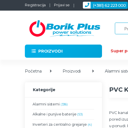
Skip to navigation
Skip to content
Registracija
Prijavi se
(+381) 62 223 000
Super 
PROIZVODI
Početna
Proizvodi
Alarmni sis
PVC K
Kategorije
Alarmni sistemi
(336)
PVC kanali
Alkalne i punjive baterije
(53)
pored izuz
Inverteri za centralno grejanje
(4)
u ponudi. 