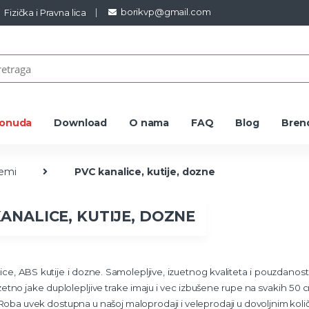
borikvp@gmail.com
Fizička i Pravna lica
ponuda
Download
O nama
FAQ
Blog
Bren
temi
PVC kanalice, kutije, dozne
ANALICE, KUTIJE, DOZNE
ce, ABS kutije i dozne. Samolepljive, izuetnog kvaliteta i pouzdanosti
etno jake duplolepljive trake imaju i vec izbušene rupe na svakih 50
Roba uvek dostupna u našoj maloprodaji i veleprodaji u dovoljnim koli