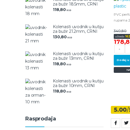
za bužir 18.5mm, CRNI
118,80
RSD
PVC perfo
rupama 
Kolenasti uvodnik u kutiju
340,80
za bužir 21.2mm, CRNI
130,80
ušteda
16
RSD
178,
-
Kolenasti uvodnik u kutiju
za bužir 13mm, CRNI
Dodaj u
118,80
RSD
N
Kolenasti uvodnik u kutiju
za bužir 10mm, CRNI
118,80
RSD
5.00
/
Rasprodaja