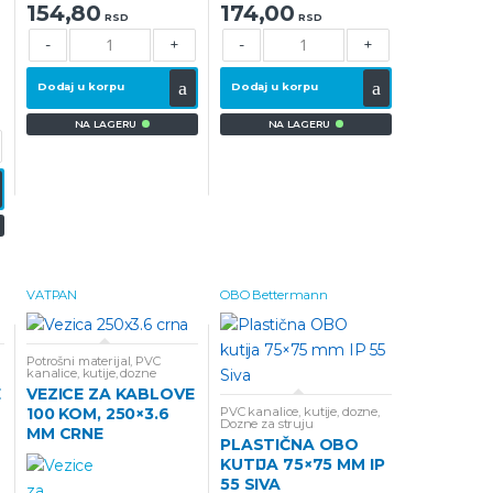
154,80
174,00
RSD
RSD
-
+
-
+
Dodaj u korpu
Dodaj u korpu
NA LAGERU
NA LAGERU
VATPAN
OBO Bettermann
Potrošni materijal
,
PVC
kanalice, kutije, dozne
E
VEZICE ZA KABLOVE
PVC kanalice, kutije, dozne
,
100 KOM, 250×3.6
Dozne za struju
MM CRNE
PLASTIČNA OBO
KUTIJA 75×75 MM IP
55 SIVA