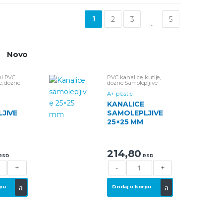
1
2
3
5
…
Novo
mi
PVC
PVC kanalice, kutije,
e, dozne
dozne
Samolepljive
analice
kanalice
A+ plastic
KANALICE
JIVE
SAMOLEPLJIVE
25×25 MM
214,80
RSD
RSD
+
-
+
pu
Dodaj u korpu