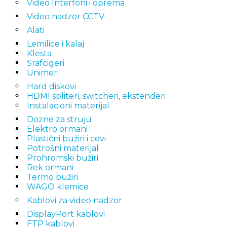
Video Interfoni i oprema
Video nadzor CCTV
Alati
Lemilice i kalaj
Klesta
Srafcigeri
Unimeri
Hard diskovi
HDMI spliteri, switcheri, ekstenderi
Instalacioni materijal
Dozne za struju
Elektro ormani
Plastični bužiri i cevi
Potrošni materijal
Prohromski bužiri
Rek ormani
Termo bužiri
WAGO klemice
Kablovi za video nadzor
DisplayPort kablovi
FTP kablovi