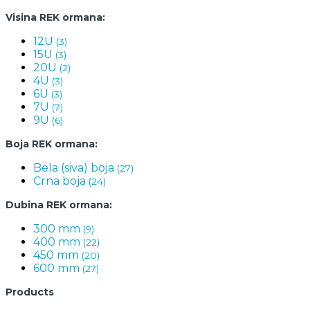
Visina REK ormana:
12U
(3)
15U
(3)
20U
(2)
4U
(3)
6U
(3)
7U
(7)
9U
(6)
Boja REK ormana:
Bela (siva) boja
(27)
Crna boja
(24)
Dubina REK ormana:
300 mm
(9)
400 mm
(22)
450 mm
(20)
600 mm
(27)
Products