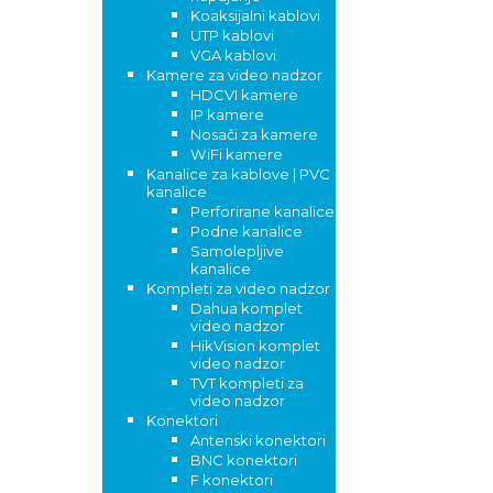
Koaksijalni kablovi
UTP kablovi
VGA kablovi
Kamere za video nadzor
HDCVI kamere
IP kamere
Nosači za kamere
WiFi kamere
Kanalice za kablove | PVC
kanalice
Perforirane kanalice
Podne kanalice
Samolepljive
kanalice
Kompleti za video nadzor
Dahua komplet
video nadzor
HikVision komplet
video nadzor
TVT kompleti za
video nadzor
Konektori
Antenski konektori
BNC konektori
F konektori