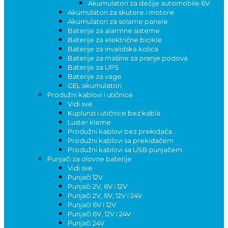
Akumulatori za dečije automobile 6V
Akumulatori za skutere i motore
Akumulatori za solarne panele
Baterije za alarmne sisteme
Baterije za električne bicikle
Baterije za invalidska kolica
Baterije za mašine za pranje podova
Baterije za UPS
Baterije za vage
GEL akumulatori
Produžni kablovi i utičnice
Vidi sve
Kuplunzi i utičnice bez kabla
Luster kleme
Produžni kablovi bez prekidača
Produžni kablovi sa prekidačem
Produžni kablovi sa USB punjačem
Punjači za olovne baterije
Vidi sve
Punjači 12V
Punjači 2V, 6V i 12V
Punjači 2V, 6V, 12V I 24V
Punjači 6V I 12V
Punjači 6V, 12V I 24V
Punjači 24V