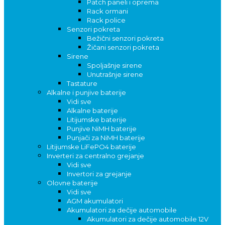
Patch paneli i oprema
Rack ormani
Rack police
Senzori pokreta
Bežični senzori pokreta
Žičani senzori pokreta
Sirene
Spoljašnje sirene
Unutrašnje sirene
Tastature
Alkalne i punjive baterije
Vidi sve
Alkalne baterije
Litijumske baterije
Punjive NiMH baterije
Punjači za NiMH baterije
Litijumske LiFePO4 baterije
Inverteri za centralno grejanje
Vidi sve
Invertori za grejanje
Olovne baterije
Vidi sve
AGM akumulatori
Akumulatori za dečije automobile
Akumulatori za dečije automobile 12V