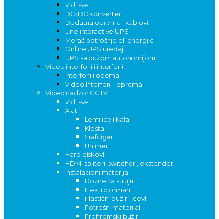
Vidi sve
DC-DC konverteri
Dodatna oprema i kablovi
Line interactive UPS
Merač potrošnje el. energije
Online UPS uređaji
UPS sa dužom autonomijom
Video interfoni i interfoni
Interfoni i opema
Video Interfoni i oprema
Video nadzor CCTV
Vidi sve
Alati
Lemilice i kalaj
Klesta
Srafcigeri
Unimeri
Hard diskovi
HDMI spliteri, switcheri, ekstenderi
Instalacioni materijal
Dozne za struju
Elektro ormani
Plastični bužiri i cevi
Potrošni materijal
Prohromski bužiri