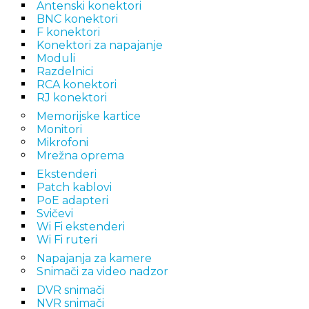
Antenski konektori
BNC konektori
F konektori
Konektori za napajanje
Moduli
Razdelnici
RCA konektori
RJ konektori
Memorijske kartice
Monitori
Mikrofoni
Mrežna oprema
Ekstenderi
Patch kablovi
PoE adapteri
Svičevi
Wi Fi ekstenderi
Wi Fi ruteri
Napajanja za kamere
Snimači za video nadzor
DVR snimači
NVR snimači