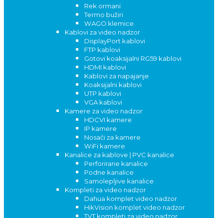
Rek ormani
Termo bužiri
WAGO klemice
Kablovi za video nadzor
DisplayPort kablovi
FTP kablovi
Gotovi koaksijalni RG59 kablovi
HDMI kablovi
Kablovi za napajanje
Koaksijalni kablovi
UTP kablovi
VGA kablovi
Kamere za video nadzor
HDCVI kamere
IP kamere
Nosači za kamere
WiFi kamere
Kanalice za kablove | PVC kanalice
Perforirane kanalice
Podne kanalice
Samolepljive kanalice
Kompleti za video nadzor
Dahua komplet video nadzor
HikVision komplet video nadzor
TVT kompleti za video nadzor