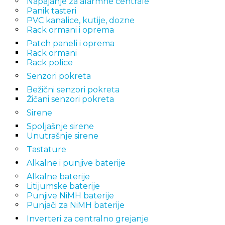
Napajanje za alarmne centrale
Panik tasteri
PVC kanalice, kutije, dozne
Rack ormani i oprema
Patch paneli i oprema
Rack ormani
Rack police
Senzori pokreta
Bežični senzori pokreta
Žičani senzori pokreta
Sirene
Spoljašnje sirene
Unutrašnje sirene
Tastature
Alkalne i punjive baterije
Alkalne baterije
Litijumske baterije
Punjive NiMH baterije
Punjači za NiMH baterije
Inverteri za centralno grejanje