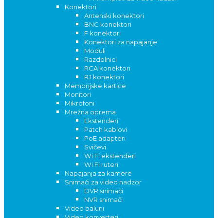
Konektori
Antenski konektori
BNC konektori
F konektori
Konektori za napajanje
Moduli
Razdelnici
RCA konektori
RJ konektori
Memorijske kartice
Monitori
Mikrofoni
Mrežna oprema
Ekstenderi
Patch kablovi
PoE adapteri
Svičevi
Wi Fi ekstenderi
Wi Fi ruteri
Napajanja za kamere
Snimači za video nadzor
DVR snimači
NVR snimači
Video baluni
Video konverteri