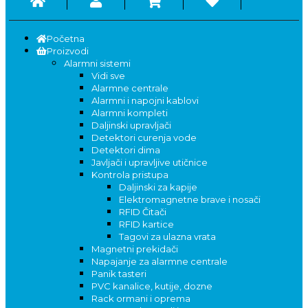
Početna
Proizvodi
Alarmni sistemi
Vidi sve
Alarmne centrale
Alarmni i napojni kablovi
Alarmni kompleti
Daljinski upravljači
Detektori curenja vode
Detektori dima
Javljači i upravljive utičnice
Kontrola pristupa
Daljinski za kapije
Elektromagnetne brave i nosači
RFID Čitači
RFID kartice
Tagovi za ulazna vrata
Magnetni prekidači
Napajanje za alarmne centrale
Panik tasteri
PVC kanalice, kutije, dozne
Rack ormani i oprema