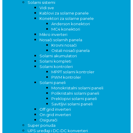
Solarni sistemi
Vidi sve
Kablovi za solarne panele
Konektori za solarne panele
Anderson konektori
MC4 konektori
Mikro inverteri
Nosači solarnih panela
Krovni nosači
Ostali nosači panela
Solarni akumulatori
Solarni kompleti
Solarni kontroleri
MPPT solarni kontroler
PWM kontroler
Solarni paneli
Monokristalni solarni paneli
Polikristalni solarni paneli
Preklopivi solarni paneli
Savitljivi solarni paneli
Off grid inverteri
On grid inverteri
Osigurači
Super ponuda
UPS uređaji i DC-DC konverteri