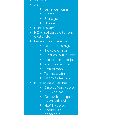
Vidi sve
Alati
Lemilice i kalaj
Klesta
Srafcigeri
Unimeri
Hard diskovi
HDMI spliteri, switcheri,
ekstenderi
Instalacioni materijal
Dozne za struju
Elektro ormani
Plastični bužiri i cevi
Potrošni materijal
Prohromski bužiri
Rek ormani
Termo bužiri
WAGO klemice
Kablovi za video nadzor
DisplayPort kablovi
FTP kablovi
Gotovi koaksijalni
RG59 kablovi
HDMI kablovi
Kablovi za
napajanje