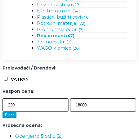
Dozne za struju
(28)
Elektro ormani
(34)
Plastični bužiri i cevi
(46)
Potrošni materijal
(22)
Prohromski bužiri
(7)
Rek ormani
(47)
Termo bužiri
(2)
WAGO klemice
(26)
Proizvođači / Brendovi:
VATPAN
Raspon cena:
Filter
Prosečna ocena:
Ocenjeno
5
od 5
(2)