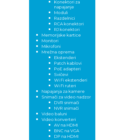
Konektori za
napajanje
Moduli
Razdelnici
RCA konektori
RJ konektori
Memorijske kartice
Monitori
Mikrofoni
Mrežna oprema
Ekstenderi
Patch kablovi
PoE adapteri
Svičevi
Wi Fi ekstenderi
Wi Fi ruteri
Napajanja za kamere
Snimači za video nadzor
DVR snimači
NVR snimači
Video baluni
Video konverteri
AV na HDMI
BNC na VGA
DP na HDMI