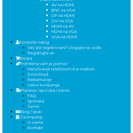
AV na HDMI
BNC na VGA
DP na HDMI
DVI na VGA
HDMI na AV
HDMI na VGA
VGA na HDMI
Korisnički nalog
Već ste registrovani? Ulogujte se ovde
Registrujte se
Korpa
Potrebna vam je pomoć
Naručivanje telefonom ili e-mailom
Download
Reklamacije
Uslovi korišćenja
Plaćanje, Isporuka i Servis
FAQ
Isporuka
Servis
Blog / Vesti
O kompaniji
O nama
Kontakt