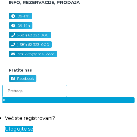
INFO, REZERVACIJE, PRODAJA
09-17h
radnim danima
09-14h
subotom
(+381) 62 223 000
(+381) 62 323-000
borikvp@gmail.com
Pratite nas
Facebook
×
Već ste registrovani?
Ulogujte se