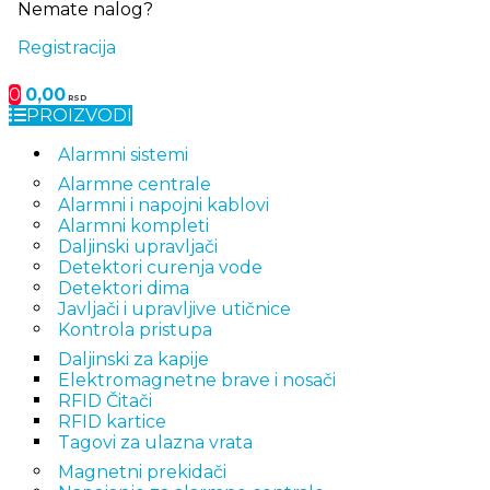
Nemate nalog?
Registracija
0
0,00
RSD
PROIZVODI
Alarmni sistemi
Alarmne centrale
Alarmni i napojni kablovi
Alarmni kompleti
Daljinski upravljači
Detektori curenja vode
Detektori dima
Javljači i upravljive utičnice
Kontrola pristupa
Daljinski za kapije
Elektromagnetne brave i nosači
RFID Čitači
RFID kartice
Tagovi za ulazna vrata
Magnetni prekidači