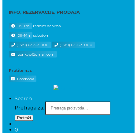
INFO, REZERVACIJE, PRODAJA
09-17h
radnim danima
09-14h
subotom
(+381) 62 223 000
(+381) 62 323-000
borikvp@gmail.com
Pratite nas
Facebook
Search
Pretraga za:
Pretraži
0