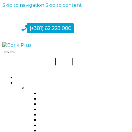
Skip to navigation
Skip to content
Registracija
Prijavi se
(+381) 62 223 000
Fizička i Pravna lica
borikvp@gmail.com
Facebook
Instagram
Početna
Proizvodi
Alarmni sistemi
Vidi sve
Alarmne centrale
Alarmni i napojni kablovi
Alarmni kompleti
Daljinski upravljači
Detektori curenja vode
Detektori dima
Javljači i upravljive utičnice