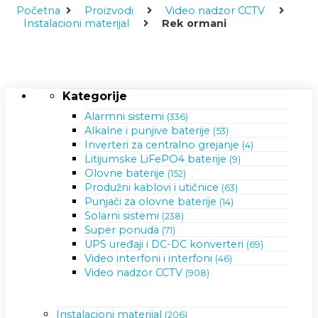
Početna
Proizvodi
Video nadzor CCTV
Instalacioni materijal
Rek ormani
Kategorije
Alarmni sistemi
(336)
Alkalne i punjive baterije
(53)
Inverteri za centralno grejanje
(4)
Litijumske LiFePO4 baterije
(9)
Olovne baterije
(152)
Produžni kablovi i utičnice
(63)
Punjači za olovne baterije
(14)
Solarni sistemi
(238)
Super ponuda
(71)
UPS uređaji i DC-DC konverteri
(69)
Video interfoni i interfoni
(46)
Video nadzor CCTV
(908)
Instalacioni materijal
(206)