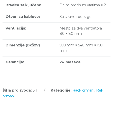
Bravica sa ključem:
Da na prednjim vratima × 2
Otvori za kablove:
Sa strane i odozgo
Ventilacija:
Mesto za dva ventilatora
80 × 80 mm
Dimenzije (DxŠxV)
560 mm × 540 mm × 150
mm
Garancija:
24 meseca
Šifra proizvoda:
511
Kategorije:
Rack ormani
,
Rek
ormani