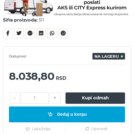
Šifra proizvoda:
511
NA LAGERU
Dostupnost:
8.038,80
RSD
-
+
Kupi odmah
Dodaj u korpu
Lista želja
Uporedi