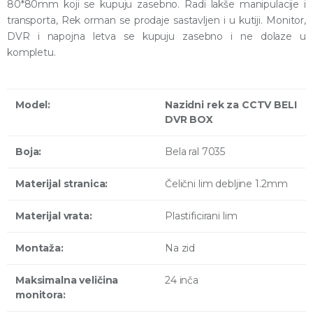
80*80mm koji se kupuju zasebno. Radi lakše manipulacije i
transporta, Rek orman se prodaje sastavljen i u kutiji. Monitor,
DVR i napojna letva se kupuju zasebno i ne dolaze u
kompletu.
Model:
Nazidni rek za CCTV BELI
DVR BOX
Boja:
Bela ral 7035
Materijal stranica:
Čelični lim debljine 1.2mm
Materijal vrata:
Plastificirani lim
Montaža:
Na zid
Maksimalna veličina
24 inča
monitora: