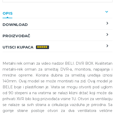
OPIS
DOWNLOAD
PROIZVOĐAČ
UTISCI KUPACA
OCENJENO
5.00
OD 5
Metalni rek orman za video nadzor BELI. DVR BOX. Kvalitetan
metalni-rek orman za smeštaj DVR-a, monitora, napajanja i
mrežne opreme. Korisna dubina za smeštaj uređaja iznosi
140mm. Ovaj model se može montirati na zid. Ovaj model je
BELE boje i plastificiran je. Vrata se mogu otvoriti pod uglom
od 90 stepeni a na vratima se nalazi klizni držač koji može da
prihvati XVR bilo kog prizvođača visine 1U. Otvori za ventilaciju
se nalaze sa svih strana a cirkulacija vazduha je prirodna. Sa
gornje strane postoje otvori za dva ventilatora veličine