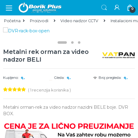
Skip to navigation
Skip to content
0
Početna
Proizvodi
Video nadzor CCTV
Instalacioni ma
Metalni rek orman za video
nadzor BELI
Kupljeno:
Gleda:
Broj pregleda:
(
1
recenzija korisnika )
Ocenjeno
1
5.00
od 5 na
osnovu
Metalni orman-rek za video nadzor nazidni BELE boje. DVR
ocene kupca
BOX.