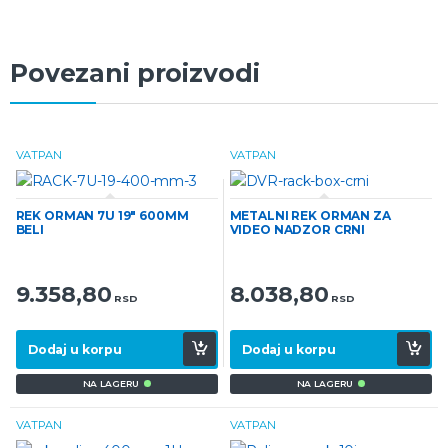
Povezani proizvodi
VATPAN
VATPAN
REK ORMAN 7U 19″ 600MM
METALNI REK ORMAN ZA
BELI
VIDEO NADZOR CRNI
9.358,80
8.038,80
RSD
RSD
Dodaj u korpu
Dodaj u korpu
NA LAGERU
NA LAGERU
VATPAN
VATPAN