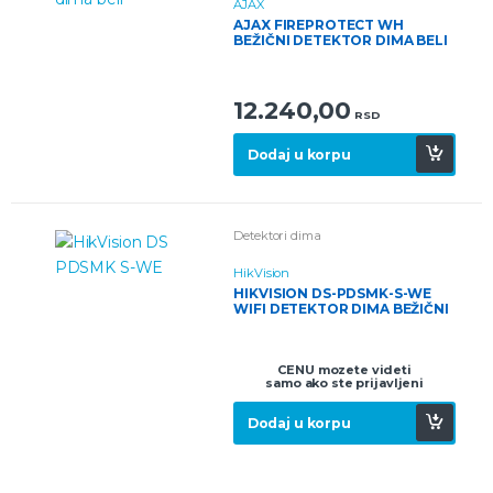
AJAX
AJAX FIREPROTECT WH
BEŽIČNI DETEKTOR DIMA BELI
12.240,00
RSD
Dodaj u korpu
Detektori dima
HikVision
HIKVISION DS-PDSMK-S-WE
WIFI DETEKTOR DIMA BEŽIČNI
CENU mozete videti
samo ako ste prijavljeni
Dodaj u korpu