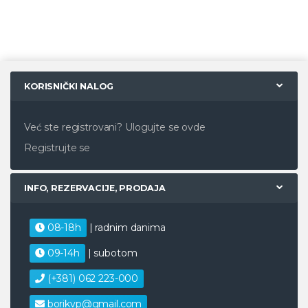
KORISNIČKI NALOG
Već ste registrovani?
Ulogujte se ovde
Registrujte se
INFO, REZERVACIJE, PRODAJA
08-18h
| radnim danima
09-14h
| subotom
(+381) 062 223-000
borikvp@gmail.com