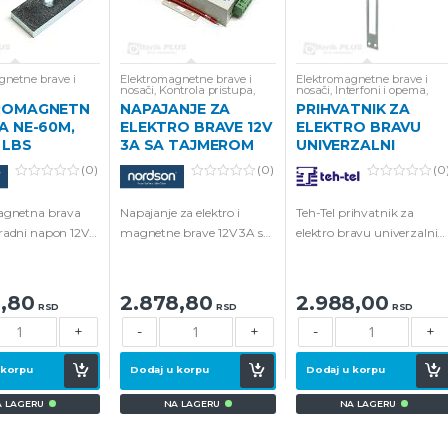
gnetne brave i
Elektromagnetne brave i
Elektromagnetne brave i
nosači
,
Kontrola pristupa
,
nosači
,
Interfoni i opema
,
Napajanja za kamere
,
RFID
Video Interfoni i oprema
ROMAGNETN
NAPAJANJE ZA
PRIHVATNIK ZA
Čitači
A NE-60M,
ELEKTRO BRAVE 12V
ELEKTRO BRAVU
 LBS
3A SA TAJMEROM
UNIVERZALNI
(0)
(0)
(0
0
0
0
o
o
o
agnetna brava
Napajanje za elektro i
Teh-Tel prihvatnik za
u
u
u
t
t
t
radni napon 12V
magnetne brave 12V 3A sa
elektro bravu univerzalni
o
o
o
f
f
f
podesivim tajmerom 1-15
radni napon od 9-14V
5
5
5
sec.
8,80
2.878,80
2.988,00
RSD
RSD
RSD
+
-
+
-
+
 korpu
Dodaj u korpu
Dodaj u korpu
A LAGERU
NA LAGERU
NA LAGERU