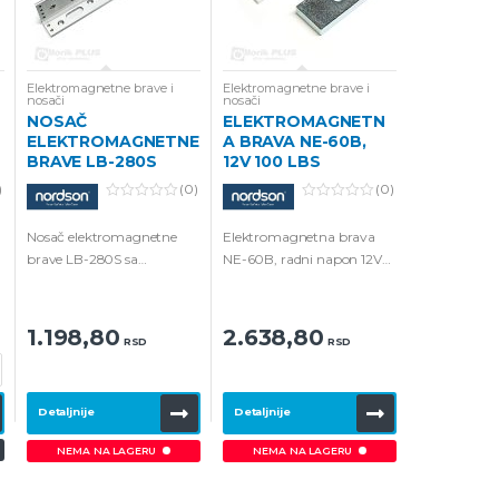
Elektromagnetne brave i
Elektromagnetne brave i
nosači
nosači
NOSAČ
ELEKTROMAGNETN
ELEKTROMAGNETNE
A BRAVA NE-60B,
BRAVE LB-280S
12V 100 LBS
)
(0)
(0)
0
0
o
o
Nosač elektromagnetne
Elektromagnetna brava
u
u
t
t
brave LB-280S sa
NE-60B, radni napon 12V
o
o
f
f
kompletom za montažu i
100 Lbs.
5
5
šrafovima.
1.198,80
2.638,80
RSD
RSD
Detaljnije
Detaljnije
NEMA NA LAGERU
NEMA NA LAGERU