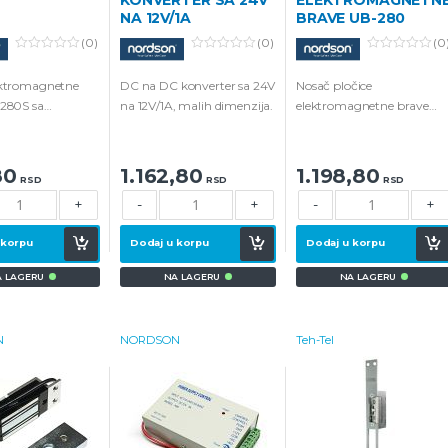
NA 12V/1A
BRAVE UB-280
(0)
(0)
(0
0
0
0
o
o
o
ektromagnetne
DC na DC konverter sa 24V
Nosač pločice
u
u
u
t
t
t
-280S sa
na 12V/1A, malih dimenzija.
elektromagnetne brave
o
o
o
f
f
f
m za montažu i
UB-280 sa kompletom za
5
5
5
.
montažu i šrafovima.
80
1.162,80
1.198,80
RSD
RSD
RSD
+
-
+
-
+
 korpu
Dodaj u korpu
Dodaj u korpu
A LAGERU
NA LAGERU
NA LAGERU
N
NORDSON
Teh-Tel