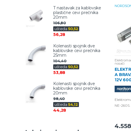
NORDSO
T nastavak za kablovske
plastične cevi prečnika
20mm
106,80
ušteda
50,52
56,28
Kolenasti spojnik dve
kablovske cevi prečnika
25mm
Elektroma
104,40
nosači
ušteda
50,52
ELEKT
53,88
A BRAV
12V 60
Kolenasti spojnik dve
kablovske cevi prečnika
20mm
98,40
Elektrom
ušteda
54,12
NE-260S.
44,28
600Lbs, 
4.55