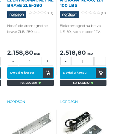
BRAVE ZLB-280
100 LBS
)
(0)
(0)
0
0
o
o
Nosač elektromagnetne
Elektromagnetna brava
u
u
t
t
brave ZLB-280 sa
NE-60, radni napon 12V
o
o
f
f
kompletom za montažu i
100 Lbs.
5
5
šrafovima.
2.158,80
2.518,80
RSD
RSD
-
+
-
+
Dodaj u korpu
Dodaj u korpu
NA LAGERU
NA LAGERU
NORDSON
NORDSON