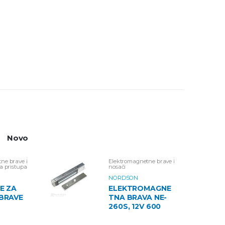
Novo
ne brave i
Elektromagnetne brave i
a pristupa
nosači
 kamere
NORDSON
E ZA
ELEKTROMAGNE
BRAVE
TNA BRAVA NE-
260S, 12V 600
M
LBS