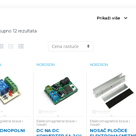
Prikaži više
kupno 12 rezultata
N
NORDSON
NORDSON
gnetne brave i
Elektromagnetne brave i
Elektromagnetne brave i
nosači
nosači
EDNOPOLNI
DC NA DC
NOSAČ PLOČICE
KONVERTER SA 24V
ELEKTROMAGNETN