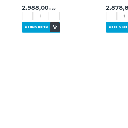
2.988,00
2.878,
RSD
-
+
-
Dodaj u korpu
Dodaj u kor