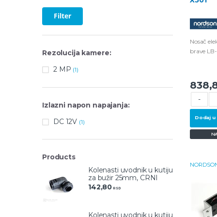
Filter
Nosač el
brave LB
Rezolucija kamere:
kompleto
2 MP
(1)
šrafovima
838,
-
Izlazni napon napajanja:
Dodaj u
DC 12V
(1)
N
Products
NORDSO
Kolenasti uvodnik u kutiju
za bužir 25mm, CRNI
142,80
RSD
Kolenasti uvodnik u kutiju