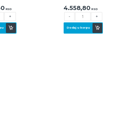
80
4.558,80
RSD
RSD
+
-
+
pu
Dodaj u korpu