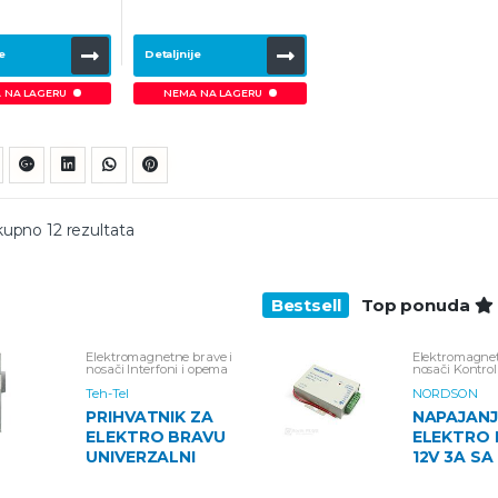
e
Detaljnije
 NA LAGERU
NEMA NA LAGERU
kupno 12 rezultata
Bestsell
Top ponuda
Elektromagnetne brave i
Elektromagnet
nosači
Interfoni i opema
nosači
Kontrol
Video Interfoni i oprema
Napajanja za
Teh-Tel
NORDSON
RFID Čitači
PRIHVATNIK ZA
NAPAJANJ
ELEKTRO BRAVU
ELEKTRO 
UNIVERZALNI
12V 3A SA
TAJMERO