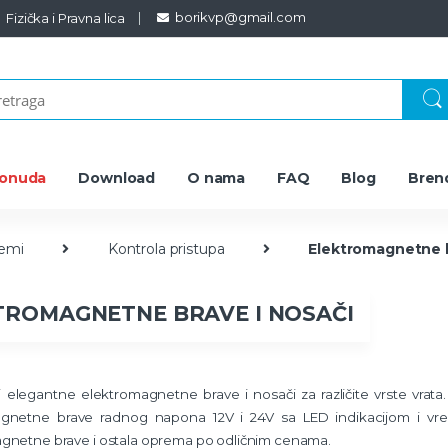
borikvp@gmail.com
Fizička i Pravna lica
ponuda
Download
O nama
FAQ
Blog
Bren
temi
Kontrola pristupa
Elektromagnetne b
TROMAGNETNE BRAVE I NOSAČI
 elegantne elektromagnetne brave i nosači za različite vrste vrata. 
gnetne brave radnog napona 12V i 24V sa LED indikacijom i vre
gnetne brave i ostala oprema po odličnim cenama.