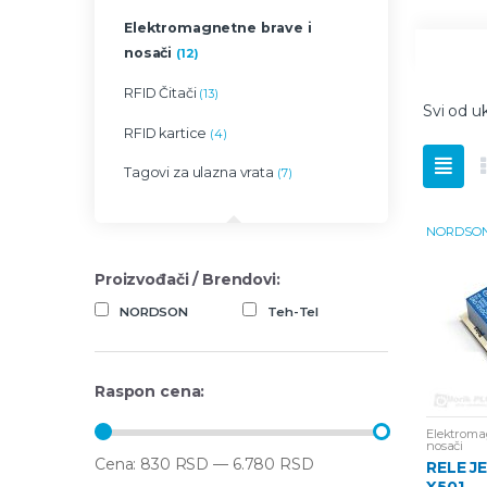
Elektromagnetne brave i
nosači
(12)
RFID Čitači
(13)
Svi od u
RFID kartice
(4)
Tagovi za ulazna vrata
(7)
NORDSO
Proizvođači / Brendovi:
NORDSON
Teh-Tel
Raspon cena:
Elektroma
nosači
Cena:
830 RSD
—
6.780 RSD
RELE J
X501