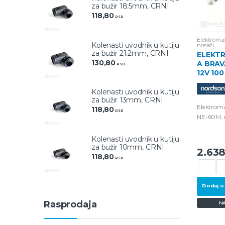
za bužir 18.5mm, CRNI
118,80
RSD
Elektroma
Kolenasti uvodnik u kutiju
nosači
za bužir 21.2mm, CRNI
ELEKT
130,80
A BRAV
RSD
12V 100
Kolenasti uvodnik u kutiju
za bužir 13mm, CRNI
Elektrom
118,80
RSD
NE-60M, 
100 Lbs.
Kolenasti uvodnik u kutiju
za bužir 10mm, CRNI
2.63
118,80
RSD
-
Dodaj u
Rasprodaja
N