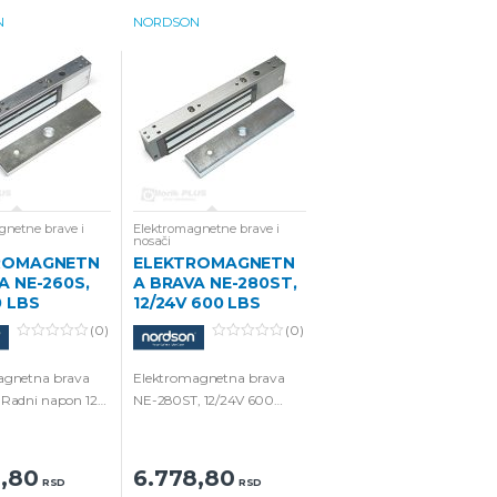
N
NORDSON
gnetne brave i
Elektromagnetne brave i
nosači
ROMAGNETN
ELEKTROMAGNETN
A NE-260S,
A BRAVA NE-280ST,
0 LBS
12/24V 600 LBS
(0)
(0)
0
0
o
o
agnetna brava
Elektromagnetna brava
u
u
t
t
 Radni napon 12V
NE-280ST, 12/24V 600
o
o
f
f
280kg.
Lbs/280 Kg sa podesivim
5
5
tajmerom.
8,80
6.778,80
RSD
RSD