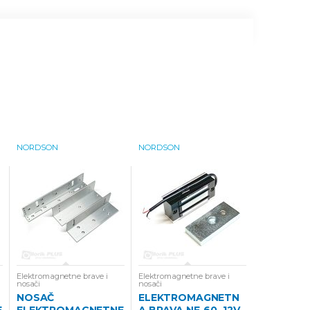
NORDSON
NORDSON
Elektromagnetne brave i
Elektromagnetne brave i
nosači
nosači
NOSAČ
ELEKTROMAGNETN
E
ELEKTROMAGNETNE
A BRAVA NE-60, 12V