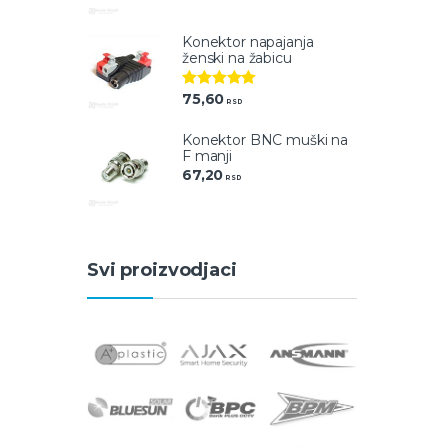
Konektor napajanja
ženski na žabicu
75,60
Ocenjeno
RSD
5.00
od 5
Konektor BNC muški na
F manji
67,20
RSD
Svi proizvodjaci