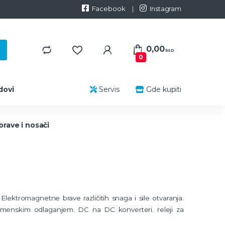
Facebook
Instagram
0,00
RSD
0
dovi
Servis
Gde kupiti
rave i nosači
Elektromagnetne brave različitih snaga i sile otvaranja.
menskim odlaganjem. DC na DC konverteri. releji za