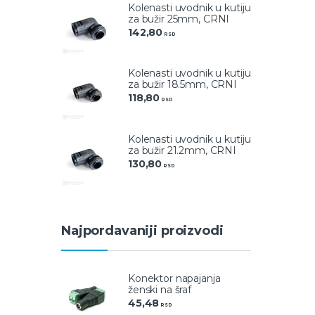
Kolenasti uvodnik u kutiju
za bužir 25mm, CRNI
142,80
RSD
Kolenasti uvodnik u kutiju
za bužir 18.5mm, CRNI
118,80
RSD
Kolenasti uvodnik u kutiju
za bužir 21.2mm, CRNI
130,80
RSD
Najpordavaniji proizvodi
Konektor napajanja
ženski na šraf
45,48
RSD