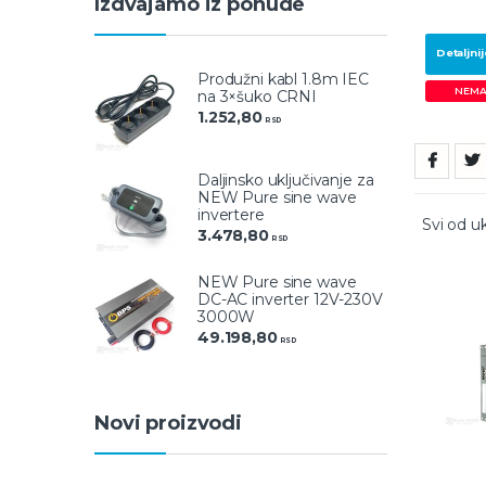
Izdvajamo iz ponude
Detaljnij
Produžni kabl 1.8m IEC
NEMA
na 3×šuko CRNI
1.252,80
RSD
Daljinsko uključivanje za
NEW Pure sine wave
invertere
Svi od u
3.478,80
RSD
NEW Pure sine wave
DC-AC inverter 12V-230V
3000W
49.198,80
RSD
Novi proizvodi