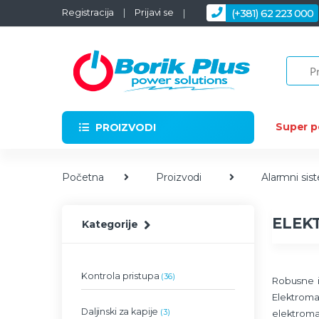
Skip to navigation
Skip to content
Registracija
Prijavi se
(+381) 62 223 000
Super 
PROIZVODI
Početna
Proizvodi
Alarmni sis
ELEK
Kategorije
Kontrola pristupa
(36)
Robusne i
Elektroma
Daljinski za kapije
(3)
elektroma