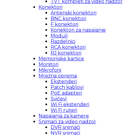
TVT kompleti za video nadzor
Konektori
Antenski konektori
BNC konektori
F konektori
Konektori za napajanje
Moduli
Razdelnici
RCA konektori
RJ konektori
Memorijske kartice
Monitori
Mikrofoni
Mrežna oprema
Ekstenderi
Patch kablovi
PoE adapteri
Svičevi
Wi Fi ekstenderi
Wi Fi ruteri
Napajanja za kamere
Snimači za video nadzor
DVR snimači
NVR snimači