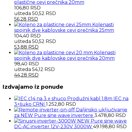
plastične cevi prečnika 20mm
106,80
RSD
ušteda
50,52
RSD
56,28
RSD
Kolenasti
spojnik dve kablovske cevi prečnika 25mm
104,40
RSD
ušteda
50,52
RSD
53,88
RSD
Kolenasti
spojnik dve kablovske cevi prečnika 20mm
98,40
RSD
ušteda
54,12
RSD
44,28
RSD
Izdvajamo iz ponude
Produžni kabl 1.8m IEC na
3×šuko CRNI
1.252,80
RSD
Daljinsko uključivanje
za NEW Pure sine wave invertere
3.478,80
RSD
NEW Pure sine wave
DC-AC inverter 12V-230V 3000W
49.198,80
RSD