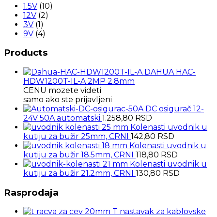
1.5V
(10)
12V
(2)
3V
(1)
9V
(4)
Products
DAHUA HAC-
HDW1200T-IL-A 2MP 2.8mm
CENU mozete videti
samo ako ste prijavljeni
DC osigurač 12-
24V 50A automatski
1.258,80
RSD
Kolenasti uvodnik u
kutiju za bužir 25mm, CRNI
142,80
RSD
Kolenasti uvodnik u
kutiju za bužir 18.5mm, CRNI
118,80
RSD
Kolenasti uvodnik u
kutiju za bužir 21.2mm, CRNI
130,80
RSD
Rasprodaja
T nastavak za kablovske