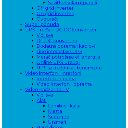
Savitljivi solarni paneli
Off grid inverteri
On grid inverteri
Osigurači
Super ponuda
UPS uređaji i DC-DC konverteri
Vidi sve
DC-DC konverteri
Dodatna oprema i kablovi
Line interactive UPS
Merač potrošnje el. energije
Online UPS uređaji
UPS sa dužom autonomijom
Video interfoni i interfoni
Interfoni i opema
Video Interfoni i oprema
Video nadzor CCTV
Vidi sve
Alati
Lemilice i kalaj
Klesta
Srafcigeri
Unimeri
Hard diskovi