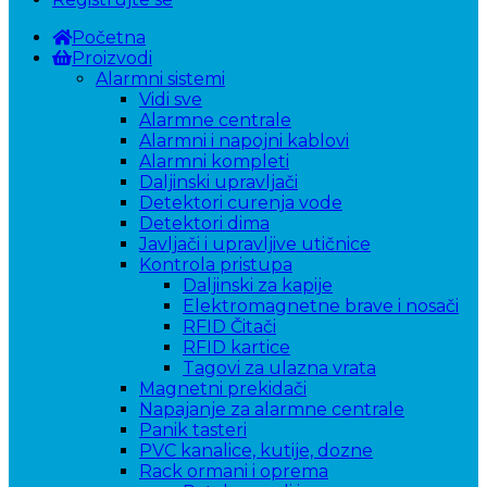
Početna
Proizvodi
Alarmni sistemi
Vidi sve
Alarmne centrale
Alarmni i napojni kablovi
Alarmni kompleti
Daljinski upravljači
Detektori curenja vode
Detektori dima
Javljači i upravljive utičnice
Kontrola pristupa
Daljinski za kapije
Elektromagnetne brave i nosači
RFID Čitači
RFID kartice
Tagovi za ulazna vrata
Magnetni prekidači
Napajanje za alarmne centrale
Panik tasteri
PVC kanalice, kutije, dozne
Rack ormani i oprema