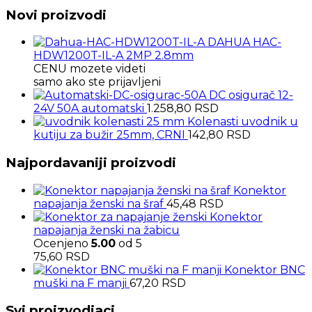
Novi proizvodi
DAHUA HAC-
HDW1200T-IL-A 2MP 2.8mm
CENU mozete videti
samo ako ste prijavljeni
DC osigurač 12-
24V 50A automatski
1.258,80
RSD
Kolenasti uvodnik u
kutiju za bužir 25mm, CRNI
142,80
RSD
Najpordavaniji proizvodi
Konektor
napajanja ženski na šraf
45,48
RSD
Konektor
napajanja ženski na žabicu
Ocenjeno
5.00
od 5
75,60
RSD
Konektor BNC
muški na F manji
67,20
RSD
Svi proizvodjaci