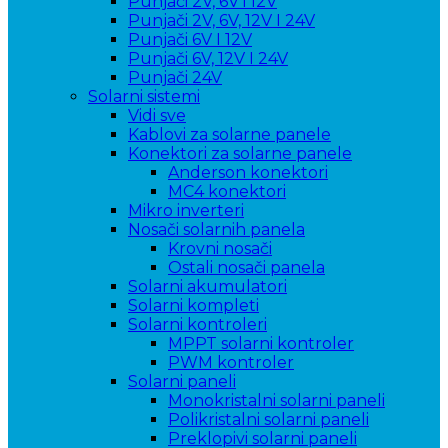
Punjači 2V, 6V i 12V
Punjači 2V, 6V, 12V I 24V
Punjači 6V I 12V
Punjači 6V, 12V I 24V
Punjači 24V
Solarni sistemi
Vidi sve
Kablovi za solarne panele
Konektori za solarne panele
Anderson konektori
MC4 konektori
Mikro inverteri
Nosači solarnih panela
Krovni nosači
Ostali nosači panela
Solarni akumulatori
Solarni kompleti
Solarni kontroleri
MPPT solarni kontroler
PWM kontroler
Solarni paneli
Monokristalni solarni paneli
Polikristalni solarni paneli
Preklopivi solarni paneli