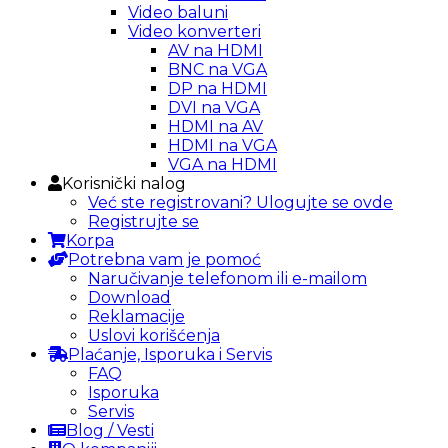
Video baluni
Video konverteri
AV na HDMI
BNC na VGA
DP na HDMI
DVI na VGA
HDMI na AV
HDMI na VGA
VGA na HDMI
Korisnički nalog
Već ste registrovani? Ulogujte se ovde
Registrujte se
Korpa
Potrebna vam je pomoć
Naručivanje telefonom ili e-mailom
Download
Reklamacije
Uslovi korišćenja
Plaćanje, Isporuka i Servis
FAQ
Isporuka
Servis
Blog / Vesti