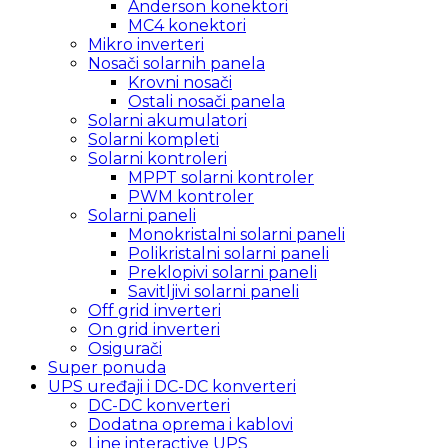
Anderson konektori
MC4 konektori
Mikro inverteri
Nosači solarnih panela
Krovni nosači
Ostali nosači panela
Solarni akumulatori
Solarni kompleti
Solarni kontroleri
MPPT solarni kontroler
PWM kontroler
Solarni paneli
Monokristalni solarni paneli
Polikristalni solarni paneli
Preklopivi solarni paneli
Savitljivi solarni paneli
Off grid inverteri
On grid inverteri
Osigurači
Super ponuda
UPS uređaji i DC-DC konverteri
DC-DC konverteri
Dodatna oprema i kablovi
Line interactive UPS