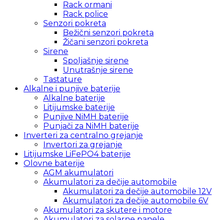
Rack ormani
Rack police
Senzori pokreta
Bežični senzori pokreta
Žičani senzori pokreta
Sirene
Spoljašnje sirene
Unutrašnje sirene
Tastature
Alkalne i punjive baterije
Alkalne baterije
Litijumske baterije
Punjive NiMH baterije
Punjači za NiMH baterije
Inverteri za centralno grejanje
Invertori za grejanje
Litijumske LiFePO4 baterije
Olovne baterije
AGM akumulatori
Akumulatori za dečije automobile
Akumulatori za dečije automobile 12V
Akumulatori za dečije automobile 6V
Akumulatori za skutere i motore
Akumulatori za solarne panele