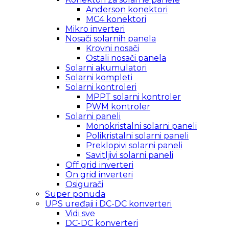
Anderson konektori
MC4 konektori
Mikro inverteri
Nosači solarnih panela
Krovni nosači
Ostali nosači panela
Solarni akumulatori
Solarni kompleti
Solarni kontroleri
MPPT solarni kontroler
PWM kontroler
Solarni paneli
Monokristalni solarni paneli
Polikristalni solarni paneli
Preklopivi solarni paneli
Savitljivi solarni paneli
Off grid inverteri
On grid inverteri
Osigurači
Super ponuda
UPS uređaji i DC-DC konverteri
Vidi sve
DC-DC konverteri