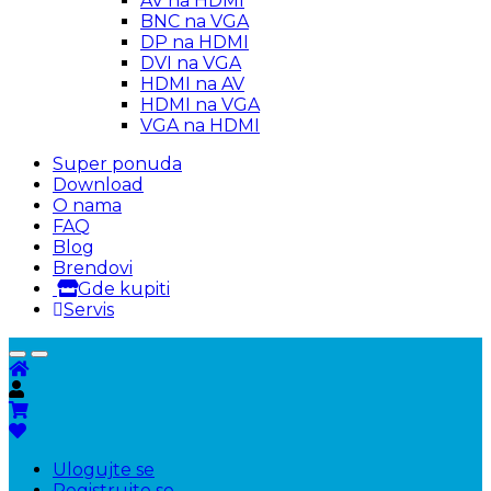
AV na HDMI
BNC na VGA
DP na HDMI
DVI na VGA
HDMI na AV
HDMI na VGA
VGA na HDMI
Super ponuda
Download
O nama
FAQ
Blog
Brendovi
Gde kupiti
Servis
Ulogujte se
Registrujte se