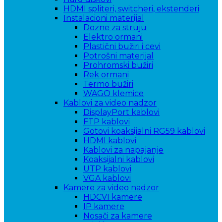
HDMI spliteri, switcheri, ekstenderi
Instalacioni materijal
Dozne za struju
Elektro ormani
Plastični bužiri i cevi
Potrošni materijal
Prohromski bužiri
Rek ormani
Termo bužiri
WAGO klemice
Kablovi za video nadzor
DisplayPort kablovi
FTP kablovi
Gotovi koaksijalni RG59 kablovi
HDMI kablovi
Kablovi za napajanje
Koaksijalni kablovi
UTP kablovi
VGA kablovi
Kamere za video nadzor
HDCVI kamere
IP kamere
Nosači za kamere