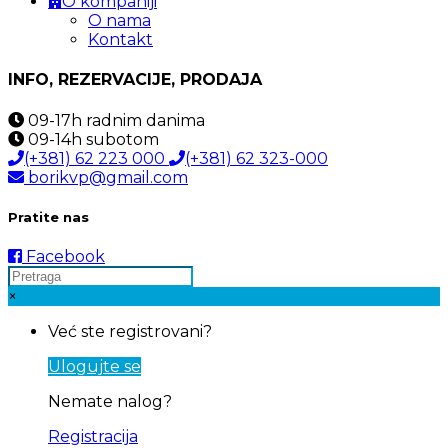
O kompaniji
O nama
Kontakt
INFO, REZERVACIJE, PRODAJA
09-17h
radnim danima
09-14h
subotom
(+381) 62 223 000
(+381) 62 323-000
borikvp@gmail.com
Pratite nas
Facebook
×
Već ste registrovani?
Ulogujte se
Nemate nalog?
Registracija