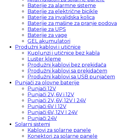
Baterije za alarmne sisteme
Baterije za električne bicikle
Baterije za invalidska kolica
Baterije za mašine za pranje podova
Baterije za UPS
Baterije za vage
GEL akumulatori
Produžni kablovi i utičnice
Kuplunzi i utičnice bez kabla
Luster kleme
Produžni kablovi bez prekidača
Produžni kablovi sa prekidačem
Produžni kablovi sa USB punjačem
Punjači za olovne baterije
Punjači 12V
Punjači 2V, 6V i 12V
Punjači 2V, 6V, 12V I 24V
Punjači 6V I 12V
Punjači 6V, 12V I 24V
Punjači 24V
Solarni sistemi
Kablovi za solarne panele
Konektori za solarne panele