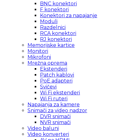
BNC konektori
F konektori
Konektori za napajanje
Moduli
Razdelnici
RCA konektori
RJ konektori
Memorijske kartice
Monitori
Mikrofoni
Mrežna oprema
Ekstenderi
Patch kablovi
PoE adapteri
Svičevi
Wi Fi ekstenderi
Wi Fi ruteri
Napajanja za kamere
Snimači za video nadzor
DVR snimači
NVR snimači
Video baluni
Video konverteri