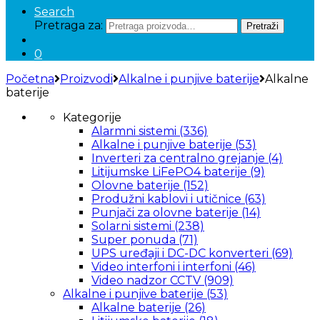
Search
Pretraga za:
Pretraži
0
Početna
Proizvodi
Alkalne i punjive baterije
Alkalne
baterije
Kategorije
Alarmni sistemi
(336)
Alkalne i punjive baterije
(53)
Inverteri za centralno grejanje
(4)
Litijumske LiFePO4 baterije
(9)
Olovne baterije
(152)
Produžni kablovi i utičnice
(63)
Punjači za olovne baterije
(14)
Solarni sistemi
(238)
Super ponuda
(71)
UPS uređaji i DC-DC konverteri
(69)
Video interfoni i interfoni
(46)
Video nadzor CCTV
(909)
Alkalne i punjive baterije
(53)
Alkalne baterije
(26)