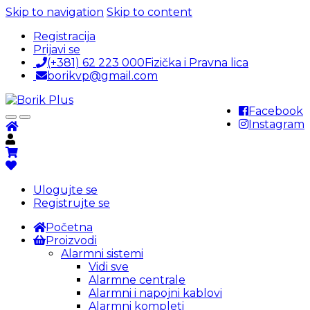
Skip to navigation
Skip to content
Registracija
Prijavi se
(+381) 62 223 000
Fizička i Pravna lica
borikvp@gmail.com
Facebook
Instagram
Ulogujte se
Registrujte se
Početna
Proizvodi
Alarmni sistemi
Vidi sve
Alarmne centrale
Alarmni i napojni kablovi
Alarmni kompleti