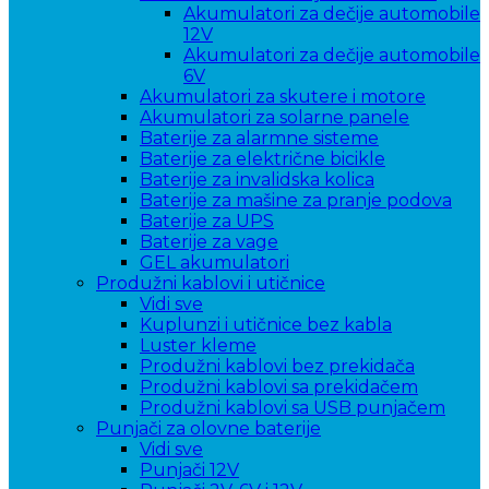
Akumulatori za dečije automobile
12V
Akumulatori za dečije automobile
6V
Akumulatori za skutere i motore
Akumulatori za solarne panele
Baterije za alarmne sisteme
Baterije za električne bicikle
Baterije za invalidska kolica
Baterije za mašine za pranje podova
Baterije za UPS
Baterije za vage
GEL akumulatori
Produžni kablovi i utičnice
Vidi sve
Kuplunzi i utičnice bez kabla
Luster kleme
Produžni kablovi bez prekidača
Produžni kablovi sa prekidačem
Produžni kablovi sa USB punjačem
Punjači za olovne baterije
Vidi sve
Punjači 12V