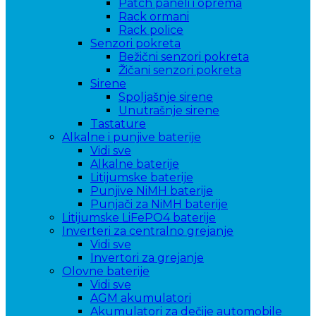
Patch paneli i oprema
Rack ormani
Rack police
Senzori pokreta
Bežični senzori pokreta
Žičani senzori pokreta
Sirene
Spoljašnje sirene
Unutrašnje sirene
Tastature
Alkalne i punjive baterije
Vidi sve
Alkalne baterije
Litijumske baterije
Punjive NiMH baterije
Punjači za NiMH baterije
Litijumske LiFePO4 baterije
Inverteri za centralno grejanje
Vidi sve
Invertori za grejanje
Olovne baterije
Vidi sve
AGM akumulatori
Akumulatori za dečije automobile