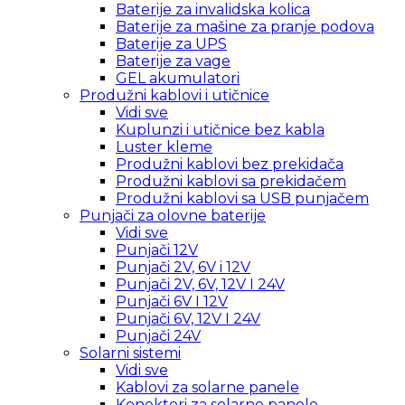
Baterije za invalidska kolica
Baterije za mašine za pranje podova
Baterije za UPS
Baterije za vage
GEL akumulatori
Produžni kablovi i utičnice
Vidi sve
Kuplunzi i utičnice bez kabla
Luster kleme
Produžni kablovi bez prekidača
Produžni kablovi sa prekidačem
Produžni kablovi sa USB punjačem
Punjači za olovne baterije
Vidi sve
Punjači 12V
Punjači 2V, 6V i 12V
Punjači 2V, 6V, 12V I 24V
Punjači 6V I 12V
Punjači 6V, 12V I 24V
Punjači 24V
Solarni sistemi
Vidi sve
Kablovi za solarne panele
Konektori za solarne panele