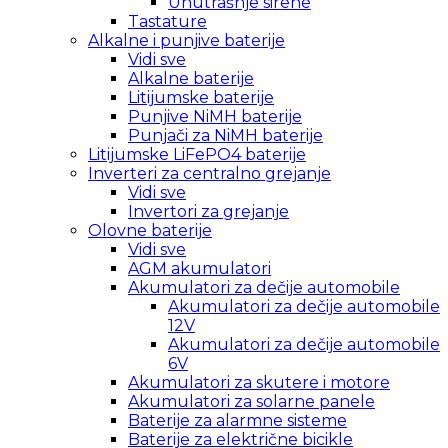
Unutrašnje sirene
Tastature
Alkalne i punjive baterije
Vidi sve
Alkalne baterije
Litijumske baterije
Punjive NiMH baterije
Punjači za NiMH baterije
Litijumske LiFePO4 baterije
Inverteri za centralno grejanje
Vidi sve
Invertori za grejanje
Olovne baterije
Vidi sve
AGM akumulatori
Akumulatori za dečije automobile
Akumulatori za dečije automobile
12V
Akumulatori za dečije automobile
6V
Akumulatori za skutere i motore
Akumulatori za solarne panele
Baterije za alarmne sisteme
Baterije za električne bicikle