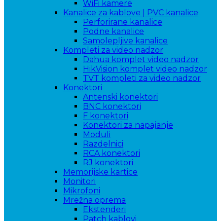
WiFi kamere
Kanalice za kablove | PVC kanalice
Perforirane kanalice
Podne kanalice
Samolepljive kanalice
Kompleti za video nadzor
Dahua komplet video nadzor
HikVision komplet video nadzor
TVT kompleti za video nadzor
Konektori
Antenski konektori
BNC konektori
F konektori
Konektori za napajanje
Moduli
Razdelnici
RCA konektori
RJ konektori
Memorijske kartice
Monitori
Mikrofoni
Mrežna oprema
Ekstenderi
Patch kablovi