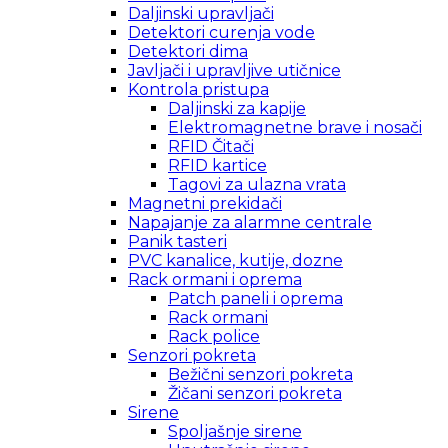
Daljinski upravljači
Detektori curenja vode
Detektori dima
Javljači i upravljive utičnice
Kontrola pristupa
Daljinski za kapije
Elektromagnetne brave i nosači
RFID Čitači
RFID kartice
Tagovi za ulazna vrata
Magnetni prekidači
Napajanje za alarmne centrale
Panik tasteri
PVC kanalice, kutije, dozne
Rack ormani i oprema
Patch paneli i oprema
Rack ormani
Rack police
Senzori pokreta
Bežični senzori pokreta
Žičani senzori pokreta
Sirene
Spoljašnje sirene