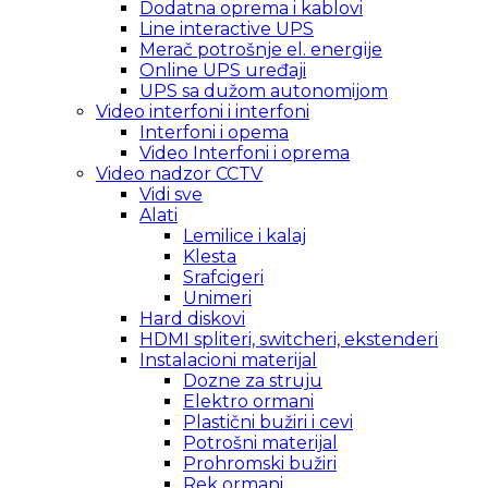
Dodatna oprema i kablovi
Line interactive UPS
Merač potrošnje el. energije
Online UPS uređaji
UPS sa dužom autonomijom
Video interfoni i interfoni
Interfoni i opema
Video Interfoni i oprema
Video nadzor CCTV
Vidi sve
Alati
Lemilice i kalaj
Klesta
Srafcigeri
Unimeri
Hard diskovi
HDMI spliteri, switcheri, ekstenderi
Instalacioni materijal
Dozne za struju
Elektro ormani
Plastični bužiri i cevi
Potrošni materijal
Prohromski bužiri
Rek ormani