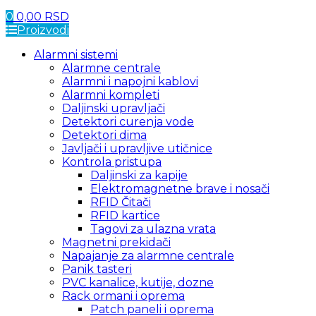
0
0,00
RSD
Proizvodi
Alarmni sistemi
Alarmne centrale
Alarmni i napojni kablovi
Alarmni kompleti
Daljinski upravljači
Detektori curenja vode
Detektori dima
Javljači i upravljive utičnice
Kontrola pristupa
Daljinski za kapije
Elektromagnetne brave i nosači
RFID Čitači
RFID kartice
Tagovi za ulazna vrata
Magnetni prekidači
Napajanje za alarmne centrale
Panik tasteri
PVC kanalice, kutije, dozne
Rack ormani i oprema
Patch paneli i oprema