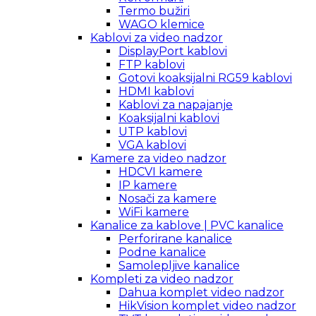
Termo bužiri
WAGO klemice
Kablovi za video nadzor
DisplayPort kablovi
FTP kablovi
Gotovi koaksijalni RG59 kablovi
HDMI kablovi
Kablovi za napajanje
Koaksijalni kablovi
UTP kablovi
VGA kablovi
Kamere za video nadzor
HDCVI kamere
IP kamere
Nosači za kamere
WiFi kamere
Kanalice za kablove | PVC kanalice
Perforirane kanalice
Podne kanalice
Samolepljive kanalice
Kompleti za video nadzor
Dahua komplet video nadzor
HikVision komplet video nadzor