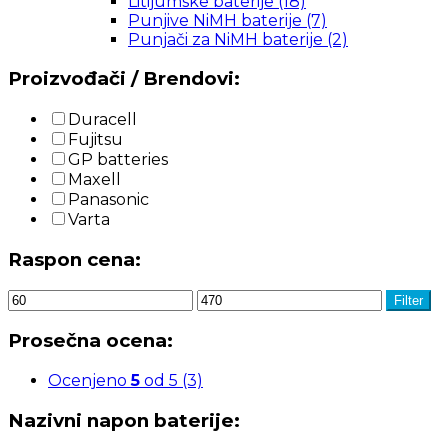
Litijumske baterije
(18)
Punjive NiMH baterije
(7)
Punjači za NiMH baterije
(2)
Proizvođači / Brendovi:
Duracell
Fujitsu
GP batteries
Maxell
Panasonic
Varta
Raspon cena:
Filter
Prosečna ocena:
Ocenjeno
5
od 5
(3)
Nazivni napon baterije: