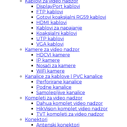
Kablovi za video nadzor
DisplayPort kablovi
FTP kablovi
Gotovi koaksijalni RG59 kablovi
HDMI kablovi
Kablovi za napajanje
Koaksijalni kablovi
UTP kablovi
VGA kablovi
Kamere za video nadzor
HDCVI kamere
IP kamere
Nosači za kamere
WiFi kamere
Kanalice za kablove | PVC kanalice
Perforirane kanalice
Podne kanalice
Samolepljive kanalice
Kompleti za video nadzor
Dahua komplet video nadzor
HikVision komplet video nadzor
TVT kompleti za video nadzor
Konektori
Antenski konektori