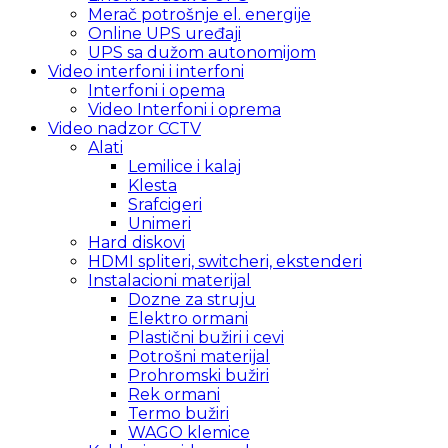
Merač potrošnje el. energije
Online UPS uređaji
UPS sa dužom autonomijom
Video interfoni i interfoni
Interfoni i opema
Video Interfoni i oprema
Video nadzor CCTV
Alati
Lemilice i kalaj
Klesta
Srafcigeri
Unimeri
Hard diskovi
HDMI spliteri, switcheri, ekstenderi
Instalacioni materijal
Dozne za struju
Elektro ormani
Plastični bužiri i cevi
Potrošni materijal
Prohromski bužiri
Rek ormani
Termo bužiri
WAGO klemice