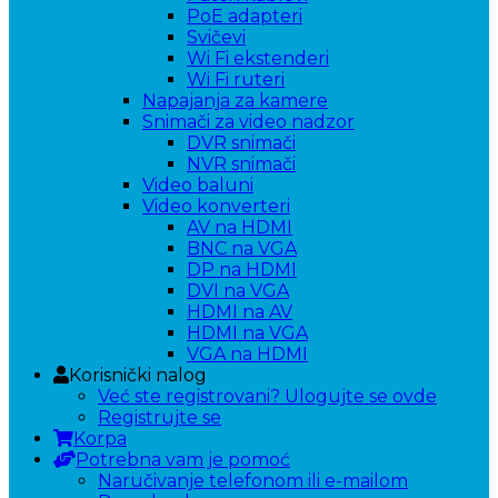
PoE adapteri
Svičevi
Wi Fi ekstenderi
Wi Fi ruteri
Napajanja za kamere
Snimači za video nadzor
DVR snimači
NVR snimači
Video baluni
Video konverteri
AV na HDMI
BNC na VGA
DP na HDMI
DVI na VGA
HDMI na AV
HDMI na VGA
VGA na HDMI
Korisnički nalog
Već ste registrovani? Ulogujte se ovde
Registrujte se
Korpa
Potrebna vam je pomoć
Naručivanje telefonom ili e-mailom