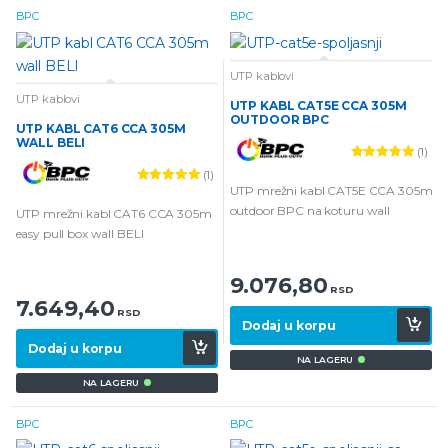
BPC
BPC
UTP kablovi
UTP kablovi
UTP KABL CAT5E CCA 305M
OUTDOOR BPC
UTP KABL CAT6 CCA 305M
WALL BELI
(1)
Ocenjeno
(1)
5.00
od 5
UTP mrežni kabl CAT5E CCA 305m
Ocenjeno
5.00
od 5
outdoor BPC na koturu wall
UTP mrežni kabl CAT6 CCA 305m
easy pull box wall BELI
9.076,80
RSD
7.649,40
RSD
Dodaj u korpu
Dodaj u korpu
NA LAGERU
NA LAGERU
BPC
BPC