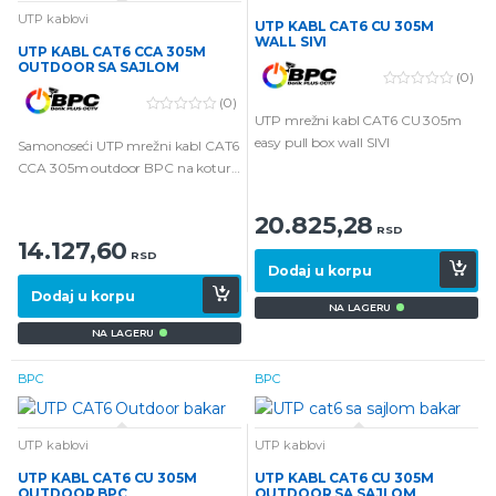
UTP kablovi
UTP KABL CAT6 CU 305M
WALL SIVI
UTP KABL CAT6 CCA 305M
OUTDOOR SA SAJLOM
(0)
0
(0)
o
UTP mrežni kabl CAT6 CU 305m
0
u
o
t
easy pull box wall SIVI
Samonoseći UTP mrežni kabl CAT6
u
o
t
f
CCA 305m outdoor BPC na koturu
o
5
wall
f
5
20.825,28
RSD
14.127,60
RSD
Dodaj u korpu
Dodaj u korpu
NA LAGERU
NA LAGERU
BPC
BPC
UTP kablovi
UTP kablovi
UTP KABL CAT6 CU 305M
UTP KABL CAT6 CU 305M
OUTDOOR BPC
OUTDOOR SA SAJLOM