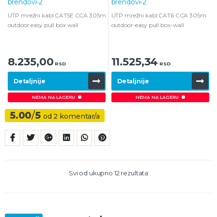
0
0
o
o
UTP mrežni kabl CAT5E CCA 305m
UTP mrežni kabl CAT6 CCA 305m
u
u
t
t
outdoor easy pull box wall
outdoor-easy pull box-wall
o
o
f
f
5
5
8.235,00
11.525,34
RSD
RSD
Detaljnije
Detaljnije
NEMA NA LAGERU
NEMA NA LAGERU
5.00
/
5
od
2
komentar/a
Svi od ukupno 12 rezultata