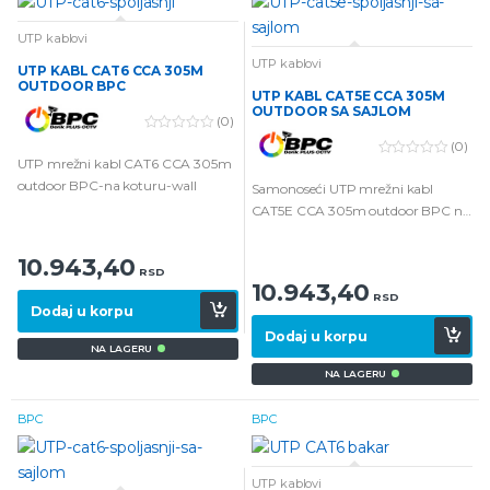
UTP kablovi
UTP kablovi
UTP KABL CAT6 CCA 305M
OUTDOOR BPC
UTP KABL CAT5E CCA 305M
OUTDOOR SA SAJLOM
(0)
0
(0)
o
UTP mrežni kabl CAT6 CCA 305m
0
u
o
t
outdoor BPC-na koturu-wall
Samonoseći UTP mrežni kabl
u
o
t
f
CAT5E CCA 305m outdoor BPC na
o
5
koturu wall
f
5
10.943,40
RSD
10.943,40
RSD
Dodaj u korpu
Dodaj u korpu
NA LAGERU
NA LAGERU
BPC
BPC
UTP kablovi