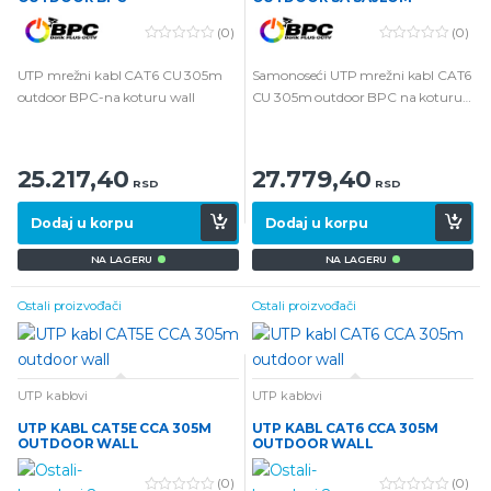
(0)
(0)
0
0
o
o
UTP mrežni kabl CAT6 CU 305m
Samonoseći UTP mrežni kabl CAT6
u
u
t
t
outdoor BPC-na koturu wall
CU 305m outdoor BPC na koturu
o
o
wall
f
f
5
5
25.217,40
27.779,40
RSD
RSD
Dodaj u korpu
Dodaj u korpu
NA LAGERU
NA LAGERU
Ostali proizvođači
Ostali proizvođači
UTP kablovi
UTP kablovi
UTP KABL CAT5E CCA 305M
UTP KABL CAT6 CCA 305M
OUTDOOR WALL
OUTDOOR WALL
(0)
(0)