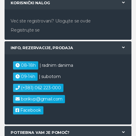
KORISNIČKI NALOG
Već ste registrovani?
Ulogujte se ovde
Registrujte se
INFO, REZERVACIJE, PRODAJA
08-18h
| radnim danima
09-14h
| subotom
(+381) 062 223-000
borikvp@gmail.com
Facebook
POTREBNA VAM JE POMOĆ?