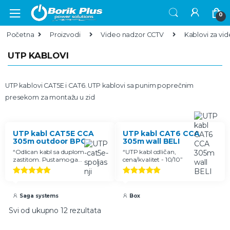
Skip to navigation
Skip to content
0
Početna
Proizvodi
Video nadzor CCTV
Kablovi za vi
UTP KABLOVI
UTP kablovi CAT5E i CAT6. UTP kablovi sa punim poprečnim
presekom za montažu u zid
UTP kabl CAT5E CCA
UTP kabl CAT6 CCA
305m outdoor BPC
305m wall BELI
“
Odlican kabl sa duplom
“
UTP kabl odličan,
zastitom. Pustamo ga
cena/kvalitet - 10/10
”
kako spolja tako i unutra.
Vrlo malo je kruci od
Ocenjeno
Ocenjeno
obicnog UTP kabla.
”
5.00
od 5
5.00
od 5
Saga systems
Box
Svi od ukupno 12 rezultata