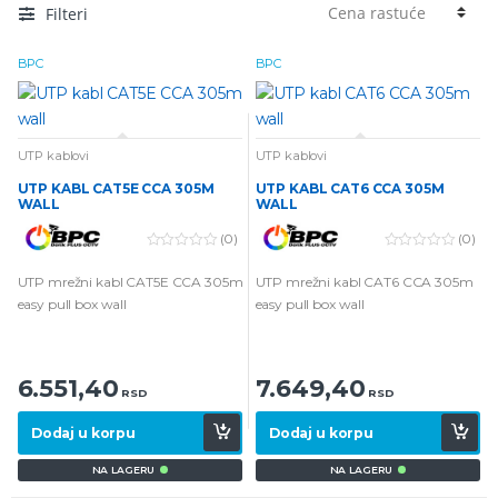
Filteri
BPC
BPC
UTP kablovi
UTP kablovi
UTP KABL CAT5E CCA 305M
UTP KABL CAT6 CCA 305M
WALL
WALL
(0)
(0)
0
0
o
o
UTP mrežni kabl CAT5E CCA 305m
UTP mrežni kabl CAT6 CCA 305m
u
u
t
t
easy pull box wall
easy pull box wall
o
o
f
f
5
5
6.551,40
7.649,40
RSD
RSD
Dodaj u korpu
Dodaj u korpu
NA LAGERU
NA LAGERU