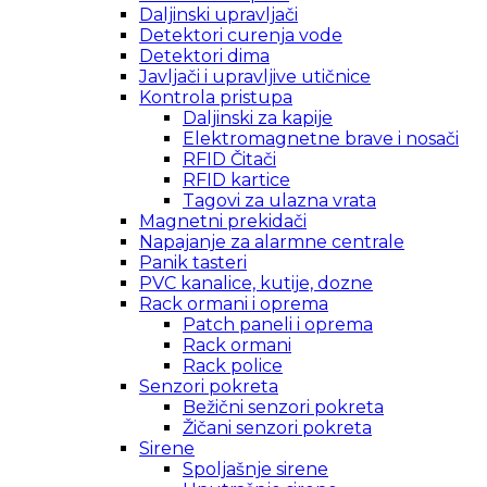
Daljinski upravljači
Detektori curenja vode
Detektori dima
Javljači i upravljive utičnice
Kontrola pristupa
Daljinski za kapije
Elektromagnetne brave i nosači
RFID Čitači
RFID kartice
Tagovi za ulazna vrata
Magnetni prekidači
Napajanje za alarmne centrale
Panik tasteri
PVC kanalice, kutije, dozne
Rack ormani i oprema
Patch paneli i oprema
Rack ormani
Rack police
Senzori pokreta
Bežični senzori pokreta
Žičani senzori pokreta
Sirene
Spoljašnje sirene