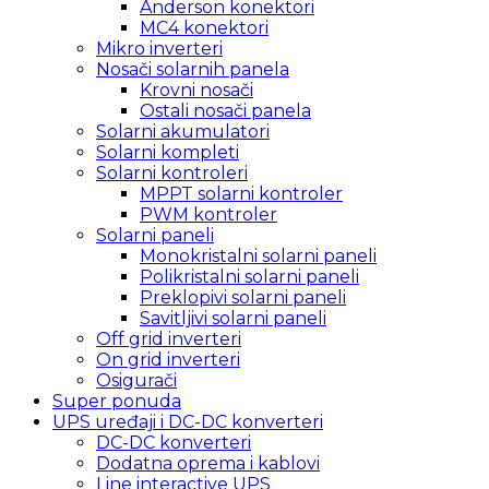
Anderson konektori
MC4 konektori
Mikro inverteri
Nosači solarnih panela
Krovni nosači
Ostali nosači panela
Solarni akumulatori
Solarni kompleti
Solarni kontroleri
MPPT solarni kontroler
PWM kontroler
Solarni paneli
Monokristalni solarni paneli
Polikristalni solarni paneli
Preklopivi solarni paneli
Savitljivi solarni paneli
Off grid inverteri
On grid inverteri
Osigurači
Super ponuda
UPS uređaji i DC-DC konverteri
DC-DC konverteri
Dodatna oprema i kablovi
Line interactive UPS