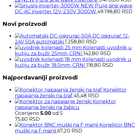
NEW Pure sine wave
DC-AC inverter 12V-230V 3000W
49.198,80
RSD
Novi proizvodi
DC osigurač 12-
24V 50A automatski
1.258,80
RSD
Kolenasti uvodnik u
kutiju za bužir 25mm, CRNI
142,80
RSD
Kolenasti uvodnik u
kutiju za bužir 18.5mm, CRNI
118,80
RSD
Najpordavaniji proizvodi
Konektor
napajanja ženski na šraf
45,48
RSD
Konektor
napajanja ženski na žabicu
Ocenjeno
5.00
od 5
75,60
RSD
Konektor BNC
muški na F manji
67,20
RSD