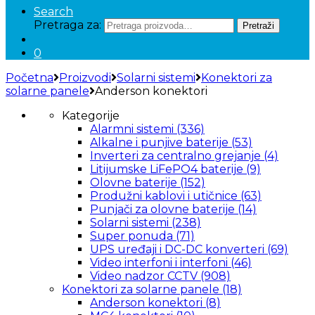
Search
Pretraga za:
Pretraži
0
Početna
Proizvodi
Solarni sistemi
Konektori za
solarne panele
Anderson konektori
Kategorije
Alarmni sistemi
(336)
Alkalne i punjive baterije
(53)
Inverteri za centralno grejanje
(4)
Litijumske LiFePO4 baterije
(9)
Olovne baterije
(152)
Produžni kablovi i utičnice
(63)
Punjači za olovne baterije
(14)
Solarni sistemi
(238)
Super ponuda
(71)
UPS uređaji i DC-DC konverteri
(69)
Video interfoni i interfoni
(46)
Video nadzor CCTV
(908)
Konektori za solarne panele
(18)
Anderson konektori
(8)