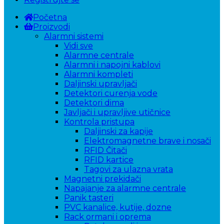
Početna
Proizvodi
Alarmni sistemi
Vidi sve
Alarmne centrale
Alarmni i napojni kablovi
Alarmni kompleti
Daljinski upravljači
Detektori curenja vode
Detektori dima
Javljači i upravljive utičnice
Kontrola pristupa
Daljinski za kapije
Elektromagnetne brave i nosači
RFID Čitači
RFID kartice
Tagovi za ulazna vrata
Magnetni prekidači
Napajanje za alarmne centrale
Panik tasteri
PVC kanalice, kutije, dozne
Rack ormani i oprema