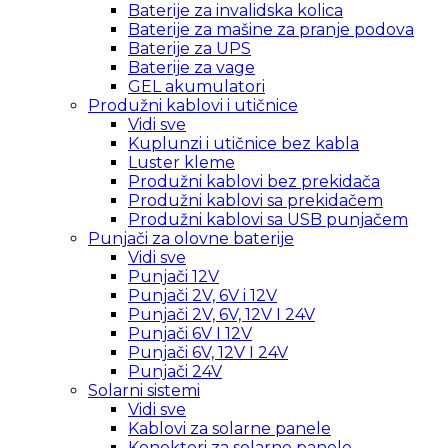
Baterije za invalidska kolica
Baterije za mašine za pranje podova
Baterije za UPS
Baterije za vage
GEL akumulatori
Produžni kablovi i utičnice
Vidi sve
Kuplunzi i utičnice bez kabla
Luster kleme
Produžni kablovi bez prekidača
Produžni kablovi sa prekidačem
Produžni kablovi sa USB punjačem
Punjači za olovne baterije
Vidi sve
Punjači 12V
Punjači 2V, 6V i 12V
Punjači 2V, 6V, 12V I 24V
Punjači 6V I 12V
Punjači 6V, 12V I 24V
Punjači 24V
Solarni sistemi
Vidi sve
Kablovi za solarne panele
Konektori za solarne panele