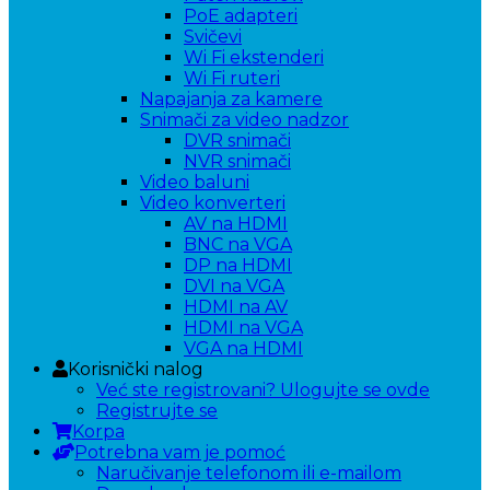
PoE adapteri
Svičevi
Wi Fi ekstenderi
Wi Fi ruteri
Napajanja za kamere
Snimači za video nadzor
DVR snimači
NVR snimači
Video baluni
Video konverteri
AV na HDMI
BNC na VGA
DP na HDMI
DVI na VGA
HDMI na AV
HDMI na VGA
VGA na HDMI
Korisnički nalog
Već ste registrovani? Ulogujte se ovde
Registrujte se
Korpa
Potrebna vam je pomoć
Naručivanje telefonom ili e-mailom