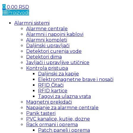
0
0,00
RSD
Proizvodi
Alarmni sistemi
Alarmne centrale
Alarmni i napojni kablovi
Alarmni kompleti
Daljinski upravljači
Detektori curenja vode
Detektori dima
Javljači i upravljive utičnice
Kontrola pristupa
Daljinski za kapije
Elektromagnetne brave i nosači
RFID Čitači
RFID kartice
Tagovi za ulazna vrata
Magnetni prekidači
Napajanje za alarmne centrale
Panik tasteri
PVC kanalice, kutije, dozne
Rack ormani i oprema
Patch paneli i oprema