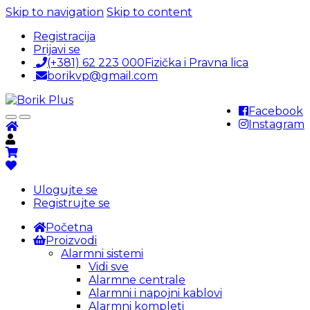
Skip to navigation
Skip to content
Registracija
Prijavi se
(+381) 62 223 000
Fizička i Pravna lica
borikvp@gmail.com
Facebook
Instagram
Ulogujte se
Registrujte se
Početna
Proizvodi
Alarmni sistemi
Vidi sve
Alarmne centrale
Alarmni i napojni kablovi
Alarmni kompleti