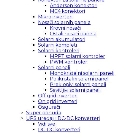
Anderson konektori
MC4 konektori
Mikro inverteri
Nosači solarnih panela
Krovni nosači
Ostali nosači panela
Solarni akumulatori
Solarni kompleti
Solarni kontroleri
MPPT solarni kontroler
PWM kontroler
Solarni paneli
Monokristalni solarni paneli
Polikristalni solarni paneli
Preklopivi solarni paneli
Savitljivi solarni paneli
Off grid inverteri
On grid inverteri
Osigurači
Super ponuda
UPS uređaji i DC-DC konverteri
Vidi sve
DC-DC konverteri