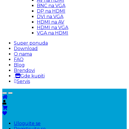
AV na HDMI
BNC na VGA
DP na HDMI
DVI na VGA
HDMI na AV
HDMI na VGA
VGA na HDMI
Super ponuda
Download
O nama
FAQ
Blog
Brendovi
Gde kupiti
Servis
Ulogujte se
Registrujte se