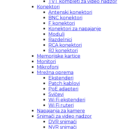
TVT kompleti za video nadzor
Konektori
Antenski konektori
BNC konektori
F konektori
Konektori za napajanje
Moduli
Razdelnici
RCA konektori
RJ konektori
Memorijske kartice
Monitori
Mikrofoni
Mrežna oprema
Ekstenderi
Patch kablovi
PoE adapteri
Svičevi
Wi Fi ekstenderi
Wi Fi ruteri
Napajanja za kamere
Snimači za video nadzor
DVR snimači
NVR snimači