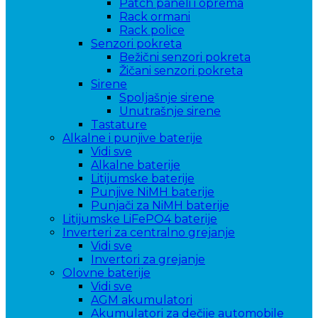
Patch paneli i oprema
Rack ormani
Rack police
Senzori pokreta
Bežični senzori pokreta
Žičani senzori pokreta
Sirene
Spoljašnje sirene
Unutrašnje sirene
Tastature
Alkalne i punjive baterije
Vidi sve
Alkalne baterije
Litijumske baterije
Punjive NiMH baterije
Punjači za NiMH baterije
Litijumske LiFePO4 baterije
Inverteri za centralno grejanje
Vidi sve
Invertori za grejanje
Olovne baterije
Vidi sve
AGM akumulatori
Akumulatori za dečije automobile