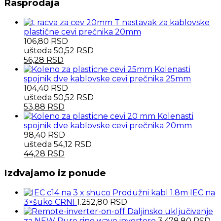
Rasprodaja
T nastavak za kablovske
plastične cevi prečnika 20mm
106,80
RSD
ušteda
50,52
RSD
56,28
RSD
Kolenasti
spojnik dve kablovske cevi prečnika 25mm
104,40
RSD
ušteda
50,52
RSD
53,88
RSD
Kolenasti
spojnik dve kablovske cevi prečnika 20mm
98,40
RSD
ušteda
54,12
RSD
44,28
RSD
Izdvajamo iz ponude
Produžni kabl 1.8m IEC na
3×šuko CRNI
1.252,80
RSD
Daljinsko uključivanje
za NEW Pure sine wave invertere
3.478,80
RSD