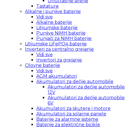
Unutrašnje sirene
Tastature
Alkalne i punjive baterije
Vidi sve
Alkalne baterije
Litijumske baterije
Punjive NiMH baterije
Punjači za NiMH baterije
Litijumske LiFePO4 baterije
Inverteri za centralno grejanje
Vidi sve
Invertori za grejanje
Olovne baterije
Vidi sve
AGM akumulatori
Akumulatori za dečije automobile
Akumulatori za dečije automobile
12V
Akumulatori za dečije automobile
6V
Akumulatori za skutere i motore
Akumulatori za solarne panele
Baterije za alarmne sisteme
Baterije za električne bicikle