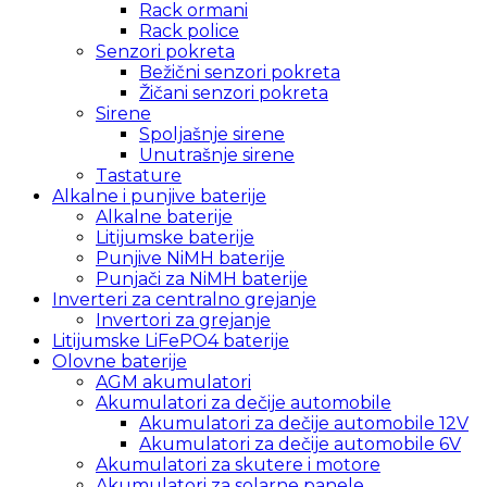
Rack ormani
Rack police
Senzori pokreta
Bežični senzori pokreta
Žičani senzori pokreta
Sirene
Spoljašnje sirene
Unutrašnje sirene
Tastature
Alkalne i punjive baterije
Alkalne baterije
Litijumske baterije
Punjive NiMH baterije
Punjači za NiMH baterije
Inverteri za centralno grejanje
Invertori za grejanje
Litijumske LiFePO4 baterije
Olovne baterije
AGM akumulatori
Akumulatori za dečije automobile
Akumulatori za dečije automobile 12V
Akumulatori za dečije automobile 6V
Akumulatori za skutere i motore
Akumulatori za solarne panele