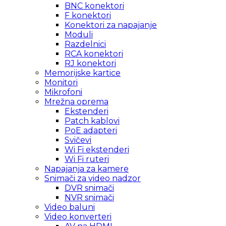
BNC konektori
F konektori
Konektori za napajanje
Moduli
Razdelnici
RCA konektori
RJ konektori
Memorijske kartice
Monitori
Mikrofoni
Mrežna oprema
Ekstenderi
Patch kablovi
PoE adapteri
Svičevi
Wi Fi ekstenderi
Wi Fi ruteri
Napajanja za kamere
Snimači za video nadzor
DVR snimači
NVR snimači
Video baluni
Video konverteri