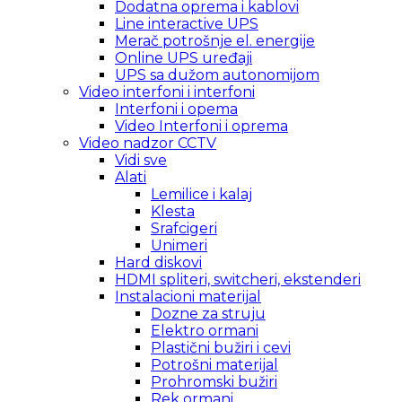
Dodatna oprema i kablovi
Line interactive UPS
Merač potrošnje el. energije
Online UPS uređaji
UPS sa dužom autonomijom
Video interfoni i interfoni
Interfoni i opema
Video Interfoni i oprema
Video nadzor CCTV
Vidi sve
Alati
Lemilice i kalaj
Klesta
Srafcigeri
Unimeri
Hard diskovi
HDMI spliteri, switcheri, ekstenderi
Instalacioni materijal
Dozne za struju
Elektro ormani
Plastični bužiri i cevi
Potrošni materijal
Prohromski bužiri
Rek ormani