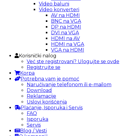
Video baluni
Video konverteri
AV na HDMI
BNC na VGA
DP na HDMI
DVI na VGA
HDMI na AV
HDMI na VGA
VGA na HDMI
Korisnički nalog
Već ste registrovani? Ulogujte se ovde
Registrujte se
Korpa
Potrebna vam je pomoć
Naručivanje telefonom ili e-mailom
Download
Reklamacije
Uslovi korišćenja
Plaćanje, Isporuka i Servis
FAQ
Isporuka
Servis
Blog / Vesti