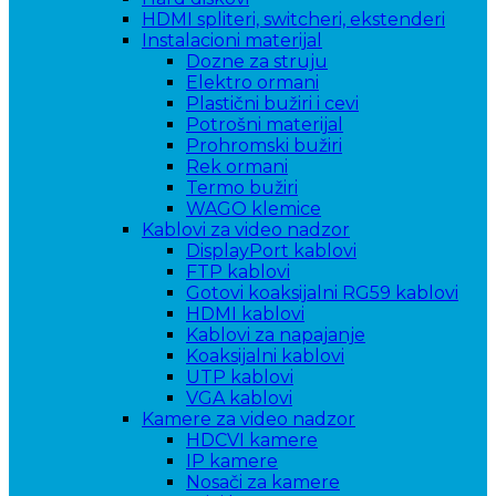
HDMI spliteri, switcheri, ekstenderi
Instalacioni materijal
Dozne za struju
Elektro ormani
Plastični bužiri i cevi
Potrošni materijal
Prohromski bužiri
Rek ormani
Termo bužiri
WAGO klemice
Kablovi za video nadzor
DisplayPort kablovi
FTP kablovi
Gotovi koaksijalni RG59 kablovi
HDMI kablovi
Kablovi za napajanje
Koaksijalni kablovi
UTP kablovi
VGA kablovi
Kamere za video nadzor
HDCVI kamere
IP kamere
Nosači za kamere