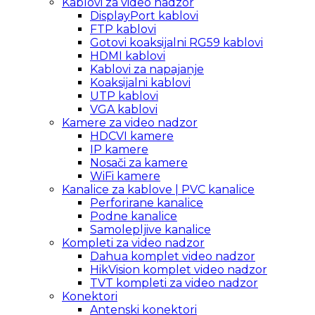
Kablovi za video nadzor
DisplayPort kablovi
FTP kablovi
Gotovi koaksijalni RG59 kablovi
HDMI kablovi
Kablovi za napajanje
Koaksijalni kablovi
UTP kablovi
VGA kablovi
Kamere za video nadzor
HDCVI kamere
IP kamere
Nosači za kamere
WiFi kamere
Kanalice za kablove | PVC kanalice
Perforirane kanalice
Podne kanalice
Samolepljive kanalice
Kompleti za video nadzor
Dahua komplet video nadzor
HikVision komplet video nadzor
TVT kompleti za video nadzor
Konektori
Antenski konektori