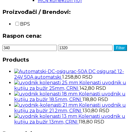
MC4 konektori
(10)
Proizvođači / Brendovi:
BPS
Raspon cena:
Filter
Products
DC osigurač 12-
24V 50A automatski
1.258,80
RSD
Kolenasti uvodnik u
kutiju za bužir 25mm, CRNI
142,80
RSD
Kolenasti uvodnik u
kutiju za bužir 18.5mm, CRNI
118,80
RSD
Kolenasti uvodnik u
kutiju za bužir 21.2mm, CRNI
130,80
RSD
Kolenasti uvodnik u
kutiju za bužir 13mm, CRNI
118,80
RSD