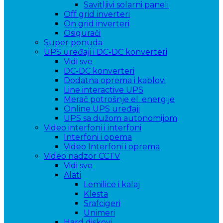
Savitljivi solarni paneli
Off grid inverteri
On grid inverteri
Osigurači
Super ponuda
UPS uređaji i DC-DC konverteri
Vidi sve
DC-DC konverteri
Dodatna oprema i kablovi
Line interactive UPS
Merač potrošnje el. energije
Online UPS uređaji
UPS sa dužom autonomijom
Video interfoni i interfoni
Interfoni i opema
Video Interfoni i oprema
Video nadzor CCTV
Vidi sve
Alati
Lemilice i kalaj
Klesta
Srafcigeri
Unimeri
Hard diskovi