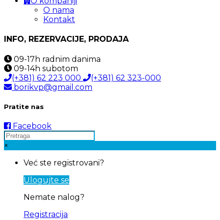
O kompaniji
O nama
Kontakt
INFO, REZERVACIJE, PRODAJA
09-17h
radnim danima
09-14h
subotom
(+381) 62 223 000
(+381) 62 323-000
borikvp@gmail.com
Pratite nas
Facebook
×
Već ste registrovani?
Ulogujte se
Nemate nalog?
Registracija