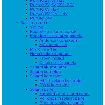
Punjači 2V, 6V i 12V
Punjači 2V, 6V, 12V I 24V
Punjači 6V I 12V
Punjači 6V, 12V I 24V
Punjači 24V
Solarni sistemi
Vidi sve
Kablovi za solarne panele
Konektori za solarne panele
Anderson konektori
MC4 konektori
Mikro inverteri
Nosači solarnih panela
Krovni nosači
Ostali nosači panela
Solarni akumulatori
Solarni kompleti
Solarni kontroleri
MPPT solarni kontroler
PWM kontroler
Solarni paneli
Monokristalni solarni paneli
Polikristalni solarni paneli
Preklopivi solarni paneli