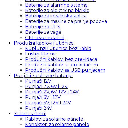
Baterije za alarmne sisteme
Baterije za električne bicikle
Baterije za invalidska kolica
Baterije za mašine za pranje podova
Baterije za UPS
Baterije za vage
GEL akumulatori
Produžni kablovi i utičnice
Kuplunzi i utičnice bez kabla
Luster kleme
Produžni kablovi bez prekidača
Produžni kablovi sa prekidačem
Produžni kablovi sa USB punjačem
Punjači za olovne baterije
Punjači 12V
Punjači 2V, 6V i 12V
Punjači 2V, 6V, 12V I 24V
Punjači 6V I 12V
Punjači 6V, 12V I 24V
Punjači 24V
Solarni sistemi
Kablovi za solarne panele
Konektori za solarne panele