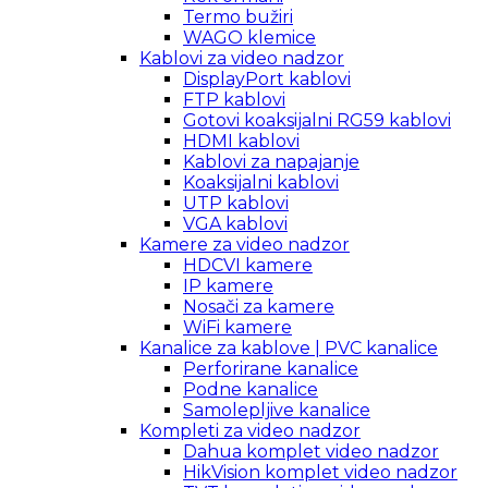
Termo bužiri
WAGO klemice
Kablovi za video nadzor
DisplayPort kablovi
FTP kablovi
Gotovi koaksijalni RG59 kablovi
HDMI kablovi
Kablovi za napajanje
Koaksijalni kablovi
UTP kablovi
VGA kablovi
Kamere za video nadzor
HDCVI kamere
IP kamere
Nosači za kamere
WiFi kamere
Kanalice za kablove | PVC kanalice
Perforirane kanalice
Podne kanalice
Samolepljive kanalice
Kompleti za video nadzor
Dahua komplet video nadzor
HikVision komplet video nadzor