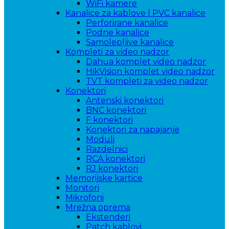
WiFi kamere
Kanalice za kablove | PVC kanalice
Perforirane kanalice
Podne kanalice
Samolepljive kanalice
Kompleti za video nadzor
Dahua komplet video nadzor
HikVision komplet video nadzor
TVT kompleti za video nadzor
Konektori
Antenski konektori
BNC konektori
F konektori
Konektori za napajanje
Moduli
Razdelnici
RCA konektori
RJ konektori
Memorijske kartice
Monitori
Mikrofoni
Mrežna oprema
Ekstenderi
Patch kablovi