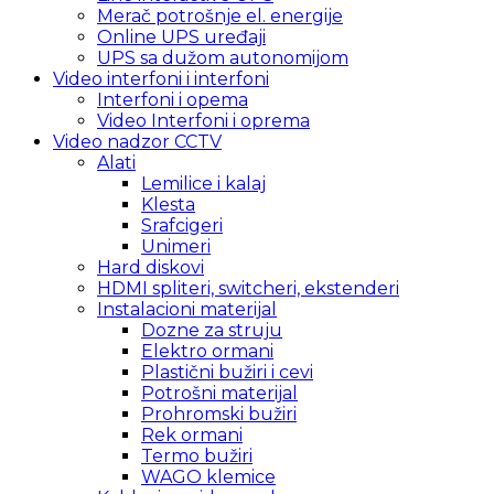
Merač potrošnje el. energije
Online UPS uređaji
UPS sa dužom autonomijom
Video interfoni i interfoni
Interfoni i opema
Video Interfoni i oprema
Video nadzor CCTV
Alati
Lemilice i kalaj
Klesta
Srafcigeri
Unimeri
Hard diskovi
HDMI spliteri, switcheri, ekstenderi
Instalacioni materijal
Dozne za struju
Elektro ormani
Plastični bužiri i cevi
Potrošni materijal
Prohromski bužiri
Rek ormani
Termo bužiri
WAGO klemice