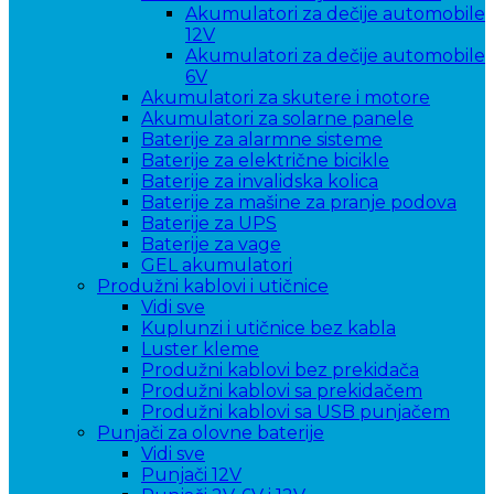
Akumulatori za dečije automobile
12V
Akumulatori za dečije automobile
6V
Akumulatori za skutere i motore
Akumulatori za solarne panele
Baterije za alarmne sisteme
Baterije za električne bicikle
Baterije za invalidska kolica
Baterije za mašine za pranje podova
Baterije za UPS
Baterije za vage
GEL akumulatori
Produžni kablovi i utičnice
Vidi sve
Kuplunzi i utičnice bez kabla
Luster kleme
Produžni kablovi bez prekidača
Produžni kablovi sa prekidačem
Produžni kablovi sa USB punjačem
Punjači za olovne baterije
Vidi sve
Punjači 12V