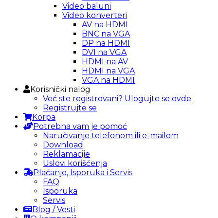
Video baluni
Video konverteri
AV na HDMI
BNC na VGA
DP na HDMI
DVI na VGA
HDMI na AV
HDMI na VGA
VGA na HDMI
Korisnički nalog
Već ste registrovani? Ulogujte se ovde
Registrujte se
Korpa
Potrebna vam je pomoć
Naručivanje telefonom ili e-mailom
Download
Reklamacije
Uslovi korišćenja
Plaćanje, Isporuka i Servis
FAQ
Isporuka
Servis
Blog / Vesti