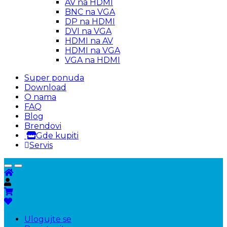
AV na HDMI
BNC na VGA
DP na HDMI
DVI na VGA
HDMI na AV
HDMI na VGA
VGA na HDMI
Super ponuda
Download
O nama
FAQ
Blog
Brendovi
Gde kupiti
Servis
Ulogujte se