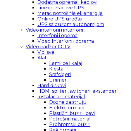
Dodatna oprema i kablovi
Line interactive UPS
Merač potrošnje el. energije
Online UPS uređaji
UPS sa dužom autonomijom
Video interfoni i interfoni
Interfoni i opema
Video Interfoni i oprema
Video nadzor CCTV
Vidi sve
Alati
Lemilice i kalaj
Klesta
Srafcigeri
Unimeri
Hard diskovi
HDMI spliteri, switcheri, ekstenderi
Instalacioni materijal
Dozne za struju
Elektro ormani
Plastični bužiri i cevi
Potrošni materijal
Prohromski bužiri
Rek ormani