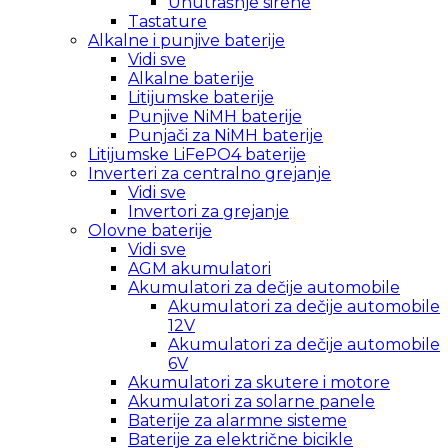
Unutrašnje sirene
Tastature
Alkalne i punjive baterije
Vidi sve
Alkalne baterije
Litijumske baterije
Punjive NiMH baterije
Punjači za NiMH baterije
Litijumske LiFePO4 baterije
Inverteri za centralno grejanje
Vidi sve
Invertori za grejanje
Olovne baterije
Vidi sve
AGM akumulatori
Akumulatori za dečije automobile
Akumulatori za dečije automobile
12V
Akumulatori za dečije automobile
6V
Akumulatori za skutere i motore
Akumulatori za solarne panele
Baterije za alarmne sisteme
Baterije za električne bicikle