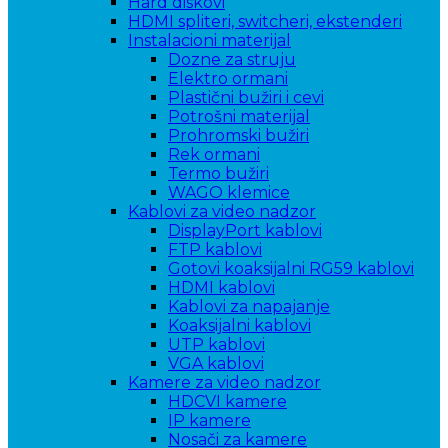
Hard diskovi
HDMI spliteri, switcheri, ekstenderi
Instalacioni materijal
Dozne za struju
Elektro ormani
Plastični bužiri i cevi
Potrošni materijal
Prohromski bužiri
Rek ormani
Termo bužiri
WAGO klemice
Kablovi za video nadzor
DisplayPort kablovi
FTP kablovi
Gotovi koaksijalni RG59 kablovi
HDMI kablovi
Kablovi za napajanje
Koaksijalni kablovi
UTP kablovi
VGA kablovi
Kamere za video nadzor
HDCVI kamere
IP kamere
Nosači za kamere