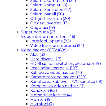
Solarni akumulatori
(24)
Solarni kompleti
(8)
Solarni kontroleri
(27)
Solarni paneli
(58)
Off grid inverteri
(20)
On grid inverteri
(13)
Osigurači
(19)
Super ponuda
(67)
Video interfoni i interfoni
(46)
Interfoni i opema
(22)
Video Interfoni i oprema
(24)
Video nadzor CCTV
(899)
Alati
(32)
Hard diskovi
(27)
HDMI spliteri, switcheri, ekstenderi
(9)
Instalacioni materijal
(197)
Kablovi za video nadzor
(71)
Kamere za video nadzor
(258)
Kanalice za kablove | PVC kanalice
(19)
Kompleti za video nadzor
(11)
Konektori
(63)
Memorijske kartice
(4)
Monitori
(9)
Mikrofoni
(7)