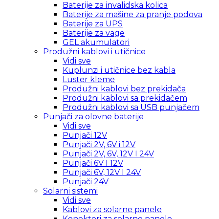
Baterije za invalidska kolica
Baterije za mašine za pranje podova
Baterije za UPS
Baterije za vage
GEL akumulatori
Produžni kablovi i utičnice
Vidi sve
Kuplunzi i utičnice bez kabla
Luster kleme
Produžni kablovi bez prekidača
Produžni kablovi sa prekidačem
Produžni kablovi sa USB punjačem
Punjači za olovne baterije
Vidi sve
Punjači 12V
Punjači 2V, 6V i 12V
Punjači 2V, 6V, 12V I 24V
Punjači 6V I 12V
Punjači 6V, 12V I 24V
Punjači 24V
Solarni sistemi
Vidi sve
Kablovi za solarne panele
Konektori za solarne panele