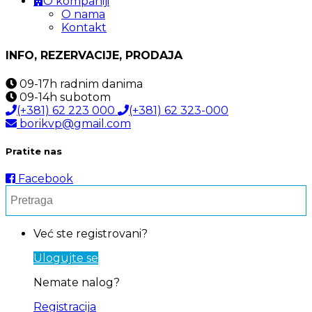
O kompaniji
O nama
Kontakt
INFO, REZERVACIJE, PRODAJA
09-17h
radnim danima
09-14h
subotom
(+381) 62 223 000
(+381) 62 323-000
borikvp@gmail.com
Pratite nas
Facebook
Već ste registrovani?
Ulogujte se
Nemate nalog?
Registracija