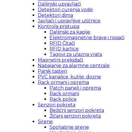
Daljinski upravljači
Detektori curenja vode
Detektori dima
Javljači i upravljive utičnice
Kontrola pristupa
Daljinski za kapije
Elektromagnetne brave i nosači
RFID Čitači
RFID kartice
Tagovi za ulazna vrata
Magnetni prekidači
Napajanje za alarmne centrale
Panik tasteri
PVC kanalice, kutije, dozne
Rack ormani i oprema
Patch paneli i oprema
Rack ormani
Rack police
Senzori pokreta
Bežični senzori pokreta
Žičani senzori pokreta
Sirene
Spoljašnje sirene