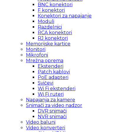
BNC konektori
F konektori
Konektori za napajanje
Moduli
Razdelnici
RCA konektori
RJ konektori
Memorijske kartice
Monitori
Mikrofoni
Mrežna oprema
Ekstenderi
Patch kablovi
PoE adapteri
Svičevi
Wi Fi ekstenderi
Wi Fi ruteri
Napajanja za kamere
Snimači za video nadzor
DVR snimači
NVR snimači
Video baluni
Video konverteri