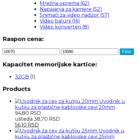
Mrežna oprema
(62)
Napajanja za kamere
(52)
Snimači za video nadzor
(57)
Video baluni
(16)
Video konverteri
(8)
Raspon cena:
Filter
Kapacitet memorijske kartice:
32GB
(1)
Products
Uvodnik u
kutiju za plastične kablovske cevi 20mm
94,80
RSD
ušteda
38,70
RSD
56,10
RSD
Uvodnik u
kutiju za plastične kablovske cevi 25mm