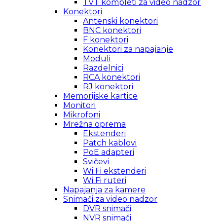
TVT kompleti za video nadzor
Konektori
Antenski konektori
BNC konektori
F konektori
Konektori za napajanje
Moduli
Razdelnici
RCA konektori
RJ konektori
Memorijske kartice
Monitori
Mikrofoni
Mrežna oprema
Ekstenderi
Patch kablovi
PoE adapteri
Svičevi
Wi Fi ekstenderi
Wi Fi ruteri
Napajanja za kamere
Snimači za video nadzor
DVR snimači
NVR snimači