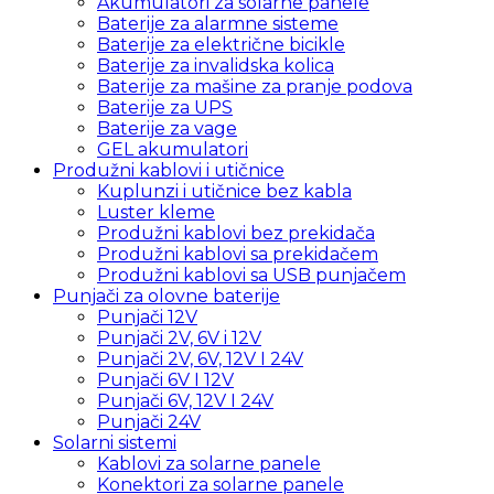
Akumulatori za solarne panele
Baterije za alarmne sisteme
Baterije za električne bicikle
Baterije za invalidska kolica
Baterije za mašine za pranje podova
Baterije za UPS
Baterije za vage
GEL akumulatori
Produžni kablovi i utičnice
Kuplunzi i utičnice bez kabla
Luster kleme
Produžni kablovi bez prekidača
Produžni kablovi sa prekidačem
Produžni kablovi sa USB punjačem
Punjači za olovne baterije
Punjači 12V
Punjači 2V, 6V i 12V
Punjači 2V, 6V, 12V I 24V
Punjači 6V I 12V
Punjači 6V, 12V I 24V
Punjači 24V
Solarni sistemi
Kablovi za solarne panele
Konektori za solarne panele