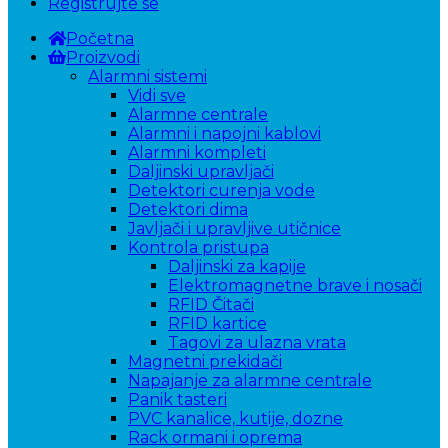
Registrujte se
Početna
Proizvodi
Alarmni sistemi
Vidi sve
Alarmne centrale
Alarmni i napojni kablovi
Alarmni kompleti
Daljinski upravljači
Detektori curenja vode
Detektori dima
Javljači i upravljive utičnice
Kontrola pristupa
Daljinski za kapije
Elektromagnetne brave i nosači
RFID Čitači
RFID kartice
Tagovi za ulazna vrata
Magnetni prekidači
Napajanje za alarmne centrale
Panik tasteri
PVC kanalice, kutije, dozne
Rack ormani i oprema