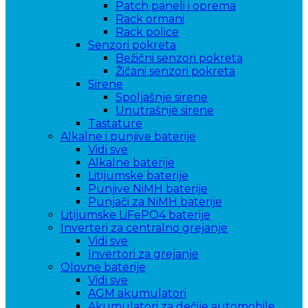
Patch paneli i oprema
Rack ormani
Rack police
Senzori pokreta
Bežični senzori pokreta
Žičani senzori pokreta
Sirene
Spoljašnje sirene
Unutrašnje sirene
Tastature
Alkalne i punjive baterije
Vidi sve
Alkalne baterije
Litijumske baterije
Punjive NiMH baterije
Punjači za NiMH baterije
Litijumske LiFePO4 baterije
Inverteri za centralno grejanje
Vidi sve
Invertori za grejanje
Olovne baterije
Vidi sve
AGM akumulatori
Akumulatori za dečije automobile