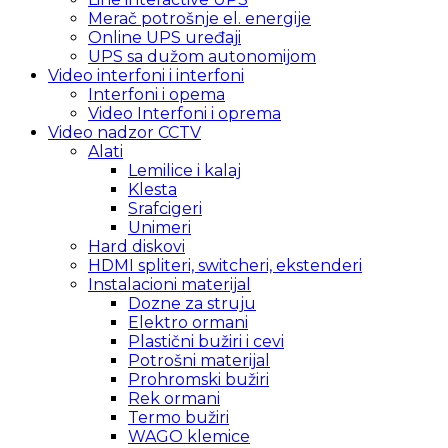
Merač potrošnje el. energije
Online UPS uređaji
UPS sa dužom autonomijom
Video interfoni i interfoni
Interfoni i opema
Video Interfoni i oprema
Video nadzor CCTV
Alati
Lemilice i kalaj
Klesta
Srafcigeri
Unimeri
Hard diskovi
HDMI spliteri, switcheri, ekstenderi
Instalacioni materijal
Dozne za struju
Elektro ormani
Plastični bužiri i cevi
Potrošni materijal
Prohromski bužiri
Rek ormani
Termo bužiri
WAGO klemice