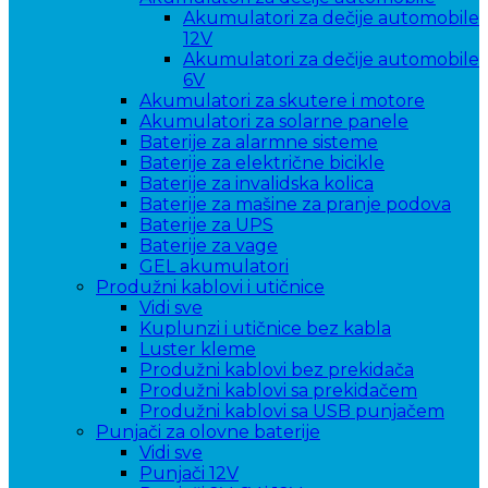
Akumulatori za dečije automobile
12V
Akumulatori za dečije automobile
6V
Akumulatori za skutere i motore
Akumulatori za solarne panele
Baterije za alarmne sisteme
Baterije za električne bicikle
Baterije za invalidska kolica
Baterije za mašine za pranje podova
Baterije za UPS
Baterije za vage
GEL akumulatori
Produžni kablovi i utičnice
Vidi sve
Kuplunzi i utičnice bez kabla
Luster kleme
Produžni kablovi bez prekidača
Produžni kablovi sa prekidačem
Produžni kablovi sa USB punjačem
Punjači za olovne baterije
Vidi sve
Punjači 12V