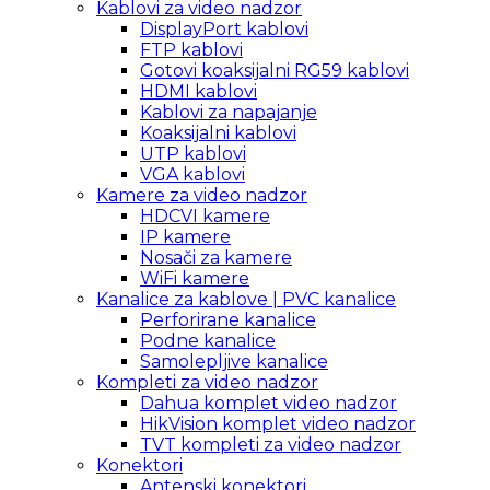
Kablovi za video nadzor
DisplayPort kablovi
FTP kablovi
Gotovi koaksijalni RG59 kablovi
HDMI kablovi
Kablovi za napajanje
Koaksijalni kablovi
UTP kablovi
VGA kablovi
Kamere za video nadzor
HDCVI kamere
IP kamere
Nosači za kamere
WiFi kamere
Kanalice za kablove | PVC kanalice
Perforirane kanalice
Podne kanalice
Samolepljive kanalice
Kompleti za video nadzor
Dahua komplet video nadzor
HikVision komplet video nadzor
TVT kompleti za video nadzor
Konektori
Antenski konektori