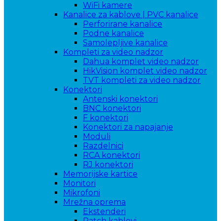
WiFi kamere
Kanalice za kablove | PVC kanalice
Perforirane kanalice
Podne kanalice
Samolepljive kanalice
Kompleti za video nadzor
Dahua komplet video nadzor
HikVision komplet video nadzor
TVT kompleti za video nadzor
Konektori
Antenski konektori
BNC konektori
F konektori
Konektori za napajanje
Moduli
Razdelnici
RCA konektori
RJ konektori
Memorijske kartice
Monitori
Mikrofoni
Mrežna oprema
Ekstenderi
Patch kablovi