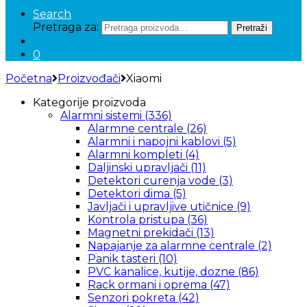
Search
Pretraga za:
Pretraži
0
Početna
Proizvođači
Xiaomi
Kategorije proizvoda
Alarmni sistemi
(336)
Alarmne centrale
(26)
Alarmni i napojni kablovi
(5)
Alarmni kompleti
(4)
Daljinski upravljači
(11)
Detektori curenja vode
(3)
Detektori dima
(5)
Javljači i upravljive utičnice
(9)
Kontrola pristupa
(36)
Magnetni prekidači
(13)
Napajanje za alarmne centrale
(2)
Panik tasteri
(10)
PVC kanalice, kutije, dozne
(86)
Rack ormani i oprema
(47)
Senzori pokreta
(42)