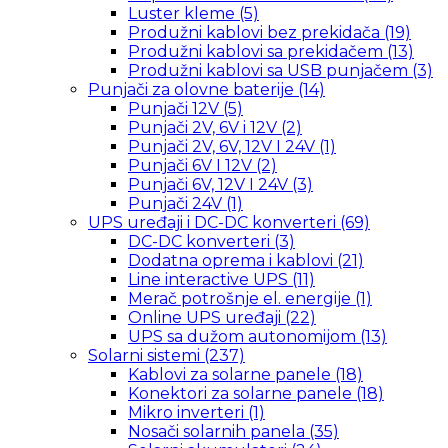
Luster kleme
(5)
Produžni kablovi bez prekidača
(19)
Produžni kablovi sa prekidačem
(13)
Produžni kablovi sa USB punjačem
(3)
Punjači za olovne baterije
(14)
Punjači 12V
(5)
Punjači 2V, 6V i 12V
(2)
Punjači 2V, 6V, 12V I 24V
(1)
Punjači 6V I 12V
(2)
Punjači 6V, 12V I 24V
(3)
Punjači 24V
(1)
UPS uređaji i DC-DC konverteri
(69)
DC-DC konverteri
(3)
Dodatna oprema i kablovi
(21)
Line interactive UPS
(11)
Merač potrošnje el. energije
(1)
Online UPS uređaji
(22)
UPS sa dužom autonomijom
(13)
Solarni sistemi
(237)
Kablovi za solarne panele
(18)
Konektori za solarne panele
(18)
Mikro inverteri
(1)
Nosači solarnih panela
(35)