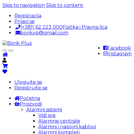
Skip to navigation
Skip to content
Registracija
Prijavi se
(+381) 62 223 000
Fizička i Pravna lica
borikvp@gmail.com
Facebook
Instagram
Ulogujte se
Registrujte se
Početna
Proizvodi
Alarmni sistemi
Vidi sve
Alarmne centrale
Alarmni i napojni kablovi
Alarmni kompleti