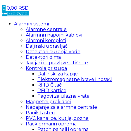
0
0,00
RSD
Proizvodi
Alarmni sistemi
Alarmne centrale
Alarmni i napojni kablovi
Alarmni kompleti
Daljinski upravljači
Detektori curenja vode
Detektori dima
Javljači i upravljive utičnice
Kontrola pristupa
Daljinski za kapije
Elektromagnetne brave i nosači
RFID Čitači
RFID kartice
Tagovi za ulazna vrata
Magnetni prekidači
Napajanje za alarmne centrale
Panik tasteri
PVC kanalice, kutije, dozne
Rack ormani i oprema
Patch paneli i oprema