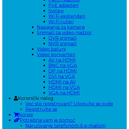
PoE adapteri
Svičevi
Wi Fi ekstenderi
Wi Fi ruteri
Napajanja za kamere
Snimači za video nadzor
DVR snimači
NVR snimači
Video baluni
Video konverteri
AV na HDMI
BNC na VGA
DP na HDMI
DVI na VGA
HDMI na AV
HDMI na VGA
VGA na HDMI
Korisnički nalog
Već ste registrovani? Ulogujte se ovde
Registrujte se
Korpa
Potrebna vam je pomoć
Naručivanje telefonom ili e-mailom