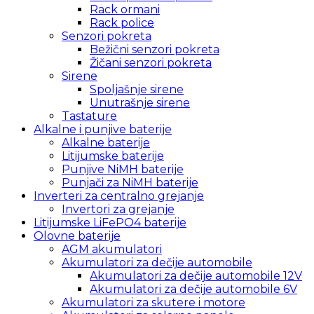
Rack ormani
Rack police
Senzori pokreta
Bežični senzori pokreta
Žičani senzori pokreta
Sirene
Spoljašnje sirene
Unutrašnje sirene
Tastature
Alkalne i punjive baterije
Alkalne baterije
Litijumske baterije
Punjive NiMH baterije
Punjači za NiMH baterije
Inverteri za centralno grejanje
Invertori za grejanje
Litijumske LiFePO4 baterije
Olovne baterije
AGM akumulatori
Akumulatori za dečije automobile
Akumulatori za dečije automobile 12V
Akumulatori za dečije automobile 6V
Akumulatori za skutere i motore