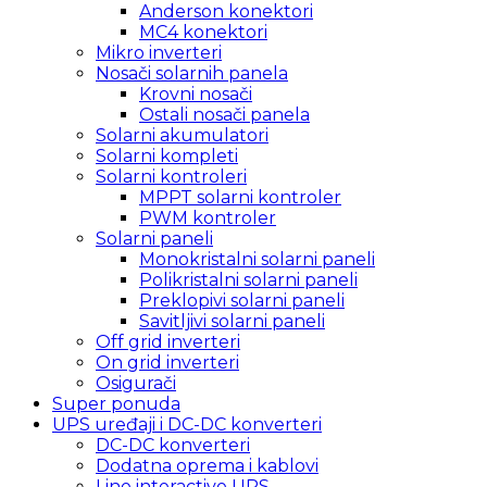
Anderson konektori
MC4 konektori
Mikro inverteri
Nosači solarnih panela
Krovni nosači
Ostali nosači panela
Solarni akumulatori
Solarni kompleti
Solarni kontroleri
MPPT solarni kontroler
PWM kontroler
Solarni paneli
Monokristalni solarni paneli
Polikristalni solarni paneli
Preklopivi solarni paneli
Savitljivi solarni paneli
Off grid inverteri
On grid inverteri
Osigurači
Super ponuda
UPS uređaji i DC-DC konverteri
DC-DC konverteri
Dodatna oprema i kablovi
Line interactive UPS