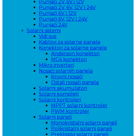
Punjači 2V, 6V i 12V
Punjači 2V, 6V, 12V I 24V
Punjači 6V I 12V
Punjači 6V, 12V I 24V
Punjači 24V
Solarni sistemi
Vidi sve
Kablovi za solarne panele
Konektori za solarne panele
Anderson konektori
MC4 konektori
Mikro inverteri
Nosači solarnih panela
Krovni nosači
Ostali nosači panela
Solarni akumulatori
Solarni kompleti
Solarni kontroleri
MPPT solarni kontroler
PWM kontroler
Solarni paneli
Monokristalni solarni paneli
Polikristalni solarni paneli
Preklopivi solarni paneli