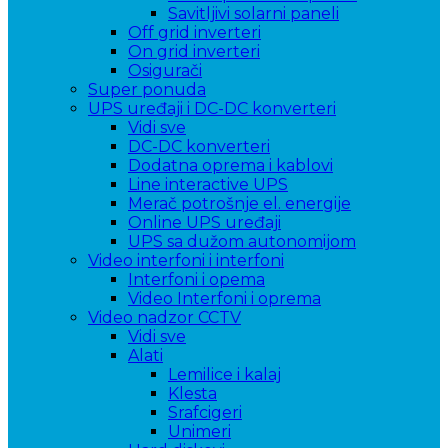
Savitljivi solarni paneli
Off grid inverteri
On grid inverteri
Osigurači
Super ponuda
UPS uređaji i DC-DC konverteri
Vidi sve
DC-DC konverteri
Dodatna oprema i kablovi
Line interactive UPS
Merač potrošnje el. energije
Online UPS uređaji
UPS sa dužom autonomijom
Video interfoni i interfoni
Interfoni i opema
Video Interfoni i oprema
Video nadzor CCTV
Vidi sve
Alati
Lemilice i kalaj
Klesta
Srafcigeri
Unimeri