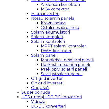
Anderson konektori
MC4 konektori
Mikro inverteri
Nosači solarnih panela
Krovni nosači
Ostali nosači panela
Solarni akumulatori
Solarni kompleti
Solarni kontroleri
MPPT solarni kontroler
PWM kontroler
Solarni paneli
Monokristalni solarni paneli
Polikristalni solarni paneli
Preklopivi solarni paneli
Savitljivi solarni paneli
Off grid inverteri
On grid inverteri
Osigurači
Super ponuda
UPS uređaji i DC-DC konverteri
Vidi sve
DC-DC konverteri