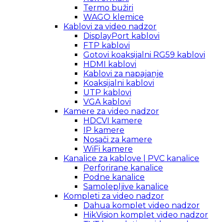
Termo bužiri
WAGO klemice
Kablovi za video nadzor
DisplayPort kablovi
FTP kablovi
Gotovi koaksijalni RG59 kablovi
HDMI kablovi
Kablovi za napajanje
Koaksijalni kablovi
UTP kablovi
VGA kablovi
Kamere za video nadzor
HDCVI kamere
IP kamere
Nosači za kamere
WiFi kamere
Kanalice za kablove | PVC kanalice
Perforirane kanalice
Podne kanalice
Samolepljive kanalice
Kompleti za video nadzor
Dahua komplet video nadzor
HikVision komplet video nadzor