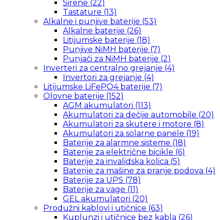
Sirene
(22)
Tastature
(13)
Alkalne i punjive baterije
(53)
Alkalne baterije
(26)
Litijumske baterije
(18)
Punjive NiMH baterije
(7)
Punjači za NiMH baterije
(2)
Inverteri za centralno grejanje
(4)
Invertori za grejanje
(4)
Litijumske LiFePO4 baterije
(7)
Olovne baterije
(152)
AGM akumulatori
(113)
Akumulatori za dečije automobile
(20)
Akumulatori za skutere i motore
(8)
Akumulatori za solarne panele
(19)
Baterije za alarmne sisteme
(18)
Baterije za električne bicikle
(6)
Baterije za invalidska kolica
(5)
Baterije za mašine za pranje podova
(4)
Baterije za UPS
(78)
Baterije za vage
(11)
GEL akumulatori
(20)
Produžni kablovi i utičnice
(63)
Kuplunzi i utičnice bez kabla
(26)