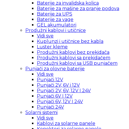
Baterije za invalidska kolica
Baterije za mašine za pranje podova
Baterije za UPS
Baterije za vage
GEL akumulatori
Produžni kablovi i utičnice
Vidi sve
Kuplunzi i utičnice bez kabla
Luster kleme
Produžni kablovi bez prekidača
Produžni kablovi sa prekidačem
Produžni kablovi sa USB punjačem
Punjači za olovne baterije
Vidi sve
Punjači 12V
Punjači 2V, 6V i 12V
Punjači 2V, 6V, 12V I 24V
Punjači 6V I 12V
Punjači 6V, 12V I 24V
Punjači 24V
Solarni sistemi
Vidi sve
Kablovi za solarne panele
Konektori za solarne panele