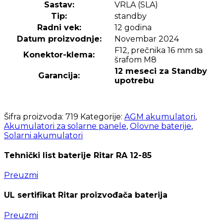
Sastav:
VRLA (SLA)
Tip:
standby
Radni vek:
12 godina
Datum proizvodnje:
Novembar 2024
F12, prečnika 16 mm sa
Konektor-klema:
šrafom M8
12 meseci za Standby
Garancija:
upotrebu
Šifra proizvoda:
719
Kategorije:
AGM akumulatori
,
Akumulatori za solarne panele
,
Olovne baterije
,
Solarni akumulatori
Tehnički list baterije Ritar RA 12-85
Preuzmi
UL sertifikat Ritar proizvođača baterija
Preuzmi