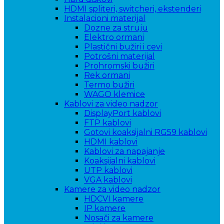
HDMI spliteri, switcheri, ekstenderi
Instalacioni materijal
Dozne za struju
Elektro ormani
Plastični bužiri i cevi
Potrošni materijal
Prohromski bužiri
Rek ormani
Termo bužiri
WAGO klemice
Kablovi za video nadzor
DisplayPort kablovi
FTP kablovi
Gotovi koaksijalni RG59 kablovi
HDMI kablovi
Kablovi za napajanje
Koaksijalni kablovi
UTP kablovi
VGA kablovi
Kamere za video nadzor
HDCVI kamere
IP kamere
Nosači za kamere