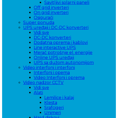
Savitljivi solarni paneli
Off grid inverteri
On grid inverteri
Osigurači
Super ponuda
UPS uređaji i DC-DC konverteri
Vidi sve
DC-DC konverteri
Dodatna oprema i kablovi
Line interactive UPS
Merač potrošnje el. energije
Online UPS uređaji
UPS sa dužom autonomijom
Video interfoni i interfoni
Interfoni i opema
Video Interfoni i oprema
Video nadzor CCTV
Vidi sve
Alati
Lemilice i kalaj
Klesta
Srafcigeri
Unimeri
Hard diskovi