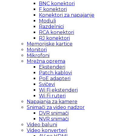
BNC konektori
F konektori
Konektori za napajanje
Moduli
Razdelnici
RCA konektori
RJ konektori
Memorijske kartice
Monitori
Mikrofoni
Mrežna oprema
Ekstenderi
Patch kablovi
PoE adapteri
Svičevi
Wi Fi ekstenderi
Wi Fi ruteri
Napajanja za kamere
Snimači za video nadzor
DVR snimači
NVR snimači
Video baluni
Video konverteri