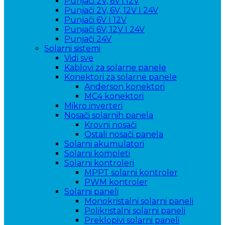
Punjači 2V, 6V i 12V
Punjači 2V, 6V, 12V I 24V
Punjači 6V I 12V
Punjači 6V, 12V I 24V
Punjači 24V
Solarni sistemi
Vidi sve
Kablovi za solarne panele
Konektori za solarne panele
Anderson konektori
MC4 konektori
Mikro inverteri
Nosači solarnih panela
Krovni nosači
Ostali nosači panela
Solarni akumulatori
Solarni kompleti
Solarni kontroleri
MPPT solarni kontroler
PWM kontroler
Solarni paneli
Monokristalni solarni paneli
Polikristalni solarni paneli
Preklopivi solarni paneli