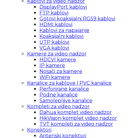
Kablovi za video nadzor
DisplayPort kablovi
FTP kablovi
Gotovi koaksijalni RG59 kablovi
HDMI kablovi
Kablovi za napajanje
Koaksijalni kablovi
UTP kablovi
VGA kablovi
Kamere za video nadzor
HDCVI kamere
IP kamere
Nosači za kamere
WiFi kamere
Kanalice za kablove | PVC kanalice
Perforirane kanalice
Podne kanalice
Samolepljive kanalice
Kompleti za video nadzor
Dahua komplet video nadzor
HikVision komplet video nadzor
TVT kompleti za video nadzor
Konektori
Antenski konektori