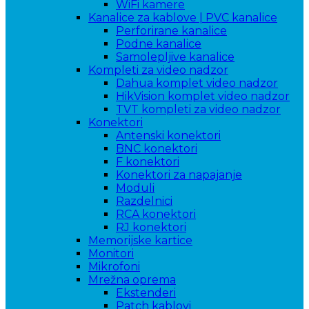
WiFi kamere
Kanalice za kablove | PVC kanalice
Perforirane kanalice
Podne kanalice
Samolepljive kanalice
Kompleti za video nadzor
Dahua komplet video nadzor
HikVision komplet video nadzor
TVT kompleti za video nadzor
Konektori
Antenski konektori
BNC konektori
F konektori
Konektori za napajanje
Moduli
Razdelnici
RCA konektori
RJ konektori
Memorijske kartice
Monitori
Mikrofoni
Mrežna oprema
Ekstenderi
Patch kablovi