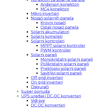
Anderson konektori
MC4 konektori
Mikro inverteri
Nosači solarnih panela
Krovni nosači
Ostali nosači panela
Solarni akumulatori
Solarni kompleti
Solarni kontroleri
MPPT solarni kontroler
PWM kontroler
Solarni paneli
Monokristalni solarni paneli
Polikristalni solarni paneli
Preklopivi solarni paneli
Savitljivi solarni paneli
Off grid inverteri
On grid inverteri
Osigurači
Super ponuda
UPS uređaji i DC-DC konverteri
Vidi sve
DC-DC konverteri