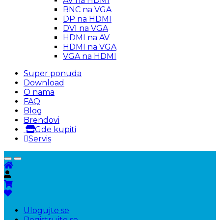
AV na HDMI
BNC na VGA
DP na HDMI
DVI na VGA
HDMI na AV
HDMI na VGA
VGA na HDMI
Super ponuda
Download
O nama
FAQ
Blog
Brendovi
Gde kupiti
Servis
Ulogujte se
Registrujte se