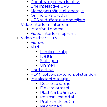
Dodatna oprema i kablovi
Line interactive UPS
Merač potrošnje el. energije
Online UPS uređaji
UPS sa dužom autonomijom
Video interfoni i interfoni
Interfoni i opema
Video Interfoni i oprema
Video nadzor CCTV
Vidi sve
Alati
Lemilice i kalaj
Klesta
Srafcigeri
Unimeri
Hard diskovi
HDMI spliteri, switcheri, ekstenderi
Instalacioni materijal
Dozne za struju
Elektro ormani
Plastični bužiri i cevi
Potrošni materijal
Prohromski bužiri
Rek ormani