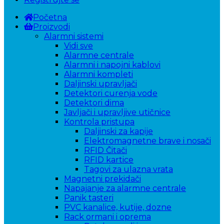
Početna
Proizvodi
Alarmni sistemi
Vidi sve
Alarmne centrale
Alarmni i napojni kablovi
Alarmni kompleti
Daljinski upravljači
Detektori curenja vode
Detektori dima
Javljači i upravljive utičnice
Kontrola pristupa
Daljinski za kapije
Elektromagnetne brave i nosači
RFID Čitači
RFID kartice
Tagovi za ulazna vrata
Magnetni prekidači
Napajanje za alarmne centrale
Panik tasteri
PVC kanalice, kutije, dozne
Rack ormani i oprema