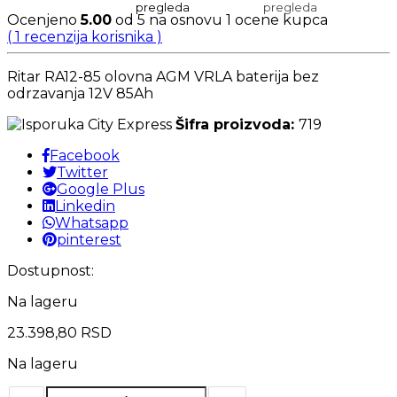
Ocenjeno
5.00
od 5 na osnovu
1
ocene kupca
(
1
recenzija korisnika )
Ritar RA12-85 olovna AGM VRLA baterija bez
odrzavanja 12V 85Ah
Šifra proizvoda:
719
Facebook
Twitter
Google Plus
Linkedin
Whatsapp
pinterest
Dostupnost:
Na lageru
23.398,80
RSD
Na lageru