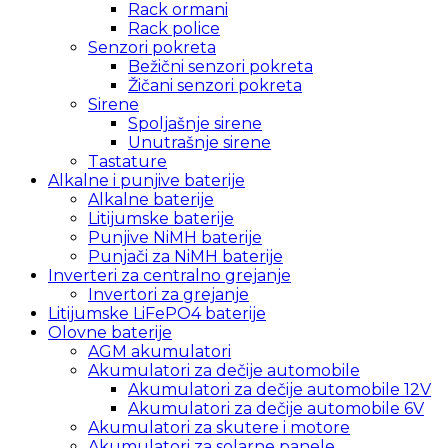
Rack ormani
Rack police
Senzori pokreta
Bežični senzori pokreta
Žičani senzori pokreta
Sirene
Spoljašnje sirene
Unutrašnje sirene
Tastature
Alkalne i punjive baterije
Alkalne baterije
Litijumske baterije
Punjive NiMH baterije
Punjači za NiMH baterije
Inverteri za centralno grejanje
Invertori za grejanje
Litijumske LiFePO4 baterije
Olovne baterije
AGM akumulatori
Akumulatori za dečije automobile
Akumulatori za dečije automobile 12V
Akumulatori za dečije automobile 6V
Akumulatori za skutere i motore
Akumulatori za solarne panele