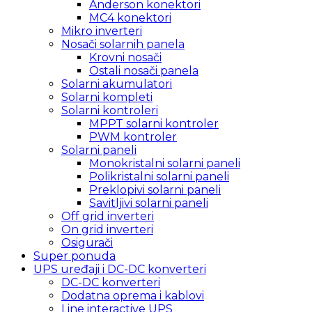
Anderson konektori
MC4 konektori
Mikro inverteri
Nosači solarnih panela
Krovni nosači
Ostali nosači panela
Solarni akumulatori
Solarni kompleti
Solarni kontroleri
MPPT solarni kontroler
PWM kontroler
Solarni paneli
Monokristalni solarni paneli
Polikristalni solarni paneli
Preklopivi solarni paneli
Savitljivi solarni paneli
Off grid inverteri
On grid inverteri
Osigurači
Super ponuda
UPS uređaji i DC-DC konverteri
DC-DC konverteri
Dodatna oprema i kablovi
Line interactive UPS