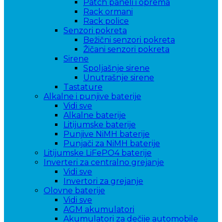
Patch paneli i oprema
Rack ormani
Rack police
Senzori pokreta
Bežični senzori pokreta
Žičani senzori pokreta
Sirene
Spoljašnje sirene
Unutrašnje sirene
Tastature
Alkalne i punjive baterije
Vidi sve
Alkalne baterije
Litijumske baterije
Punjive NiMH baterije
Punjači za NiMH baterije
Litijumske LiFePO4 baterije
Inverteri za centralno grejanje
Vidi sve
Invertori za grejanje
Olovne baterije
Vidi sve
AGM akumulatori
Akumulatori za dečije automobile