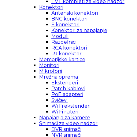
TVT kompleti za video nadzor
Konektori
Antenski konektori
BNC konektori
F konektori
Konektori za napajanje
Moduli
Razdelnici
RCA konektori
RJ konektori
Memorijske kartice
Monitori
Mikrofoni
Mrežna oprema
Ekstenderi
Patch kablovi
PoE adapteri
Svičevi
Wi Fi ekstenderi
Wi Fi ruteri
Napajanja za kamere
Snimači za video nadzor
DVR snimači
NVR snimači