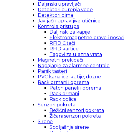
Daljinski upravljači
Detektori curenja vode
Detektori dima
Javljači i upravljive utičnice
Kontrola pristupa
Daljinski za kapije
Elektromagnetne brave i nosači
RFID Čitači
RFID kartice
Tagovi za ulazna vrata
Magnetni prekidači
Napajanje za alarmne centrale
Panik tasteri
PVC kanalice, kutije, dozne
Rack ormani i oprema
Patch paneli i oprema
Rack ormani
Rack police
Senzori pokreta
Bežični senzori pokreta
Žičani senzori pokreta
Sirene
Spoljašnje sirene