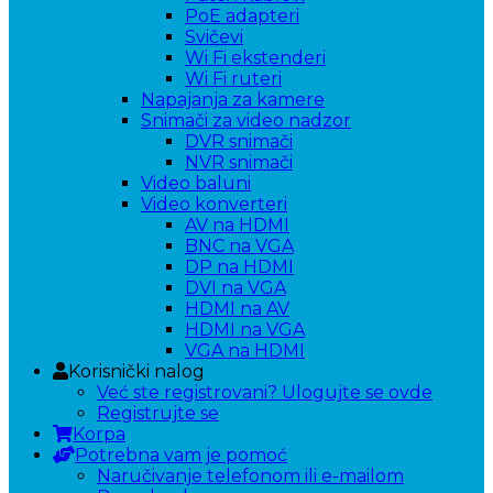
PoE adapteri
Svičevi
Wi Fi ekstenderi
Wi Fi ruteri
Napajanja za kamere
Snimači za video nadzor
DVR snimači
NVR snimači
Video baluni
Video konverteri
AV na HDMI
BNC na VGA
DP na HDMI
DVI na VGA
HDMI na AV
HDMI na VGA
VGA na HDMI
Korisnički nalog
Već ste registrovani? Ulogujte se ovde
Registrujte se
Korpa
Potrebna vam je pomoć
Naručivanje telefonom ili e-mailom