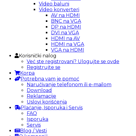
Video baluni
Video konverteri
AV na HDMI
BNC na VGA
DP na HDMI
DVI na VGA
HDMI na AV
HDMI na VGA
VGA na HDMI
Korisnički nalog
Već ste registrovani? Ulogujte se ovde
Registrujte se
Korpa
Potrebna vam je pomoć
Naručivanje telefonom ili e-mailom
Download
Reklamacije
Uslovi korišćenja
Plaćanje, Isporuka i Servis
FAQ
Isporuka
Servis
Blog / Vesti