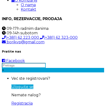
O kompaniji
O nama
Kontakt
INFO, REZERVACIJE, PRODAJA
09-17h
radnim danima
09-14h
subotom
(+381) 62 223 000
(+381) 62 323-000
borikvp@gmail.com
Pratite nas
Facebook
×
Već ste registrovani?
Ulogujte se
Nemate nalog?
Registracija