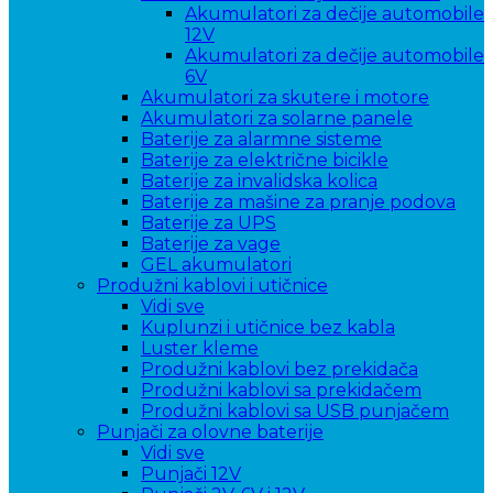
Akumulatori za dečije automobile
12V
Akumulatori za dečije automobile
6V
Akumulatori za skutere i motore
Akumulatori za solarne panele
Baterije za alarmne sisteme
Baterije za električne bicikle
Baterije za invalidska kolica
Baterije za mašine za pranje podova
Baterije za UPS
Baterije za vage
GEL akumulatori
Produžni kablovi i utičnice
Vidi sve
Kuplunzi i utičnice bez kabla
Luster kleme
Produžni kablovi bez prekidača
Produžni kablovi sa prekidačem
Produžni kablovi sa USB punjačem
Punjači za olovne baterije
Vidi sve
Punjači 12V