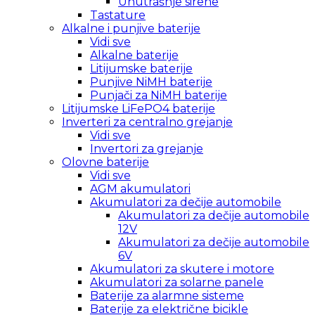
Unutrašnje sirene
Tastature
Alkalne i punjive baterije
Vidi sve
Alkalne baterije
Litijumske baterije
Punjive NiMH baterije
Punjači za NiMH baterije
Litijumske LiFePO4 baterije
Inverteri za centralno grejanje
Vidi sve
Invertori za grejanje
Olovne baterije
Vidi sve
AGM akumulatori
Akumulatori za dečije automobile
Akumulatori za dečije automobile
12V
Akumulatori za dečije automobile
6V
Akumulatori za skutere i motore
Akumulatori za solarne panele
Baterije za alarmne sisteme
Baterije za električne bicikle