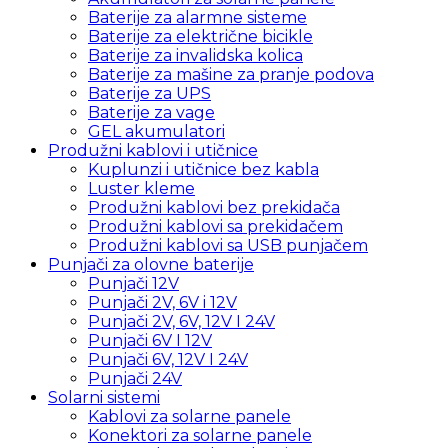
Baterije za alarmne sisteme
Baterije za električne bicikle
Baterije za invalidska kolica
Baterije za mašine za pranje podova
Baterije za UPS
Baterije za vage
GEL akumulatori
Produžni kablovi i utičnice
Kuplunzi i utičnice bez kabla
Luster kleme
Produžni kablovi bez prekidača
Produžni kablovi sa prekidačem
Produžni kablovi sa USB punjačem
Punjači za olovne baterije
Punjači 12V
Punjači 2V, 6V i 12V
Punjači 2V, 6V, 12V I 24V
Punjači 6V I 12V
Punjači 6V, 12V I 24V
Punjači 24V
Solarni sistemi
Kablovi za solarne panele
Konektori za solarne panele