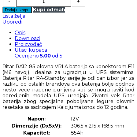
-
+
Kupi odmah
Dodaj u korpu
Lista želja
Uporedi
Opis
Download
Proizvođač
Utisci kupaca
Ocenjeno
5.00
od 5
Ritar RA12-85 olovna VRLA baterija sa konektorom F11
(M6 navoj). Idealna za ugradnju u UPS sistemima.
Baterija Ritar RA-Standby serije je odlican izbor jer za
razliku od ostalih brendova ova baterija bolje podnosi
nesto vece napone punjenja koji se mogu javiti kod
odredjenih modela UPS uredjaja. Zivotni vek Ritar
baterija zbog specijalne poboljsane legure olovnih
resetaka sa sadrzajem Kalcijuma iznosi do 12 godina.
Napon:
12V
Dimenzije (DxSxV):
306.5 x 215 x 168.5 mm
Kapacitet:
85Ah