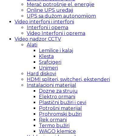
Merač potrošnje el. energije
Online UPS uređaji
UPS sa dužom autonomijom
Video interfoni i interfoni
Interfoni i opema
Video Interfoni i oprema
Video nadzor CCTV
Alati
Lemilice i kalaj
Klesta
Srafcigeri
Unimeri
Hard diskovi
HDMI spliteri, switcheri, ekstenderi
Instalacioni materijal
Dozne za struju
Elektro ormani
Plastični bužiri i cevi
Potrošni materijal
Prohromski bužiri
Rek ormani
Termo bužiri
WAGO klemice