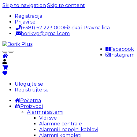
Skip to navigation
Skip to content
Registracija
Prijavi se
(+381) 62 223 000
Fizička i Pravna lica
borikvp@gmail.com
Facebook
Instagram
Ulogujte se
Registrujte se
Početna
Proizvodi
Alarmni sistemi
Vidi sve
Alarmne centrale
Alarmni i napojni kablovi
Alarmni kompleti