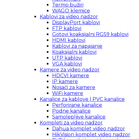
Termo bužiri
WAGO klemice
Kablovi za video nadzor
DisplayPort kablovi
FTP kablovi
Gotovi koaksijalni RG59 kablovi
HDMI kablovi
Kablovi za napajanje
Koaksijalni kablovi
UTP kablovi
VGA kablovi
Kamere za video nadzor
HDCVI kamere
IP kamere
Nosači za kamere
WiFi kamere
Kanalice za kablove | PVC kanalice
Perforirane kanalice
Podne kanalice
Samolepljive kanalice
Kompleti za video nadzor
Dahua komplet video nadzor
HikVision komplet video nadzor