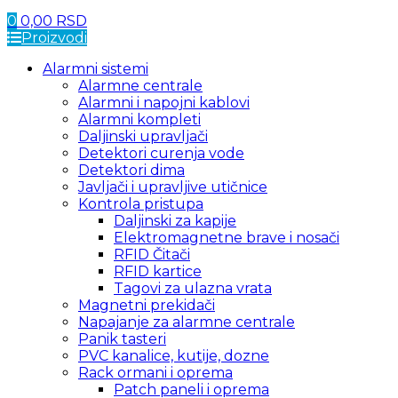
0
0,00
RSD
Proizvodi
Alarmni sistemi
Alarmne centrale
Alarmni i napojni kablovi
Alarmni kompleti
Daljinski upravljači
Detektori curenja vode
Detektori dima
Javljači i upravljive utičnice
Kontrola pristupa
Daljinski za kapije
Elektromagnetne brave i nosači
RFID Čitači
RFID kartice
Tagovi za ulazna vrata
Magnetni prekidači
Napajanje za alarmne centrale
Panik tasteri
PVC kanalice, kutije, dozne
Rack ormani i oprema
Patch paneli i oprema