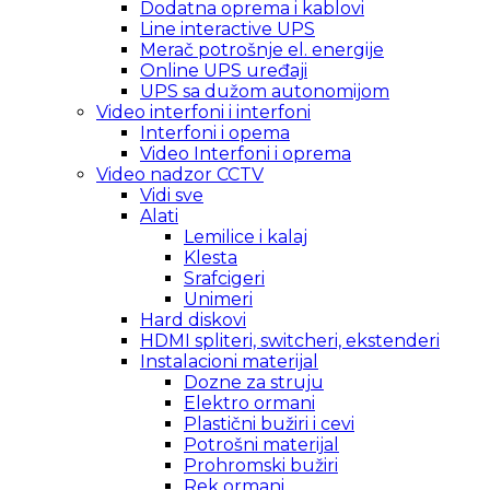
Dodatna oprema i kablovi
Line interactive UPS
Merač potrošnje el. energije
Online UPS uređaji
UPS sa dužom autonomijom
Video interfoni i interfoni
Interfoni i opema
Video Interfoni i oprema
Video nadzor CCTV
Vidi sve
Alati
Lemilice i kalaj
Klesta
Srafcigeri
Unimeri
Hard diskovi
HDMI spliteri, switcheri, ekstenderi
Instalacioni materijal
Dozne za struju
Elektro ormani
Plastični bužiri i cevi
Potrošni materijal
Prohromski bužiri
Rek ormani