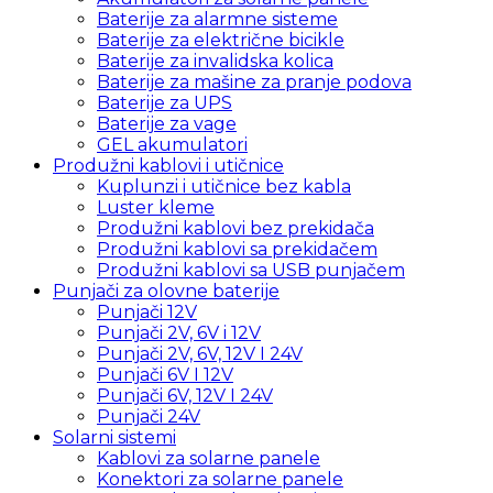
Baterije za alarmne sisteme
Baterije za električne bicikle
Baterije za invalidska kolica
Baterije za mašine za pranje podova
Baterije za UPS
Baterije za vage
GEL akumulatori
Produžni kablovi i utičnice
Kuplunzi i utičnice bez kabla
Luster kleme
Produžni kablovi bez prekidača
Produžni kablovi sa prekidačem
Produžni kablovi sa USB punjačem
Punjači za olovne baterije
Punjači 12V
Punjači 2V, 6V i 12V
Punjači 2V, 6V, 12V I 24V
Punjači 6V I 12V
Punjači 6V, 12V I 24V
Punjači 24V
Solarni sistemi
Kablovi za solarne panele
Konektori za solarne panele