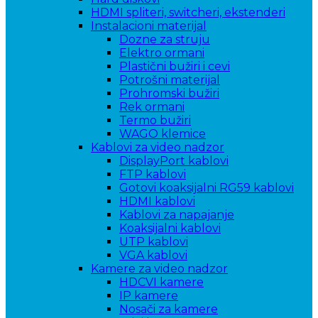
HDMI spliteri, switcheri, ekstenderi
Instalacioni materijal
Dozne za struju
Elektro ormani
Plastični bužiri i cevi
Potrošni materijal
Prohromski bužiri
Rek ormani
Termo bužiri
WAGO klemice
Kablovi za video nadzor
DisplayPort kablovi
FTP kablovi
Gotovi koaksijalni RG59 kablovi
HDMI kablovi
Kablovi za napajanje
Koaksijalni kablovi
UTP kablovi
VGA kablovi
Kamere za video nadzor
HDCVI kamere
IP kamere
Nosači za kamere