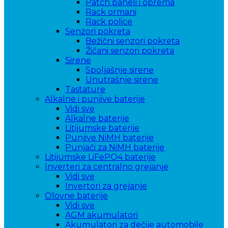
Patch paneli i oprema
Rack ormani
Rack police
Senzori pokreta
Bežični senzori pokreta
Žičani senzori pokreta
Sirene
Spoljašnje sirene
Unutrašnje sirene
Tastature
Alkalne i punjive baterije
Vidi sve
Alkalne baterije
Litijumske baterije
Punjive NiMH baterije
Punjači za NiMH baterije
Litijumske LiFePO4 baterije
Inverteri za centralno grejanje
Vidi sve
Invertori za grejanje
Olovne baterije
Vidi sve
AGM akumulatori
Akumulatori za dečije automobile