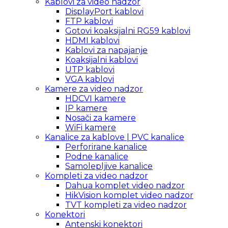
Kablovi za video nadzor
DisplayPort kablovi
FTP kablovi
Gotovi koaksijalni RG59 kablovi
HDMI kablovi
Kablovi za napajanje
Koaksijalni kablovi
UTP kablovi
VGA kablovi
Kamere za video nadzor
HDCVI kamere
IP kamere
Nosači za kamere
WiFi kamere
Kanalice za kablove | PVC kanalice
Perforirane kanalice
Podne kanalice
Samolepljive kanalice
Kompleti za video nadzor
Dahua komplet video nadzor
HikVision komplet video nadzor
TVT kompleti za video nadzor
Konektori
Antenski konektori