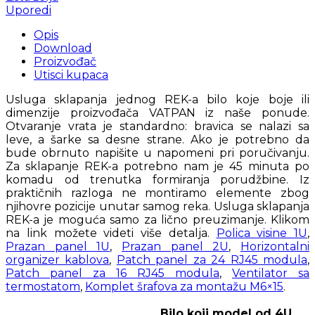
Uporedi
Opis
Download
Proizvođač
Utisci kupaca
Usluga sklapanja jednog REK-a bilo koje boje ili
dimenzije proizvođača VATPAN iz naše ponude.
Otvaranje vrata je standardno: bravica se nalazi sa
leve, a šarke sa desne strane. Ako je potrebno da
bude obrnuto napišite u napomeni pri poručivanju.
Za sklapanje REK-a potrebno nam je 45 minuta po
komadu od trenutka formiranja porudžbine. Iz
praktičnih razloga ne montiramo elemente zbog
njihovre pozicije unutar samog reka. Usluga sklapanja
REK-a je moguća samo za lično preuzimanje. Klikom
na link možete videti više detalja.
Polica visine 1U
,
Prazan panel 1U
,
Prazan panel 2U
,
Horizontalni
organizer kablova
,
Patch panel za 24 RJ45 modula
,
Patch panel za 16 RJ45 modula
,
Ventilator sa
termostatom
,
Komplet šrafova za montažu M6×15
.
Bilo koji model od 4U