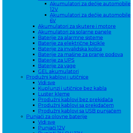
Akumulatori za dečije automobile
12V
Akumulatori za dečije automobile
6V
Akumulatori za skutere i motore
Akumulatori za solarne panele
Baterije za alarmne sisteme
Baterije za električne bicikle
Baterije za invalidska kolica
Baterije za mašine za pranje podova
Baterije za UPS
Baterije za vage
GEL akumulatori
Produžni kablovi i utičnice
Vidi sve
Kuplunzi i utičnice bez kabla
Luster kleme
Produžni kablovi bez prekidača
Produžni kablovi sa prekidačem
Produžni kablovi sa USB punjačem
Punjači za olovne baterije
Vidi sve
Punjači 12V