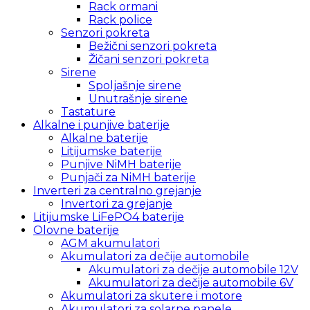
Rack ormani
Rack police
Senzori pokreta
Bežični senzori pokreta
Žičani senzori pokreta
Sirene
Spoljašnje sirene
Unutrašnje sirene
Tastature
Alkalne i punjive baterije
Alkalne baterije
Litijumske baterije
Punjive NiMH baterije
Punjači za NiMH baterije
Inverteri za centralno grejanje
Invertori za grejanje
Litijumske LiFePO4 baterije
Olovne baterije
AGM akumulatori
Akumulatori za dečije automobile
Akumulatori za dečije automobile 12V
Akumulatori za dečije automobile 6V
Akumulatori za skutere i motore
Akumulatori za solarne panele