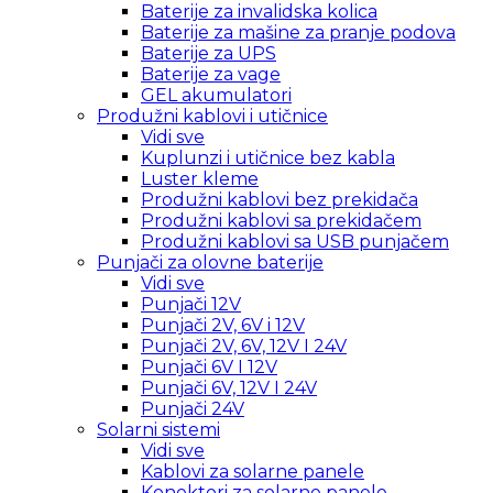
Baterije za invalidska kolica
Baterije za mašine za pranje podova
Baterije za UPS
Baterije za vage
GEL akumulatori
Produžni kablovi i utičnice
Vidi sve
Kuplunzi i utičnice bez kabla
Luster kleme
Produžni kablovi bez prekidača
Produžni kablovi sa prekidačem
Produžni kablovi sa USB punjačem
Punjači za olovne baterije
Vidi sve
Punjači 12V
Punjači 2V, 6V i 12V
Punjači 2V, 6V, 12V I 24V
Punjači 6V I 12V
Punjači 6V, 12V I 24V
Punjači 24V
Solarni sistemi
Vidi sve
Kablovi za solarne panele
Konektori za solarne panele