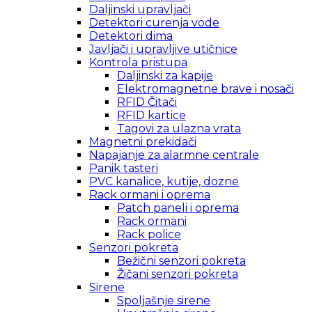
Daljinski upravljači
Detektori curenja vode
Detektori dima
Javljači i upravljive utičnice
Kontrola pristupa
Daljinski za kapije
Elektromagnetne brave i nosači
RFID Čitači
RFID kartice
Tagovi za ulazna vrata
Magnetni prekidači
Napajanje za alarmne centrale
Panik tasteri
PVC kanalice, kutije, dozne
Rack ormani i oprema
Patch paneli i oprema
Rack ormani
Rack police
Senzori pokreta
Bežični senzori pokreta
Žičani senzori pokreta
Sirene
Spoljašnje sirene