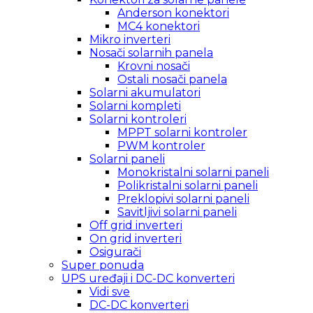
Anderson konektori
MC4 konektori
Mikro inverteri
Nosači solarnih panela
Krovni nosači
Ostali nosači panela
Solarni akumulatori
Solarni kompleti
Solarni kontroleri
MPPT solarni kontroler
PWM kontroler
Solarni paneli
Monokristalni solarni paneli
Polikristalni solarni paneli
Preklopivi solarni paneli
Savitljivi solarni paneli
Off grid inverteri
On grid inverteri
Osigurači
Super ponuda
UPS uređaji i DC-DC konverteri
Vidi sve
DC-DC konverteri