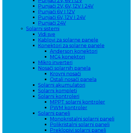
Punjači 2V, 6V i 12V
Punjači 2V, 6V, 12V I 24V
Punjači 6V I 12V
Punjači 6V, 12V I 24V
Punjači 24V
Solarni sistemi
Vidi sve
Kablovi za solarne panele
Konektori za solarne panele
Anderson konektori
MC4 konektori
Mikro inverteri
Nosači solarnih panela
Krovni nosači
Ostali nosači panela
Solarni akumulatori
Solarni kompleti
Solarni kontroleri
MPPT solarni kontroler
PWM kontroler
Solarni paneli
Monokristalni solarni paneli
Polikristalni solarni paneli
Preklopivi solarni paneli