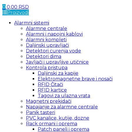
0
0,00
RSD
Proizvodi
Alarmni sistemi
Alarmne centrale
Alarmni i napojni kablovi
Alarmni kompleti
Daljinski upravljači
Detektori curenja vode
Detektori dima
Javljači i upravljive utičnice
Kontrola pristupa
Daljinski za kapije
Elektromagnetne brave i nosači
RFID Čitači
RFID kartice
Tagovi za ulazna vrata
Magnetni prekidači
Napajanje za alarmne centrale
Panik tasteri
PVC kanalice, kutije, dozne
Rack ormani i oprema
Patch paneli i oprema