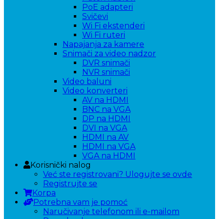
PoE adapteri
Svičevi
Wi Fi ekstenderi
Wi Fi ruteri
Napajanja za kamere
Snimači za video nadzor
DVR snimači
NVR snimači
Video baluni
Video konverteri
AV na HDMI
BNC na VGA
DP na HDMI
DVI na VGA
HDMI na AV
HDMI na VGA
VGA na HDMI
Korisnički nalog
Već ste registrovani? Ulogujte se ovde
Registrujte se
Korpa
Potrebna vam je pomoć
Naručivanje telefonom ili e-mailom