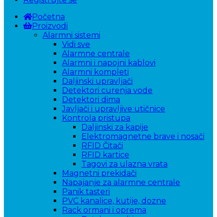
Početna
Proizvodi
Alarmni sistemi
Vidi sve
Alarmne centrale
Alarmni i napojni kablovi
Alarmni kompleti
Daljinski upravljači
Detektori curenja vode
Detektori dima
Javljači i upravljive utičnice
Kontrola pristupa
Daljinski za kapije
Elektromagnetne brave i nosači
RFID Čitači
RFID kartice
Tagovi za ulazna vrata
Magnetni prekidači
Napajanje za alarmne centrale
Panik tasteri
PVC kanalice, kutije, dozne
Rack ormani i oprema