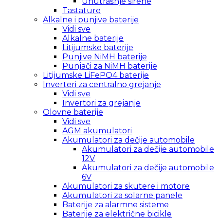
Unutrašnje sirene
Tastature
Alkalne i punjive baterije
Vidi sve
Alkalne baterije
Litijumske baterije
Punjive NiMH baterije
Punjači za NiMH baterije
Litijumske LiFePO4 baterije
Inverteri za centralno grejanje
Vidi sve
Invertori za grejanje
Olovne baterije
Vidi sve
AGM akumulatori
Akumulatori za dečije automobile
Akumulatori za dečije automobile
12V
Akumulatori za dečije automobile
6V
Akumulatori za skutere i motore
Akumulatori za solarne panele
Baterije za alarmne sisteme
Baterije za električne bicikle