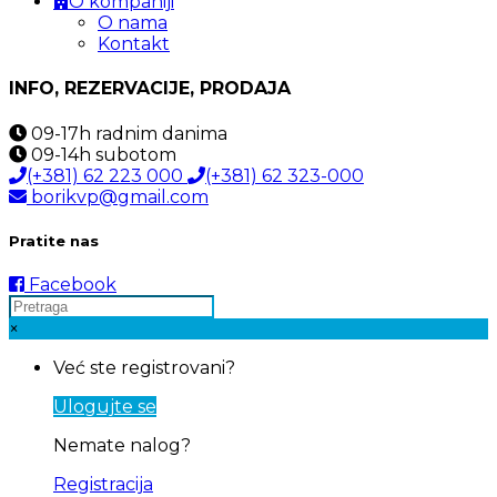
O kompaniji
O nama
Kontakt
INFO, REZERVACIJE, PRODAJA
09-17h
radnim danima
09-14h
subotom
(+381) 62 223 000
(+381) 62 323-000
borikvp@gmail.com
Pratite nas
Facebook
×
Već ste registrovani?
Ulogujte se
Nemate nalog?
Registracija