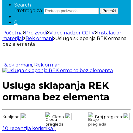
Search
Pretraga za:
Pretraži
0
Početna
Proizvodi
Video nadzor CCTV
Instalacioni
materijal
Rek ormani
Usluga sklapanja REK ormana
bez elementa
Rack ormani
,
Rek ormani
Usluga sklapanja REK
ormana bez elementa
Kupljeno:
Gleda:
Broj pregleda:
(
0
recenzija korisnika )