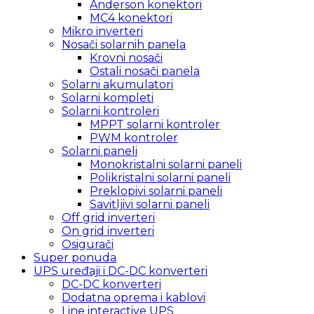
Anderson konektori
MC4 konektori
Mikro inverteri
Nosači solarnih panela
Krovni nosači
Ostali nosači panela
Solarni akumulatori
Solarni kompleti
Solarni kontroleri
MPPT solarni kontroler
PWM kontroler
Solarni paneli
Monokristalni solarni paneli
Polikristalni solarni paneli
Preklopivi solarni paneli
Savitljivi solarni paneli
Off grid inverteri
On grid inverteri
Osigurači
Super ponuda
UPS uređaji i DC-DC konverteri
DC-DC konverteri
Dodatna oprema i kablovi
Line interactive UPS