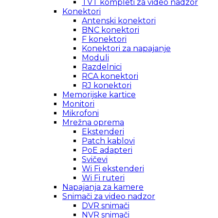
TVT kompleti za video nadzor
Konektori
Antenski konektori
BNC konektori
F konektori
Konektori za napajanje
Moduli
Razdelnici
RCA konektori
RJ konektori
Memorijske kartice
Monitori
Mikrofoni
Mrežna oprema
Ekstenderi
Patch kablovi
PoE adapteri
Svičevi
Wi Fi ekstenderi
Wi Fi ruteri
Napajanja za kamere
Snimači za video nadzor
DVR snimači
NVR snimači