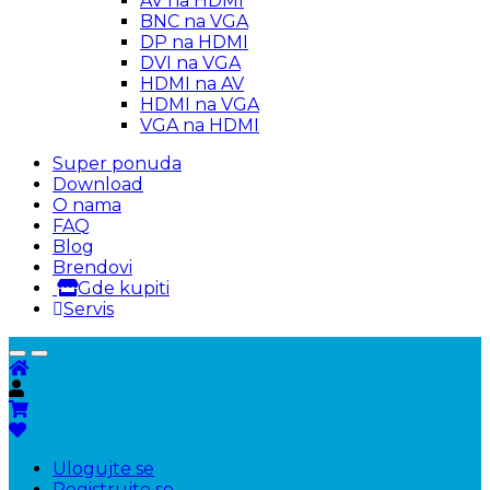
AV na HDMI
BNC na VGA
DP na HDMI
DVI na VGA
HDMI na AV
HDMI na VGA
VGA na HDMI
Super ponuda
Download
O nama
FAQ
Blog
Brendovi
Gde kupiti
Servis
Ulogujte se
Registrujte se