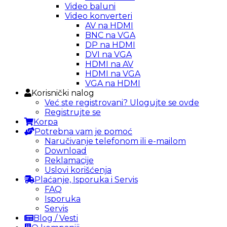
Video baluni
Video konverteri
AV na HDMI
BNC na VGA
DP na HDMI
DVI na VGA
HDMI na AV
HDMI na VGA
VGA na HDMI
Korisnički nalog
Već ste registrovani? Ulogujte se ovde
Registrujte se
Korpa
Potrebna vam je pomoć
Naručivanje telefonom ili e-mailom
Download
Reklamacije
Uslovi korišćenja
Plaćanje, Isporuka i Servis
FAQ
Isporuka
Servis
Blog / Vesti