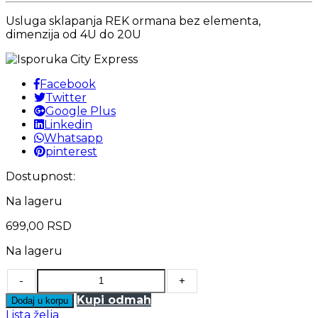
Usluga sklapanja REK ormana bez elementa,
dimenzija od 4U do 20U
Facebook
Twitter
Google Plus
Linkedin
Whatsapp
pinterest
Dostupnost:
Na lageru
699,00
RSD
Na lageru
-
+
Kupi odmah
Dodaj u korpu
Lista želja