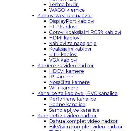
Termo bužiri
WAGO klemice
Kablovi za video nadzor
DisplayPort kablovi
FTP kablovi
Gotovi koaksijalni RG59 kablovi
HDMI kablovi
Kablovi za napajanje
Koaksijalni kablovi
UTP kablovi
VGA kablovi
Kamere za video nadzor
HDCVI kamere
IP kamere
Nosači za kamere
WiFi kamere
Kanalice za kablove | PVC kanalice
Perforirane kanalice
Podne kanalice
Samolepljive kanalice
Kompleti za video nadzor
Dahua komplet video nadzor
HikVision komplet video nadzor