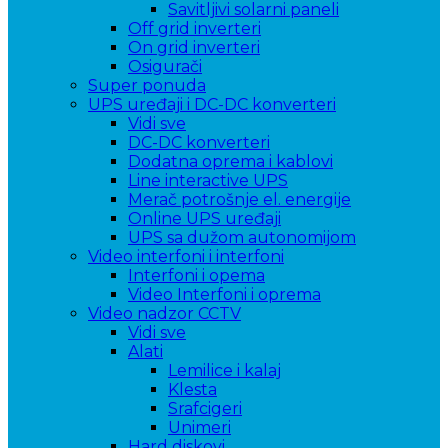
Savitljivi solarni paneli
Off grid inverteri
On grid inverteri
Osigurači
Super ponuda
UPS uređaji i DC-DC konverteri
Vidi sve
DC-DC konverteri
Dodatna oprema i kablovi
Line interactive UPS
Merač potrošnje el. energije
Online UPS uređaji
UPS sa dužom autonomijom
Video interfoni i interfoni
Interfoni i opema
Video Interfoni i oprema
Video nadzor CCTV
Vidi sve
Alati
Lemilice i kalaj
Klesta
Srafcigeri
Unimeri
Hard diskovi