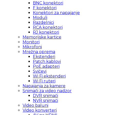
BNC konektori
F konektori
Konektori za napajanje
Moduli
Razdelnici
RCA konektori
RJ konektori
Memorijske kartice
Monitori
Mikrofoni
Mrežna oprema
Ekstenderi
Patch kablovi
PoE adapteri
Svičevi
Wi Fi ekstenderi
Wi Fi ruteri
Napajanja za kamere
Snimači za video nadzor
DVR snimači
NVR snimači
Video baluni
Video konverteri