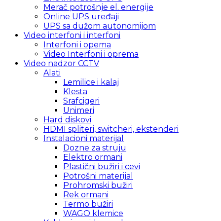
Merač potrošnje el. energije
Online UPS uređaji
UPS sa dužom autonomijom
Video interfoni i interfoni
Interfoni i opema
Video Interfoni i oprema
Video nadzor CCTV
Alati
Lemilice i kalaj
Klesta
Srafcigeri
Unimeri
Hard diskovi
HDMI spliteri, switcheri, ekstenderi
Instalacioni materijal
Dozne za struju
Elektro ormani
Plastični bužiri i cevi
Potrošni materijal
Prohromski bužiri
Rek ormani
Termo bužiri
WAGO klemice