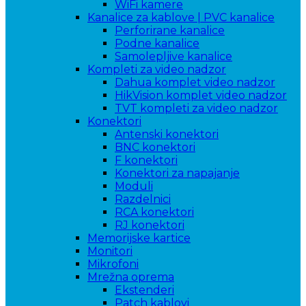
WiFi kamere
Kanalice za kablove | PVC kanalice
Perforirane kanalice
Podne kanalice
Samolepljive kanalice
Kompleti za video nadzor
Dahua komplet video nadzor
HikVision komplet video nadzor
TVT kompleti za video nadzor
Konektori
Antenski konektori
BNC konektori
F konektori
Konektori za napajanje
Moduli
Razdelnici
RCA konektori
RJ konektori
Memorijske kartice
Monitori
Mikrofoni
Mrežna oprema
Ekstenderi
Patch kablovi