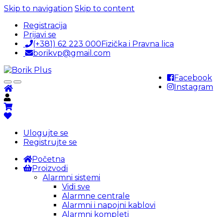
Skip to navigation
Skip to content
Registracija
Prijavi se
(+381) 62 223 000
Fizička i Pravna lica
borikvp@gmail.com
Facebook
Instagram
Ulogujte se
Registrujte se
Početna
Proizvodi
Alarmni sistemi
Vidi sve
Alarmne centrale
Alarmni i napojni kablovi
Alarmni kompleti