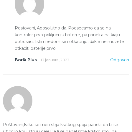
Postovani, Aposolutno da. Podsecamo da se na
kontroler prvo prikljucuju baterije, pa paneli a na kraju
potrosaci. Istim redom se i otkacinju, dakle ne mozete
otkaciti baterije prvo.
Borik Plus
Odgovori
13 januara, 2023
Poštovani,kako se meri strja kratkog spoja panela da bi se
utvrdilo koju struju daje.Da li se panel sme kratko spoji na