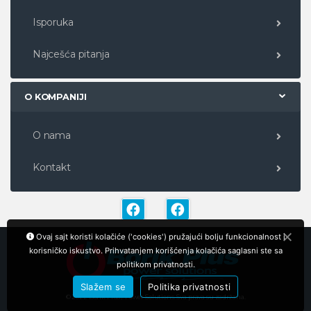
Isporuka
Najcešća pitanja
O KOMPANIJI
O nama
Kontakt
Ovaj sajt koristi kolačiće ('cookies') pružajući bolju funkcionalnost i
korisničko iskustvo. Prihvatanjem korišćenja kolačića saglasni ste sa
politikom privatnosti.
Slažem se
Politika privatnosti