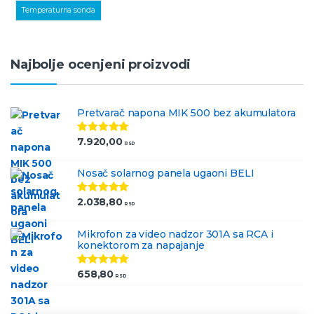
,
Temperaturna sonda
Najbolje ocenjeni proizvodi
Pretvarač napona MIK 500 bez akumulatora
7.920,00
Ocenjeno
RSD
5.00
od 5
Nosač solarnog panela ugaoni BELI
2.038,80
Ocenjeno
RSD
5.00
od 5
Mikrofon za video nadzor 301A sa RCA i
konektorom za napajanje
658,80
Ocenjeno
RSD
5.00
od 5