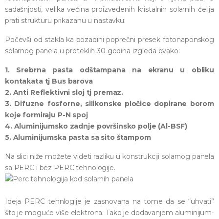
sadašnjosti, velika većina proizvedenih kristalnih solarnih ćelija
prati strukturu prikazanu u nastavku:
Počevši od stakla ka pozadini poprečni presek fotonaponskog
solarnog panela u proteklih 30 godina izgleda ovako:
1. Srebrna pasta odštampana na ekranu u obliku
kontakata tj Bus barova
2. Anti Reflektivni sloj tj premaz.
3. Difuzne fosforne, silikonske pločice dopirane borom
koje formiraju P-N spoj
4. Aluminijumsko zadnje površinsko polje (Al-BSF)
5. Aluminijumska pasta sa sito štampom
Na slici niže možete videti razliku u konstrukciji solarnog panela
sa PERC i bez PERC tehnologije.
Ideja PERC tehnlogije je zasnovana na tome da se “uhvati”
što je moguće više elektrona. Tako je dodavanjem aluminijum-