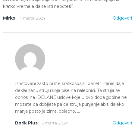
kratko vreme a da se isti neošteti?
Mirko
Odgovori
4 marta, 2024
Postovani zasto bi ste kratkospajali panel? Panel daje
deklarisanu struju koja pise na nalepnici. Ta struja se
odnosi na IDELANE uslove koje u ovo doba godine ne
mozete da dobijete pa ce struja punjenje abiti daleko
manja posto je zima, oblacno, …
Borik Plus
Odgovori
8 marta, 2024