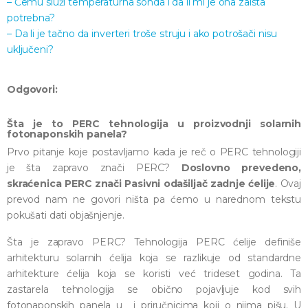
– Čemu služi temperaturna sonda i da li mi je ona zaista
potrebna?
– Da li je tačno da inverteri troše struju i ako potrošači nisu
uključeni?
Odgovori:
Šta je to PERC tehnologija u proizvodnji solarnih
fotonaponskih panela?
Prvo pitanje koje postavljamo kada je reč o PERC tehnologiji
je šta zapravo znači PERC?
Doslovno prevedeno,
skraćenica PERC znači Pasivni odašiljač zadnje ćelije
. Ovaj
prevod nam ne govori ništa pa ćemo u narednom tekstu
pokušati dati objašnjenje.
Šta je zapravo PERC? Tehnologija PERC ćelije definiše
arhitekturu solarnih ćelija koja se razlikuje od standardne
arhitekture ćelija koja se koristi već trideset godina. Ta
zastarela tehnologija se obično pojavljuje kod svih
fotonaponskih panela u i priručnicima koji o njima pišu. U