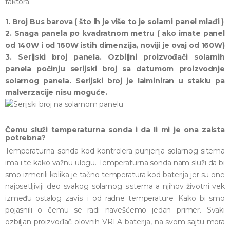
faktora:
1. Broj Bus barova ( što ih je više to je solarni panel mlađi )
2. Snaga panela po kvadratnom metru ( ako imate panel
od 140W i od 160W istih dimenzija, noviji je ovaj od 160W)
3. Serijski broj panela. Ozbiljni proizvođači solarnih
panela počinju serijski broj sa datumom proizvodnje
solarnog panela. Serijski broj je laiminiran u staklu pa
malverzacije nisu moguće.
Čemu služi temperaturna sonda i da li mi je ona zaista
potrebna?
Temperaturna sonda kod kontrolera punjenja solarnog sitema
ima i te kako važnu ulogu. Temperaturna sonda nam služi da bi
smo izmerili kolika je tačno temperatura kod baterija jer su one
najosetljiviji deo svakog solarnog sistema a njihov životni vek
između ostalog zavisi i od radne temperature. Kako bi smo
pojasnili o čemu se radi navešćemo jedan primer. Svaki
ozbiljan proizvođač olovnih VRLA baterija, na svom sajtu mora