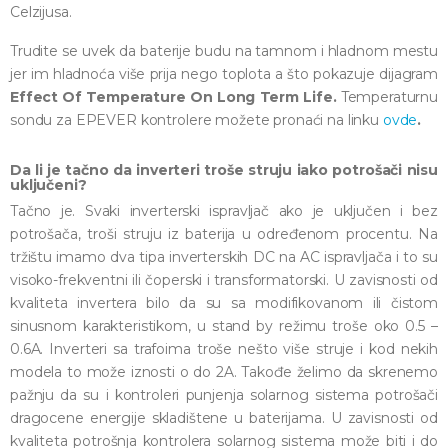
Celzijusa.
Trudite se uvek da baterije budu na tamnom i hladnom mestu
jer im hladnoća više prija nego toplota a što pokazuje dijagram
Effect Of Temperature On Long Term Life.
Temperaturnu
sondu za EPEVER kontrolere možete pronaći na linku
ovde
.
Da li je tačno da inverteri troše struju iako potrošači nisu
uključeni?
Tačno je. Svaki inverterski ispravljač ako je uključen i bez
potrošača, troši struju iz baterija u određenom procentu. Na
tržištu imamo dva tipa inverterskih DC na AC ispravljača i to su
visoko-frekventni ili čoperski i transformatorski. U zavisnosti od
kvaliteta invertera bilo da su sa modifikovanom ili čistom
sinusnom karakteristikom, u stand by režimu troše oko 0.5 –
0.6A. Inverteri sa trafoima troše nešto više struje i kod nekih
modela to može iznosti o do 2A. Takođe želimo da skrenemo
pažnju da su i kontroleri punjenja solarnog sistema potrošači
dragocene energije skladištene u baterijama. U zavisnosti od
kvaliteta potrošnja kontrolera solarnog sistema može biti i do