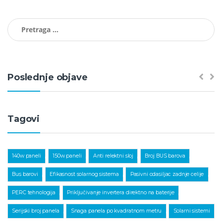
Pretraga za:
Poslednje objave
Tagovi
,
,
,
,
140w paneli
150w paneli
Anti relektni sloj
Broj BUS barova
,
,
,
Bus barovi
Efikasnost solarnog sistema
Pasivni odasiljac zadnje celije
,
,
PERC tehnologija
Priključivanje invertera direktno na baterije
,
,
Serijski broj panela
Snaga panela po kvadratnom metru
Solarni sistemi