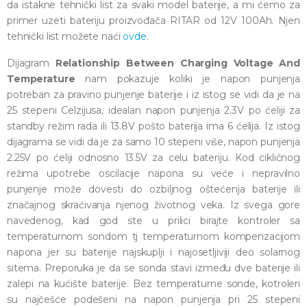
da istakne tehnički list za svaki model baterije, a mi ćemo za
primer uzeti bateriju proizvođača RITAR od 12V 100Ah. Njen
tehnički list možete naći
ovde
.
Dijagram
Relationship Between Charging Voltage And
Temperature
nam pokazuje koliki je napon punjenja
potreban za pravino punjenje baterije i iz istog se vidi da je na
25 stepeni Celzijusa, idealan napon punjenja 2.3V po ćeliji za
standby režim rada ili 13.8V pošto baterija ima 6 ćelija. Iz istog
dijagrama se vidi da je za samo 10 stepeni više, napon punjenja
2.25V po ćeliji odnosno 13.5V za celu bateriju. Kod cikličnog
režima upotrebe oscilacije napona su veće i nepravilno
punjenje može dovesti do ozbiljnog oštećenja baterije ili
značajnog skraćivanja njenog životnog veka. Iz svega gore
navedenog, kad god ste u prilici birajte kontroler sa
temperaturnom sondom tj temperaturnom kompenzacijom
napona jer su baterije najskuplji i najosetljiviji deo solarnog
sitema. Preporuka je da se sonda stavi između dve baterije ili
zalepi na kućište baterije. Bez temperaturne sonde, kotroleri
su najčešće podešeni na napon punjenja pri 25 stepeni