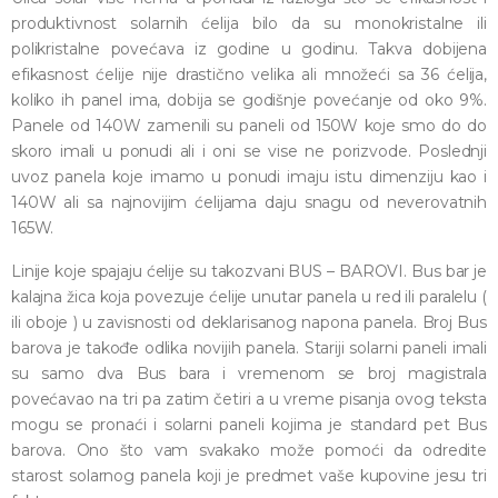
produktivnost solarnih ćelija bilo da su monokristalne ili
polikristalne povećava iz godine u godinu. Takva dobijena
efikasnost ćelije nije drastično velika ali množeći sa 36 ćelija,
koliko ih panel ima, dobija se godišnje povećanje od oko 9%.
Panele od 140W zamenili su paneli od 150W koje smo do do
skoro imali u ponudi ali i oni se vise ne porizvode. Poslednji
uvoz panela koje imamo u ponudi imaju istu dimenziju kao i
140W ali sa najnovijim ćelijama daju snagu od neverovatnih
165W.
Linije koje spajaju ćelije su takozvani BUS – BAROVI. Bus bar je
kalajna žica koja povezuje ćelije unutar panela u red ili paralelu (
ili oboje ) u zavisnosti od deklarisanog napona panela. Broj Bus
barova je takođe odlika novijih panela. Stariji solarni paneli imali
su samo dva Bus bara i vremenom se broj magistrala
povećavao na tri pa zatim četiri a u vreme pisanja ovog teksta
mogu se pronaći i solarni paneli kojima je standard pet Bus
barova. Ono što vam svakako može pomoći da odredite
starost solarnog panela koji je predmet vaše kupovine jesu tri