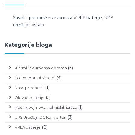
Saveti i preporuke vezane za VRLA baterije, UPS
uređaje i ostalo
Kategorije bloga
(3)
Alarmi i sigurnosna oprema
(3)
Fotonaponski sistemi
(1)
Nase prednosti
(5)
Olovne baterije
(1)
Rečnik pojmova i tehničkih izraza
(3)
UPS Uređaji I DC Konverteri
(8)
VRLA baterije