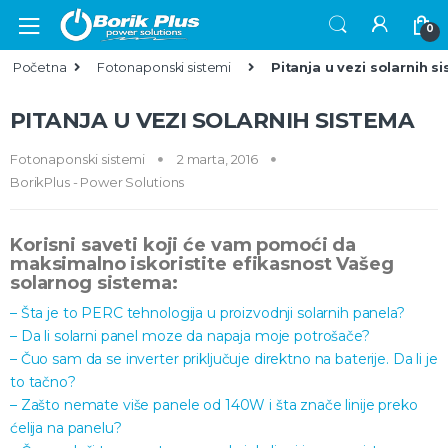
Skip to navigation
Skip to content
0
Početna
Fotonaponski sistemi
Pitanja u vezi solarnih s
PITANJA U VEZI SOLARNIH SISTEMA
Fotonaponski sistemi
2 marta, 2016
BorikPlus - Power Solutions
Korisni saveti koji će vam pomoći da
maksimalno iskoristite efikasnost Vašeg
solarnog sistema:
– Šta je to PERC tehnologija u proizvodnji solarnih panela?
– Da li solarni panel moze da napaja moje potrošače?
– Čuo sam da se inverter priključuje direktno na baterije. Da li je
to tačno?
– Zašto nemate više panele od 140W i šta znače linije preko
ćelija na panelu?