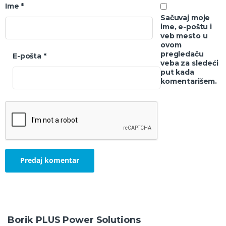
Ime
*
Sačuvaj moje
ime, e-poštu i
veb mesto u
ovom
pregledaču
E-pošta
*
veba za sledeći
put kada
komentarišem.
Borik PLUS Power Solutions