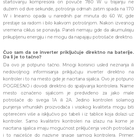
startovanju kompresora on povuče 780 W u trajanju ne
dužem od dve sekunde, potrošnja odmah zatim spada na 170
W i linearno opada u narednih par minuta do 60 W, gde
prestaje sa radom i bilo kakvom potrošnjom. Nakon izvesnog
vremena ciklus se ponavlja. Paneli nemaju gde da akumuliraju
prikupljenu energiju i ne mogu da napajaju potrošače direktno.
Čuo sam da se inverter priključuje direktno na baterije.
Da li je to tačno?
Da ovo je potpuno tačno. Mnogi korisnici usled neznanja ili
nedovoljnog informisanja priključuju inverter direktno na
kontroler i to na mesto gde je nacrtana sijalica. Ovo je potpuno
POGREŠNO i dovodi direktno do spaljivanja kontrolera. Naime
mesto označeno sijalicom je predviđeno za jako male
potrošače do svega 1A ili 2A. Jedino kontroleri solarnog
punjenja vrhunskih proizvođača i visokog kvaliteta mogu biti
opterećeni više a isključivo po tabeli i iz tablice koja dolazi uz
kontroler. Samo kvalitetni kontroleri na izlazu na kome je
nacrtana sijalica imaju mogućnost priključenja većih potrošača
i to najćešće do nazivne snage samog kontrolera. Primer: