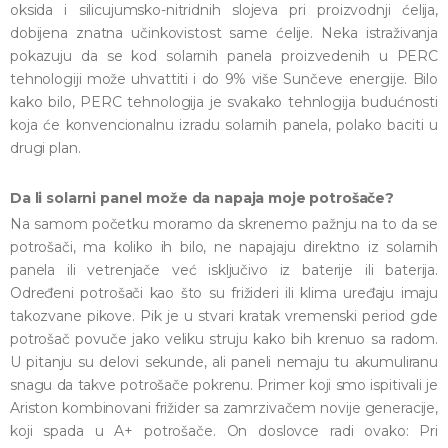
oksida i silicujumsko-nitridnih slojeva pri proizvodnji ćelija,
dobijena znatna učinkovistost same ćelije. Neka istraživanja
pokazuju da se kod solarnih panela proizvedenih u PERC
tehnologiji može uhvattiti i do 9% više Sunčeve energije. Bilo
kako bilo, PERC tehnologija je svakako tehnlogija budućnosti
koja će konvencionalnu izradu solarnih panela, polako baciti u
drugi plan.
Da li solarni panel može da napaja moje potrošače?
Na samom početku moramo da skrenemo pažnju na to da se
potrošači, ma koliko ih bilo, ne napajaju direktno iz solarnih
panela ili vetrenjače već isključivo iz baterije ili baterija.
Određeni potrošači kao što su frižideri ili klima uređaju imaju
takozvane pikove. Pik je u stvari kratak vremenski period gde
potrošač povuče jako veliku struju kako bih krenuo sa radom.
U pitanju su delovi sekunde, ali paneli nemaju tu akumuliranu
snagu da takve potrošače pokrenu. Primer koji smo ispitivali je
Ariston kombinovani frižider sa zamrzivačem novije generacije,
koji spada u A+ potrošače. On doslovce radi ovako: Pri