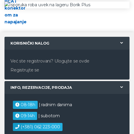
KORISNIČKI NALOG
Već ste registrovani?
Ulogujte se ovde
Registrujte se
INFO, REZERVACIJE, PRODAJA
08-18h
| radnim danima
09-14h
| subotom
(+381) 062 223-000