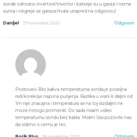
sonde odnosno invertora?invertor i baterije su u garazi i nema
sunca i negreje se garaza.Hvala unapred na odgovoru!
Danijel
Odgovori
27 novembra, 2020
Postovani. Bilo kakva temperaturna sonda je pozeljna
radi korekcije napona punjenja. Razlika u visini ili daljini od
1m nije znacajna i temperatura se na toj razdaljini ne
moze mnogo promeniti. Do sada nisam video
temperaturnu sondu bez kabla. Molim Vas pozovite nas
da vidimo o cemu je rec.
Borik Plus
Odgovori
28 novembra, 2020