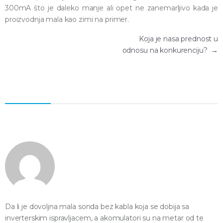
300mA što je daleko manje ali opet ne zanemarljivo kada je
proizvodnja mala kao zimi na primer.
Kretanje članka
Koja je nasa prednost u
odnosu na konkurenciju?
→
Da li je dovoljna mala sonda bez kabla koja se dobija sa
inverterskim ispravljacem, a akomulatori su na metar od te