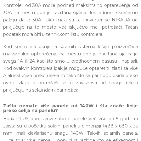
Kontroler od 30A može podneti maksimalno opterećenje od
30A na mestu gde je nacrtana sijalica. Jos jednom skrećemo
pažnju da je 30A jako mala struja i inverter se NIKADA ne
priključuje na to mesto već isključivo mali potrošači. Tačan
podatak mora biti u tehničkom listu kontrolera.
Kod kontrolera punjenja solarnih sistema lošijih proizvođača
maksimalno opterećenje na mestu gde je nacrtana sijalica je
svega 1A ili 2A kao što smo u predhodnom pasusu i napisali.
Kod ovakvih kontrolera ipak je moguće opteretiti izlaz i sa više
A ali isključivo preko rele-a to tako što se par nogu okida preko
ovog izlaza a potrošači se u zavisnosti od snage rele-a
priključuju na sekundarni par nožica.
Zašto nemate više panele od 140W i šta znače linije
preko ćelija na panelu?
Borik PLUS doo, uvozi solarne panele već više od 5 godina i
zaista su u početku solarni paneli u dimenziji 1488 x 680 x 35
mm imali deklarisanu snagu 140W. Takvih solarnih panela,
Ulica solar više nema u ponudi iz razloga što se efikasnost i