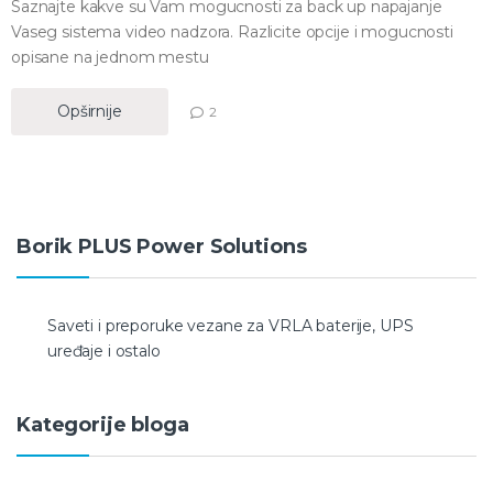
Saznajte kakve su Vam mogucnosti za back up napajanje
Vaseg sistema video nadzora. Razlicite opcije i mogucnosti
opisane na jednom mestu
Opširnije
2
Borik PLUS Power Solutions
Saveti i preporuke vezane za VRLA baterije, UPS
uređaje i ostalo
Kategorije bloga