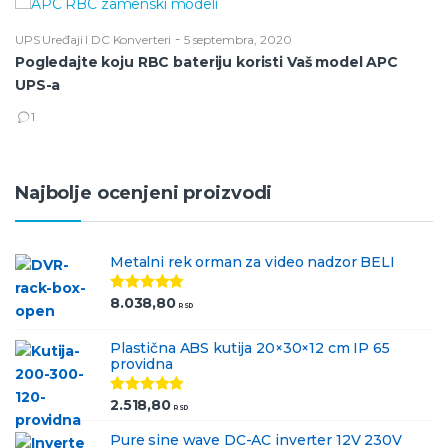
-
UPS Uređaji I DC Konverteri
5 septembra, 2020
VR
Pogledajte koju RBC bateriju koristi Vaš model APC
P
UPS-a
1
Najbolje ocenjeni proizvodi
Metalni rek orman za video nadzor BELI
8.038,80
Ocenjeno
RSD
5.00
od 5
Plastična ABS kutija 20×30×12 cm IP 65
providna
2.518,80
Ocenjeno
RSD
5.00
od 5
Pure sine wave DC-AC inverter 12V 230V