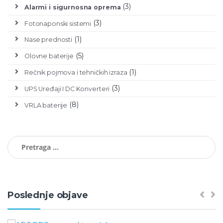
(3)
Alarmi i sigurnosna oprema
(3)
Fotonaponski sistemi
(1)
Nase prednosti
(5)
Olovne baterije
(1)
Rečnik pojmova i tehničkih izraza
(3)
UPS Uređaji I DC Konverteri
(8)
VRLA baterije
Pretraga za:
Poslednje objave