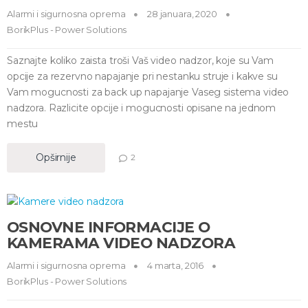
Alarmi i sigurnosna oprema
28 januara, 2020
BorikPlus - Power Solutions
Saznajte koliko zaista troši Vaš video nadzor, koje su Vam
opcije za rezervno napajanje pri nestanku struje i kakve su
Vam mogucnosti za back up napajanje Vaseg sistema video
nadzora. Razlicite opcije i mogucnosti opisane na jednom
mestu
Opširnije
2
OSNOVNE INFORMACIJE O
KAMERAMA VIDEO NADZORA
Alarmi i sigurnosna oprema
4 marta, 2016
BorikPlus - Power Solutions