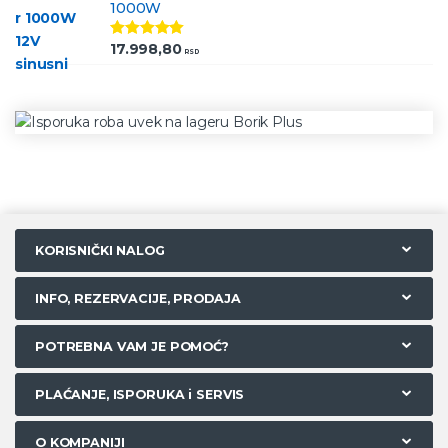
1000W
17.998,80
Ocenjeno
RSD
5.00
od 5
KORISNIČKI NALOG
INFO, REZERVACIJE, PRODAJA
POTREBNA VAM JE POMOĆ?
PLAĆANJE, ISPORUKA i SERVIS
O KOMPANIJI