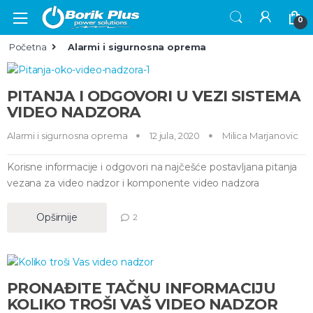
Skip to navigation
Skip to content
0
Početna
Alarmi i sigurnosna oprema
PITANJA I ODGOVORI U VEZI SISTEMA
VIDEO NADZORA
Alarmi i sigurnosna oprema
12 jula, 2020
Milica Marjanovic
Korisne informacije i odgovori na najčešće postavljana pitanja
vezana za video nadzor i komponente video nadzora
Opširnije
2
PRONAĐITE TAČNU INFORMACIJU
KOLIKO TROŠI VAŠ VIDEO NADZOR