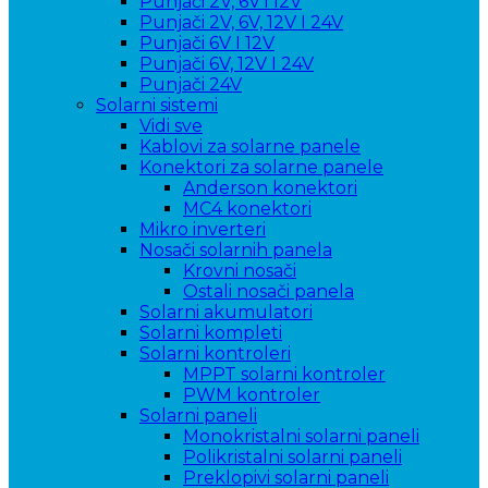
Punjači 2V, 6V i 12V
Punjači 2V, 6V, 12V I 24V
Punjači 6V I 12V
Punjači 6V, 12V I 24V
Punjači 24V
Solarni sistemi
Vidi sve
Kablovi za solarne panele
Konektori za solarne panele
Anderson konektori
MC4 konektori
Mikro inverteri
Nosači solarnih panela
Krovni nosači
Ostali nosači panela
Solarni akumulatori
Solarni kompleti
Solarni kontroleri
MPPT solarni kontroler
PWM kontroler
Solarni paneli
Monokristalni solarni paneli
Polikristalni solarni paneli
Preklopivi solarni paneli