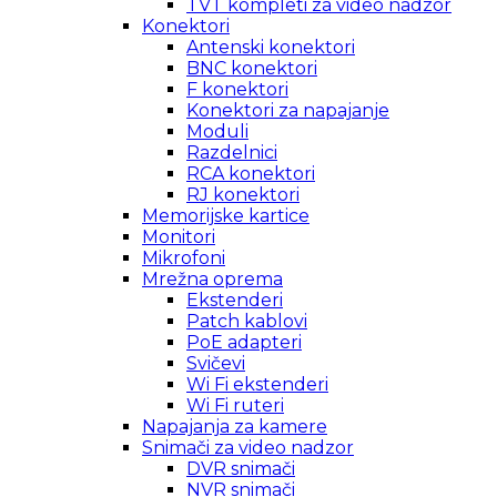
TVT kompleti za video nadzor
Konektori
Antenski konektori
BNC konektori
F konektori
Konektori za napajanje
Moduli
Razdelnici
RCA konektori
RJ konektori
Memorijske kartice
Monitori
Mikrofoni
Mrežna oprema
Ekstenderi
Patch kablovi
PoE adapteri
Svičevi
Wi Fi ekstenderi
Wi Fi ruteri
Napajanja za kamere
Snimači za video nadzor
DVR snimači
NVR snimači