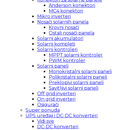
Anderson konektori
MC4 konektori
Mikro inverteri
Nosači solarnih panela
Krovni nosači
Ostali nosači panela
Solarni akumulatori
Solarni kompleti
Solarni kontroleri
MPPT solarni kontroler
PWM kontroler
Solarni paneli
Monokristalni solarni paneli
Polikristalni solarni paneli
Preklopivi solarni paneli
Savitljivi solarni paneli
Off grid inverteri
On grid inverteri
Osigurači
Super ponuda
UPS uređaji i DC-DC konverteri
Vidi sve
DC-DC konverteri