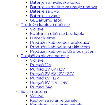
Baterije za invalidska kolica
Baterije za mašine za pranje podova
Baterije za UPS
Baterije za vage
GEL akumulatori
Produžni kablovi i utičnice
Vidi sve
Kuplunzi i utičnice bez kabla
Luster kleme
Produžni kablovi bez prekidača
Produžni kablovi sa prekidačem
Produžni kablovi sa USB punjačem
Punjači za olovne baterije
Vidi sve
Punjači 12V
Punjači 2V, 6V i 12V
Punjači 2V, 6V, 12V I 24V
Punjači 6V I 12V
Punjači 6V, 12V I 24V
Punjači 24V
Solarni sistemi
Vidi sve
Kablovi za solarne panele
Konektori za solarne panele