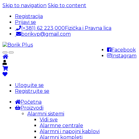
Skip to navigation
Skip to content
Registracija
Prijavi se
(+381) 62 223 000
Fizička i Pravna lica
borikvp@gmail.com
Facebook
Instagram
Ulogujte se
Registrujte se
Početna
Proizvodi
Alarmni sistemi
Vidi sve
Alarmne centrale
Alarmni i napojni kablovi
Alarmni kompleti