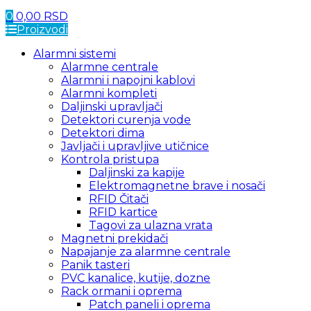
0
0,00
RSD
Proizvodi
Alarmni sistemi
Alarmne centrale
Alarmni i napojni kablovi
Alarmni kompleti
Daljinski upravljači
Detektori curenja vode
Detektori dima
Javljači i upravljive utičnice
Kontrola pristupa
Daljinski za kapije
Elektromagnetne brave i nosači
RFID Čitači
RFID kartice
Tagovi za ulazna vrata
Magnetni prekidači
Napajanje za alarmne centrale
Panik tasteri
PVC kanalice, kutije, dozne
Rack ormani i oprema
Patch paneli i oprema