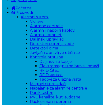
Početna
Proizvodi
Alarmni sistemi
Vidi sve
Alarmne centrale
Alarmni i napojni kablovi
Alarmni kompleti
Daljinski upravljači
Detektori curenja vode
Detektori dima
Javljači i upravljive utičnice
Kontrola pristupa
Daljinski za kapije
Elektromagnetne brave i nosači
RFID Čitači
RFID kartice
Tagovi za ulazna vrata
Magnetni prekidači
Napajanje za alarmne centrale
Panik tasteri
PVC kanalice, kutije, dozne
Rack ormani i oprema