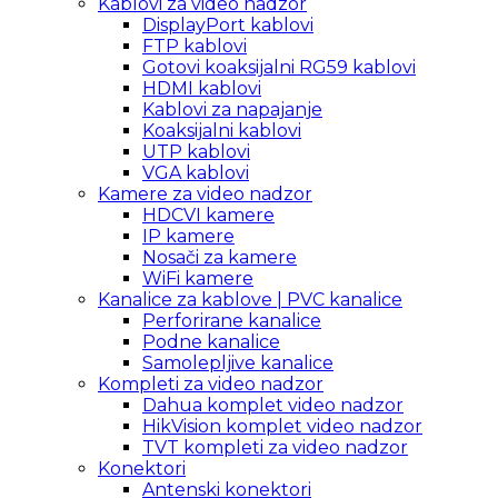
Kablovi za video nadzor
DisplayPort kablovi
FTP kablovi
Gotovi koaksijalni RG59 kablovi
HDMI kablovi
Kablovi za napajanje
Koaksijalni kablovi
UTP kablovi
VGA kablovi
Kamere za video nadzor
HDCVI kamere
IP kamere
Nosači za kamere
WiFi kamere
Kanalice za kablove | PVC kanalice
Perforirane kanalice
Podne kanalice
Samolepljive kanalice
Kompleti za video nadzor
Dahua komplet video nadzor
HikVision komplet video nadzor
TVT kompleti za video nadzor
Konektori
Antenski konektori