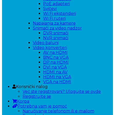
PoE adapteri
Svičevi
Wi Fi ekstenderi
Wi Fi ruteri
Napajanja za kamere
Snimači za video nadzor
DVR snimači
NVR snimači
Video baluni
Video konverteri
AV na HDMI
BNC na VGA
DP na HDMI
DVI na VGA
HDMI na AV
HDMI na VGA
VGA na HDMI
Korisnički nalog
Već ste registrovani? Ulogujte se ovde
Registrujte se
Korpa
Potrebna vam je pomoć
Naručivanje telefonom ili e-mailom