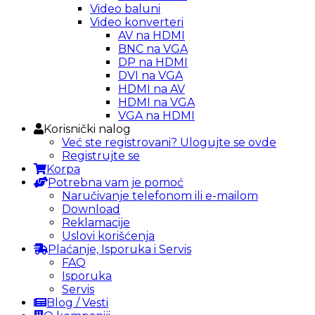
Video baluni
Video konverteri
AV na HDMI
BNC na VGA
DP na HDMI
DVI na VGA
HDMI na AV
HDMI na VGA
VGA na HDMI
Korisnički nalog
Već ste registrovani? Ulogujte se ovde
Registrujte se
Korpa
Potrebna vam je pomoć
Naručivanje telefonom ili e-mailom
Download
Reklamacije
Uslovi korišćenja
Plaćanje, Isporuka i Servis
FAQ
Isporuka
Servis
Blog / Vesti