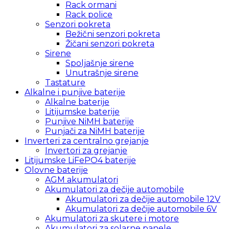
Rack ormani
Rack police
Senzori pokreta
Bežični senzori pokreta
Žičani senzori pokreta
Sirene
Spoljašnje sirene
Unutrašnje sirene
Tastature
Alkalne i punjive baterije
Alkalne baterije
Litijumske baterije
Punjive NiMH baterije
Punjači za NiMH baterije
Inverteri za centralno grejanje
Invertori za grejanje
Litijumske LiFePO4 baterije
Olovne baterije
AGM akumulatori
Akumulatori za dečije automobile
Akumulatori za dečije automobile 12V
Akumulatori za dečije automobile 6V
Akumulatori za skutere i motore
Akumulatori za solarne panele