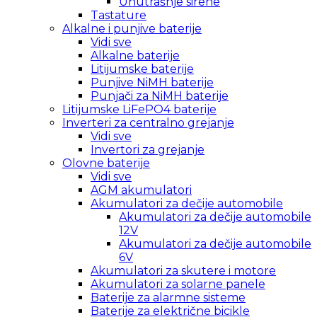
Unutrašnje sirene
Tastature
Alkalne i punjive baterije
Vidi sve
Alkalne baterije
Litijumske baterije
Punjive NiMH baterije
Punjači za NiMH baterije
Litijumske LiFePO4 baterije
Inverteri za centralno grejanje
Vidi sve
Invertori za grejanje
Olovne baterije
Vidi sve
AGM akumulatori
Akumulatori za dečije automobile
Akumulatori za dečije automobile
12V
Akumulatori za dečije automobile
6V
Akumulatori za skutere i motore
Akumulatori za solarne panele
Baterije za alarmne sisteme
Baterije za električne bicikle