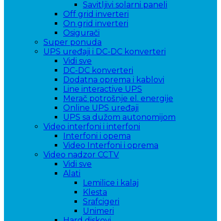
Savitljivi solarni paneli
Off grid inverteri
On grid inverteri
Osigurači
Super ponuda
UPS uređaji i DC-DC konverteri
Vidi sve
DC-DC konverteri
Dodatna oprema i kablovi
Line interactive UPS
Merač potrošnje el. energije
Online UPS uređaji
UPS sa dužom autonomijom
Video interfoni i interfoni
Interfoni i opema
Video Interfoni i oprema
Video nadzor CCTV
Vidi sve
Alati
Lemilice i kalaj
Klesta
Srafcigeri
Unimeri
Hard diskovi