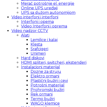
Merač potrošnje el. energije
Online UPS uređaji
UPS sa dužom autonomijom
Video interfoni i interfoni
Interfoni i opema
Video Interfoni i oprema
Video nadzor CCTV
Alati
Lemilice i kalaj
Klesta
Srafcigeri
Unimeri
Hard diskovi
HDMI spliteri, switcheri, ekstenderi
Instalacioni materijal
Dozne za struju
Elektro ormani
Plastični bužiri i cevi
Potrošni materijal
Prohromski bužiri
Rek ormani
Termo bužiri
WAGO klemice