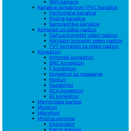
WiFi kamere
Kanalice za kablove | PVC kanalice
Perforirane kanalice
Podne kanalice
Samolepljive kanalice
Kompleti za video nadzor
Dahua komplet video nadzor
HikVision komplet video nadzor
TVT kompleti za video nadzor
Konektori
Antenski konektori
BNC konektori
F konektori
Konektori za napajanje
Moduli
Razdelnici
RCA konektori
RJ konektori
Memorijske kartice
Monitori
Mikrofoni
Mrežna oprema
Ekstenderi
Patch kablovi