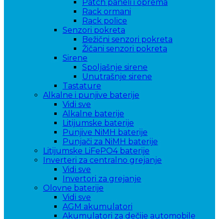
Patch paneli i oprema
Rack ormani
Rack police
Senzori pokreta
Bežični senzori pokreta
Žičani senzori pokreta
Sirene
Spoljašnje sirene
Unutrašnje sirene
Tastature
Alkalne i punjive baterije
Vidi sve
Alkalne baterije
Litijumske baterije
Punjive NiMH baterije
Punjači za NiMH baterije
Litijumske LiFePO4 baterije
Inverteri za centralno grejanje
Vidi sve
Invertori za grejanje
Olovne baterije
Vidi sve
AGM akumulatori
Akumulatori za dečije automobile