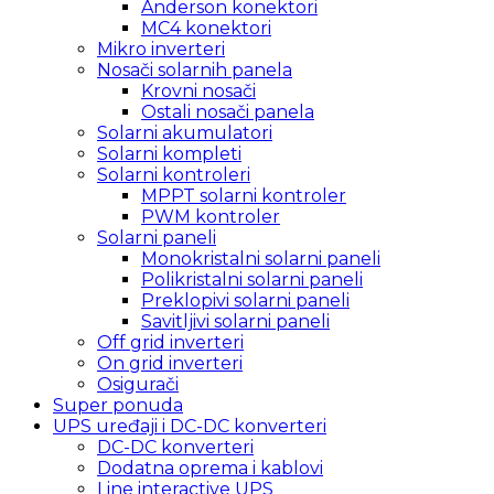
Anderson konektori
MC4 konektori
Mikro inverteri
Nosači solarnih panela
Krovni nosači
Ostali nosači panela
Solarni akumulatori
Solarni kompleti
Solarni kontroleri
MPPT solarni kontroler
PWM kontroler
Solarni paneli
Monokristalni solarni paneli
Polikristalni solarni paneli
Preklopivi solarni paneli
Savitljivi solarni paneli
Off grid inverteri
On grid inverteri
Osigurači
Super ponuda
UPS uređaji i DC-DC konverteri
DC-DC konverteri
Dodatna oprema i kablovi
Line interactive UPS