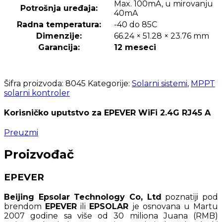
Max. 100mA, u mirovanju
Potrošnja uređaja:
40mA
Radna temperatura:
-40 do 85C
Dimenzije:
66.24 × 51.28 × 23.76 mm
Garancija:
12 meseci
Šifra proizvoda:
8045
Kategorije:
Solarni sistemi
,
MPPT
solarni kontroler
Korisničko uputstvo za EPEVER WiFi 2.4G RJ45 A
Preuzmi
Proizvođač
EPEVER
Beijing Epsolar Technology Co, Ltd
poznatiji pod
brendom
EPEVER
ili
EPSOLAR
je osnovana u Martu
2007 godine sa više od 30 miliona Juana (RMB)