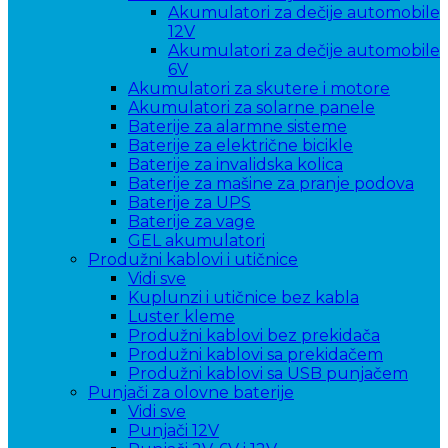
Akumulatori za dečije automobile
12V
Akumulatori za dečije automobile
6V
Akumulatori za skutere i motore
Akumulatori za solarne panele
Baterije za alarmne sisteme
Baterije za električne bicikle
Baterije za invalidska kolica
Baterije za mašine za pranje podova
Baterije za UPS
Baterije za vage
GEL akumulatori
Produžni kablovi i utičnice
Vidi sve
Kuplunzi i utičnice bez kabla
Luster kleme
Produžni kablovi bez prekidača
Produžni kablovi sa prekidačem
Produžni kablovi sa USB punjačem
Punjači za olovne baterije
Vidi sve
Punjači 12V