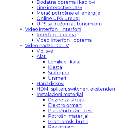
Dodatna oprema i kablovi
Line interactive UPS
Merač potrošnje el. energije
Online UPS uređaji
UPS sa dužom autonomijom
Video interfoni i interfoni
Interfoni i opema
Video Interfoni i oprema
Video nadzor CCTV
Vidi sve
Alati
Lemilice i kalaj
Klesta
Srafcigeri
Unimeri
Hard diskovi
HDMI spliteri, switcheri, ekstenderi
Instalacioni materijal
Dozne za struju
Elektro ormani
Plastični bužiri i cevi
Potrošni materijal
Prohromski bužiri
Rek ormani