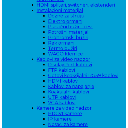
HDMI spliteri, switcheri, ekstenderi
Instalacioni materijal
Dozne za struju
Elektro ormani
Plastični bužiri i cevi
Potrošni materijal
Prohromski bužiri
Rek ormani
Termo bužiri
WAGO klemice
Kablovi za video nadzor
DisplayPort kablovi
FTP kablovi
Gotovi koaksijalni RG59 kablovi
HDMI kablovi
Kablovi za napajanje
Koaksijalni kablovi
UTP kablovi
VGA kablovi
Kamere za video nadzor
HDCVI kamere
IP kamere
Nosači za kamere