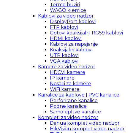
Termo bužiri
WAGO klemice
Kablovi za video nadzor
DisplayPort kablovi
FTP kablovi
Gotovi koaksijalni RG59 kablovi
HDMI kablovi
Kablovi za napajanje
Koaksijalni kablovi
UTP kablovi
VGA kablovi
Kamere za video nadzor
HDCVI kamere
IP kamere
Nosači za kamere
WiFi kamere
Kanalice za kablove | PVC kanalice
Perforirane kanalice
Podne kanalice
Samolepljive kanalice
Kompleti za video nadzor
Dahua komplet video nadzor
HikVision komplet video nadzor