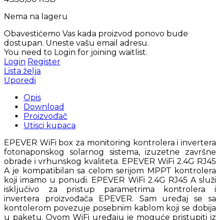
Nema na lageru
Obavestićemo Vas kada proizvod ponovo bude
dostupan. Uneste vašu email adresu.
You need to Login for joining waitlist.
Login
Register
Lista želja
Uporedi
Opis
Download
Proizvođač
Utisci kupaca
EPEVER WiFi box za monitoring kontrolera i invertera
fotonaponskog solarnog sistema, izuzetne završne
obrade i vrhunskog kvaliteta. EPEVER WiFi 2.4G RJ45
A je kompatibilan sa celom serijom MPPT kontrolera
koji imamo u ponudi. EPEVER WiFi 2.4G RJ45 A služi
isključivo za pristup parametrima kontrolera i
invertera proizvođača EPEVER. Sam uređaj se sa
kontolerom povezuje posebnim kablom koji se dobija
u paketu. Ovom WiFi uređaju je moguće pristupiti iz