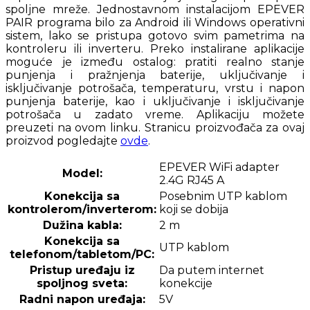
spoljne mreže. Jednostavnom instalacijom EPEVER
PAIR programa bilo za Android ili Windows operativni
sistem, lako se pristupa gotovo svim pametrima na
kontroleru ili inverteru. Preko instalirane aplikacije
moguće je između ostalog: pratiti realno stanje
punjenja i pražnjenja baterije, uključivanje i
isključivanje potrošača, temperaturu, vrstu i napon
punjenja baterije, kao i uključivanje i isključivanje
potrošača u zadato vreme. Aplikaciju možete
preuzeti na ovom linku. Stranicu proizvođača za ovaj
proizvod pogledajte
ovde
.
EPEVER WiFi adapter
Model:
2.4G RJ45 A
Konekcija sa
Posebnim UTP kablom
kontrolerom/inverterom:
koji se dobija
Dužina kabla:
2 m
Konekcija sa
UTP kablom
telefonom/tabletom/PC:
Pristup uređaju iz
Da putem internet
spoljnog sveta:
konekcije
Radni napon uređaja:
5V