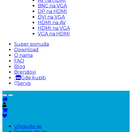
AV na HDMI
BNC na VGA
DP na HDMI
DVI na VGA
HDMI na AV
HDMI na VGA
VGA na HDMI
Super ponuda
Download
O nama
FAQ
Blog
Brendovi
Gde kupiti
Servis
Ulogujte se
Registrujte se