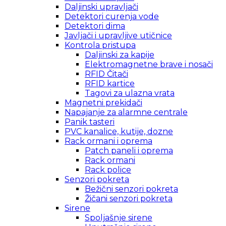
Daljinski upravljači
Detektori curenja vode
Detektori dima
Javljači i upravljive utičnice
Kontrola pristupa
Daljinski za kapije
Elektromagnetne brave i nosači
RFID Čitači
RFID kartice
Tagovi za ulazna vrata
Magnetni prekidači
Napajanje za alarmne centrale
Panik tasteri
PVC kanalice, kutije, dozne
Rack ormani i oprema
Patch paneli i oprema
Rack ormani
Rack police
Senzori pokreta
Bežični senzori pokreta
Žičani senzori pokreta
Sirene
Spoljašnje sirene