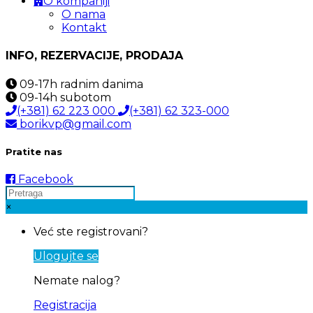
O kompaniji
O nama
Kontakt
INFO, REZERVACIJE, PRODAJA
09-17h
radnim danima
09-14h
subotom
(+381) 62 223 000
(+381) 62 323-000
borikvp@gmail.com
Pratite nas
Facebook
×
Već ste registrovani?
Ulogujte se
Nemate nalog?
Registracija