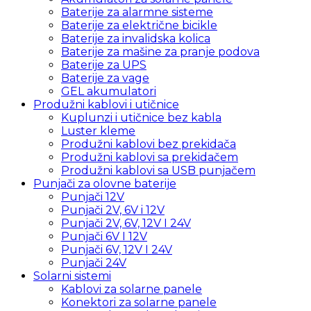
Baterije za alarmne sisteme
Baterije za električne bicikle
Baterije za invalidska kolica
Baterije za mašine za pranje podova
Baterije za UPS
Baterije za vage
GEL akumulatori
Produžni kablovi i utičnice
Kuplunzi i utičnice bez kabla
Luster kleme
Produžni kablovi bez prekidača
Produžni kablovi sa prekidačem
Produžni kablovi sa USB punjačem
Punjači za olovne baterije
Punjači 12V
Punjači 2V, 6V i 12V
Punjači 2V, 6V, 12V I 24V
Punjači 6V I 12V
Punjači 6V, 12V I 24V
Punjači 24V
Solarni sistemi
Kablovi za solarne panele
Konektori za solarne panele