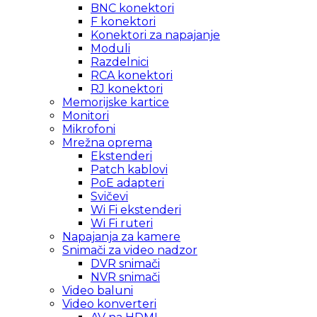
BNC konektori
F konektori
Konektori za napajanje
Moduli
Razdelnici
RCA konektori
RJ konektori
Memorijske kartice
Monitori
Mikrofoni
Mrežna oprema
Ekstenderi
Patch kablovi
PoE adapteri
Svičevi
Wi Fi ekstenderi
Wi Fi ruteri
Napajanja za kamere
Snimači za video nadzor
DVR snimači
NVR snimači
Video baluni
Video konverteri