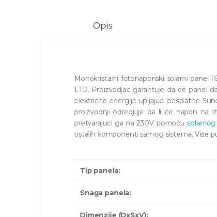
Opis
Monokristalni fotonaponski solarni panel 1
LTD. Proizvodjac garantuje da ce panel da
elektricne energije upijajuci besplatne Sun
proizvodnji odredjuje da li ce napon na izl
pretvarajući ga na 230V pomoću
solarnog
ostalih komponenti samog sistema. Više po
Tip panela:
Snaga panela:
Dimenzije (DxSxV):