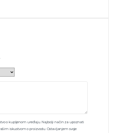
.
skustvo o kupljenom uređaju. Najbolji način za upoznati
vašim iskustvom o proizvodu. Ostavljanjem svoje