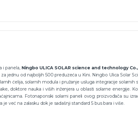
a i panela,
Ningbo ULICA SOLAR science and technology Co.
za jednu od najboljih 500 preduzeća u Kini. Ningbo Ulica Solar Sc
arnih ćelija, solarnih modula i pružanje usluga integracije solarnih
njake, doktore nauka i viših inženjera u oblasti solarne energije.
ajnicama. Fotonaponski solarni paneli ovog proizvođača su izrađ
ra je već na zalasku dok je sadašnji standard 5 bus bara i više.