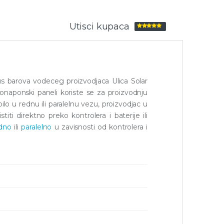
Utisci kupaca
Ocenjeno
5.00
od 5
bus barova vodeceg proizvodjaca Ulica Solar
onaponski paneli koriste se za proizvodnju
lo u rednu ili paralelnu vezu, proizvodjac u
iti direktno preko kontrolera i baterije ili
dno
ili
paralelno
u zavisnosti od kontrolera i