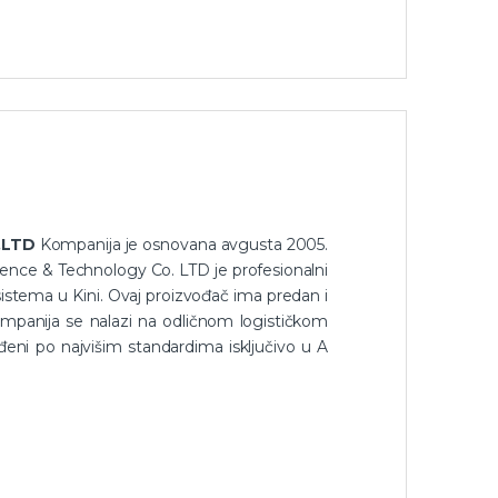
,LTD
Kompanija je osnovana avgusta 2005.
ience & Technology Co. LTD je profesionalni
 sistema u Kini. Ovaj proizvođač ima predan i
 Kompanija se nalazi na odličnom logističkom
eni po najvišim standardima isključivo u A