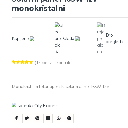
monokristalni
Broj
Kupljeno:
Gleda:
pregleda:
(
1
recenzija korisnika )
Ocenjeno
1
5.00
od 5 na
osnovu
ocene kupca
Monokristalni fotonaponski solarni panel 165W-12V