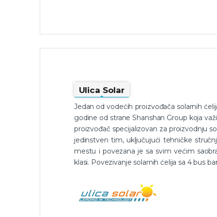
Ulica Solar
Jedan od vodećih proizvođača solarnih ćelij
godine od strane Shanshan Group koja važi 
proizvođač specijalizovan za proizvodnju sol
jedinstven tim, uključujući tehničke struč
mestu i povezana je sa svim većim saobrać
klasi. Povezivanje solarnih ćelija sa 4 bus ba