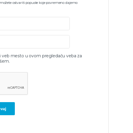
 možete ostvariti popuste koje povremeno dajemo
 i veb mesto u ovom pregledaču veba za
išem.