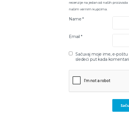
recenzije na jedan od naših proizvoda
našim vernim kupcima.
Name
*
Email
*
Sačuvaj moje ime, e-poštu
sledeći put kada komentar