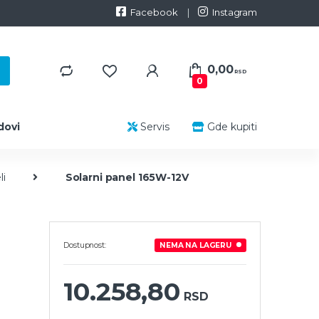
Facebook
Instagram
0,00
RSD
0
dovi
Servis
Gde kupiti
li
Solarni panel 165W-12V
Dostupnost:
NEMA NA LAGERU
10.258,80
RSD