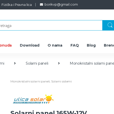
borikvp@gmail.com
Fizička i Pravna lica
ponuda
Download
O nama
FAQ
Blog
Bren
emi
Solarni paneli
Monokristalni solarni pane
Monokristalni solarni paneli
,
Solarni sistemi
Solarni panel 165W-12V