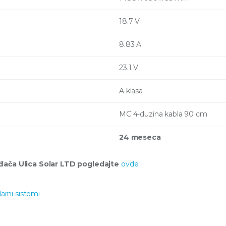
18.7 V
8.83 A
23.1 V
A klasa
MC 4-duzina kabla 90 cm
24 meseca
ođača Ulica Solar LTD pogledajte
ovde
.
larni sistemi