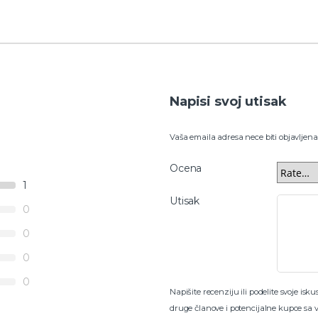
Napisi svoj utisak
Vaša emaila adresa nece biti objavljena
Ocena
1
Utisak
0
0
0
0
Napišite recenziju ili podelite svoje i
druge članove i potencijalne kupce sa 