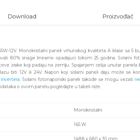
Download
Proizvođač
65W-12V. Monokristalni paneli vrhunskog kvaliteta A klase sa 5 
vati 80% snage linearno opadajuci tokom 25 godina. Solarni fot
ceve zrake koji padaju na zemlju. Spajanjem celija unutar panela bi
azu biti 12V ili 24V. Napon koji solarni paneli daju može se korist
 invertera
. Solarni fotonaponski paneli takođe se mogu vezati
re
dataka o ovom panelu pogledajte u tabeli niže:
Monokristalni
165 W
1488 x 680 x 35 mm