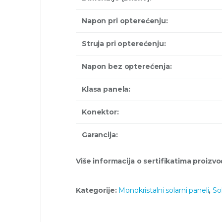
Napon pri opterećenju:
Struja pri opterećenju:
Napon bez opterećenja:
Klasa panela:
Konektor:
Garancija:
Više informacija o sertifikatima proizv
Kategorije:
Monokristalni solarni paneli
,
So