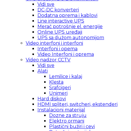
Vidi sve
DC-DC konverteri
Dodatna oprema i kablovi
Line interactive UPS
Merač potrošnje el. energije
Online UPS uređaji
UPS sa dužom autonomijom
Video interfoni i interfoni
Interfoni i opema
Video Interfoni i oprema
Video nadzor CCTV
Vidi sve
Alati
Lemilice i kalaj
Klesta
Srafcigeri
Unimeri
Hard diskovi
HDMI spliteri, switcheri, ekstenderi
Instalacioni materijal
Dozne za struju
Elektro ormani
Plastični bužiri i cevi