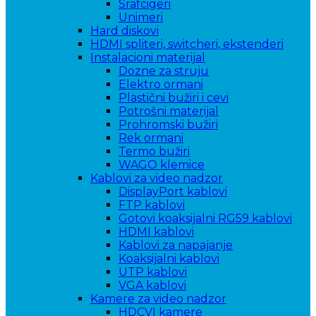
Srafcigeri
Unimeri
Hard diskovi
HDMI spliteri, switcheri, ekstenderi
Instalacioni materijal
Dozne za struju
Elektro ormani
Plastični bužiri i cevi
Potrošni materijal
Prohromski bužiri
Rek ormani
Termo bužiri
WAGO klemice
Kablovi za video nadzor
DisplayPort kablovi
FTP kablovi
Gotovi koaksijalni RG59 kablovi
HDMI kablovi
Kablovi za napajanje
Koaksijalni kablovi
UTP kablovi
VGA kablovi
Kamere za video nadzor
HDCVI kamere