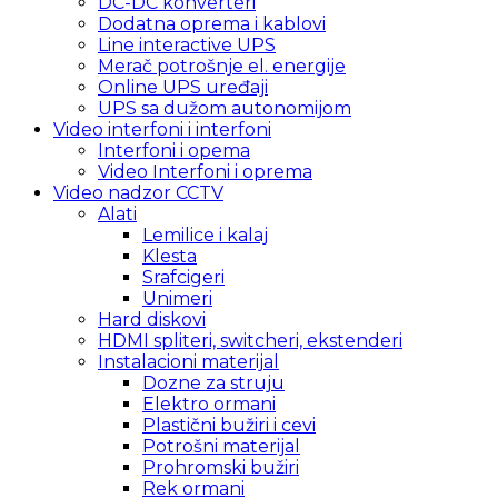
DC-DC konverteri
Dodatna oprema i kablovi
Line interactive UPS
Merač potrošnje el. energije
Online UPS uređaji
UPS sa dužom autonomijom
Video interfoni i interfoni
Interfoni i opema
Video Interfoni i oprema
Video nadzor CCTV
Alati
Lemilice i kalaj
Klesta
Srafcigeri
Unimeri
Hard diskovi
HDMI spliteri, switcheri, ekstenderi
Instalacioni materijal
Dozne za struju
Elektro ormani
Plastični bužiri i cevi
Potrošni materijal
Prohromski bužiri
Rek ormani