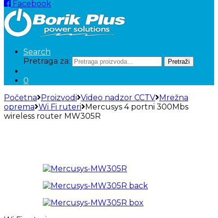
Facebook
Search
Pretraga za:
Pretraži
0
Početna
Proizvodi
Video nadzor CCTV
Mrežna
oprema
Wi Fi ruteri
Mercusys 4 portni 300Mbs
wireless router MW305R