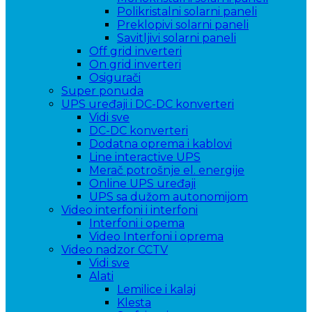
Polikristalni solarni paneli
Preklopivi solarni paneli
Savitljivi solarni paneli
Off grid inverteri
On grid inverteri
Osigurači
Super ponuda
UPS uređaji i DC-DC konverteri
Vidi sve
DC-DC konverteri
Dodatna oprema i kablovi
Line interactive UPS
Merač potrošnje el. energije
Online UPS uređaji
UPS sa dužom autonomijom
Video interfoni i interfoni
Interfoni i opema
Video Interfoni i oprema
Video nadzor CCTV
Vidi sve
Alati
Lemilice i kalaj
Klesta