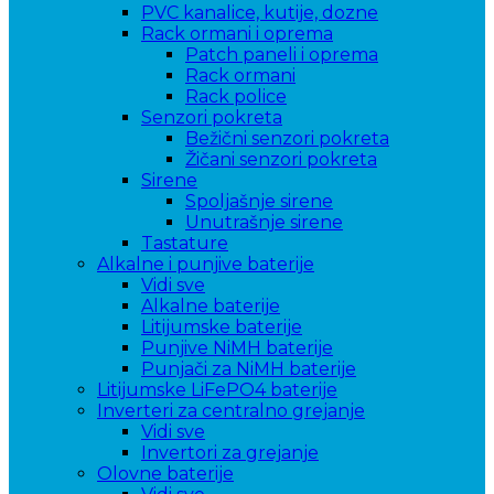
PVC kanalice, kutije, dozne
Rack ormani i oprema
Patch paneli i oprema
Rack ormani
Rack police
Senzori pokreta
Bežični senzori pokreta
Žičani senzori pokreta
Sirene
Spoljašnje sirene
Unutrašnje sirene
Tastature
Alkalne i punjive baterije
Vidi sve
Alkalne baterije
Litijumske baterije
Punjive NiMH baterije
Punjači za NiMH baterije
Litijumske LiFePO4 baterije
Inverteri za centralno grejanje
Vidi sve
Invertori za grejanje
Olovne baterije