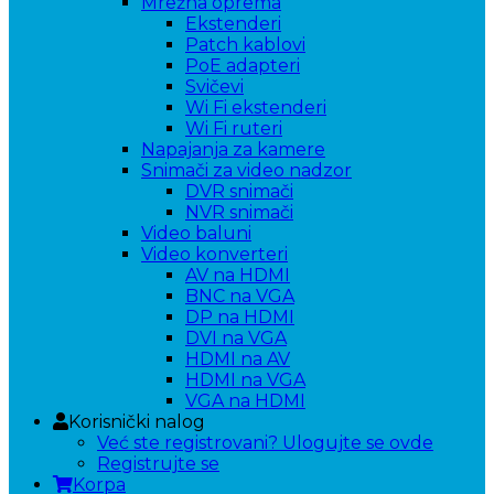
Mrežna oprema
Ekstenderi
Patch kablovi
PoE adapteri
Svičevi
Wi Fi ekstenderi
Wi Fi ruteri
Napajanja za kamere
Snimači za video nadzor
DVR snimači
NVR snimači
Video baluni
Video konverteri
AV na HDMI
BNC na VGA
DP na HDMI
DVI na VGA
HDMI na AV
HDMI na VGA
VGA na HDMI
Korisnički nalog
Već ste registrovani? Ulogujte se ovde
Registrujte se
Korpa