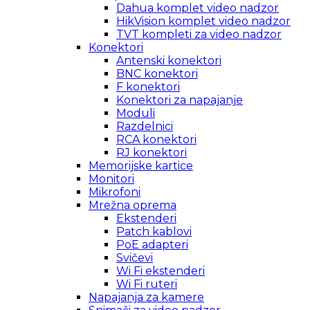
Dahua komplet video nadzor
HikVision komplet video nadzor
TVT kompleti za video nadzor
Konektori
Antenski konektori
BNC konektori
F konektori
Konektori za napajanje
Moduli
Razdelnici
RCA konektori
RJ konektori
Memorijske kartice
Monitori
Mikrofoni
Mrežna oprema
Ekstenderi
Patch kablovi
PoE adapteri
Svičevi
Wi Fi ekstenderi
Wi Fi ruteri
Napajanja za kamere