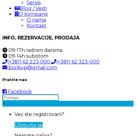
Servis
Blog / Vesti
O kompaniji
O nama
Kontakt
INFO, REZERVACIJE, PRODAJA
09-17h
radnim danima
09-14h
subotom
(+381) 62 223 000
(+381) 62 323-000
borikvp@gmail.com
Pratite nas
Facebook
×
Već ste registrovani?
Ulogujte se
Nemate nalog?