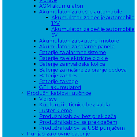
Vidi sve
AGM akumulatori
Akumulatori za dečije automobile
Akumulatori za dečije automobile
12V
Akumulatori za dečije automobile
6V
Akumulatori za skutere i motore
Akumulatori za solarne panele
Baterije za alarmne sisteme
Baterije za električne bicikle
Baterije za invalidska kolica
Baterije za mašine za pranje podova
Baterije za UPS
Baterije za vage
GEL akumulatori
Produžni kablovi i utičnice
Vidi sve
Kuplunzi i utičnice bez kabla
Luster kleme
Produžni kablovi bez prekidača
Produžni kablovi sa prekidačem
Produžni kablovi sa USB punjačem
Punjači za olovne baterije