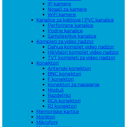
IP kamere
Nosači za kamere
WiFi kamere
Kanalice za kablove | PVC kanalice
Perforirane kanalice
Podne kanalice
Samolepljive kanalice
Kompleti za video nadzor
Dahua komplet video nadzor
HikVision komplet video nadzor
TVT kompleti za video nadzor
Konektori
Antenski konektori
BNC konektori
F konektori
Konektori za napajanje
Moduli
Razdelnici
RCA konektori
RJ konektori
Memorijske kartice
Monitori
Mikrofoni