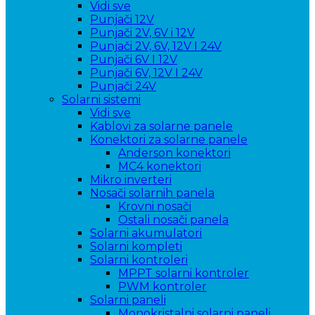
Vidi sve
Punjači 12V
Punjači 2V, 6V i 12V
Punjači 2V, 6V, 12V I 24V
Punjači 6V I 12V
Punjači 6V, 12V I 24V
Punjači 24V
Solarni sistemi
Vidi sve
Kablovi za solarne panele
Konektori za solarne panele
Anderson konektori
MC4 konektori
Mikro inverteri
Nosači solarnih panela
Krovni nosači
Ostali nosači panela
Solarni akumulatori
Solarni kompleti
Solarni kontroleri
MPPT solarni kontroler
PWM kontroler
Solarni paneli
Monokristalni solarni paneli