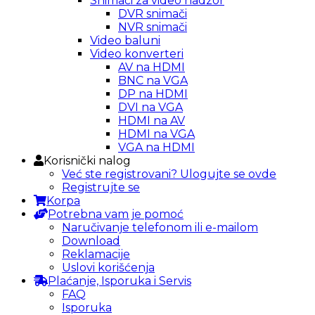
Snimači za video nadzor
DVR snimači
NVR snimači
Video baluni
Video konverteri
AV na HDMI
BNC na VGA
DP na HDMI
DVI na VGA
HDMI na AV
HDMI na VGA
VGA na HDMI
Korisnički nalog
Već ste registrovani? Ulogujte se ovde
Registrujte se
Korpa
Potrebna vam je pomoć
Naručivanje telefonom ili e-mailom
Download
Reklamacije
Uslovi korišćenja
Plaćanje, Isporuka i Servis
FAQ
Isporuka