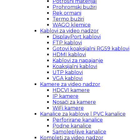
Potrošni materijal
Prohromski bužiri
Rek ormani
Termo bužiri
WAGO klemice
Kablovi za video nadzor
DisplayPort kablovi
FTP kablovi
Gotovi koaksijalni RG59 kablovi
HDMI kablovi
Kablovi za napajanje
Koaksijalni kablovi
UTP kablovi
VGA kablovi
Kamere za video nadzor
HDCVI kamere
IP kamere
Nosači za kamere
WiFi kamere
Kanalice za kablove | PVC kanalice
Perforirane kanalice
Podne kanalice
Samolepljive kanalice
Kompleti za video nadzor