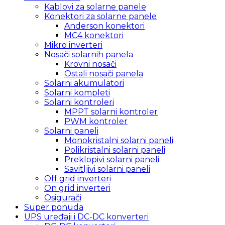
Kablovi za solarne panele
Konektori za solarne panele
Anderson konektori
MC4 konektori
Mikro inverteri
Nosači solarnih panela
Krovni nosači
Ostali nosači panela
Solarni akumulatori
Solarni kompleti
Solarni kontroleri
MPPT solarni kontroler
PWM kontroler
Solarni paneli
Monokristalni solarni paneli
Polikristalni solarni paneli
Preklopivi solarni paneli
Savitljivi solarni paneli
Off grid inverteri
On grid inverteri
Osigurači
Super ponuda
UPS uređaji i DC-DC konverteri