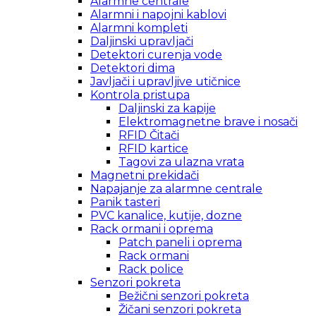
Alarmne centrale
Alarmni i napojni kablovi
Alarmni kompleti
Daljinski upravljači
Detektori curenja vode
Detektori dima
Javljači i upravljive utičnice
Kontrola pristupa
Daljinski za kapije
Elektromagnetne brave i nosači
RFID Čitači
RFID kartice
Tagovi za ulazna vrata
Magnetni prekidači
Napajanje za alarmne centrale
Panik tasteri
PVC kanalice, kutije, dozne
Rack ormani i oprema
Patch paneli i oprema
Rack ormani
Rack police
Senzori pokreta
Bežični senzori pokreta
Žičani senzori pokreta