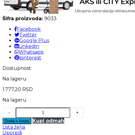
Šifra proizvoda:
9033
Facebook
Twitter
Google Plus
Linkedin
Whatsapp
pinterest
Dostupnost:
Na lageru
1.777,20
RSD
Na lageru
-
+
Kupi odmah
Dodaj u korpu
Lista želja
Uporedi