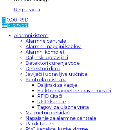
Registracija
0
0,00
RSD
Proizvodi
Alarmni sistemi
Alarmne centrale
Alarmni i napojni kablovi
Alarmni kompleti
Daljinski upravljači
Detektori curenja vode
Detektori dima
Javljači i upravljive utičnice
Kontrola pristupa
Daljinski za kapije
Elektromagnetne brave i nosači
RFID Čitači
RFID kartice
Tagovi za ulazna vrata
Magnetni prekidači
Napajanje za alarmne centrale
Panik tasteri
PVC kanalice, kutije, dozne