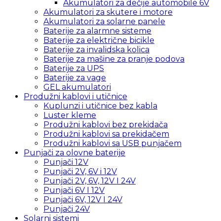
Akumulatori za dečije automobile 6V
Akumulatori za skutere i motore
Akumulatori za solarne panele
Baterije za alarmne sisteme
Baterije za električne bicikle
Baterije za invalidska kolica
Baterije za mašine za pranje podova
Baterije za UPS
Baterije za vage
GEL akumulatori
Produžni kablovi i utičnice
Kuplunzi i utičnice bez kabla
Luster kleme
Produžni kablovi bez prekidača
Produžni kablovi sa prekidačem
Produžni kablovi sa USB punjačem
Punjači za olovne baterije
Punjači 12V
Punjači 2V, 6V i 12V
Punjači 2V, 6V, 12V I 24V
Punjači 6V I 12V
Punjači 6V, 12V I 24V
Punjači 24V
Solarni sistemi