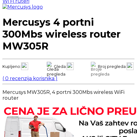
Wi Fi ruteri
Mercusys 4 portni
300Mbs wireless router
MW305R
Kupljeno:
Gleda:
Broj pregleda:
(
0
recenzija korisnika )
Mercusys MW305R, 4 portni 300Mbs wireless WiFi
router