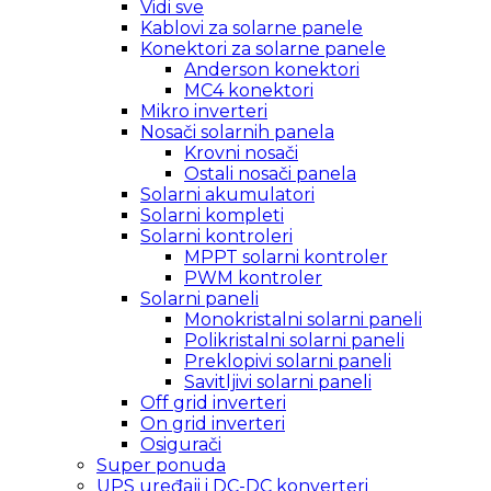
Vidi sve
Kablovi za solarne panele
Konektori za solarne panele
Anderson konektori
MC4 konektori
Mikro inverteri
Nosači solarnih panela
Krovni nosači
Ostali nosači panela
Solarni akumulatori
Solarni kompleti
Solarni kontroleri
MPPT solarni kontroler
PWM kontroler
Solarni paneli
Monokristalni solarni paneli
Polikristalni solarni paneli
Preklopivi solarni paneli
Savitljivi solarni paneli
Off grid inverteri
On grid inverteri
Osigurači
Super ponuda
UPS uređaji i DC-DC konverteri