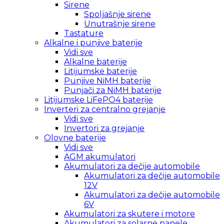
Sirene
Spoljašnje sirene
Unutrašnje sirene
Tastature
Alkalne i punjive baterije
Vidi sve
Alkalne baterije
Litijumske baterije
Punjive NiMH baterije
Punjači za NiMH baterije
Litijumske LiFePO4 baterije
Inverteri za centralno grejanje
Vidi sve
Invertori za grejanje
Olovne baterije
Vidi sve
AGM akumulatori
Akumulatori za dečije automobile
Akumulatori za dečije automobile
12V
Akumulatori za dečije automobile
6V
Akumulatori za skutere i motore
Akumulatori za solarne panele