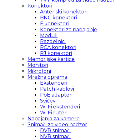
Konektori
Antenski konektori
BNC konektori
F konektori
Konektori za napajanje
Moduli
Razdelnici
RCA konektori
RJ konektori
Memorijske kartice
Monitori
Mikrofoni
Mrežna oprema
Ekstenderi
Patch kablovi
PoE adapteri
Svičevi
Wi Fi ekstenderi
Wi Fi ruteri
Napajanja za kamere
Snimači za video nadzor
DVR snimači
NVR snimači