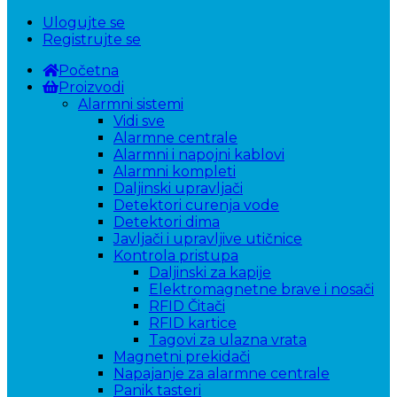
Ulogujte se
Registrujte se
Početna
Proizvodi
Alarmni sistemi
Vidi sve
Alarmne centrale
Alarmni i napojni kablovi
Alarmni kompleti
Daljinski upravljači
Detektori curenja vode
Detektori dima
Javljači i upravljive utičnice
Kontrola pristupa
Daljinski za kapije
Elektromagnetne brave i nosači
RFID Čitači
RFID kartice
Tagovi za ulazna vrata
Magnetni prekidači
Napajanje za alarmne centrale
Panik tasteri