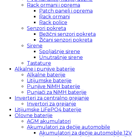
Rack ormani i oprema
Patch paneli i oprema
Rack ormani
Rack police
Senzori pokreta
Bežični senzori pokreta
Žičani senzori pokreta
Sirene
Spoljašnje sirene
Unutrašnje sirene
Tastature
Alkalne i punjive baterije
Alkalne baterije
Litijumske baterije
Punjive NiMH baterije
Punjači za NiMH baterije
Inverteri za centralno grejanje
Invertori za grejanje
Litijumske LiFePO4 baterije
Olovne baterije
AGM akumulatori
Akumulatori za dečije automobile
Akumulatori za dečije automobile 12V