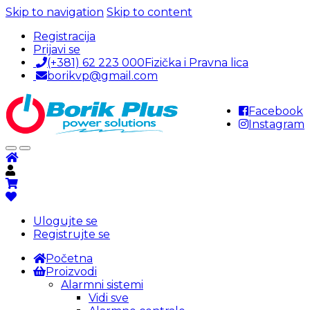
Skip to navigation
Skip to content
Registracija
Prijavi se
(+381) 62 223 000
Fizička i Pravna lica
borikvp@gmail.com
Facebook
Instagram
Ulogujte se
Registrujte se
Početna
Proizvodi
Alarmni sistemi
Vidi sve