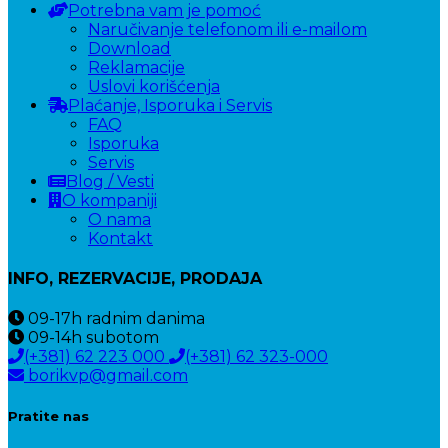
Potrebna vam je pomoć
Naručivanje telefonom ili e-mailom
Download
Reklamacije
Uslovi korišćenja
Plaćanje, Isporuka i Servis
FAQ
Isporuka
Servis
Blog / Vesti
O kompaniji
O nama
Kontakt
INFO, REZERVACIJE, PRODAJA
09-17h
radnim danima
09-14h
subotom
(+381) 62 223 000
(+381) 62 323-000
borikvp@gmail.com
Pratite nas