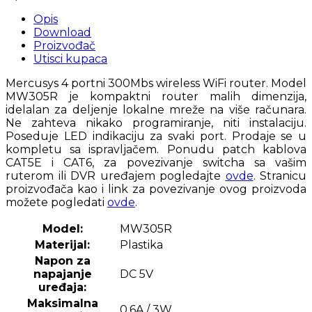
Opis
Download
Proizvođač
Utisci kupaca
Mercusys 4 portni 300Mbs wireless WiFi router. Model
MW305R je kompaktni router malih dimenzija,
idelalan za deljenje lokalne mreže na više računara.
Ne zahteva nikako programiranje, niti instalaciju.
Poseduje LED indikaciju za svaki port. Prodaje se u
kompletu sa ispravljačem. Ponudu patch kablova
CAT5E i CAT6, za povezivanje switcha sa vašim
ruterom ili DVR uređajem pogledajte
ovde
. Stranicu
proizvođača kao i link za povezivanje ovog proizvoda
možete pogledati
ovde
.
Model:
MW305R
Materijal:
Plastika
Napon za
napajanje
DC 5V
uređaja:
Maksimalna
0,6A / 3W