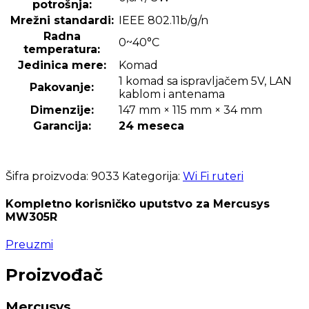
potrošnja:
Mrežni standardi:
IEEE 802.11b/g/n
Radna
0~40°C
temperatura:
Jedinica mere:
Komad
1 komad sa ispravljačem 5V, LAN
Pakovanje:
kablom i antenama
Dimenzije:
147 mm × 115 mm × 34 mm
Garancija:
24 meseca
Šifra proizvoda:
9033
Kategorija:
Wi Fi ruteri
Kompletno korisničko uputstvo za Mercusys
MW305R
Preuzmi
Proizvođač
Mercusys