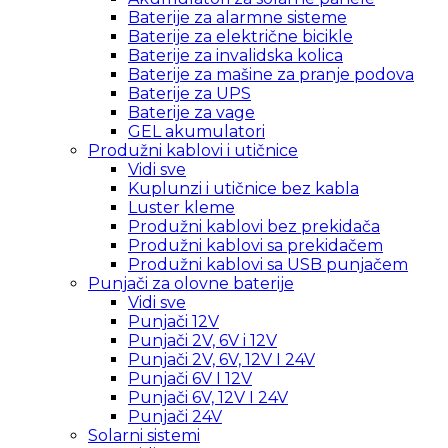
Baterije za alarmne sisteme
Baterije za električne bicikle
Baterije za invalidska kolica
Baterije za mašine za pranje podova
Baterije za UPS
Baterije za vage
GEL akumulatori
Produžni kablovi i utičnice
Vidi sve
Kuplunzi i utičnice bez kabla
Luster kleme
Produžni kablovi bez prekidača
Produžni kablovi sa prekidačem
Produžni kablovi sa USB punjačem
Punjači za olovne baterije
Vidi sve
Punjači 12V
Punjači 2V, 6V i 12V
Punjači 2V, 6V, 12V I 24V
Punjači 6V I 12V
Punjači 6V, 12V I 24V
Punjači 24V
Solarni sistemi