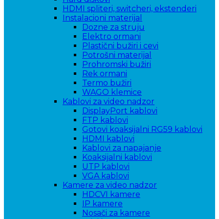
HDMI spliteri, switcheri, ekstenderi
Instalacioni materijal
Dozne za struju
Elektro ormani
Plastični bužiri i cevi
Potrošni materijal
Prohromski bužiri
Rek ormani
Termo bužiri
WAGO klemice
Kablovi za video nadzor
DisplayPort kablovi
FTP kablovi
Gotovi koaksijalni RG59 kablovi
HDMI kablovi
Kablovi za napajanje
Koaksijalni kablovi
UTP kablovi
VGA kablovi
Kamere za video nadzor
HDCVI kamere
IP kamere
Nosači za kamere