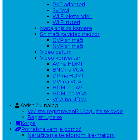
PoE adapteri
Svičevi
Wi Fi ekstenderi
Wi Fi ruteri
Napajanja za kamere
Snimači za video nadzor
DVR snimači
NVR snimači
Video baluni
Video konverteri
AV na HDMI
BNC na VGA
DP na HDMI
DVI na VGA
HDMI na AV
HDMI na VGA
VGA na HDMI
Korisnički nalog
Već ste registrovani? Ulogujte se ovde
Registrujte se
Korpa
Potrebna vam je pomoć
Naručivanje telefonom ili e-mailom