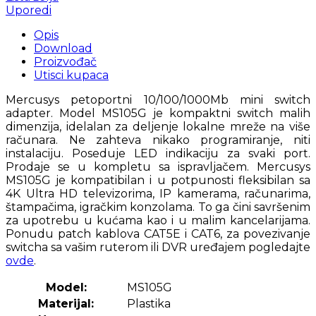
Uporedi
Opis
Download
Proizvođač
Utisci kupaca
Mercusys petoportni 10/100/1000Mb mini switch
adapter. Model MS105G je kompaktni switch malih
dimenzija, idelalan za deljenje lokalne mreže na više
računara. Ne zahteva nikako programiranje, niti
instalaciju. Poseduje LED indikaciju za svaki port.
Prodaje se u kompletu sa ispravljačem. Mercusys
MS105G je kompatibilan i u potpunosti fleksibilan sa
4K Ultra HD televizorima, IP kamerama, računarima,
štampačima, igračkim konzolama. To ga čini savršenim
za upotrebu u kućama kao i u malim kancelarijama.
Ponudu patch kablova CAT5E i CAT6, za povezivanje
switcha sa vašim ruterom ili DVR uređajem pogledajte
ovde
.
Model:
MS105G
Materijal:
Plastika