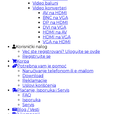
Video baluni
Video konverteri
AV na HDMI
BNC na VGA
DP na HDMI
DVI na VGA
HDMI na AV
HDMI na VGA
VGA na HDMI
Korisnički nalog
Već ste registrovani? Ulogujte se ovde
Registrujte se
Korpa
Potrebna vam je pomoć
Naručivanje telefonom ili e-mailom
Download
Reklamacije
Uslovi korišćenja
Plaćanje, Isporuka i Servis
FAQ
Isporuka
Servis
Blog / Vesti