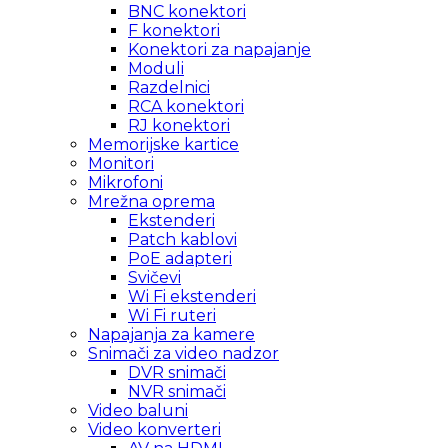
BNC konektori
F konektori
Konektori za napajanje
Moduli
Razdelnici
RCA konektori
RJ konektori
Memorijske kartice
Monitori
Mikrofoni
Mrežna oprema
Ekstenderi
Patch kablovi
PoE adapteri
Svičevi
Wi Fi ekstenderi
Wi Fi ruteri
Napajanja za kamere
Snimači za video nadzor
DVR snimači
NVR snimači
Video baluni
Video konverteri