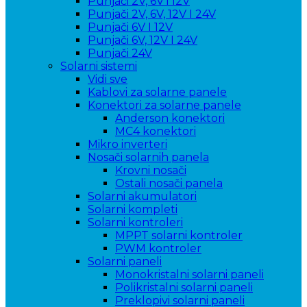
Punjači 2V, 6V i 12V
Punjači 2V, 6V, 12V I 24V
Punjači 6V I 12V
Punjači 6V, 12V I 24V
Punjači 24V
Solarni sistemi
Vidi sve
Kablovi za solarne panele
Konektori za solarne panele
Anderson konektori
MC4 konektori
Mikro inverteri
Nosači solarnih panela
Krovni nosači
Ostali nosači panela
Solarni akumulatori
Solarni kompleti
Solarni kontroleri
MPPT solarni kontroler
PWM kontroler
Solarni paneli
Monokristalni solarni paneli
Polikristalni solarni paneli
Preklopivi solarni paneli