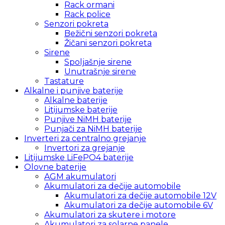
Rack ormani
Rack police
Senzori pokreta
Bežični senzori pokreta
Žičani senzori pokreta
Sirene
Spoljašnje sirene
Unutrašnje sirene
Tastature
Alkalne i punjive baterije
Alkalne baterije
Litijumske baterije
Punjive NiMH baterije
Punjači za NiMH baterije
Inverteri za centralno grejanje
Invertori za grejanje
Litijumske LiFePO4 baterije
Olovne baterije
AGM akumulatori
Akumulatori za dečije automobile
Akumulatori za dečije automobile 12V
Akumulatori za dečije automobile 6V
Akumulatori za skutere i motore
Akumulatori za solarne panele