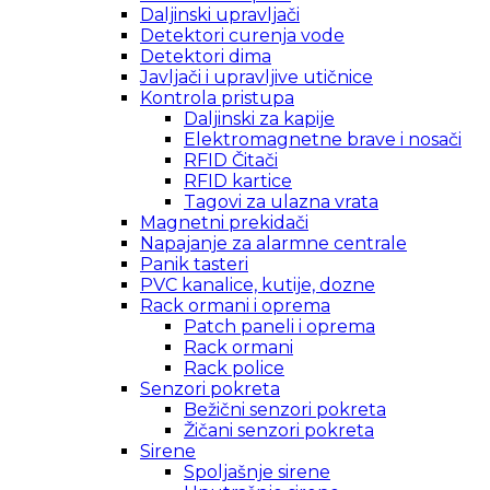
Daljinski upravljači
Detektori curenja vode
Detektori dima
Javljači i upravljive utičnice
Kontrola pristupa
Daljinski za kapije
Elektromagnetne brave i nosači
RFID Čitači
RFID kartice
Tagovi za ulazna vrata
Magnetni prekidači
Napajanje za alarmne centrale
Panik tasteri
PVC kanalice, kutije, dozne
Rack ormani i oprema
Patch paneli i oprema
Rack ormani
Rack police
Senzori pokreta
Bežični senzori pokreta
Žičani senzori pokreta
Sirene
Spoljašnje sirene