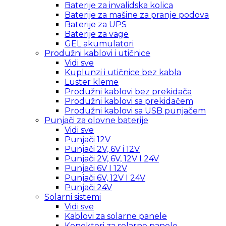
Baterije za invalidska kolica
Baterije za mašine za pranje podova
Baterije za UPS
Baterije za vage
GEL akumulatori
Produžni kablovi i utičnice
Vidi sve
Kuplunzi i utičnice bez kabla
Luster kleme
Produžni kablovi bez prekidača
Produžni kablovi sa prekidačem
Produžni kablovi sa USB punjačem
Punjači za olovne baterije
Vidi sve
Punjači 12V
Punjači 2V, 6V i 12V
Punjači 2V, 6V, 12V I 24V
Punjači 6V I 12V
Punjači 6V, 12V I 24V
Punjači 24V
Solarni sistemi
Vidi sve
Kablovi za solarne panele
Konektori za solarne panele