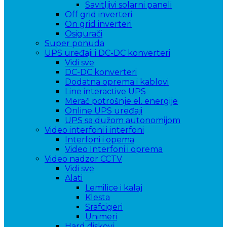
Savitljivi solarni paneli
Off grid inverteri
On grid inverteri
Osigurači
Super ponuda
UPS uređaji i DC-DC konverteri
Vidi sve
DC-DC konverteri
Dodatna oprema i kablovi
Line interactive UPS
Merač potrošnje el. energije
Online UPS uređaji
UPS sa dužom autonomijom
Video interfoni i interfoni
Interfoni i opema
Video Interfoni i oprema
Video nadzor CCTV
Vidi sve
Alati
Lemilice i kalaj
Klesta
Srafcigeri
Unimeri
Hard diskovi