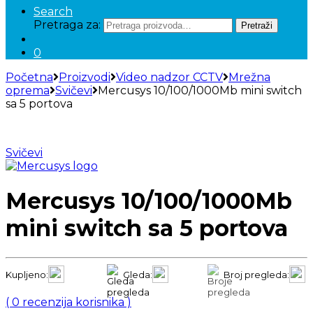
Search
Pretraga za:
Pretraži
0
Početna
Proizvodi
Video nadzor CCTV
Mrežna
oprema
Svičevi
Mercusys 10/100/1000Mb mini switch
sa 5 portova
Svičevi
Mercusys 10/100/1000Mb
mini switch sa 5 portova
Kupljeno:
Gleda:
Broj pregleda:
(
0
recenzija korisnika )