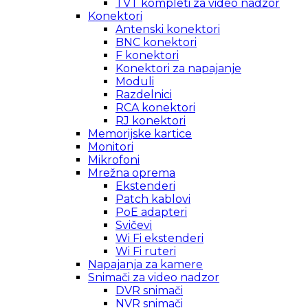
TVT kompleti za video nadzor
Konektori
Antenski konektori
BNC konektori
F konektori
Konektori za napajanje
Moduli
Razdelnici
RCA konektori
RJ konektori
Memorijske kartice
Monitori
Mikrofoni
Mrežna oprema
Ekstenderi
Patch kablovi
PoE adapteri
Svičevi
Wi Fi ekstenderi
Wi Fi ruteri
Napajanja za kamere
Snimači za video nadzor
DVR snimači
NVR snimači