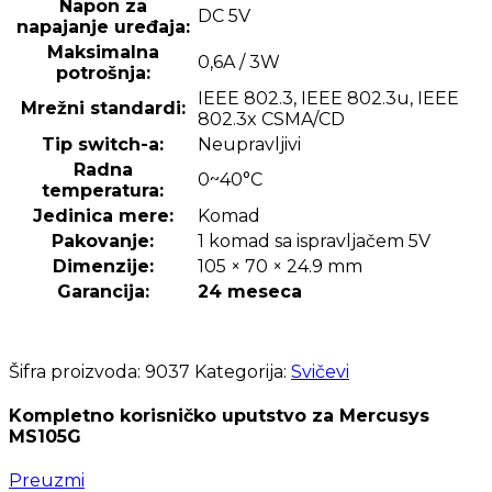
Napon za
DC 5V
napajanje uređaja:
Maksimalna
0,6A / 3W
potrošnja:
IEEE 802.3, IEEE 802.3u, IEEE
Mrežni standardi:
802.3x CSMA/CD
Tip switch-a:
Neupravljivi
Radna
0~40°C
temperatura:
Jedinica mere:
Komad
Pakovanje:
1 komad sa ispravljačem 5V
Dimenzije:
105 × 70 × 24.9 mm
Garancija:
24 meseca
Šifra proizvoda:
9037
Kategorija:
Svičevi
Kompletno korisničko uputstvo za Mercusys
MS105G
Preuzmi