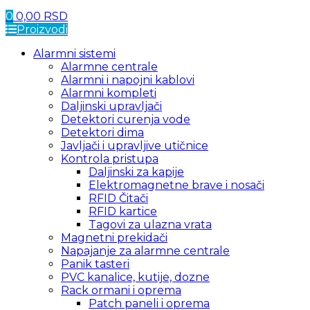
0
0,00
RSD
Proizvodi
Alarmni sistemi
Alarmne centrale
Alarmni i napojni kablovi
Alarmni kompleti
Daljinski upravljači
Detektori curenja vode
Detektori dima
Javljači i upravljive utičnice
Kontrola pristupa
Daljinski za kapije
Elektromagnetne brave i nosači
RFID Čitači
RFID kartice
Tagovi za ulazna vrata
Magnetni prekidači
Napajanje za alarmne centrale
Panik tasteri
PVC kanalice, kutije, dozne
Rack ormani i oprema
Patch paneli i oprema