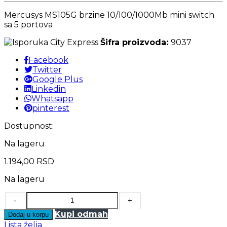
Mercusys MS105G brzine 10/100/1000Mb mini switch
sa 5 portova
Šifra proizvoda:
9037
Facebook
Twitter
Google Plus
Linkedin
Whatsapp
pinterest
Dostupnost:
Na lageru
1.194,00
RSD
Na lageru
-
+
Kupi odmah
Dodaj u korpu
Lista želja