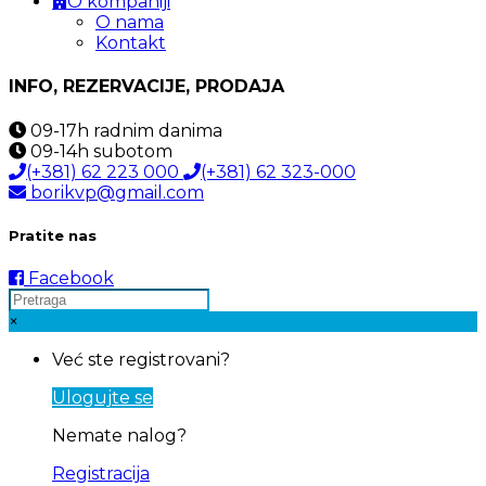
O kompaniji
O nama
Kontakt
INFO, REZERVACIJE, PRODAJA
09-17h
radnim danima
09-14h
subotom
(+381) 62 223 000
(+381) 62 323-000
borikvp@gmail.com
Pratite nas
Facebook
×
Već ste registrovani?
Ulogujte se
Nemate nalog?
Registracija