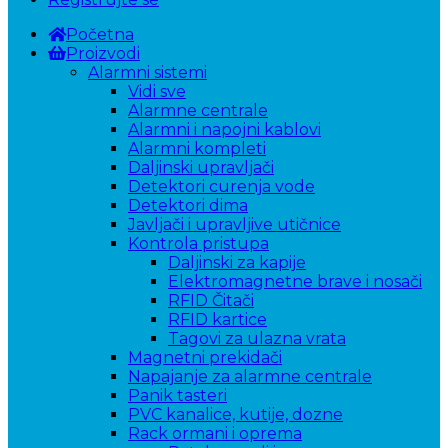
Početna
Proizvodi
Alarmni sistemi
Vidi sve
Alarmne centrale
Alarmni i napojni kablovi
Alarmni kompleti
Daljinski upravljači
Detektori curenja vode
Detektori dima
Javljači i upravljive utičnice
Kontrola pristupa
Daljinski za kapije
Elektromagnetne brave i nosači
RFID Čitači
RFID kartice
Tagovi za ulazna vrata
Magnetni prekidači
Napajanje za alarmne centrale
Panik tasteri
PVC kanalice, kutije, dozne
Rack ormani i oprema