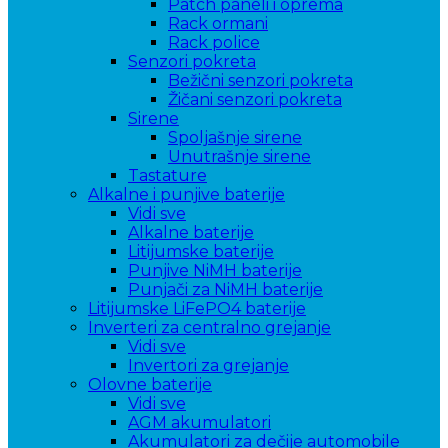
Patch paneli i oprema
Rack ormani
Rack police
Senzori pokreta
Bežični senzori pokreta
Žičani senzori pokreta
Sirene
Spoljašnje sirene
Unutrašnje sirene
Tastature
Alkalne i punjive baterije
Vidi sve
Alkalne baterije
Litijumske baterije
Punjive NiMH baterije
Punjači za NiMH baterije
Litijumske LiFePO4 baterije
Inverteri za centralno grejanje
Vidi sve
Invertori za grejanje
Olovne baterije
Vidi sve
AGM akumulatori
Akumulatori za dečije automobile