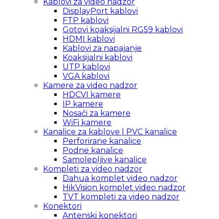
Kablovi za video nadzor
DisplayPort kablovi
FTP kablovi
Gotovi koaksijalni RG59 kablovi
HDMI kablovi
Kablovi za napajanje
Koaksijalni kablovi
UTP kablovi
VGA kablovi
Kamere za video nadzor
HDCVI kamere
IP kamere
Nosači za kamere
WiFi kamere
Kanalice za kablove | PVC kanalice
Perforirane kanalice
Podne kanalice
Samolepljive kanalice
Kompleti za video nadzor
Dahua komplet video nadzor
HikVision komplet video nadzor
TVT kompleti za video nadzor
Konektori
Antenski konektori