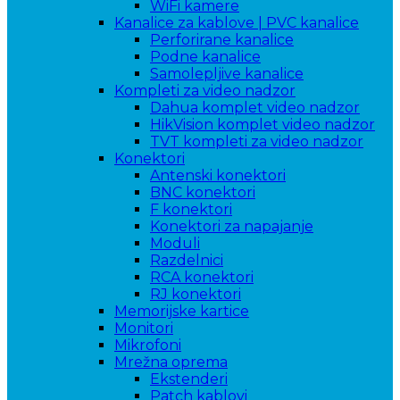
WiFi kamere
Kanalice za kablove | PVC kanalice
Perforirane kanalice
Podne kanalice
Samolepljive kanalice
Kompleti za video nadzor
Dahua komplet video nadzor
HikVision komplet video nadzor
TVT kompleti za video nadzor
Konektori
Antenski konektori
BNC konektori
F konektori
Konektori za napajanje
Moduli
Razdelnici
RCA konektori
RJ konektori
Memorijske kartice
Monitori
Mikrofoni
Mrežna oprema
Ekstenderi
Patch kablovi