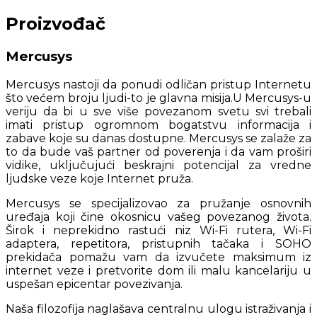
Proizvođač
Mercusys
Mercusys nastoji da ponudi odličan pristup Internetu
što većem broju ljudi-to je glavna misija.U Mercusys-u
veriju da bi u sve više povezanom svetu svi trebali
imati pristup ogromnom bogatstvu informacija i
zabave koje su danas dostupne. Mercusys se zalaže za
to da bude vaš partner od poverenja i da vam proširi
vidike, uključujući beskrajni potencijal za vredne
ljudske veze koje Internet pruža.
Mercusys se specijalizovao za pružanje osnovnih
uređaja koji čine okosnicu vašeg povezanog života.
Širok i neprekidno rastući niz Wi-Fi rutera, Wi-Fi
adaptera, repetitora, pristupnih tačaka i SOHO
prekidača pomažu vam da izvučete maksimum iz
internet veze i pretvorite dom ili malu kancelariju u
uspešan epicentar povezivanja.
Naša filozofija naglašava centralnu ulogu istraživanja i