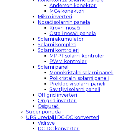
Anderson konektori
MC4 konektori
Mikro inverteri
Nosači solarnih panela
Krovni nosači
Ostali nosači panela
Solarni akumulatori
Solarni kompleti
Solarni kontroleri
MPPT solarni kontroler
PWM kontroler
Solarni paneli
Monokristalni solarni paneli
Polikristalni solarni paneli
Preklopivi solarni paneli
Savitljivi solarni paneli
Off grid inverteri
On grid inverteri
Osigurači
Super ponuda
UPS uređaji i DC-DC konverteri
Vidi sve
DC-DC konverteri