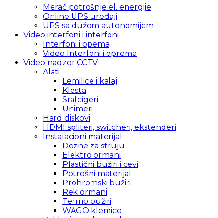
Merač potrošnje el. energije
Online UPS uređaji
UPS sa dužom autonomijom
Video interfoni i interfoni
Interfoni i opema
Video Interfoni i oprema
Video nadzor CCTV
Alati
Lemilice i kalaj
Klesta
Srafcigeri
Unimeri
Hard diskovi
HDMI spliteri, switcheri, ekstenderi
Instalacioni materijal
Dozne za struju
Elektro ormani
Plastični bužiri i cevi
Potrošni materijal
Prohromski bužiri
Rek ormani
Termo bužiri
WAGO klemice