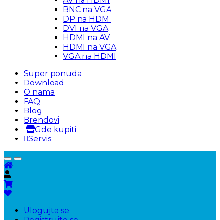
AV na HDMI
BNC na VGA
DP na HDMI
DVI na VGA
HDMI na AV
HDMI na VGA
VGA na HDMI
Super ponuda
Download
O nama
FAQ
Blog
Brendovi
Gde kupiti
Servis
Ulogujte se
Registrujte se