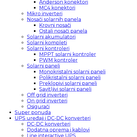
Anderson konektori
MC4 konektori
Mikro inverteri
Nosači solarnih panela
Krovni nosači
Ostali nosači panela
Solarni akumulatori
Solarni kompleti
Solarni kontroleri
MPPT solarni kontroler
PWM kontroler
Solarni paneli
Monokristalni solarni paneli
Polikristalni solarni paneli
Preklopivi solarni paneli
Savitljivi solarni paneli
Off grid inverteri
On grid inverteri
Osigurači
Super ponuda
UPS uređaji i DC-DC konverteri
DC-DC konverteri
Dodatna oprema i kablovi
Line interactive UPS