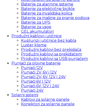
Baterije za alarmne sisteme
Baterije za električne bicikle
Baterije za invalidska kolica
Baterije za mašine za pranje podova
Baterije za UPS
Baterije za vage
GEL akumulatori
Produžni kablovi i utičnice
Kuplunzi i utičnice bez kabla
Luster kleme
Produžni kablovi bez prekidača
Produžni kablovi sa prekidačem
Produžni kablovi sa USB punjačem
Punjači za olovne baterije
Punjači 12V
Punjači 2V, 6V i 12V
Punjači 2V, 6V, 12V I 24V
Punjači 6V I 12V
Punjači 6V, 12V I 24V
Punjači 24V
Solarni sistemi
Kablovi za solarne panele
Konektori za solarne panele