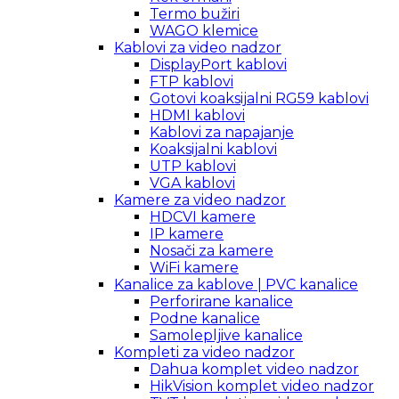
Termo bužiri
WAGO klemice
Kablovi za video nadzor
DisplayPort kablovi
FTP kablovi
Gotovi koaksijalni RG59 kablovi
HDMI kablovi
Kablovi za napajanje
Koaksijalni kablovi
UTP kablovi
VGA kablovi
Kamere za video nadzor
HDCVI kamere
IP kamere
Nosači za kamere
WiFi kamere
Kanalice za kablove | PVC kanalice
Perforirane kanalice
Podne kanalice
Samolepljive kanalice
Kompleti za video nadzor
Dahua komplet video nadzor
HikVision komplet video nadzor