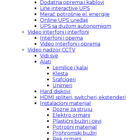
Dodatna oprema i kablovi
Line interactive UPS
Merač potrošnje el. energije
Online UPS uređaji
UPS sa dužom autonomijom
Video interfoni i interfoni
Interfoni i opema
Video Interfoni i oprema
Video nadzor CCTV
Vidi sve
Alati
Lemilice i kalaj
Klesta
Srafcigeri
Unimeri
Hard diskovi
HDMI spliteri, switcheri, ekstenderi
Instalacioni materijal
Dozne za struju
Elektro ormani
Plastični bužiri i cevi
Potrošni materijal
Prohromski bužiri
Rek ormani