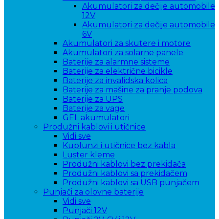
Akumulatori za dečije automobile
12V
Akumulatori za dečije automobile
6V
Akumulatori za skutere i motore
Akumulatori za solarne panele
Baterije za alarmne sisteme
Baterije za električne bicikle
Baterije za invalidska kolica
Baterije za mašine za pranje podova
Baterije za UPS
Baterije za vage
GEL akumulatori
Produžni kablovi i utičnice
Vidi sve
Kuplunzi i utičnice bez kabla
Luster kleme
Produžni kablovi bez prekidača
Produžni kablovi sa prekidačem
Produžni kablovi sa USB punjačem
Punjači za olovne baterije
Vidi sve
Punjači 12V