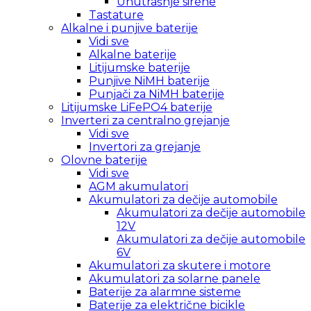
Unutrašnje sirene
Tastature
Alkalne i punjive baterije
Vidi sve
Alkalne baterije
Litijumske baterije
Punjive NiMH baterije
Punjači za NiMH baterije
Litijumske LiFePO4 baterije
Inverteri za centralno grejanje
Vidi sve
Invertori za grejanje
Olovne baterije
Vidi sve
AGM akumulatori
Akumulatori za dečije automobile
Akumulatori za dečije automobile
12V
Akumulatori za dečije automobile
6V
Akumulatori za skutere i motore
Akumulatori za solarne panele
Baterije za alarmne sisteme
Baterije za električne bicikle