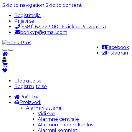
Skip to navigation
Skip to content
Registracija
Prijavi se
(+381) 62 223 000
Fizička i Pravna lica
borikvp@gmail.com
Facebook
Instagram
Ulogujte se
Registrujte se
Početna
Proizvodi
Alarmni sistemi
Vidi sve
Alarmne centrale
Alarmni i napojni kablovi
Alarmni kompleti