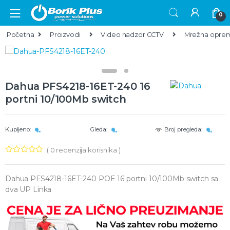
Skip to navigation
Skip to content
0
Početna
Proizvodi
Video nadzor CCTV
Mrežna opre
Dahua PFS4218-16ET-240 16
portni 10/100Mb switch
Kupljeno:
Gleda:
Broj pregleda:
(
0
recenzija korisnika )
Dahua PFS4218-16ET-240 POE 16 portni 10/100Mb switch sa
dva UP Linka