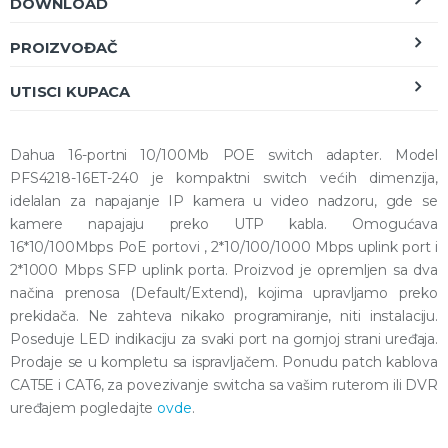
DOWNLOAD
PROIZVOĐAČ
UTISCI KUPACA
Dahua 16-portni 10/100Mb POE switch adapter. Model
PFS4218-16ET-240 je kompaktni switch većih dimenzija,
idelalan za napajanje IP kamera u video nadzoru, gde se
kamere napajaju preko UTP kabla. Omogućava
16*10/100Mbps PoE portovi , 2*10/100/1000 Mbps uplink port i
2*1000 Mbps SFP uplink porta. Proizvod je opremljen sa dva
načina prenosa (Default/Extend), kojima upravljamo preko
prekidača. Ne zahteva nikako programiranje, niti instalaciju.
Poseduje LED indikaciju za svaki port na gornjoj strani uređaja.
Prodaje se u kompletu sa ispravljačem. Ponudu patch kablova
CAT5E i CAT6, za povezivanje switcha sa vašim ruterom ili DVR
uređajem pogledajte
ovde
.