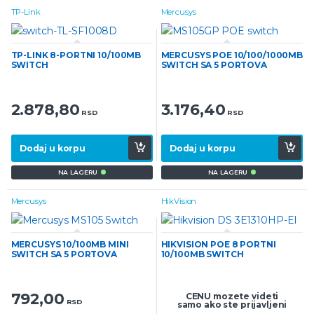
TP-Link
Mercusys
TP-LINK 8-PORTNI 10/100MB
MERCUSYS POE 10/100/1000MB
SWITCH
SWITCH SA 5 PORTOVA
2.878,80
3.176,40
RSD
RSD
Dodaj u korpu
Dodaj u korpu
NA LAGERU
NA LAGERU
Mercusys
HikVision
MERCUSYS 10/100MB MINI
HIKVISION POE 8 PORTNI
SWITCH SA 5 PORTOVA
10/100MB SWITCH
792,00
CENU mozete videti
RSD
samo ako ste prijavljeni