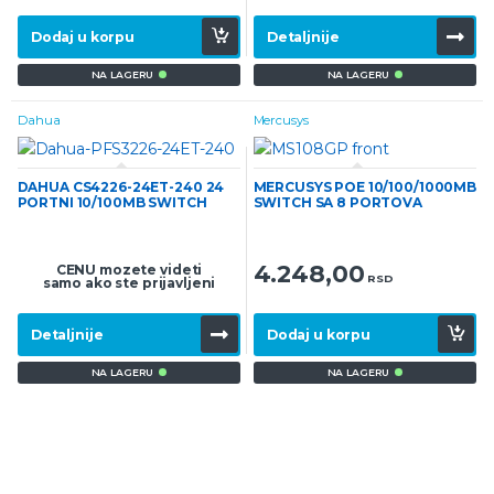
Dodaj u korpu
Detaljnije
NA LAGERU
NA LAGERU
Dahua
Mercusys
DAHUA CS4226-24ET-240 24
MERCUSYS POE 10/100/1000MB
PORTNI 10/100MB SWITCH
SWITCH SA 8 PORTOVA
4.248,00
CENU mozete videti
RSD
samo ako ste prijavljeni
Detaljnije
Dodaj u korpu
NA LAGERU
NA LAGERU