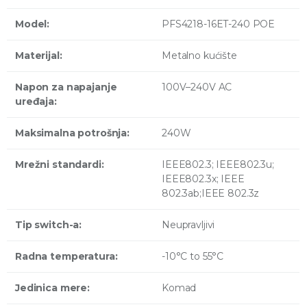
Model:
PFS4218-16ET-240 POE
Materijal:
Metalno kućište
Napon za napajanje
100V–240V AC
uređaja:
Maksimalna potrošnja:
240W
Mrežni standardi:
IEEE802.3; IEEE802.3u;
IEEE802.3x; IEEE
802.3ab;IEEE 802.3z
Tip switch-a:
Neupravljivi
Radna temperatura:
-10°C to 55°C
Jedinica mere:
Komad