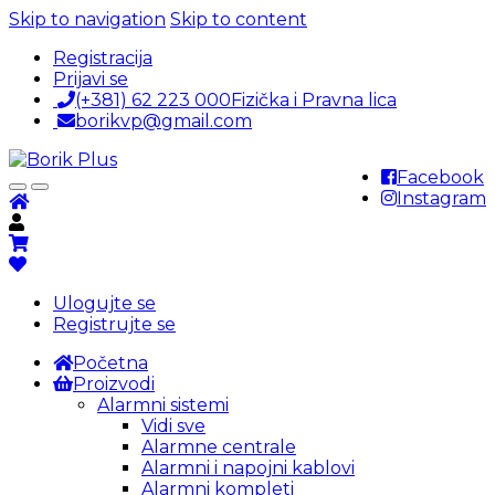
Skip to navigation
Skip to content
Registracija
Prijavi se
(+381) 62 223 000
Fizička i Pravna lica
borikvp@gmail.com
Facebook
Instagram
Ulogujte se
Registrujte se
Početna
Proizvodi
Alarmni sistemi
Vidi sve
Alarmne centrale
Alarmni i napojni kablovi
Alarmni kompleti