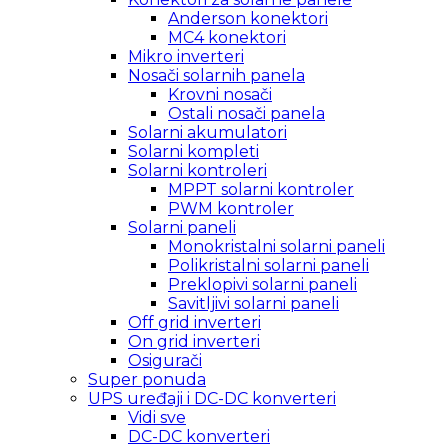
Anderson konektori
MC4 konektori
Mikro inverteri
Nosači solarnih panela
Krovni nosači
Ostali nosači panela
Solarni akumulatori
Solarni kompleti
Solarni kontroleri
MPPT solarni kontroler
PWM kontroler
Solarni paneli
Monokristalni solarni paneli
Polikristalni solarni paneli
Preklopivi solarni paneli
Savitljivi solarni paneli
Off grid inverteri
On grid inverteri
Osigurači
Super ponuda
UPS uređaji i DC-DC konverteri
Vidi sve
DC-DC konverteri