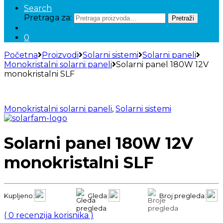
Search
Pretraga za:
Pretraži
0
Početna
Proizvodi
Solarni sistemi
Solarni paneli
Monokristalni solarni paneli
Solarni panel 180W 12V
monokristalni SLF
Monokristalni solarni paneli
,
Solarni sistemi
Solarni panel 180W 12V
monokristalni SLF
Kupljeno:
Gleda:
Broj pregleda:
(
0
recenzija korisnika )