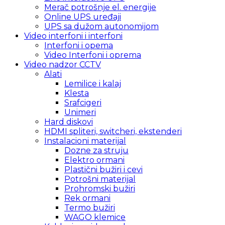
Merač potrošnje el. energije
Online UPS uređaji
UPS sa dužom autonomijom
Video interfoni i interfoni
Interfoni i opema
Video Interfoni i oprema
Video nadzor CCTV
Alati
Lemilice i kalaj
Klesta
Srafcigeri
Unimeri
Hard diskovi
HDMI spliteri, switcheri, ekstenderi
Instalacioni materijal
Dozne za struju
Elektro ormani
Plastični bužiri i cevi
Potrošni materijal
Prohromski bužiri
Rek ormani
Termo bužiri
WAGO klemice