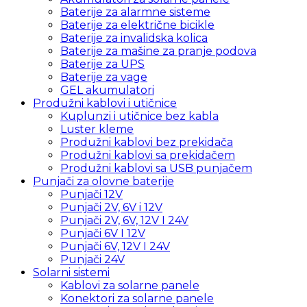
Baterije za alarmne sisteme
Baterije za električne bicikle
Baterije za invalidska kolica
Baterije za mašine za pranje podova
Baterije za UPS
Baterije za vage
GEL akumulatori
Produžni kablovi i utičnice
Kuplunzi i utičnice bez kabla
Luster kleme
Produžni kablovi bez prekidača
Produžni kablovi sa prekidačem
Produžni kablovi sa USB punjačem
Punjači za olovne baterije
Punjači 12V
Punjači 2V, 6V i 12V
Punjači 2V, 6V, 12V I 24V
Punjači 6V I 12V
Punjači 6V, 12V I 24V
Punjači 24V
Solarni sistemi
Kablovi za solarne panele
Konektori za solarne panele