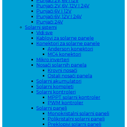
Punjači 2V, 6V i 12V
Punjači 2V, 6V, 12V I 24V
Punjači 6V I 12V
Punjači 6V, 12V I 24V
Punjači 24V
Solarni sistemi
Vidi sve
Kablovi za solarne panele
Konektori za solarne panele
Anderson konektori
MC4 konektori
Mikro inverteri
Nosači solarnih panela
Krovni nosači
Ostali nosači panela
Solarni akumulatori
Solarni kompleti
Solarni kontroleri
MPPT solarni kontroler
PWM kontroler
Solarni paneli
Monokristalni solarni paneli
Polikristalni solarni paneli
Preklopivi solarni paneli