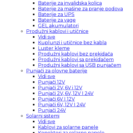
Baterije za invalidska kolica
Baterije za mašine za pranje podova
Baterije za UPS
Baterije za vage
GEL akumulatori
Produžni kablovi i utičnice
Vidi sve
Kuplunzi i utičnice bez kabla
Luster kleme
Produžni kablovi bez prekidača
Produžni kablovi sa prekidačem
Produžni kablovi sa USB punjačem
Punjači za olovne baterije
Vidi sve
Punjači 12V
Punjači 2V, 6V i 12V
Punjači 2V, 6V, 12V I 24V
Punjači 6V I 12V
Punjači 6V, 12V I 24V
Punjači 24V
Solarni sistemi
Vidi sve
Kablovi za solarne panele
Konektori za solarne panele