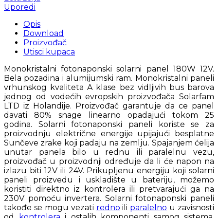
Uporedi
Opis
Download
Proizvođač
Utisci kupaca
Monokristalni fotonaponski solarni panel 180W 12V.
Bela pozadina i alumijumski ram. Monokristalni paneli
vrhunskog kvaliteta A klase bez vidljivih bus barova
jednog od vodećih evropskih proizvođača Solarfam
LTD iz Holandije. Proizvođač garantuje da ce panel
davati 80% snage linearno opadajući tokom 25
godina. Solarni fotonaponski paneli koriste se za
proizvodnju električne energije upijajući besplatne
Sunčeve zrake koji padaju na zemlju. Spajanjem ćelija
unutar panela bilo u rednu ili paralelnu vezu,
proizvođač u proizvodnji određuje da li će napon na
izlazu biti 12V ili 24V. Prikupljenu energiju koji solarni
paneli proizvedu i uskladište u bateriju, možemo
koristiti direktno iz kontrolera ili pretvarajući ga na
230V pomoću invertera. Solarni fotonaponski paneli
takođe se mogu vezati
redno
ili
paralelno
u zavisnosti
od
kontrolera
i ostalih komponenti samog sistema.