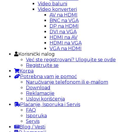
Video baluni
Video konverteri
AV na HDMI
BNC na VGA
DP na HDMI
DVI na VGA
HDMI na AV
HDMI na VGA
VGA na HDMI
Korisnički nalog
Već ste registrovani? Ulogujte se ovde
Registrujte se
Korpa
Potrebna vam je pomoć
Naručivanje telefonom ili e-mailom
Download
Reklamacije
Uslovi korišćenja
Plaćanje, Isporuka i Servis
FAQ
Isporuka
Servis
Blog / Vesti