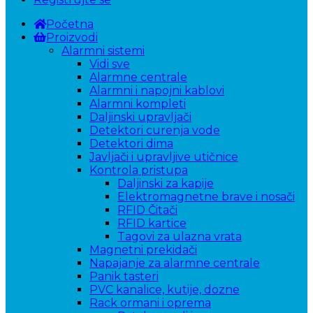
Početna
Proizvodi
Alarmni sistemi
Vidi sve
Alarmne centrale
Alarmni i napojni kablovi
Alarmni kompleti
Daljinski upravljači
Detektori curenja vode
Detektori dima
Javljači i upravljive utičnice
Kontrola pristupa
Daljinski za kapije
Elektromagnetne brave i nosači
RFID Čitači
RFID kartice
Tagovi za ulazna vrata
Magnetni prekidači
Napajanje za alarmne centrale
Panik tasteri
PVC kanalice, kutije, dozne
Rack ormani i oprema