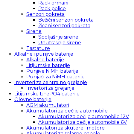
Rack ormani
Rack police
Senzori pokreta
Bežični senzori pokreta
Žičani senzori pokreta
Sirene
Spoljašnje sirene
Unutrašnje sirene
Tastature
Alkalne i punjive baterije
Alkalne baterije
Litijumske baterije
Punjive NiMH baterije
Punjači za NiMH baterije
Inverteri za centralno grejanje
Invertori za grejanje
Litijumske LiFePO4 baterije
Olovne baterije
AGM akumulatori
Akumulatori za dečije automobile
Akumulatori za dečije automobile 12V
Akumulatori za dečije automobile 6V
Akumulatori za skutere i motore
Akumulatori za solarne panele