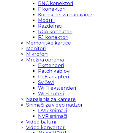
BNC konektori
F konektori
Konektori za napajanje
Moduli
Razdelnici
RCA konektori
RJ konektori
Memorijske kartice
Monitori
Mikrofoni
Mrežna oprema
Ekstenderi
Patch kablovi
PoE adapteri
Svičevi
Wi Fi ekstenderi
Wi Fi ruteri
Napajanja za kamere
Snimači za video nadzor
DVR snimači
NVR snimači
Video baluni
Video konverteri