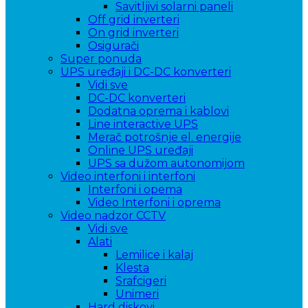
Savitljivi solarni paneli
Off grid inverteri
On grid inverteri
Osigurači
Super ponuda
UPS uređaji i DC-DC konverteri
Vidi sve
DC-DC konverteri
Dodatna oprema i kablovi
Line interactive UPS
Merač potrošnje el. energije
Online UPS uređaji
UPS sa dužom autonomijom
Video interfoni i interfoni
Interfoni i opema
Video Interfoni i oprema
Video nadzor CCTV
Vidi sve
Alati
Lemilice i kalaj
Klesta
Srafcigeri
Unimeri
Hard diskovi