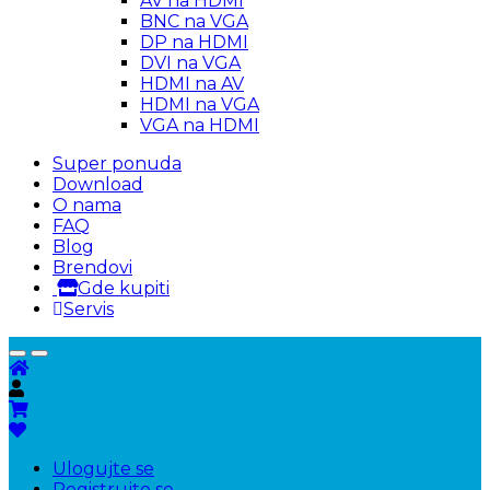
AV na HDMI
BNC na VGA
DP na HDMI
DVI na VGA
HDMI na AV
HDMI na VGA
VGA na HDMI
Super ponuda
Download
O nama
FAQ
Blog
Brendovi
Gde kupiti
Servis
Ulogujte se
Registrujte se