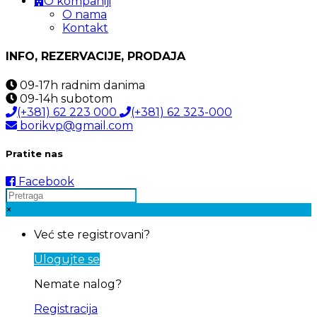
O kompaniji
O nama
Kontakt
INFO, REZERVACIJE, PRODAJA
09-17h
radnim danima
09-14h
subotom
(+381) 62 223 000
(+381) 62 323-000
borikvp@gmail.com
Pratite nas
Facebook
×
Već ste registrovani?
Ulogujte se
Nemate nalog?
Registracija