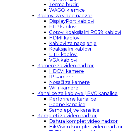
Termo bužiri
WAGO klemice
Kablovi za video nadzor
DisplayPort kablovi
FTP kablovi
Gotovi koaksijalni RG59 kablovi
HDMI kablovi
Kablovi za napajanje
Koaksijalni kablovi
UTP kablovi
VGA kablovi
Kamere za video nadzor
HDCVI kamere
IP kamere
Nosači za kamere
WiFi kamere
Kanalice za kablove | PVC kanalice
Perforirane kanalice
Podne kanalice
Samolepljive kanalice
Kompleti za video nadzor
Dahua komplet video nadzor
HikVision komplet video nadzor