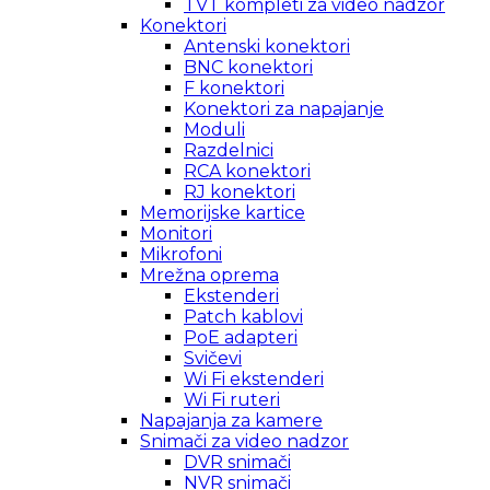
TVT kompleti za video nadzor
Konektori
Antenski konektori
BNC konektori
F konektori
Konektori za napajanje
Moduli
Razdelnici
RCA konektori
RJ konektori
Memorijske kartice
Monitori
Mikrofoni
Mrežna oprema
Ekstenderi
Patch kablovi
PoE adapteri
Svičevi
Wi Fi ekstenderi
Wi Fi ruteri
Napajanja za kamere
Snimači za video nadzor
DVR snimači
NVR snimači