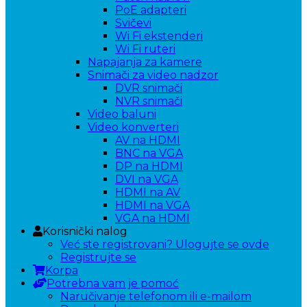
PoE adapteri
Svičevi
Wi Fi ekstenderi
Wi Fi ruteri
Napajanja za kamere
Snimači za video nadzor
DVR snimači
NVR snimači
Video baluni
Video konverteri
AV na HDMI
BNC na VGA
DP na HDMI
DVI na VGA
HDMI na AV
HDMI na VGA
VGA na HDMI
Korisnički nalog
Već ste registrovani? Ulogujte se ovde
Registrujte se
Korpa
Potrebna vam je pomoć
Naručivanje telefonom ili e-mailom