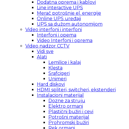
Dodatna oprema i kablovi
Line interactive UPS
Merač potrošnje el. energije
Online UPS uređaji
UPS sa dužom autonomijom
Video interfoni i interfoni
Interfoni i opema
Video Interfoni i oprema
Video nadzor CCTV
Vidi sve
Alati
Lemilice i kalaj
Klesta
Srafcigeri
Unimeri
Hard diskovi
HDMI spliteri, switcheri, ekstenderi
Instalacioni materijal
Dozne za struju
Elektro ormani
Plastični bužiri i cevi
Potrošni materijal
Prohromski bužiri
Rek ormani