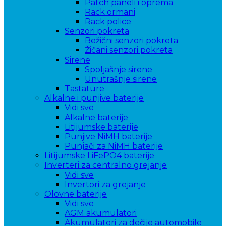
Patch paneli i oprema
Rack ormani
Rack police
Senzori pokreta
Bežični senzori pokreta
Žičani senzori pokreta
Sirene
Spoljašnje sirene
Unutrašnje sirene
Tastature
Alkalne i punjive baterije
Vidi sve
Alkalne baterije
Litijumske baterije
Punjive NiMH baterije
Punjači za NiMH baterije
Litijumske LiFePO4 baterije
Inverteri za centralno grejanje
Vidi sve
Invertori za grejanje
Olovne baterije
Vidi sve
AGM akumulatori
Akumulatori za dečije automobile