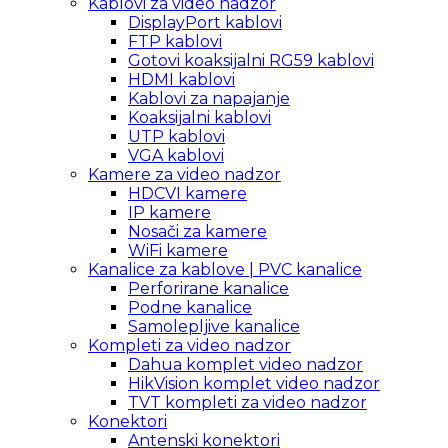
Kablovi za video nadzor
DisplayPort kablovi
FTP kablovi
Gotovi koaksijalni RG59 kablovi
HDMI kablovi
Kablovi za napajanje
Koaksijalni kablovi
UTP kablovi
VGA kablovi
Kamere za video nadzor
HDCVI kamere
IP kamere
Nosači za kamere
WiFi kamere
Kanalice za kablove | PVC kanalice
Perforirane kanalice
Podne kanalice
Samolepljive kanalice
Kompleti za video nadzor
Dahua komplet video nadzor
HikVision komplet video nadzor
TVT kompleti za video nadzor
Konektori
Antenski konektori