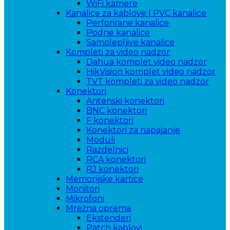
WiFi kamere
Kanalice za kablove | PVC kanalice
Perforirane kanalice
Podne kanalice
Samolepljive kanalice
Kompleti za video nadzor
Dahua komplet video nadzor
HikVision komplet video nadzor
TVT kompleti za video nadzor
Konektori
Antenski konektori
BNC konektori
F konektori
Konektori za napajanje
Moduli
Razdelnici
RCA konektori
RJ konektori
Memorijske kartice
Monitori
Mikrofoni
Mrežna oprema
Ekstenderi
Patch kablovi