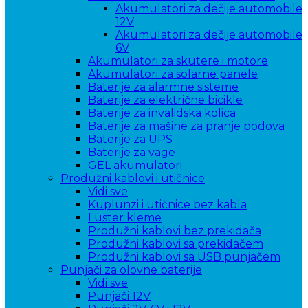
Akumulatori za dečije automobile
12V
Akumulatori za dečije automobile
6V
Akumulatori za skutere i motore
Akumulatori za solarne panele
Baterije za alarmne sisteme
Baterije za električne bicikle
Baterije za invalidska kolica
Baterije za mašine za pranje podova
Baterije za UPS
Baterije za vage
GEL akumulatori
Produžni kablovi i utičnice
Vidi sve
Kuplunzi i utičnice bez kabla
Luster kleme
Produžni kablovi bez prekidača
Produžni kablovi sa prekidačem
Produžni kablovi sa USB punjačem
Punjači za olovne baterije
Vidi sve
Punjači 12V