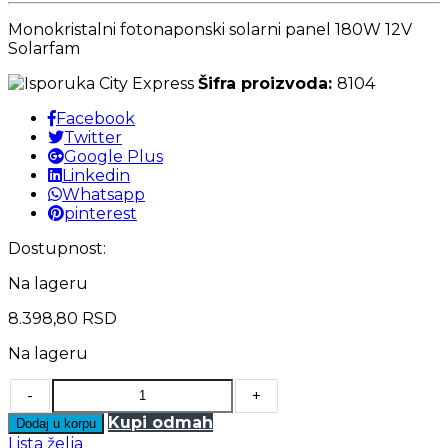
Monokristalni fotonaponski solarni panel 180W 12V
Solarfam
Šifra proizvoda:
8104
Facebook
Twitter
Google Plus
Linkedin
Whatsapp
pinterest
Dostupnost:
Na lageru
8.398,80
RSD
Na lageru
-
+
Kupi odmah
Dodaj u korpu
Lista želja