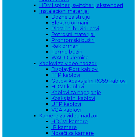
HDMI spliteri, switcheri, ekstenderi
Instalacioni materijal
Dozne za struju
Elektro ormani
Plastični bužiri i cevi
Potrošni materijal
Prohromski bužiri
Rek ormani
Termo bužiri
WAGO klemice
Kablovi za video nadzor
DisplayPort kablovi
FTP kablovi
Gotovi koaksijalni RG59 kablovi
HDMI kablovi
Kablovi za napajanje
Koaksijalni kablovi
UTP kablovi
VGA kablovi
Kamere za video nadzor
HDCVI kamere
IP kamere
Nosači za kamere