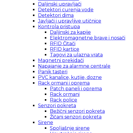
Daljinski upravljači
Detektori curenja vode
Detektori dima
Javljači i upravljive utičnice
Kontrola pristupa
Daljinski za kapije
Elektromagnetne brave i nosači
RFID Čitači
RFID kartice
Tagovi za ulazna vrata
Magnetni prekidači
Napajanje za alarmne centrale
Panik tasteri
PVC kanalice, kutije, dozne
Rack ormani i oprema
Patch paneli i oprema
Rack ormani
Rack police
Senzori pokreta
Bežični senzori pokreta
Žičani senzori pokreta
Sirene
Spoljašnje sirene