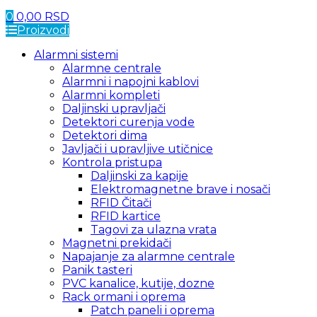
0
0,00
RSD
Proizvodi
Alarmni sistemi
Alarmne centrale
Alarmni i napojni kablovi
Alarmni kompleti
Daljinski upravljači
Detektori curenja vode
Detektori dima
Javljači i upravljive utičnice
Kontrola pristupa
Daljinski za kapije
Elektromagnetne brave i nosači
RFID Čitači
RFID kartice
Tagovi za ulazna vrata
Magnetni prekidači
Napajanje za alarmne centrale
Panik tasteri
PVC kanalice, kutije, dozne
Rack ormani i oprema
Patch paneli i oprema