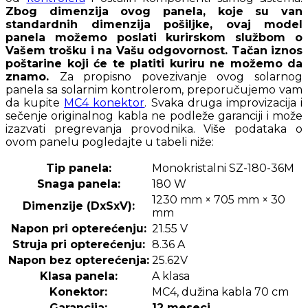
Zbog dimenzija ovog panela, koje su van
standardnih dimenzija pošiljke, ovaj model
panela možemo poslati kurirskom službom o
Vašem trošku i na Vašu odgovornost. Tačan iznos
poštarine koji će te platiti kuriru ne možemo da
znamo.
Za propisno povezivanje ovog solarnog
panela sa solarnim kontrolerom, preporučujemo vam
da kupite
MC4 konektor
. Svaka druga improvizacija i
sečenje originalnog kabla ne podleže garanciji i može
izazvati pregrevanja provodnika. Više podataka o
ovom panelu pogledajte u tabeli niže:
Tip panela:
Monokristalni SZ-180-36M
Snaga panela:
180 W
1230 mm × 705 mm × 30
Dimenzije (DxSxV):
mm
Napon pri opterećenju:
21.55 V
Struja pri opterećenju:
8.36 A
Napon bez opterećenja:
25.62V
Klasa panela:
A klasa
Konektor:
MC4, dužina kabla 70 cm
Garancija:
12 meseci