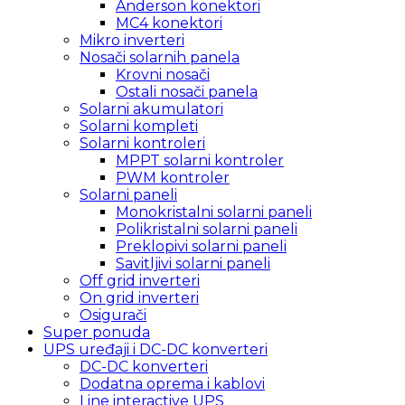
Anderson konektori
MC4 konektori
Mikro inverteri
Nosači solarnih panela
Krovni nosači
Ostali nosači panela
Solarni akumulatori
Solarni kompleti
Solarni kontroleri
MPPT solarni kontroler
PWM kontroler
Solarni paneli
Monokristalni solarni paneli
Polikristalni solarni paneli
Preklopivi solarni paneli
Savitljivi solarni paneli
Off grid inverteri
On grid inverteri
Osigurači
Super ponuda
UPS uređaji i DC-DC konverteri
DC-DC konverteri
Dodatna oprema i kablovi
Line interactive UPS