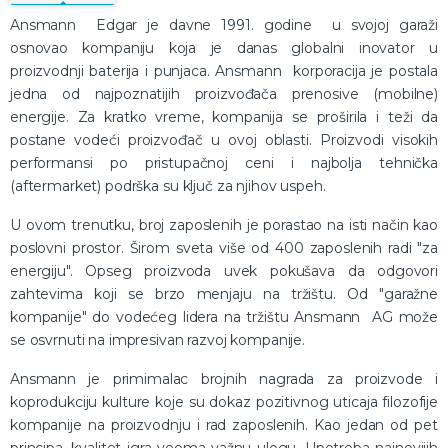
Ansmann Edgar je davne 1991. godine u svojoj garaži
osnovao kompaniju koja je danas globalni inovator u
proizvodnji baterija i punjaca. Ansmann korporacija je postala
jedna od najpoznatijih proizvođača prenosive (mobilne)
energije. Za kratko vreme, kompanija se proširila i teži da
postane vodeći proizvođač u ovoj oblasti. Proizvodi visokih
performansi po pristupačnoj ceni i najbolja tehnička
(aftermarket) podrška su ključ za njihov uspeh.
U ovom trenutku, broj zaposlenih je porastao na isti način kao
poslovni prostor. Širom sveta više od 400 zaposlenih radi "za
energiju". Opseg proizvoda uvek pokušava da odgovori
zahtevima koji se brzo menjaju na tržištu. Od "garažne
kompanije" do vodećeg lidera na tržištu Ansmann AG može
se osvrnuti na impresivan razvoj kompanije.
Ansmann je primimalac brojnih nagrada za proizvode i
koprodukciju kulture koje su dokaz pozitivnog uticaja filozofije
kompanije na proizvodnju i rad zaposlenih. Kao jedan od pet
principa, kvalitet igra veoma važnu ulogu. Upotreba najnovijih