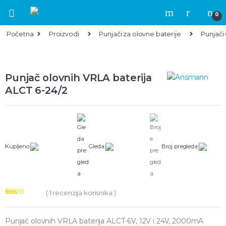
Skip to navigation
Skip to content
0
Početna
Proizvodi
Punjači za olovne baterije
Punjači 
Punjač olovnih VRLA baterija
ALCT 6-24/2
Kupljeno:
Gleda:
Broj pregleda:
(
1
recenzija korisnika )
Ocenjeno
1
5.00
od 5 na
osnovu
ocene
Punjač olovnih VRLA baterija ALCT-6V, 12V i 24V, 2000mA
kupca