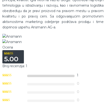
tehnologija u istraživanju i razvoju, kao i ravnomerna logistika
obezbeđuju da je pravi proizvod na pravom mestu u pravom
kvalitetu i po pravoj ceni. Sa odgovarajućim promotivnim
aktivnostima marketing odeljenje podržava prodaju i time
doprinosi uspehu Ansmann AG-a.
Ocena
5.00
Ocenjeno
5.00
od 5
Broj recenzija: 1
1
0
0
0