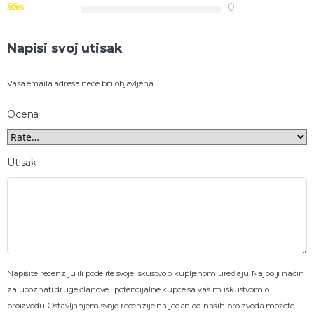
0
Napisi svoj utisak
Vaša emaila adresa nece biti objavljena.
Ocena
Utisak
Napišite recenziju ili podelite svoje iskustvo o kupljenom uređaju. Najbolji način
za upoznati druge članove i potencijalne kupce sa vašim iskustvom o
proizvodu. Ostavljanjem svoje recenzije na jedan od naših proizvoda možete