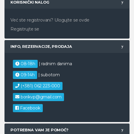
KORISNIČKI NALOG
Već ste registrovani?
Ulogujte se ovde
Registrujte se
INFO, REZERVACIJE, PRODAJA
08-18h
| radnim danima
09-14h
| subotom
(+381) 062 223-000
borikvp@gmail.com
Facebook
POTREBNA VAM JE POMOĆ?