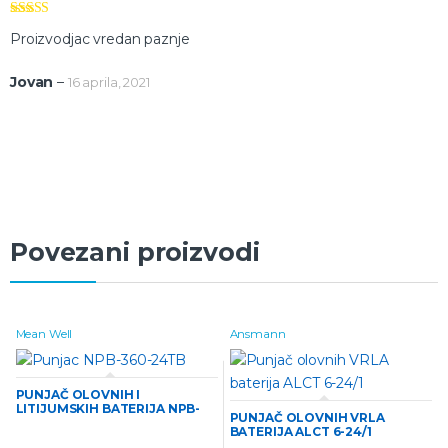
Ocenjeno
5
Proizvodjac vredan paznje
od 5
Jovan
–
16 aprila, 2021
Povezani proizvodi
Mean Well
Ansmann
PUNJAČ OLOVNIH I
LITIJUMSKIH BATERIJA NPB-
PUNJAČ OLOVNIH VRLA
360-24TB
BATERIJA ALCT 6-24/1