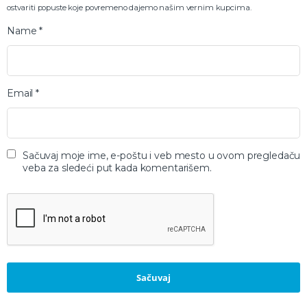
ostvariti popuste koje povremeno dajemo našim vernim kupcima.
Name
*
Email
*
Sačuvaj moje ime, e-poštu i veb mesto u ovom pregledaču
veba za sledeći put kada komentarišem.