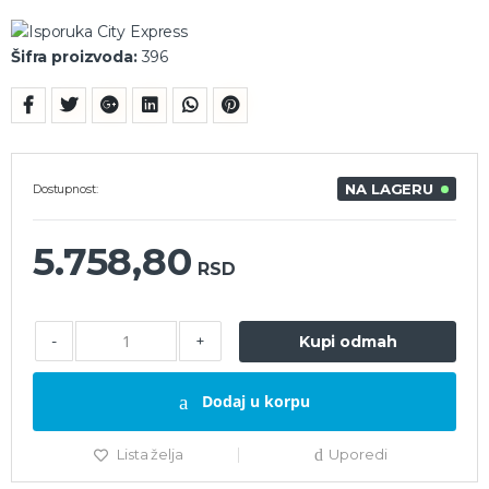
Šifra proizvoda:
396
NA LAGERU
Dostupnost:
5.758,80
RSD
-
+
Kupi odmah
Dodaj u korpu
Lista želja
Uporedi