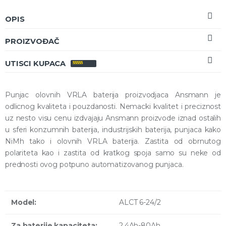
OPIS
PROIZVOĐAČ
UTISCI KUPACA
OCENJENO
5.00
OD 5
Punjac olovnih VRLA baterija proizvodjaca Ansmann je
odlicnog kvaliteta i pouzdanosti. Nemacki kvalitet i preciznost
uz nesto visu cenu izdvajaju Ansmann proizvode iznad ostalih
u sferi konzumnih baterija, industrijskih baterija, punjaca kako
NiMh tako i olovnih VRLA baterija. Zastita od obrnutog
polariteta kao i zastita od kratkog spoja samo su neke od
prednosti ovog potpuno automatizovanog punjaca.
Model:
ALCT 6-24/2
Za baterije kapaciteta:
2.4Ah-80Ah