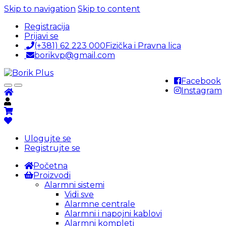
Skip to navigation
Skip to content
Registracija
Prijavi se
(+381) 62 223 000
Fizička i Pravna lica
borikvp@gmail.com
Facebook
Instagram
Ulogujte se
Registrujte se
Početna
Proizvodi
Alarmni sistemi
Vidi sve
Alarmne centrale
Alarmni i napojni kablovi
Alarmni kompleti