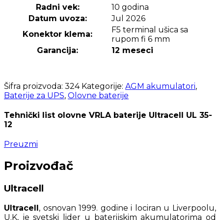
Radni vek:
10 godina
Datum uvoza:
Jul 2026
F5 terminal ušica sa
Konektor klema:
rupom fi 6 mm
Garancija:
12 meseci
Šifra proizvoda:
324
Kategorije:
AGM akumulatori
,
Baterije za UPS
,
Olovne baterije
Tehnički list olovne VRLA baterije Ultracell UL 35-
12
Preuzmi
Proizvođač
Ultracell
Ultracell
, osnovan 1999. godine i lociran u Liverpoolu,
U.K, je svetski lider u baterijskim akumulatorima od