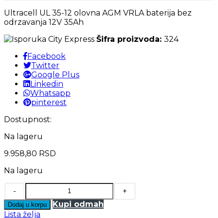
Ultracell UL 35-12 olovna AGM VRLA baterija bez
odrzavanja 12V 35Ah
Šifra proizvoda:
324
Facebook
Twitter
Google Plus
Linkedin
Whatsapp
pinterest
Dostupnost:
Na lageru
9.958,80
RSD
Na lageru
-
+
Kupi odmah
Dodaj u korpu
Lista želja