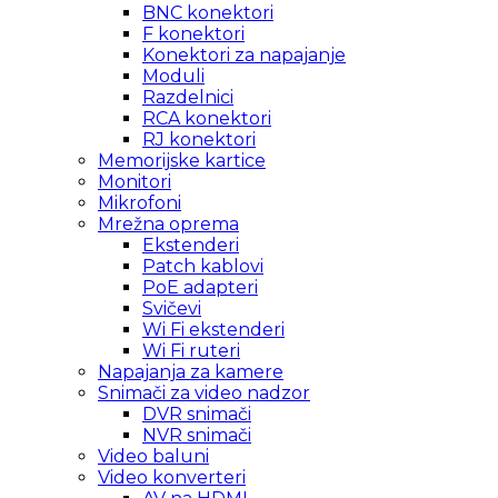
BNC konektori
F konektori
Konektori za napajanje
Moduli
Razdelnici
RCA konektori
RJ konektori
Memorijske kartice
Monitori
Mikrofoni
Mrežna oprema
Ekstenderi
Patch kablovi
PoE adapteri
Svičevi
Wi Fi ekstenderi
Wi Fi ruteri
Napajanja za kamere
Snimači za video nadzor
DVR snimači
NVR snimači
Video baluni
Video konverteri