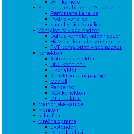
WiFi kamere
Kanalice za kablove | PVC kanalice
Perforirane kanalice
Podne kanalice
Samolepljive kanalice
Kompleti za video nadzor
Dahua komplet video nadzor
HikVision komplet video nadzor
TVT kompleti za video nadzor
Konektori
Antenski konektori
BNC konektori
F konektori
Konektori za napajanje
Moduli
Razdelnici
RCA konektori
RJ konektori
Memorijske kartice
Monitori
Mikrofoni
Mrežna oprema
Ekstenderi
Patch kablovi