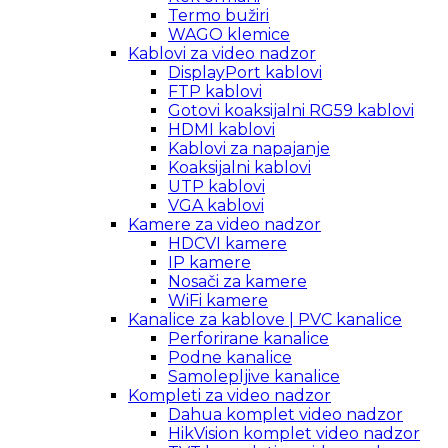
Termo bužiri
WAGO klemice
Kablovi za video nadzor
DisplayPort kablovi
FTP kablovi
Gotovi koaksijalni RG59 kablovi
HDMI kablovi
Kablovi za napajanje
Koaksijalni kablovi
UTP kablovi
VGA kablovi
Kamere za video nadzor
HDCVI kamere
IP kamere
Nosači za kamere
WiFi kamere
Kanalice za kablove | PVC kanalice
Perforirane kanalice
Podne kanalice
Samolepljive kanalice
Kompleti za video nadzor
Dahua komplet video nadzor
HikVision komplet video nadzor