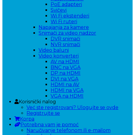
PoE adapteri
Svičevi
Wi Fi ekstenderi
Wi Fi ruteri
Napajanja za kamere
Snimači za video nadzor
DVR snimači
NVR snimači
Video baluni
Video konverteri
AV na HDMI
BNC na VGA
DP na HDMI
DVI na VGA
HDMI na AV
HDMI na VGA
VGA na HDMI
Korisnički nalog
Već ste registrovani? Ulogujte se ovde
Registrujte se
Korpa
Potrebna vam je pomoć
Naručivanje telefonom ili e-mailom