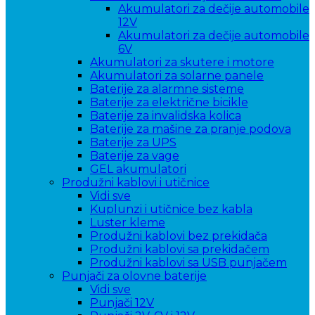
Akumulatori za dečije automobile
12V
Akumulatori za dečije automobile
6V
Akumulatori za skutere i motore
Akumulatori za solarne panele
Baterije za alarmne sisteme
Baterije za električne bicikle
Baterije za invalidska kolica
Baterije za mašine za pranje podova
Baterije za UPS
Baterije za vage
GEL akumulatori
Produžni kablovi i utičnice
Vidi sve
Kuplunzi i utičnice bez kabla
Luster kleme
Produžni kablovi bez prekidača
Produžni kablovi sa prekidačem
Produžni kablovi sa USB punjačem
Punjači za olovne baterije
Vidi sve
Punjači 12V