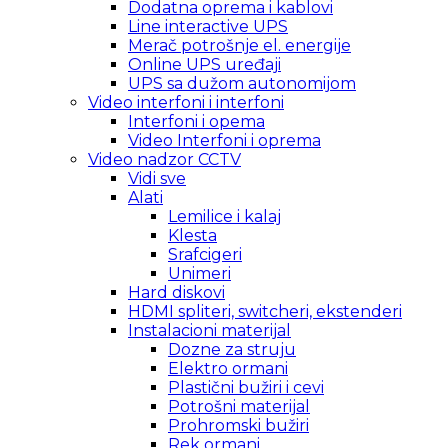
Dodatna oprema i kablovi
Line interactive UPS
Merač potrošnje el. energije
Online UPS uređaji
UPS sa dužom autonomijom
Video interfoni i interfoni
Interfoni i opema
Video Interfoni i oprema
Video nadzor CCTV
Vidi sve
Alati
Lemilice i kalaj
Klesta
Srafcigeri
Unimeri
Hard diskovi
HDMI spliteri, switcheri, ekstenderi
Instalacioni materijal
Dozne za struju
Elektro ormani
Plastični bužiri i cevi
Potrošni materijal
Prohromski bužiri
Rek ormani