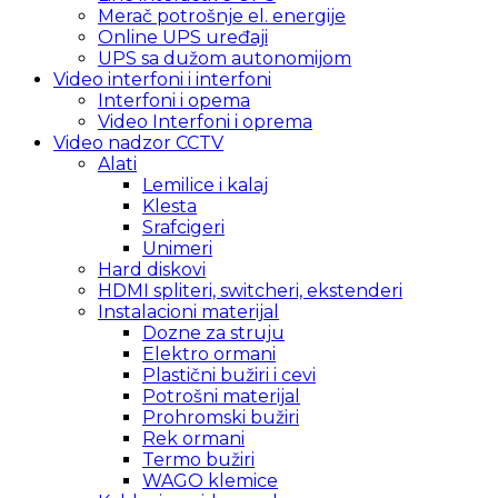
Merač potrošnje el. energije
Online UPS uređaji
UPS sa dužom autonomijom
Video interfoni i interfoni
Interfoni i opema
Video Interfoni i oprema
Video nadzor CCTV
Alati
Lemilice i kalaj
Klesta
Srafcigeri
Unimeri
Hard diskovi
HDMI spliteri, switcheri, ekstenderi
Instalacioni materijal
Dozne za struju
Elektro ormani
Plastični bužiri i cevi
Potrošni materijal
Prohromski bužiri
Rek ormani
Termo bužiri
WAGO klemice