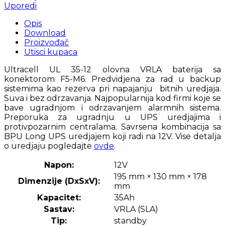
Uporedi
Opis
Download
Proizvođač
Utisci kupaca
Ultracell UL 35-12 olovna VRLA baterija sa
konektorom F5-M6. Predvidjena za rad u backup
sistemima kao rezerva pri napajanju bitnih uredjaja.
Suva i bez odrzavanja. Najpopularnija kod firmi koje se
bave ugradnjom i odrzavanjem alarmnih sistema.
Preporuka za ugradnju u UPS uredjajima i
protivpozarnim centralama. Savrsena kombinacija sa
BPU Long UPS uredjajem koji radi na 12V. Vise detalja
o uredjaju pogledajte
ovde
.
Napon:
12V
195 mm × 130 mm × 178
Dimenzije (DxSxV):
mm
Kapacitet:
35Ah
Sastav:
VRLA (SLA)
Tip:
standby