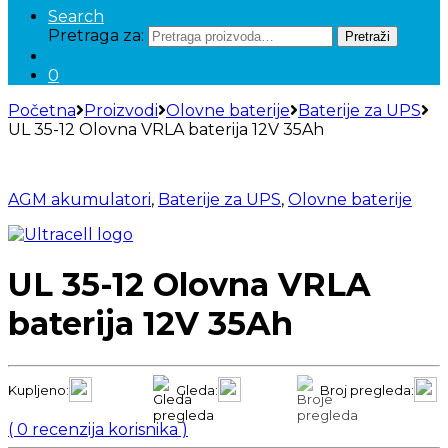
Search
Pretraga za:
Pretraži
0
Početna
Proizvodi
Olovne baterije
Baterije za UPS
UL 35-12 Olovna VRLA baterija 12V 35Ah
AGM akumulatori
,
Baterije za UPS
,
Olovne baterije
UL 35-12 Olovna VRLA
baterija 12V 35Ah
Kupljeno:
Gleda:
Broj pregleda:
(
0
recenzija korisnika )