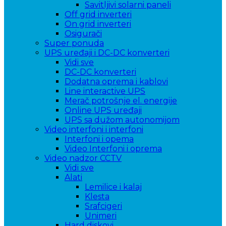
Savitljivi solarni paneli
Off grid inverteri
On grid inverteri
Osigurači
Super ponuda
UPS uređaji i DC-DC konverteri
Vidi sve
DC-DC konverteri
Dodatna oprema i kablovi
Line interactive UPS
Merač potrošnje el. energije
Online UPS uređaji
UPS sa dužom autonomijom
Video interfoni i interfoni
Interfoni i opema
Video Interfoni i oprema
Video nadzor CCTV
Vidi sve
Alati
Lemilice i kalaj
Klesta
Srafcigeri
Unimeri
Hard diskovi