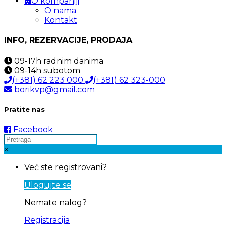
O kompaniji
O nama
Kontakt
INFO, REZERVACIJE, PRODAJA
09-17h
radnim danima
09-14h
subotom
(+381) 62 223 000
(+381) 62 323-000
borikvp@gmail.com
Pratite nas
Facebook
×
Već ste registrovani?
Ulogujte se
Nemate nalog?
Registracija