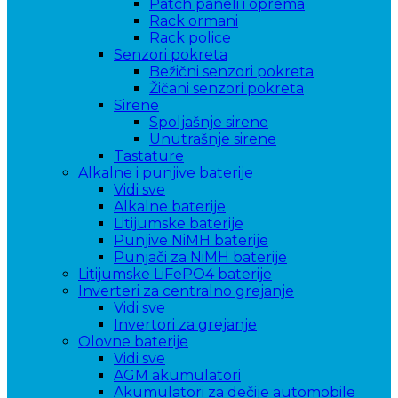
Patch paneli i oprema
Rack ormani
Rack police
Senzori pokreta
Bežični senzori pokreta
Žičani senzori pokreta
Sirene
Spoljašnje sirene
Unutrašnje sirene
Tastature
Alkalne i punjive baterije
Vidi sve
Alkalne baterije
Litijumske baterije
Punjive NiMH baterije
Punjači za NiMH baterije
Litijumske LiFePO4 baterije
Inverteri za centralno grejanje
Vidi sve
Invertori za grejanje
Olovne baterije
Vidi sve
AGM akumulatori
Akumulatori za dečije automobile