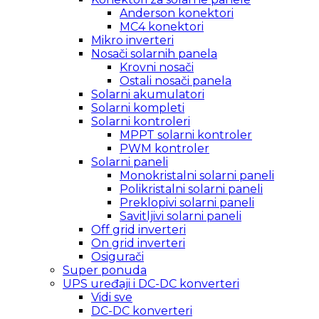
Anderson konektori
MC4 konektori
Mikro inverteri
Nosači solarnih panela
Krovni nosači
Ostali nosači panela
Solarni akumulatori
Solarni kompleti
Solarni kontroleri
MPPT solarni kontroler
PWM kontroler
Solarni paneli
Monokristalni solarni paneli
Polikristalni solarni paneli
Preklopivi solarni paneli
Savitljivi solarni paneli
Off grid inverteri
On grid inverteri
Osigurači
Super ponuda
UPS uređaji i DC-DC konverteri
Vidi sve
DC-DC konverteri