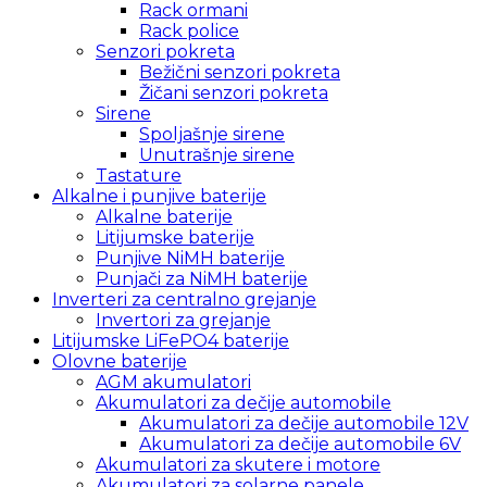
Rack ormani
Rack police
Senzori pokreta
Bežični senzori pokreta
Žičani senzori pokreta
Sirene
Spoljašnje sirene
Unutrašnje sirene
Tastature
Alkalne i punjive baterije
Alkalne baterije
Litijumske baterije
Punjive NiMH baterije
Punjači za NiMH baterije
Inverteri za centralno grejanje
Invertori za grejanje
Litijumske LiFePO4 baterije
Olovne baterije
AGM akumulatori
Akumulatori za dečije automobile
Akumulatori za dečije automobile 12V
Akumulatori za dečije automobile 6V
Akumulatori za skutere i motore
Akumulatori za solarne panele