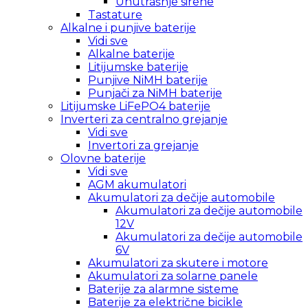
Unutrašnje sirene
Tastature
Alkalne i punjive baterije
Vidi sve
Alkalne baterije
Litijumske baterije
Punjive NiMH baterije
Punjači za NiMH baterije
Litijumske LiFePO4 baterije
Inverteri za centralno grejanje
Vidi sve
Invertori za grejanje
Olovne baterije
Vidi sve
AGM akumulatori
Akumulatori za dečije automobile
Akumulatori za dečije automobile
12V
Akumulatori za dečije automobile
6V
Akumulatori za skutere i motore
Akumulatori za solarne panele
Baterije za alarmne sisteme
Baterije za električne bicikle