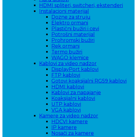
HDMI spliteri, switcheri, ekstenderi
Instalacioni materijal
Dozne za struju
Elektro ormani
Plastični bužiri i cevi
Potrošni materijal
Prohromski bužiri
Rek ormani
Termo bužiri
WAGO klemice
Kablovi za video nadzor
DisplayPort kablovi
FTP kablovi
Gotovi koaksijalni RG59 kablovi
HDMI kablovi
Kablovi za napajanje
Koaksijalni kablovi
UTP kablovi
VGA kablovi
Kamere za video nadzor
HDCVI kamere
IP kamere
Nosači za kamere