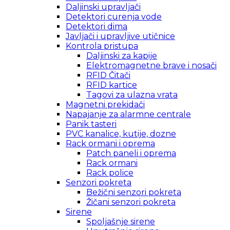
Daljinski upravljači
Detektori curenja vode
Detektori dima
Javljači i upravljive utičnice
Kontrola pristupa
Daljinski za kapije
Elektromagnetne brave i nosači
RFID Čitači
RFID kartice
Tagovi za ulazna vrata
Magnetni prekidači
Napajanje za alarmne centrale
Panik tasteri
PVC kanalice, kutije, dozne
Rack ormani i oprema
Patch paneli i oprema
Rack ormani
Rack police
Senzori pokreta
Bežični senzori pokreta
Žičani senzori pokreta
Sirene
Spoljašnje sirene