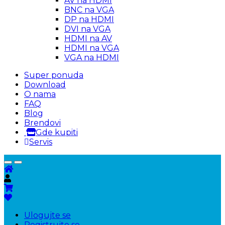
AV na HDMI
BNC na VGA
DP na HDMI
DVI na VGA
HDMI na AV
HDMI na VGA
VGA na HDMI
Super ponuda
Download
O nama
FAQ
Blog
Brendovi
Gde kupiti
Servis
Ulogujte se
Registrujte se