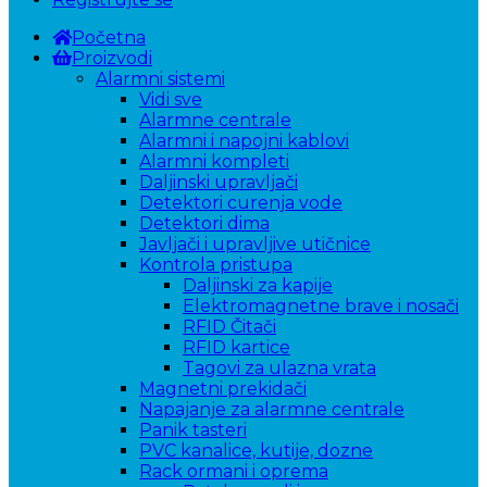
Početna
Proizvodi
Alarmni sistemi
Vidi sve
Alarmne centrale
Alarmni i napojni kablovi
Alarmni kompleti
Daljinski upravljači
Detektori curenja vode
Detektori dima
Javljači i upravljive utičnice
Kontrola pristupa
Daljinski za kapije
Elektromagnetne brave i nosači
RFID Čitači
RFID kartice
Tagovi za ulazna vrata
Magnetni prekidači
Napajanje za alarmne centrale
Panik tasteri
PVC kanalice, kutije, dozne
Rack ormani i oprema