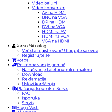
Video baluni
Video konverteri
AV na HDMI
BNC na VGA
DP na HDMI
DVI na VGA
HDMI na AV
HDMI na VGA
VGA na HDMI
Korisnički nalog
Već ste registrovani? Ulogujte se ovde
Registrujte se
Korpa
Potrebna vam je pomoć
Naručivanje telefonom ili e-mailom
Download
Reklamacije
Uslovi korišćenja
Plaćanje, Isporuka i Servis
FAQ
Isporuka
Servis
Blog / Vesti