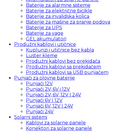
Baterije za alarmne sisteme
Baterije za električne bicikle
Baterije za invalidska kolica
Baterije za mašine za pranje podova
Baterije za UPS
Baterije za vage
GEL akumulatori
Produžni kablovi i utičnice
Kuplunzi i utičnice bez kabla
Luster kleme
Produžni kablovi bez prekidača
Produžni kablovi sa prekidačem
Produžni kablovi sa USB punjačem
Punjači za olovne baterije
Punjači 12V
Punjači 2V, 6V i 12V
Punjači 2V, 6V, 12V I 24V
Punjači 6V I 12V
Punjači 6V, 12V I 24V
Punjači 24V
Solarni sistemi
Kablovi za solarne panele
Konektori za solarne panele