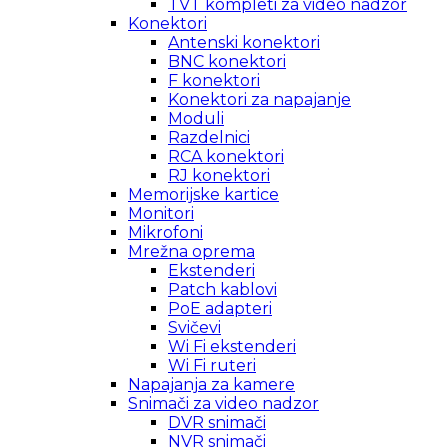
TVT kompleti za video nadzor
Konektori
Antenski konektori
BNC konektori
F konektori
Konektori za napajanje
Moduli
Razdelnici
RCA konektori
RJ konektori
Memorijske kartice
Monitori
Mikrofoni
Mrežna oprema
Ekstenderi
Patch kablovi
PoE adapteri
Svičevi
Wi Fi ekstenderi
Wi Fi ruteri
Napajanja za kamere
Snimači za video nadzor
DVR snimači
NVR snimači