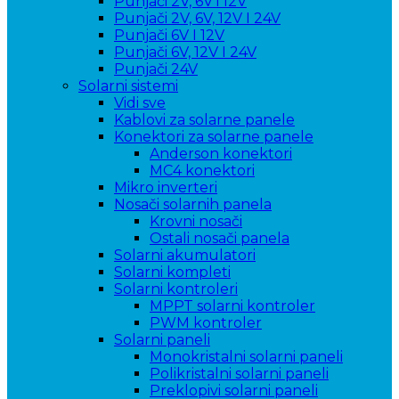
Punjači 2V, 6V i 12V
Punjači 2V, 6V, 12V I 24V
Punjači 6V I 12V
Punjači 6V, 12V I 24V
Punjači 24V
Solarni sistemi
Vidi sve
Kablovi za solarne panele
Konektori za solarne panele
Anderson konektori
MC4 konektori
Mikro inverteri
Nosači solarnih panela
Krovni nosači
Ostali nosači panela
Solarni akumulatori
Solarni kompleti
Solarni kontroleri
MPPT solarni kontroler
PWM kontroler
Solarni paneli
Monokristalni solarni paneli
Polikristalni solarni paneli
Preklopivi solarni paneli