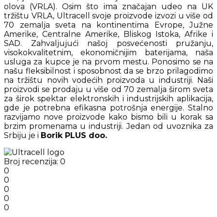
olova (VRLA). Osim što ima značajan udeo na UK
tržištu VRLA, Ultracell svoje proizvode izvozi u više od
70 zemalja sveta na kontinentima Evrope, Južne
Amerike, Centralne Amerike, Bliskog Istoka, Afrike i
SAD. Zahvaljujući našoj posvećenosti pružanju,
visokokvalitetnim, ekonomičnijim baterijama, naša
usluga za kupce je na prvom mestu. Ponosimo se na
našu fleksibilnost i sposobnost da se brzo prilagodimo
na tržištu novih vodećih proizvoda u industriji. Naši
proizvodi se prodaju u više od 70 zemalja širom sveta
za širok spektar elektronskih i industrijskih aplikacija,
gde je potrebna efikasna potrošnja energije. Stalno
razvijamo nove proizvode kako bismo bili u korak sa
brzim promenama u industriji. Jedan od uvoznika za
Srbiju je i
Borik PLUS doo.
Broj recenzija: 0
0
0
0
0
0