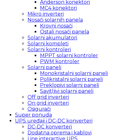
Anderson konektori
MC4 konektori
Mikro inverteri
Nosači solarnih panela
Krovni nosači
Ostali nosači panela
Solarni akumulatori
Solarni kompleti
Solarni kontroleri
MPPT solarni kontroler
PWM kontroler
Solarni paneli
Monokristalni solarni paneli
Polikristalni solarni paneli
Preklopivi solarni paneli
Savitljivi solarni paneli
Off grid inverteri
On grid inverteri
Osigurači
Super ponuda
UPS uređaji i DC-DC konverteri
DC-DC konverteri
Dodatna oprema i kablovi
Line interactive UPS