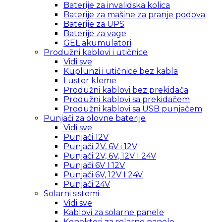
Baterije za invalidska kolica
Baterije za mašine za pranje podova
Baterije za UPS
Baterije za vage
GEL akumulatori
Produžni kablovi i utičnice
Vidi sve
Kuplunzi i utičnice bez kabla
Luster kleme
Produžni kablovi bez prekidača
Produžni kablovi sa prekidačem
Produžni kablovi sa USB punjačem
Punjači za olovne baterije
Vidi sve
Punjači 12V
Punjači 2V, 6V i 12V
Punjači 2V, 6V, 12V I 24V
Punjači 6V I 12V
Punjači 6V, 12V I 24V
Punjači 24V
Solarni sistemi
Vidi sve
Kablovi za solarne panele
Konektori za solarne panele