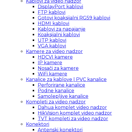
Kablovi za video nadzor
DisplayPort kablovi
FTP kablovi
Gotovi koaksijalni RG59 kablovi
HDMI kablovi
Kablovi za napajanje
Koaksijalni kablovi
UTP kablovi
VGA kablovi
Kamere za video nadzor
HDCVI kamere
IP kamere
Nosači za kamere
WiFi kamere
Kanalice za kablove | PVC kanalice
Perforirane kanalice
Podne kanalice
Samolepljive kanalice
Kompleti za video nadzor
Dahua komplet video nadzor
HikVision komplet video nadzor
TVT kompleti za video nadzor
Konektori
Antenski konektori