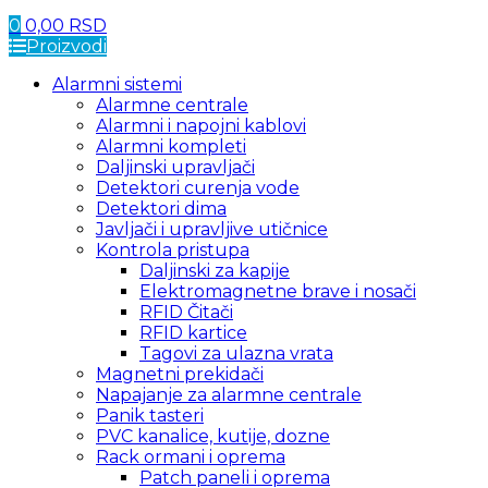
0
0,00
RSD
Proizvodi
Alarmni sistemi
Alarmne centrale
Alarmni i napojni kablovi
Alarmni kompleti
Daljinski upravljači
Detektori curenja vode
Detektori dima
Javljači i upravljive utičnice
Kontrola pristupa
Daljinski za kapije
Elektromagnetne brave i nosači
RFID Čitači
RFID kartice
Tagovi za ulazna vrata
Magnetni prekidači
Napajanje za alarmne centrale
Panik tasteri
PVC kanalice, kutije, dozne
Rack ormani i oprema
Patch paneli i oprema