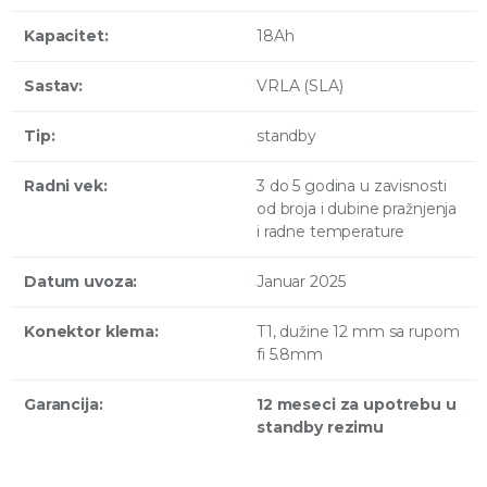
Kapacitet:
18Ah
Sastav:
VRLA (SLA)
Tip:
standby
Radni vek:
3 do 5 godina u zavisnosti
od broja i dubine pražnjenja
i radne temperature
Datum uvoza:
Januar 2025
Konektor klema:
T1, dužine 12 mm sa rupom
fi 5.8mm
Garancija:
12 meseci za upotrebu u
standby rezimu