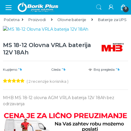
Skip to navigation
Skip to content
0
Početna
Proizvodi
Olovne baterije
Baterije za UPS
MS 18-12 Olovna VRLA baterija
12V 18Ah
Kupljeno:
Gleda:
Broj pregleda:
(
2
recenzije korisnika )
Ocenjeno
2
5.00
od 5 na
osnovu
MHB MS 18-12 olovna AGM VRLA baterija 12V 18Ah bez
ocene kupca
odrzavanja