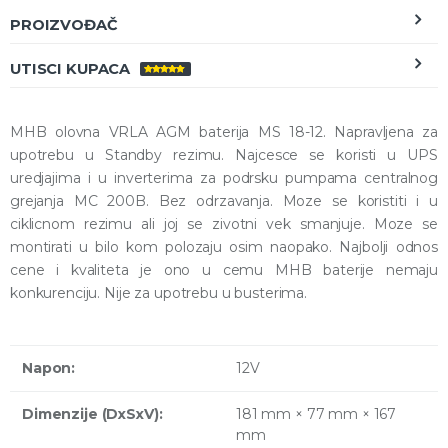
PROIZVOĐAČ
UTISCI KUPACA
OCENJENO
5.00
OD 5
MHB olovna VRLA AGM baterija MS 18-12. Napravljena za
upotrebu u Standby rezimu. Najcesce se koristi u UPS
uredjajima i u inverterima za podrsku pumpama centralnog
grejanja MC 200B. Bez odrzavanja. Moze se koristiti i u
ciklicnom rezimu ali joj se zivotni vek smanjuje. Moze se
montirati u bilo kom polozaju osim naopako. Najbolji odnos
cene i kvaliteta je ono u cemu MHB baterije nemaju
konkurenciju. Nije za upotrebu u busterima.
Napon:
12V
Dimenzije (DxSxV):
181 mm × 77 mm × 167
mm