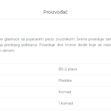
Proizvođač
tne glasnoce sa pojacanim piezo zvucnikom. Sirena poseduje tamp
ranja prednjeg poklopca. Poseduje dve trcece diode koje se na
im oknom.
BS-2, plava
Plastika
Komad
1 komad