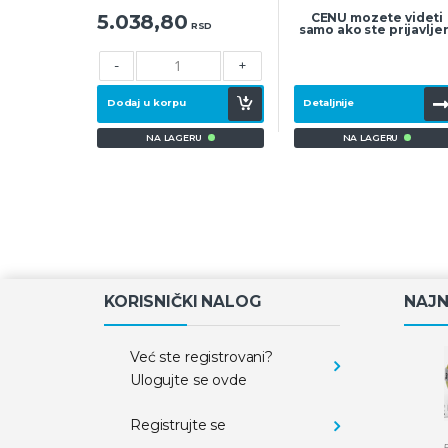
5.038,80
CENU mozete videti
RSD
samo ako ste prijavlje
-
+
Dodaj u korpu
Detaljnije
NA LAGERU
NA LAGERU
KORISNIČKI NALOG
NAJN
Već ste registrovani?
Ulogujte se ovde
Registrujte se