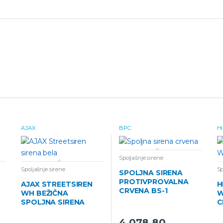
AJAX
BPC
Hi
Spoljašnje sirene
Spoljašnje sirene
Sp
SPOLJNA SIRENA
PROTIVPROVALNA
AJAX STREETSIREN
H
CRVENA BS-1
WH BEŽIČNA
W
SPOLJNA SIRENA
C
BELA
4.078,80