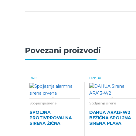
Povezani proizvodi
BPC
Dahua
Spoljašnje sirene
Spoljašnje sirene
SPOLJNA
DAHUA ARA13-W2
PROTIVPROVALNA
BEŽIČNA SPOLJNA
SIRENA ŽIČNA
SIRENA PLAVA
CRVENA