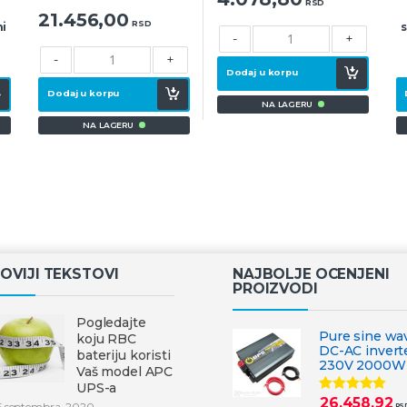
RSD
21.456,00
RSD
ni
s
-
+
-
+
Dodaj u korpu
Dodaj u korpu
NA LAGERU
NA LAGERU
OVIJI TEKSTOVI
NAJBOLJE OCENJENI
PROIZVODI
Pogledajte
Pure sine wa
koju RBC
DC-AC invert
bateriju koristi
230V 2000W
Vaš model APC
UPS-a
26.458,92
Ocenjeno
5 septembra, 2020
RS