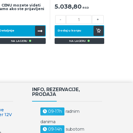
CENU mozete videti
5.038,80
RSD
amo ako ste prijavljeni
-
+
Detaljnije
Dodaj u korpu
NA LAGERU
NA LAGERU
INFO, REZERVACIJE,
PRODAJA
ve
09-17h
radnim
er 12V
danima
09-14h
subotom
D