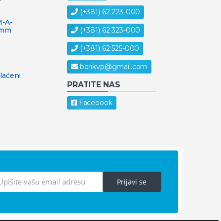
(+381) 62 223-000
-A-
(+381) 62 323-000
6mm
(+381) 62 525-000
borikvp@gmail.com
laćeni
PRATITE NAS
Facebook
Prijavi se