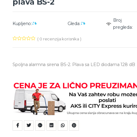
plava BS-2
Broj
Kupljeno:
Gleda:
pregleda:
(
0
recenzija korisnika )
Spoljna alarmna sirena BS-2. Plava sa LED diodama 128 dB