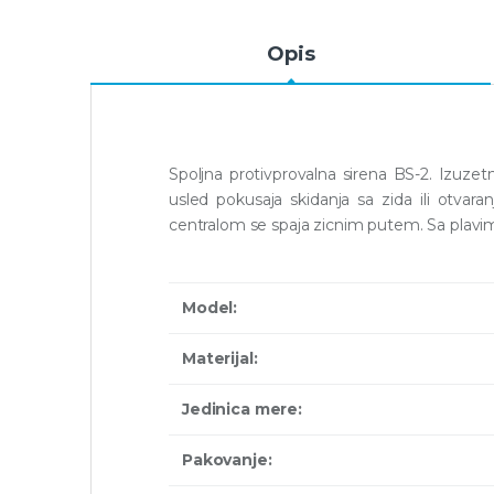
Opis
Spoljna protivprovalna sirena BS-2. Izuze
usled pokusaja skidanja sa zida ili otva
centralom se spaja zicnim putem. Sa plav
Model:
Materijal:
Jedinica mere:
Pakovanje: