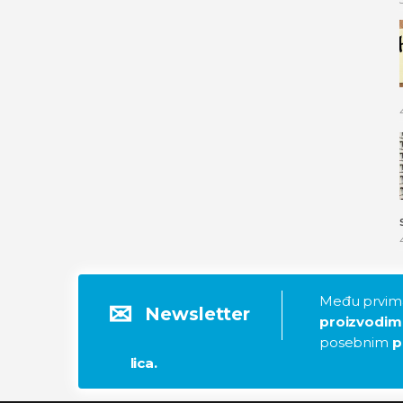
Među prvima
Newsletter
proizvodim
posebnim
p
lica.