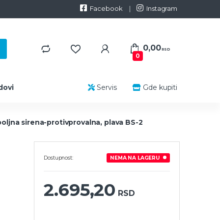
Facebook
Instagram
0,00
RSD
0
dovi
Servis
Gde kupiti
oljna sirena-protivprovalna, plava BS-2
Dostupnost:
NEMA NA LAGERU
2.695,20
RSD