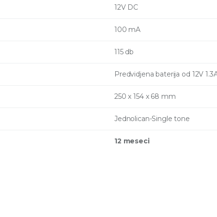
12V DC
100 mA
115 db
Predvidjena baterija od 12V 1.3
250 x 154 x 68 mm
Jednolican-Single tone
12 meseci