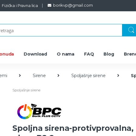
borikvp@gmail.com
Fizička i Pravna lica
ponuda
Download
O nama
FAQ
Blog
Bren
temi
Sirene
Spoljašnje sirene
Sp
Spoljašnje sirene
Spoljna sirena-protivprovalna,