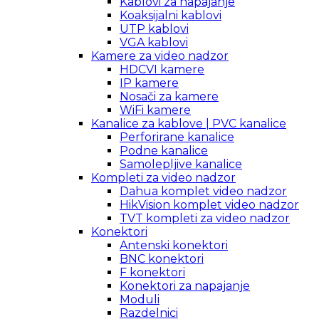
Kablovi za napajanje
Koaksijalni kablovi
UTP kablovi
VGA kablovi
Kamere za video nadzor
HDCVI kamere
IP kamere
Nosači za kamere
WiFi kamere
Kanalice za kablove | PVC kanalice
Perforirane kanalice
Podne kanalice
Samolepljive kanalice
Kompleti za video nadzor
Dahua komplet video nadzor
HikVision komplet video nadzor
TVT kompleti za video nadzor
Konektori
Antenski konektori
BNC konektori
F konektori
Konektori za napajanje
Moduli
Razdelnici