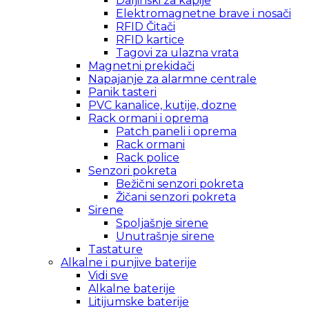
Daljinski za kapije
Elektromagnetne brave i nosači
RFID Čitači
RFID kartice
Tagovi za ulazna vrata
Magnetni prekidači
Napajanje za alarmne centrale
Panik tasteri
PVC kanalice, kutije, dozne
Rack ormani i oprema
Patch paneli i oprema
Rack ormani
Rack police
Senzori pokreta
Bežični senzori pokreta
Žičani senzori pokreta
Sirene
Spoljašnje sirene
Unutrašnje sirene
Tastature
Alkalne i punjive baterije
Vidi sve
Alkalne baterije
Litijumske baterije