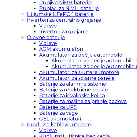
Punjive NiMH baterije
Punjači za NiMH baterije
Litijumske LiFePO4 baterije
Inverteri za centralno grejanje
Vidi sve
Invertori za grejanje
Olovne baterije
Vidi sve
AGM akumulatori
Akumulatori za dečije automobile
Akumulatori za dečije automobile 
Akumulatori za dečije automobile 
Akumulatori za skutere i motore
Akumulatori za solarne panele
Baterije za alarmne sisteme
Baterije za električne bicikle
Baterije za invalidska kolica
Baterije za mašine za pranje podova
Baterije za UPS
Baterije za vage
GEL akumulatori
Produžni kablovi i utičnice
Vidi sve
Kuplunzi i utičnice bez kabla