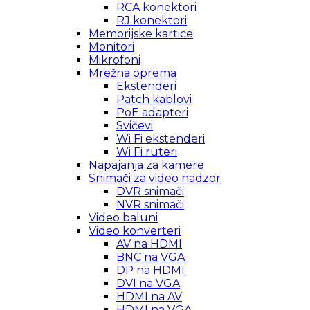
RCA konektori
RJ konektori
Memorijske kartice
Monitori
Mikrofoni
Mrežna oprema
Ekstenderi
Patch kablovi
PoE adapteri
Svičevi
Wi Fi ekstenderi
Wi Fi ruteri
Napajanja za kamere
Snimači za video nadzor
DVR snimači
NVR snimači
Video baluni
Video konverteri
AV na HDMI
BNC na VGA
DP na HDMI
DVI na VGA
HDMI na AV
HDMI na VGA