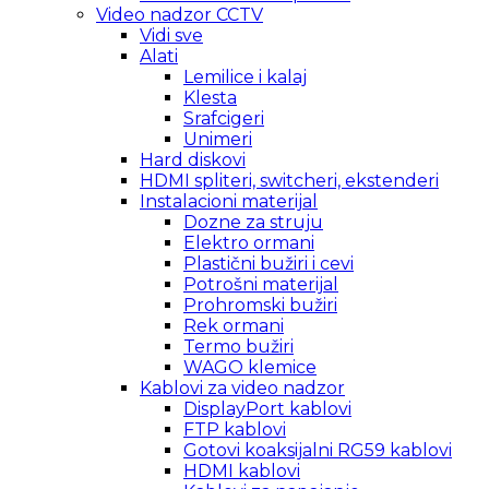
Video nadzor CCTV
Vidi sve
Alati
Lemilice i kalaj
Klesta
Srafcigeri
Unimeri
Hard diskovi
HDMI spliteri, switcheri, ekstenderi
Instalacioni materijal
Dozne za struju
Elektro ormani
Plastični bužiri i cevi
Potrošni materijal
Prohromski bužiri
Rek ormani
Termo bužiri
WAGO klemice
Kablovi za video nadzor
DisplayPort kablovi
FTP kablovi
Gotovi koaksijalni RG59 kablovi
HDMI kablovi