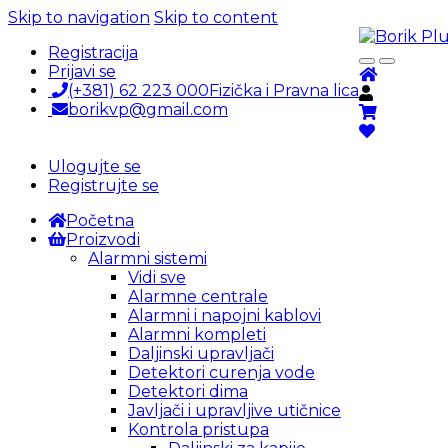
Skip to navigation
Skip to content
Registracija
Prijavi se
(+381) 62 223 000
Fizička i Pravna lica
borikvp@gmail.com
Ulogujte se
Registrujte se
Početna
Proizvodi
Alarmni sistemi
Vidi sve
Alarmne centrale
Alarmni i napojni kablovi
Alarmni kompleti
Daljinski upravljači
Detektori curenja vode
Detektori dima
Javljači i upravljive utičnice
Kontrola pristupa