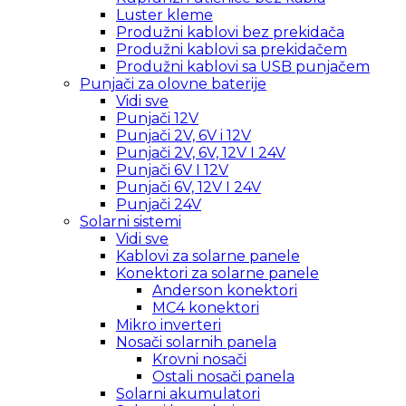
Luster kleme
Produžni kablovi bez prekidača
Produžni kablovi sa prekidačem
Produžni kablovi sa USB punjačem
Punjači za olovne baterije
Vidi sve
Punjači 12V
Punjači 2V, 6V i 12V
Punjači 2V, 6V, 12V I 24V
Punjači 6V I 12V
Punjači 6V, 12V I 24V
Punjači 24V
Solarni sistemi
Vidi sve
Kablovi za solarne panele
Konektori za solarne panele
Anderson konektori
MC4 konektori
Mikro inverteri
Nosači solarnih panela
Krovni nosači
Ostali nosači panela
Solarni akumulatori