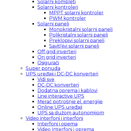
Solarni kompleti
Solarni kontroleri
MPPT solarni kontroler
PWM kontroler
Solarni paneli
Monokristalni solarni paneli
Polikristalni solarni paneli
Preklopivi solarni paneli
Savitljivi solarni paneli
Off grid inverteri
On grid inverteri
Osigurači
Super ponuda
UPS uređaji i DC-DC konverteri
Vidi sve
DC-DC konverteri
Dodatna oprema i kablovi
Line interactive UPS
Merač potrošnje el. energije
Online UPS uređaji
UPS sa dužom autonomijom
Video interfoni i interfoni
Interfoni i opema
Video Interfoni i oprema