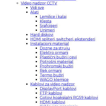
Video nadzor CCTV
Vidi sve
Alati
Lemilice i kalaj
Klesta
Srafcigeri
Unimeri
Hard diskovi
HDMI spliteri, switcheri, ekstenderi
Instalacioni materijal
Dozne za struju
Elektro ormani
Plastični bužiri i cevi
Potrošni materijal
Prohromski bužiri
Rek ormani
Termo bužiri
WAGO klemice
Kablovi za video nadzor
DisplayPort kablovi
FTP kablovi
Gotovi koaksijalni RG59 kablovi
HDMI kablovi