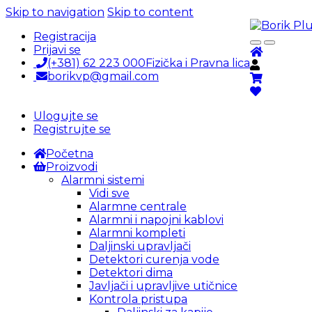
Skip to navigation
Skip to content
Registracija
Prijavi se
(+381) 62 223 000
Fizička i Pravna lica
borikvp@gmail.com
Ulogujte se
Registrujte se
Početna
Proizvodi
Alarmni sistemi
Vidi sve
Alarmne centrale
Alarmni i napojni kablovi
Alarmni kompleti
Daljinski upravljači
Detektori curenja vode
Detektori dima
Javljači i upravljive utičnice
Kontrola pristupa