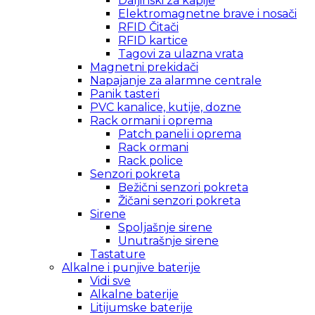
Daljinski za kapije
Elektromagnetne brave i nosači
RFID Čitači
RFID kartice
Tagovi za ulazna vrata
Magnetni prekidači
Napajanje za alarmne centrale
Panik tasteri
PVC kanalice, kutije, dozne
Rack ormani i oprema
Patch paneli i oprema
Rack ormani
Rack police
Senzori pokreta
Bežični senzori pokreta
Žičani senzori pokreta
Sirene
Spoljašnje sirene
Unutrašnje sirene
Tastature
Alkalne i punjive baterije
Vidi sve
Alkalne baterije
Litijumske baterije