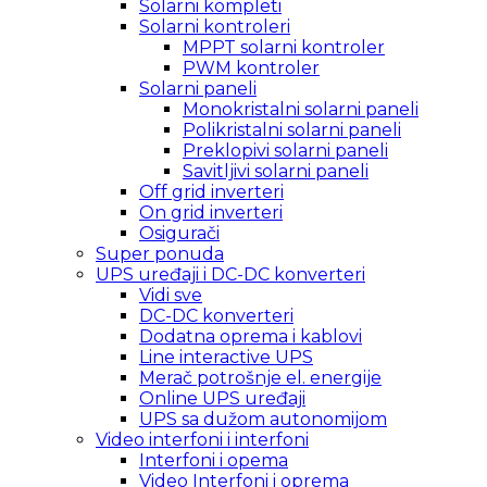
Solarni kompleti
Solarni kontroleri
MPPT solarni kontroler
PWM kontroler
Solarni paneli
Monokristalni solarni paneli
Polikristalni solarni paneli
Preklopivi solarni paneli
Savitljivi solarni paneli
Off grid inverteri
On grid inverteri
Osigurači
Super ponuda
UPS uređaji i DC-DC konverteri
Vidi sve
DC-DC konverteri
Dodatna oprema i kablovi
Line interactive UPS
Merač potrošnje el. energije
Online UPS uređaji
UPS sa dužom autonomijom
Video interfoni i interfoni
Interfoni i opema
Video Interfoni i oprema