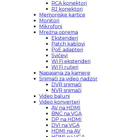
RCA konektori
RJ konektori
Memorijske kartice
Monitori
Mikrofoni
Mrežna oprema
Ekstenderi
Patch kablovi
PoE adapteri
Svičevi
Wi Fi ekstenderi
Wi Fi ruteri
Napajanja za kamere
Snimači za video nadzor
DVR snimači
NVR snimači
Video baluni
Video konverteri
AV na HDMI
BNC na VGA
DP na HDMI
DVI na VGA
HDMI na AV
HDMI na VGA