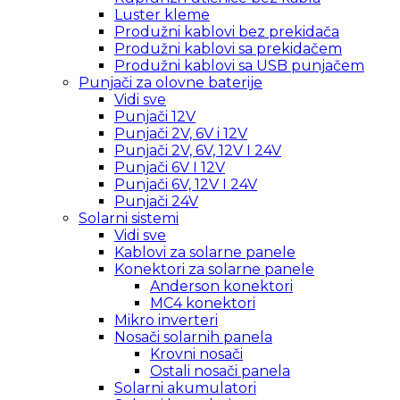
Luster kleme
Produžni kablovi bez prekidača
Produžni kablovi sa prekidačem
Produžni kablovi sa USB punjačem
Punjači za olovne baterije
Vidi sve
Punjači 12V
Punjači 2V, 6V i 12V
Punjači 2V, 6V, 12V I 24V
Punjači 6V I 12V
Punjači 6V, 12V I 24V
Punjači 24V
Solarni sistemi
Vidi sve
Kablovi za solarne panele
Konektori za solarne panele
Anderson konektori
MC4 konektori
Mikro inverteri
Nosači solarnih panela
Krovni nosači
Ostali nosači panela
Solarni akumulatori