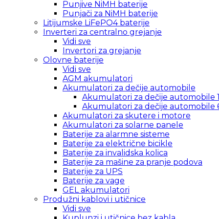
Punjive NiMH baterije
Punjači za NiMH baterije
Litijumske LiFePO4 baterije
Inverteri za centralno grejanje
Vidi sve
Invertori za grejanje
Olovne baterije
Vidi sve
AGM akumulatori
Akumulatori za dečije automobile
Akumulatori za dečije automobile 
Akumulatori za dečije automobile 
Akumulatori za skutere i motore
Akumulatori za solarne panele
Baterije za alarmne sisteme
Baterije za električne bicikle
Baterije za invalidska kolica
Baterije za mašine za pranje podova
Baterije za UPS
Baterije za vage
GEL akumulatori
Produžni kablovi i utičnice
Vidi sve
Kuplunzi i utičnice bez kabla