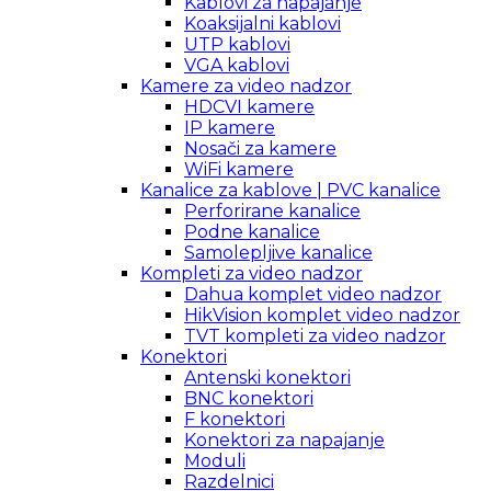
Kablovi za napajanje
Koaksijalni kablovi
UTP kablovi
VGA kablovi
Kamere za video nadzor
HDCVI kamere
IP kamere
Nosači za kamere
WiFi kamere
Kanalice za kablove | PVC kanalice
Perforirane kanalice
Podne kanalice
Samolepljive kanalice
Kompleti za video nadzor
Dahua komplet video nadzor
HikVision komplet video nadzor
TVT kompleti za video nadzor
Konektori
Antenski konektori
BNC konektori
F konektori
Konektori za napajanje
Moduli
Razdelnici