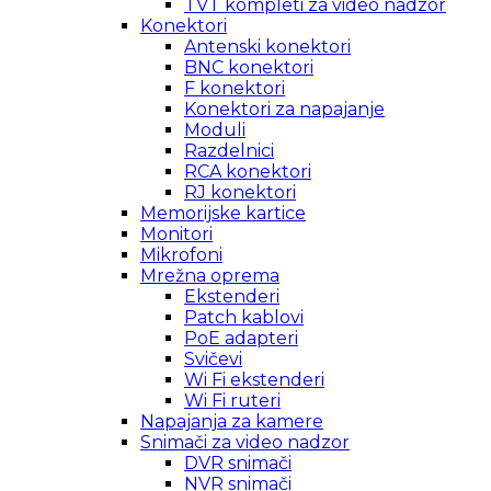
TVT kompleti za video nadzor
Konektori
Antenski konektori
BNC konektori
F konektori
Konektori za napajanje
Moduli
Razdelnici
RCA konektori
RJ konektori
Memorijske kartice
Monitori
Mikrofoni
Mrežna oprema
Ekstenderi
Patch kablovi
PoE adapteri
Svičevi
Wi Fi ekstenderi
Wi Fi ruteri
Napajanja za kamere
Snimači za video nadzor
DVR snimači
NVR snimači