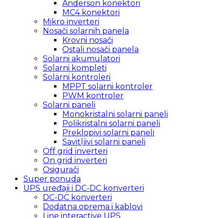
Anderson konektori
MC4 konektori
Mikro inverteri
Nosači solarnih panela
Krovni nosači
Ostali nosači panela
Solarni akumulatori
Solarni kompleti
Solarni kontroleri
MPPT solarni kontroler
PWM kontroler
Solarni paneli
Monokristalni solarni paneli
Polikristalni solarni paneli
Preklopivi solarni paneli
Savitljivi solarni paneli
Off grid inverteri
On grid inverteri
Osigurači
Super ponuda
UPS uređaji i DC-DC konverteri
DC-DC konverteri
Dodatna oprema i kablovi
Line interactive UPS