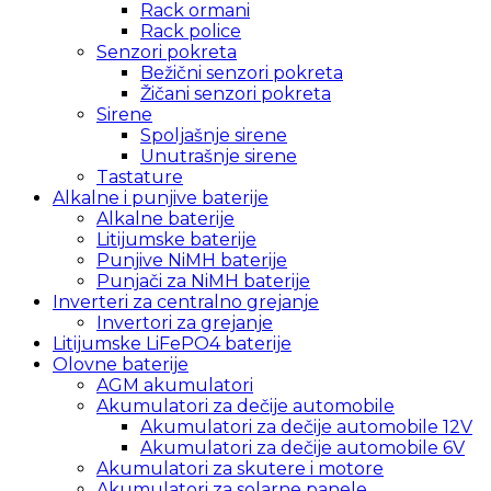
Rack ormani
Rack police
Senzori pokreta
Bežični senzori pokreta
Žičani senzori pokreta
Sirene
Spoljašnje sirene
Unutrašnje sirene
Tastature
Alkalne i punjive baterije
Alkalne baterije
Litijumske baterije
Punjive NiMH baterije
Punjači za NiMH baterije
Inverteri za centralno grejanje
Invertori za grejanje
Litijumske LiFePO4 baterije
Olovne baterije
AGM akumulatori
Akumulatori za dečije automobile
Akumulatori za dečije automobile 12V
Akumulatori za dečije automobile 6V
Akumulatori za skutere i motore
Akumulatori za solarne panele