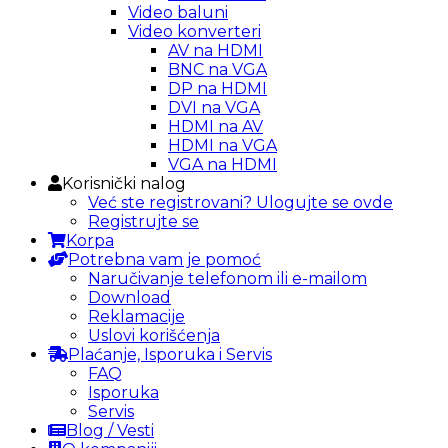
Video baluni
Video konverteri
AV na HDMI
BNC na VGA
DP na HDMI
DVI na VGA
HDMI na AV
HDMI na VGA
VGA na HDMI
Korisnički nalog
Već ste registrovani? Ulogujte se ovde
Registrujte se
Korpa
Potrebna vam je pomoć
Naručivanje telefonom ili e-mailom
Download
Reklamacije
Uslovi korišćenja
Plaćanje, Isporuka i Servis
FAQ
Isporuka
Servis
Blog / Vesti