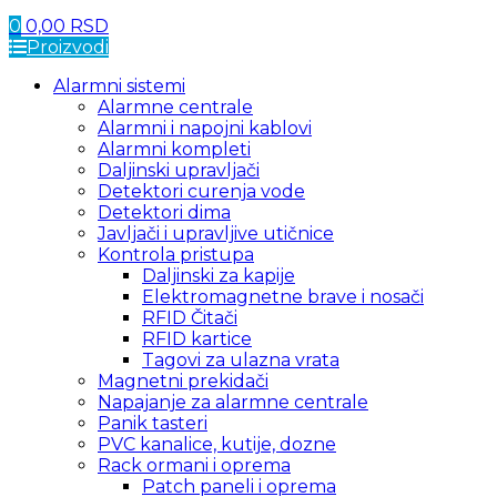
0
0,00
RSD
Proizvodi
Alarmni sistemi
Alarmne centrale
Alarmni i napojni kablovi
Alarmni kompleti
Daljinski upravljači
Detektori curenja vode
Detektori dima
Javljači i upravljive utičnice
Kontrola pristupa
Daljinski za kapije
Elektromagnetne brave i nosači
RFID Čitači
RFID kartice
Tagovi za ulazna vrata
Magnetni prekidači
Napajanje za alarmne centrale
Panik tasteri
PVC kanalice, kutije, dozne
Rack ormani i oprema
Patch paneli i oprema