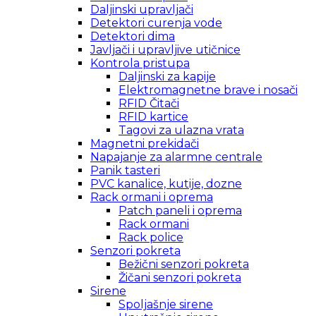
Daljinski upravljači
Detektori curenja vode
Detektori dima
Javljači i upravljive utičnice
Kontrola pristupa
Daljinski za kapije
Elektromagnetne brave i nosači
RFID Čitači
RFID kartice
Tagovi za ulazna vrata
Magnetni prekidači
Napajanje za alarmne centrale
Panik tasteri
PVC kanalice, kutije, dozne
Rack ormani i oprema
Patch paneli i oprema
Rack ormani
Rack police
Senzori pokreta
Bežični senzori pokreta
Žičani senzori pokreta
Sirene
Spoljašnje sirene