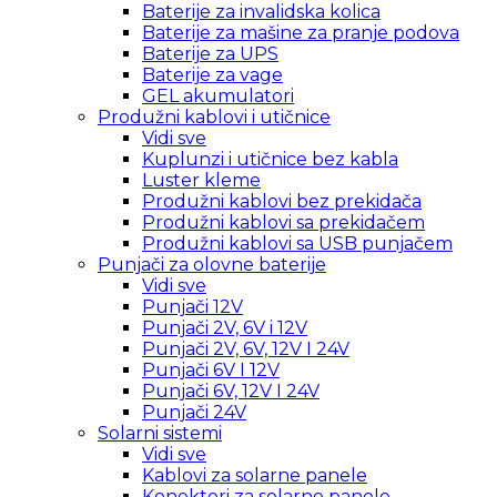
Baterije za invalidska kolica
Baterije za mašine za pranje podova
Baterije za UPS
Baterije za vage
GEL akumulatori
Produžni kablovi i utičnice
Vidi sve
Kuplunzi i utičnice bez kabla
Luster kleme
Produžni kablovi bez prekidača
Produžni kablovi sa prekidačem
Produžni kablovi sa USB punjačem
Punjači za olovne baterije
Vidi sve
Punjači 12V
Punjači 2V, 6V i 12V
Punjači 2V, 6V, 12V I 24V
Punjači 6V I 12V
Punjači 6V, 12V I 24V
Punjači 24V
Solarni sistemi
Vidi sve
Kablovi za solarne panele
Konektori za solarne panele