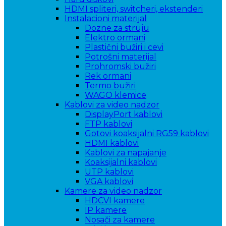
HDMI spliteri, switcheri, ekstenderi
Instalacioni materijal
Dozne za struju
Elektro ormani
Plastični bužiri i cevi
Potrošni materijal
Prohromski bužiri
Rek ormani
Termo bužiri
WAGO klemice
Kablovi za video nadzor
DisplayPort kablovi
FTP kablovi
Gotovi koaksijalni RG59 kablovi
HDMI kablovi
Kablovi za napajanje
Koaksijalni kablovi
UTP kablovi
VGA kablovi
Kamere za video nadzor
HDCVI kamere
IP kamere
Nosači za kamere