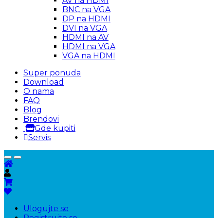
AV na HDMI
BNC na VGA
DP na HDMI
DVI na VGA
HDMI na AV
HDMI na VGA
VGA na HDMI
Super ponuda
Download
O nama
FAQ
Blog
Brendovi
Gde kupiti
Servis
Ulogujte se
Registrujte se