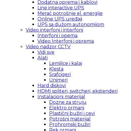
Dodatna oprema i kablovi
Line interactive UPS
Merač potrošnje el. energije
Online UPS uređaji
UPS sa dužom autonomijom
Video interfoni i interfoni
Interfoni i opema
Video Interfoni i oprema
Video nadzor CCTV
Vidi sve
Alati
Lemilice i kalaj
Klesta
Srafcigeri
Unimeri
Hard diskovi
HDMI spliteri, switcheri, ekstenderi
Instalacioni materijal
Dozne za struju
Elektro ormani
Plastični bužiri i cevi
Potrošni materijal
Prohromski bužiri
Rek ormani