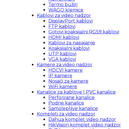
Termo bužiri
WAGO klemice
Kablovi za video nadzor
DisplayPort kablovi
FTP kablovi
Gotovi koaksijalni RG59 kablovi
HDMI kablovi
Kablovi za napajanje
Koaksijalni kablovi
UTP kablovi
VGA kablovi
Kamere za video nadzor
HDCVI kamere
IP kamere
Nosači za kamere
WiFi kamere
Kanalice za kablove | PVC kanalice
Perforirane kanalice
Podne kanalice
Samolepljive kanalice
Kompleti za video nadzor
Dahua komplet video nadzor
HikVision komplet video nadzor