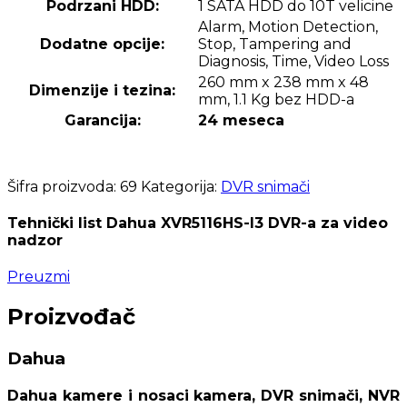
Podrzani HDD:
1 SATA HDD do 10T velicine
Alarm, Motion Detection,
Dodatne opcije:
Stop, Tampering and
Diagnosis, Time, Video Loss
260 mm x 238 mm x 48
Dimenzije i tezina:
mm, 1.1 Kg bez HDD-a
Garancija:
24 meseca
Šifra proizvoda:
69
Kategorija:
DVR snimači
Tehnički list Dahua XVR5116HS-I3 DVR-a za video
nadzor
Preuzmi
Proizvođač
Dahua
Dahua kamere i nosaci kamera, DVR snimači, NVR