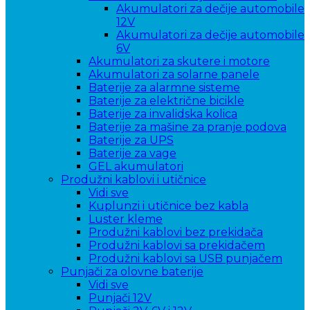
Akumulatori za dečije automobile
12V
Akumulatori za dečije automobile
6V
Akumulatori za skutere i motore
Akumulatori za solarne panele
Baterije za alarmne sisteme
Baterije za električne bicikle
Baterije za invalidska kolica
Baterije za mašine za pranje podova
Baterije za UPS
Baterije za vage
GEL akumulatori
Produžni kablovi i utičnice
Vidi sve
Kuplunzi i utičnice bez kabla
Luster kleme
Produžni kablovi bez prekidača
Produžni kablovi sa prekidačem
Produžni kablovi sa USB punjačem
Punjači za olovne baterije
Vidi sve
Punjači 12V