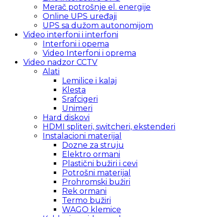
Merač potrošnje el. energije
Online UPS uređaji
UPS sa dužom autonomijom
Video interfoni i interfoni
Interfoni i opema
Video Interfoni i oprema
Video nadzor CCTV
Alati
Lemilice i kalaj
Klesta
Srafcigeri
Unimeri
Hard diskovi
HDMI spliteri, switcheri, ekstenderi
Instalacioni materijal
Dozne za struju
Elektro ormani
Plastični bužiri i cevi
Potrošni materijal
Prohromski bužiri
Rek ormani
Termo bužiri
WAGO klemice