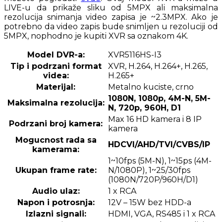
LIVE-u da prikaže sliku od 5MPX ali maksimalna
rezolucija snimanja video zapisa je ~2.3MPX. Ako je
potrebno da video zapis bude snimljen u rezoluciji od
5MPX, nophodno je kupiti XVR sa oznakom 4K.
Model DVR-a:
XVR5116HS-I3
Tip i podrzani format
XVR, H.264, H.264+, H.265,
videa:
H.265+
Materijal:
Metalno kuciste, crno
1080N, 1080p, 4M-N, 5M-
Maksimalna rezolucija:
N, 720p, 960H, D1
Max 16 HD kamera i 8 IP
Podrzani broj kamera:
kamera
Mogucnost rada sa
HDCVI/AHD/TVI/CVBS/IP
kamerama:
1~10fps (5M-N), 1~15ps (4M-
Ukupan frame rate:
N/1080P), 1~25/30fps
(1080N/720P/960H/D1)
Audio ulaz:
1 x RCA
Napon i potrosnja:
12V – 15W bez HDD-a
Izlazni signali:
HDMI, VGA, RS485 i 1 x RCA