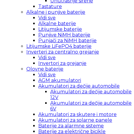
Unutrašnje sirene
Tastature
Alkalne i punjive baterije
Vidi sve
Alkalne baterije
Litijumske baterije
Punjive NiMH baterije
Punjači za NiMH baterije
Litijumske LiFePO4 baterije
Inverteri za centralno grejanje
Vidi sve
Invertori za grejanje
Olovne baterije
Vidi sve
AGM akumulatori
Akumulatori za dečije automobile
Akumulatori za dečije automobile
12V
Akumulatori za dečije automobile
6V
Akumulatori za skutere i motore
Akumulatori za solarne panele
Baterije za alarmne sisteme
Baterije za električne bicikle