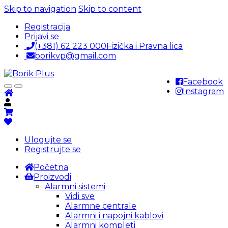
Skip to navigation
Skip to content
Registracija
Prijavi se
(+381) 62 223 000
Fizička i Pravna lica
borikvp@gmail.com
Facebook
Instagram
Ulogujte se
Registrujte se
Početna
Proizvodi
Alarmni sistemi
Vidi sve
Alarmne centrale
Alarmni i napojni kablovi
Alarmni kompleti