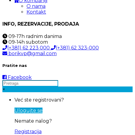
O kompaniji
O nama
Kontakt
INFO, REZERVACIJE, PRODAJA
09-17h
radnim danima
09-14h
subotom
(+381) 62 223 000
(+381) 62 323-000
borikvp@gmail.com
Pratite nas
Facebook
×
Već ste registrovani?
Ulogujte se
Nemate nalog?
Registracija