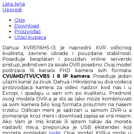
Lista želja
Uporedi
Opis
Download
Proizvođač
Utisci kupaca
Dahua XVR5116HS-I3 je napredni XVR odlicnog
kvaliteta, zavrsne obrade i pouzdane stabilnosti.
Poseduje besplatan i pouzdan online serverski
pristup, jedinstven za ssvaki DVR posebno. Ovaj model
podrzava 16 kanala FHD kamera svih formata:
CVI/AHD/TVI/CVBS i 8 IP kamera
. Poseduje jedan
ulazni kanal za zvuk. Dahua i Hikvisiona su dva vodeca
proizvodjaca kamera za video nadzor kod nas i u
Evropi, i spadaju u sam vrh po kvalitetu. Prednost
ovog modela DVR-a je sto se lako moze kombinovati
sa svim kamera bilo kog formata prisutnim na nasem
trzistu. Odlican meni je sadrzan u samom DVR-u a
pomeranje kroz meni i download zapisa se vrsi misem.
Ako Vam je mis kratak ili sistem takav da morate
nastaviti mis-a, preporuka je USB ekstender koji
mozete pogledati
ovde
. Ovaj model XVR-a može u