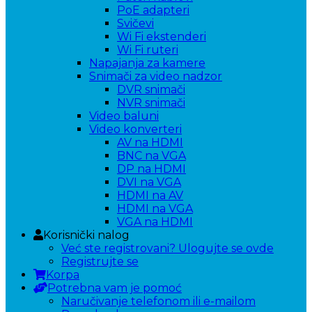
PoE adapteri
Svičevi
Wi Fi ekstenderi
Wi Fi ruteri
Napajanja za kamere
Snimači za video nadzor
DVR snimači
NVR snimači
Video baluni
Video konverteri
AV na HDMI
BNC na VGA
DP na HDMI
DVI na VGA
HDMI na AV
HDMI na VGA
VGA na HDMI
Korisnički nalog
Već ste registrovani? Ulogujte se ovde
Registrujte se
Korpa
Potrebna vam je pomoć
Naručivanje telefonom ili e-mailom