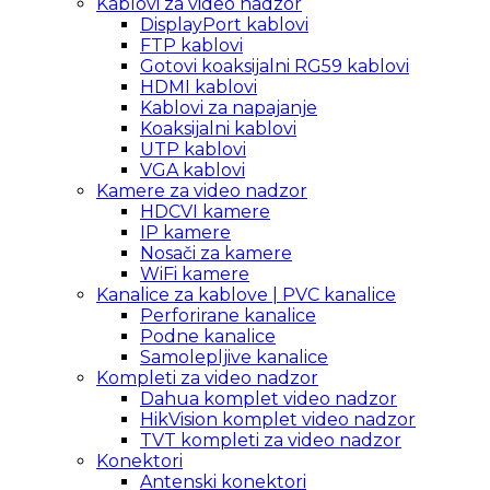
Kablovi za video nadzor
DisplayPort kablovi
FTP kablovi
Gotovi koaksijalni RG59 kablovi
HDMI kablovi
Kablovi za napajanje
Koaksijalni kablovi
UTP kablovi
VGA kablovi
Kamere za video nadzor
HDCVI kamere
IP kamere
Nosači za kamere
WiFi kamere
Kanalice za kablove | PVC kanalice
Perforirane kanalice
Podne kanalice
Samolepljive kanalice
Kompleti za video nadzor
Dahua komplet video nadzor
HikVision komplet video nadzor
TVT kompleti za video nadzor
Konektori
Antenski konektori