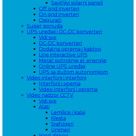
Savitljivi solarni paneli
Off grid inverteri
On grid inverteri
Osigurači
Super ponuda
UPS uređaji i DC-DC konverteri
Vidi sve
DC-DC konverteri
Dodatna oprema i kablovi
Line interactive UPS
Merač potrošnje el. energije
Online UPS uređaji
UPS sa dužom autonomijom
Video interfoni i interfoni
Interfoni i opema
Video Interfoni i oprema
Video nadzor CCTV
Vidi sve
Alati
Lemilice i kalaj
Klesta
Srafcigeri
Unimeri
Hard diskovi