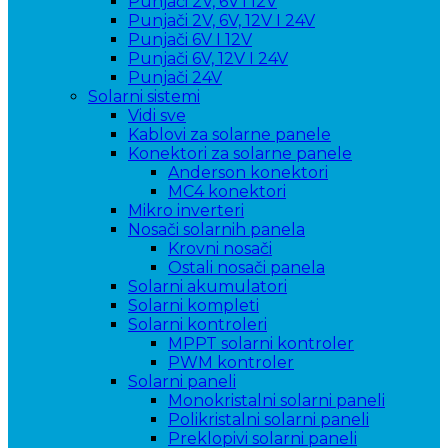
Punjači 2V, 6V i 12V
Punjači 2V, 6V, 12V I 24V
Punjači 6V I 12V
Punjači 6V, 12V I 24V
Punjači 24V
Solarni sistemi
Vidi sve
Kablovi za solarne panele
Konektori za solarne panele
Anderson konektori
MC4 konektori
Mikro inverteri
Nosači solarnih panela
Krovni nosači
Ostali nosači panela
Solarni akumulatori
Solarni kompleti
Solarni kontroleri
MPPT solarni kontroler
PWM kontroler
Solarni paneli
Monokristalni solarni paneli
Polikristalni solarni paneli
Preklopivi solarni paneli