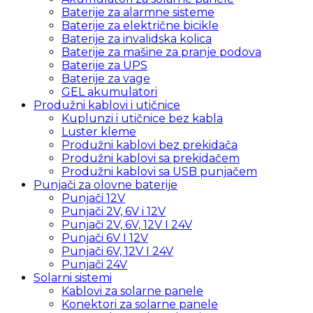
Baterije za alarmne sisteme
Baterije za električne bicikle
Baterije za invalidska kolica
Baterije za mašine za pranje podova
Baterije za UPS
Baterije za vage
GEL akumulatori
Produžni kablovi i utičnice
Kuplunzi i utičnice bez kabla
Luster kleme
Produžni kablovi bez prekidača
Produžni kablovi sa prekidačem
Produžni kablovi sa USB punjačem
Punjači za olovne baterije
Punjači 12V
Punjači 2V, 6V i 12V
Punjači 2V, 6V, 12V I 24V
Punjači 6V I 12V
Punjači 6V, 12V I 24V
Punjači 24V
Solarni sistemi
Kablovi za solarne panele
Konektori za solarne panele