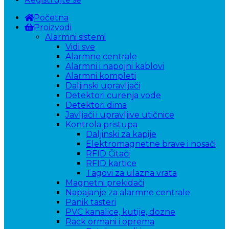
Početna
Proizvodi
Alarmni sistemi
Vidi sve
Alarmne centrale
Alarmni i napojni kablovi
Alarmni kompleti
Daljinski upravljači
Detektori curenja vode
Detektori dima
Javljači i upravljive utičnice
Kontrola pristupa
Daljinski za kapije
Elektromagnetne brave i nosači
RFID Čitači
RFID kartice
Tagovi za ulazna vrata
Magnetni prekidači
Napajanje za alarmne centrale
Panik tasteri
PVC kanalice, kutije, dozne
Rack ormani i oprema