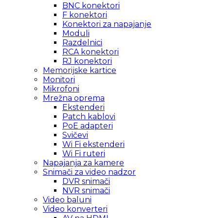
BNC konektori
F konektori
Konektori za napajanje
Moduli
Razdelnici
RCA konektori
RJ konektori
Memorijske kartice
Monitori
Mikrofoni
Mrežna oprema
Ekstenderi
Patch kablovi
PoE adapteri
Svičevi
Wi Fi ekstenderi
Wi Fi ruteri
Napajanja za kamere
Snimači za video nadzor
DVR snimači
NVR snimači
Video baluni
Video konverteri