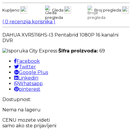
Kupljeno:
Gleda:
Broj pregleda:
(
0
recenzija korisnika )
DAHUA XVR5116HS-I3 Pentabrid 1080P 16 kanalni
DVR
Šifra proizvoda:
69
Facebook
Twitter
Google Plus
Linkedin
Whatsapp
pinterest
Dostupnost:
Nema na lageru
CENU mozete videti
samo ako ste prijavljeni