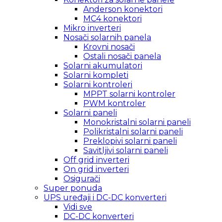
Anderson konektori
MC4 konektori
Mikro inverteri
Nosači solarnih panela
Krovni nosači
Ostali nosači panela
Solarni akumulatori
Solarni kompleti
Solarni kontroleri
MPPT solarni kontroler
PWM kontroler
Solarni paneli
Monokristalni solarni paneli
Polikristalni solarni paneli
Preklopivi solarni paneli
Savitljivi solarni paneli
Off grid inverteri
On grid inverteri
Osigurači
Super ponuda
UPS uređaji i DC-DC konverteri
Vidi sve
DC-DC konverteri