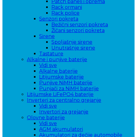
Patch paneli i oprema
Rack ormani
Rack police
Senzori pokreta
Bežični senzori pokreta
Žičani senzori pokreta
Sirene
Spoljašnje sirene
Unutrašnje sirene
Tastature
Alkalne i punjive baterije
Vidi sve
Alkalne baterije
Litijumske baterije
Punjive NiMH baterije
Punjači za NiMH baterije
Litijumske LiFePO4 baterije
Inverteri za centralno grejanje
Vidi sve
Invertori za grejanje
Olovne baterije
Vidi sve
AGM akumulatori
Akumulatori za dečije automobile