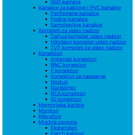
WiFi kamere
Kanalice za kablove | PVC kanalice
Perforirane kanalice
Podne kanalice
Samolepljive kanalice
Kompleti za video nadzor
Dahua komplet video nadzor
HikVision komplet video nadzor
TVT kompleti za video nadzor
Konektori
Antenski konektori
BNC konektori
F konektori
Konektori za napajanje
Moduli
Razdelnici
RCA konektori
RJ konektori
Memorijske kartice
Monitori
Mikrofoni
Mrežna oprema
Ekstenderi
Patch kablovi