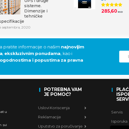
UPS i druge
sisteme.
Dimenzije i
285,60
Ocenjeno
RSD
5.00
od 5
tehničke
specifikacije
4 septembra, 2020
 pratite informacije o našim
najnovijim
a
,
ekskluzivnim ponudama
, kao i
ogodnostima i popustima za pravna
POTREBNA VAM
PLAĆ
JE POMOĆ?
ISPO
SERV
Uslovi Koriscenja
Servis
nat u
Reklamacije
Isporuka
m svi
Uputstvo za poručivanje