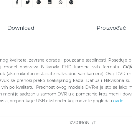
Download
Proizvođač
og kvaliteta, zavrsne obrade i pouzdane stabilnosti. Poseduje be
aj model podrzava 8 kanala FHD kamera svih formata:
CVI
vuk (ako mikrofon instalirate naknadno-van kamere). Ovaj DVR m
 zvuk se prenosi preko koaksijalnog kabla. Dahua i Hikvisiona s
am vrh po kvalitetu. Prednost ovog modela DVR-a je sto se lako
can meni je sadrzan u samom DVR-u a pomeranje kroz meni i down
 mis-a, preporuka je USB ekstender koji mozete pogledati
ovde
.
XVR1B08-I/T