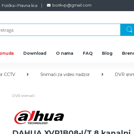
borikvp@gmail.com
Fizička i Pravna lica
ponuda
Download
O nama
FAQ
Blog
Bren
or CCTV
Snimači za video nadzor
DVR sni
DVR snimači
DAHUA XVR1B08-I/T 8 kanalni