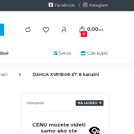
Facebook
Instagram
0,00
RSD
0
dovi
Servis
Gde kupiti
mači
DAHUA XVR1B08-I/T 8 kanalni
Dostupnost:
NA LAGERU
CENU mozete videti
samo ako ste