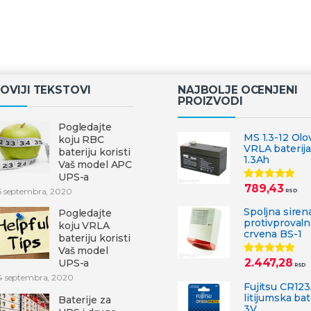
OVIJI TEKSTOVI
NAJBOLJE OCENJENI
PROIZVODI
Pogledajte
MS 1.3-12 Olo
koju RBC
VRLA baterija
bateriju koristi
1.3Ah
Vaš model APC
UPS-a
789,43
Ocenjeno
5 septembra, 2020
RSD
5.00
od 5
Spoljna siren
Pogledajte
protivprovaln
koju VRLA
crvena BS-1
bateriju koristi
Vaš model
2.447,28
UPS-a
Ocenjeno
RSD
5.00
od 5
4 septembra, 2020
Fujitsu CR12
litijumska bat
Baterije za
3V