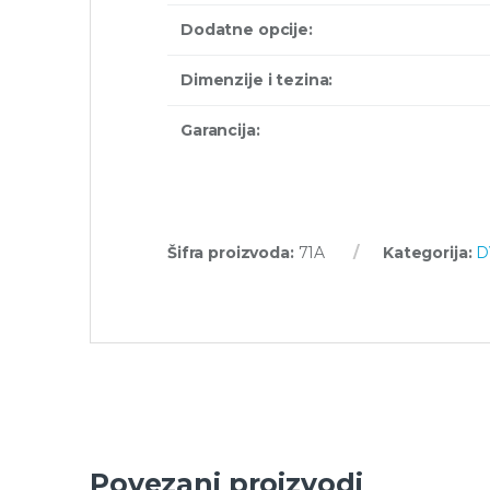
Dodatne opcije:
Dimenzije i tezina:
Garancija:
Šifra proizvoda:
71A
Kategorija:
D
Povezani proizvodi