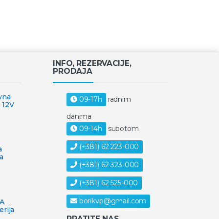
INFO, REZERVACIJE,
PRODAJA
vna
09-17h
radnim
 12V
danima
09-14h
subotom
(+381) 62 223-000
a
a
(+381) 62 323-000
(+381) 62 525-000
borikvp@gmail.com
3A
erija
PRATITE NAS