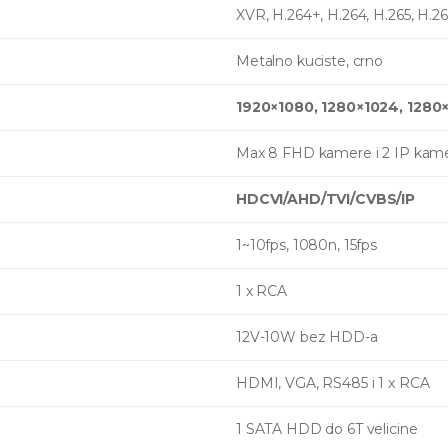
XVR, H.264+, H.264, H.265, H.2
Metalno kuciste, crno
1920×1080, 1280×1024, 1280
Max 8 FHD kamere i 2 IP kam
HDCVI/AHD/TVI/CVBS/IP
1~10fps, 1080n, 15fps
1 x RCA
12V-10W bez HDD-a
HDMI, VGA, RS485 i 1 x RCA
1 SATA HDD do 6T velicine