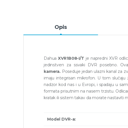
Opis
Dahua
XVR1B08-I/T
je napredni XVR odlicn
jedinstven za ssvaki DVR posebno. Ov
kamera.
Poseduje jedan ulazni kanal za z
imaju integrisan mikrofon. U tom slučaju
nadzor kod nas i u Evropi, i spadaju u s
formata prisutnim na nasem trzistu. Odli
kratak ili sistem takav da morate nastaviti
Model DVR-a: