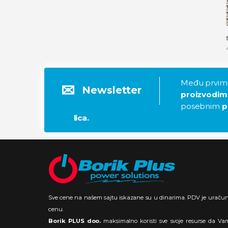
Među prvima
Newsletter
proizvodim
posebnim
p
lica.
Sve cene na našem sajtu iskazane su u dinarima. PDV je uraču
cenu.
Borik PLUS doo.
maksimalno koristi sve svoje resurse da Va