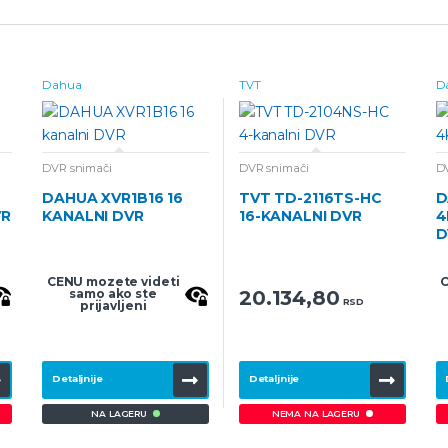
Dahua
TVT
D
DVR snimači
DVR snimači
D
DAHUA XVR1B16 16
TVT TD-2116TS-HC
D
VR
KANALNI DVR
16-KANALNI DVR
4
D
CENU mozete videti
C
samo ako ste
20.134,80
RSD
prijavljeni
Detaljnije
Detaljnije
NA LAGERU
NEMA NA LAGERU