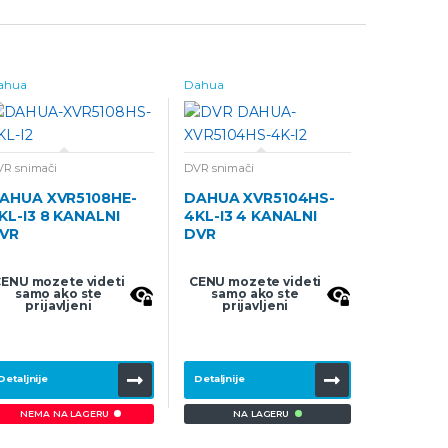
ahua
Dahua
VR snimači
DVR snimači
AHUA XVR5108HE-
DAHUA XVR5104HS-
KL-I3 8 KANALNI
4KL-I3 4 KANALNI
VR
DVR
ENU mozete videti
CENU mozete videti
samo ako ste
samo ako ste
prijavljeni
prijavljeni
Detaljnije
Detaljnije
NEMA NA LAGERU
NA LAGERU