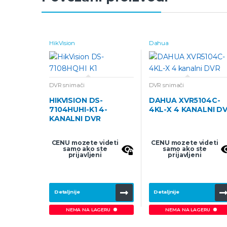
HikVision
Dahua
DVR snimači
DVR snimači
HIKVISION DS-
DAHUA XVR5104C-
7104HUHI-K1 4-
4KL-X 4 KANALNI D
KANALNI DVR
CENU mozete videti
CENU mozete videti
samo ako ste
samo ako ste
prijavljeni
prijavljeni
Detaljnije
Detaljnije
NEMA NA LAGERU
NEMA NA LAGERU