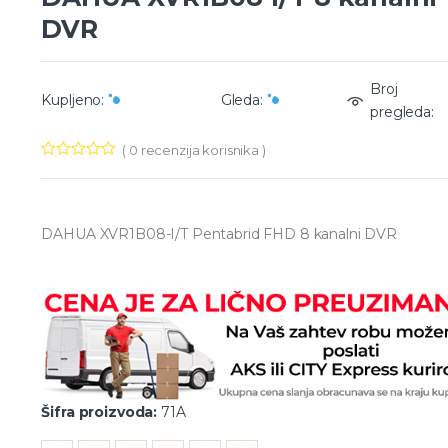
DVR
Broj
Kupljeno:
Gleda:
pregleda:
(
0
recenzija korisnika )
DAHUA XVR1B08-I/T Pentabrid FHD 8 kanalni DVR
Šifra proizvoda:
71A