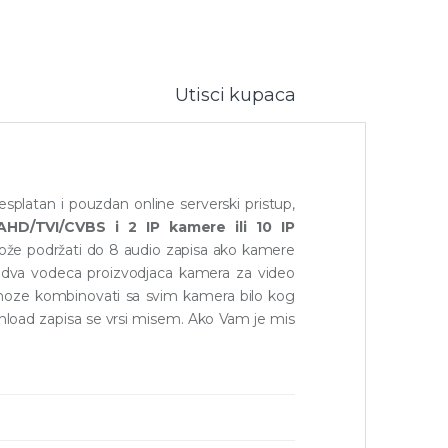
Utisci kupaca
splatan i pouzdan online serverski pristup,
/AHD/TVI/CVBS i 2 IP kamere ili 10 IP
ože podržati do 8 audio zapisa ako kamere
u dva vodeca proizvodjaca kamera za video
 moze kombinovati sa svim kamera bilo kog
load zapisa se vrsi misem. Ako Vam je mis