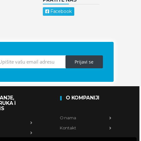
Facebook
Prijavi se
ANJE,
O KOMPANIJI
RUKA i
IS
O nama
Kontakt