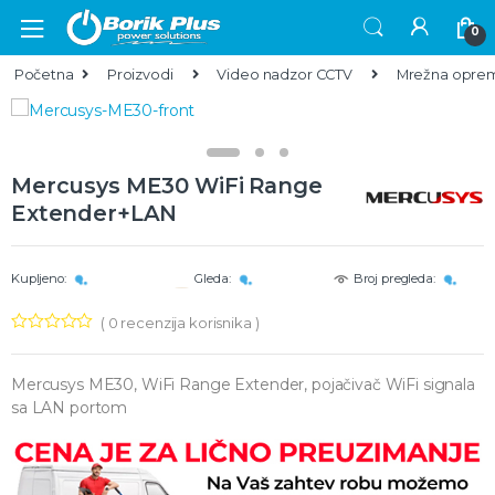
Skip to navigation
Skip to content
0
Početna
Proizvodi
Video nadzor CCTV
Mrežna opre
Mercusys ME30 WiFi Range
Extender+LAN
Kupljeno:
Gleda:
Broj pregleda:
(
0
recenzija korisnika )
Mercusys ME30, WiFi Range Extender, pojačivač WiFi signala
sa LAN portom