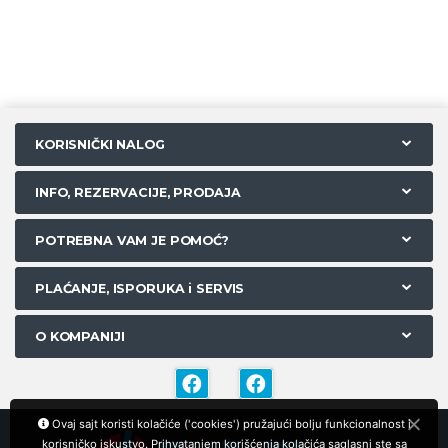
KORISNIČKI NALOG
INFO, REZERVACIJE, PRODAJA
POTREBNA VAM JE POMOĆ?
PLAĆANJE, ISPORUKA i SERVIS
O KOMPANIJI
Ovaj sajt koristi kolačiće ('cookies') pružajući bolju funkcionalnost i
korisničko iskustvo. Prihvatanjem korišćenja kolačića saglasni ste sa