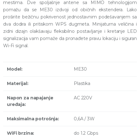
mestima. Dve spoljašnje antene sa MIMO tehnologijom
pomažu da se ME30 izdvoji od običnih ekstendera. Lako
proširite bežičnu pokrivenost jednostavnim podešavanjem sa
dva dodira ili pritiskom WPS dugmeta. Minijaturna veličina i
zidni dizajn olakšavaju fleksibilno postavljanje i kretanje LED
signalizacija vam pomaže da pronađete pravu lokaciju i siguran
Wi-Fi signal.
Model:
ME30
Materijal:
Plastika
Napon za napajanje
AC 220V
uređaja:
Maksimalna potrošnja:
0,6A / 3W
WiFi brzina:
do 1.2 Gbps