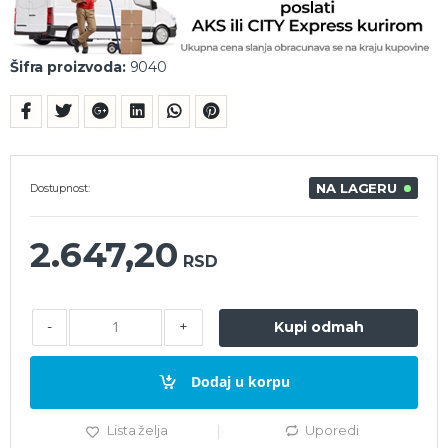
Šifra proizvoda:
9040
NA LAGERU
Dostupnost:
2.647,20
RSD
-
+
Kupi odmah
Dodaj u korpu
Lista želja
Uporedi