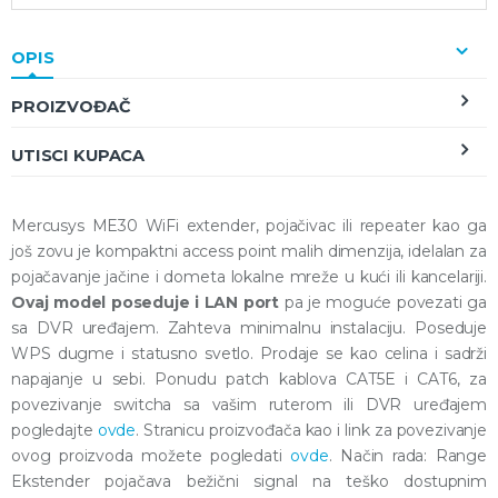
OPIS
PROIZVOĐAČ
UTISCI KUPACA
Mercusys ME30 WiFi extender, pojačivac ili repeater kao ga
još zovu je kompaktni access point malih dimenzija, idelalan za
pojačavanje jačine i dometa lokalne mreže u kući ili kancelariji.
Ovaj model poseduje i LAN port
pa je moguće povezati ga
sa DVR uređajem. Zahteva minimalnu instalaciju. Poseduje
WPS dugme i statusno svetlo. Prodaje se kao celina i sadrži
napajanje u sebi. Ponudu patch kablova CAT5E i CAT6, za
povezivanje switcha sa vašim ruterom ili DVR uređajem
pogledajte
ovde
. Stranicu proizvođača kao i link za povezivanje
ovog proizvoda možete pogledati
ovde
. Način rada: Range
Ekstender pojačava bežični signal na teško dostupnim