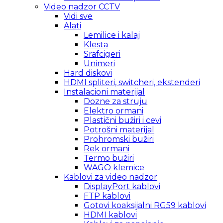
Video nadzor CCTV
Vidi sve
Alati
Lemilice i kalaj
Klesta
Srafcigeri
Unimeri
Hard diskovi
HDMI spliteri, switcheri, ekstenderi
Instalacioni materijal
Dozne za struju
Elektro ormani
Plastični bužiri i cevi
Potrošni materijal
Prohromski bužiri
Rek ormani
Termo bužiri
WAGO klemice
Kablovi za video nadzor
DisplayPort kablovi
FTP kablovi
Gotovi koaksijalni RG59 kablovi
HDMI kablovi