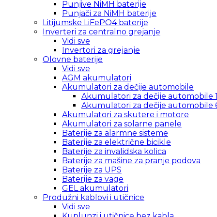
Punjive NiMH baterije
Punjači za NiMH baterije
Litijumske LiFePO4 baterije
Inverteri za centralno grejanje
Vidi sve
Invertori za grejanje
Olovne baterije
Vidi sve
AGM akumulatori
Akumulatori za dečije automobile
Akumulatori za dečije automobile 
Akumulatori za dečije automobile 
Akumulatori za skutere i motore
Akumulatori za solarne panele
Baterije za alarmne sisteme
Baterije za električne bicikle
Baterije za invalidska kolica
Baterije za mašine za pranje podova
Baterije za UPS
Baterije za vage
GEL akumulatori
Produžni kablovi i utičnice
Vidi sve
Kuplunzi i utičnice bez kabla