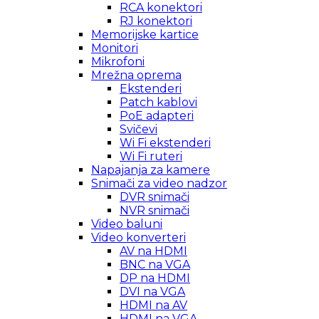
RCA konektori
RJ konektori
Memorijske kartice
Monitori
Mikrofoni
Mrežna oprema
Ekstenderi
Patch kablovi
PoE adapteri
Svičevi
Wi Fi ekstenderi
Wi Fi ruteri
Napajanja za kamere
Snimači za video nadzor
DVR snimači
NVR snimači
Video baluni
Video konverteri
AV na HDMI
BNC na VGA
DP na HDMI
DVI na VGA
HDMI na AV
HDMI na VGA