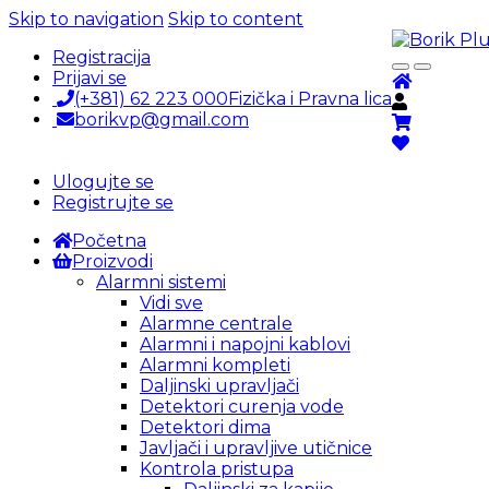
Skip to navigation
Skip to content
Registracija
Prijavi se
(+381) 62 223 000
Fizička i Pravna lica
borikvp@gmail.com
Ulogujte se
Registrujte se
Početna
Proizvodi
Alarmni sistemi
Vidi sve
Alarmne centrale
Alarmni i napojni kablovi
Alarmni kompleti
Daljinski upravljači
Detektori curenja vode
Detektori dima
Javljači i upravljive utičnice
Kontrola pristupa