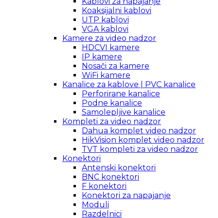
Kablovi za napajanje
Koaksijalni kablovi
UTP kablovi
VGA kablovi
Kamere za video nadzor
HDCVI kamere
IP kamere
Nosači za kamere
WiFi kamere
Kanalice za kablove | PVC kanalice
Perforirane kanalice
Podne kanalice
Samolepljive kanalice
Kompleti za video nadzor
Dahua komplet video nadzor
HikVision komplet video nadzor
TVT kompleti za video nadzor
Konektori
Antenski konektori
BNC konektori
F konektori
Konektori za napajanje
Moduli
Razdelnici