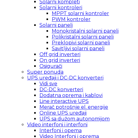
Solarni kompleti
Solarni kontroleri
MPPT solarni kontroler
PWM kontroler
Solarni paneli
Monokristalni solarni paneli
Polikristalni solarni paneli
Preklopivi solarni paneli
Savitljivi solarni paneli
Off grid inverteri
On grid inverteri
Osigurači
Super ponuda
UPS uređaji i DC-DC konverteri
Vidi sve
DC-DC konverteri
Dodatna oprema i kablovi
Line interactive UPS
Merač potrošnje el. energije
Online UPS uređaji
UPS sa dužom autonomijom
Video interfoni i interfoni
Interfoni i opema
Video Interfoni i oprema