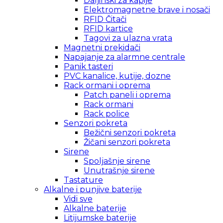
Daljinski za kapije
Elektromagnetne brave i nosači
RFID Čitači
RFID kartice
Tagovi za ulazna vrata
Magnetni prekidači
Napajanje za alarmne centrale
Panik tasteri
PVC kanalice, kutije, dozne
Rack ormani i oprema
Patch paneli i oprema
Rack ormani
Rack police
Senzori pokreta
Bežični senzori pokreta
Žičani senzori pokreta
Sirene
Spoljašnje sirene
Unutrašnje sirene
Tastature
Alkalne i punjive baterije
Vidi sve
Alkalne baterije
Litijumske baterije