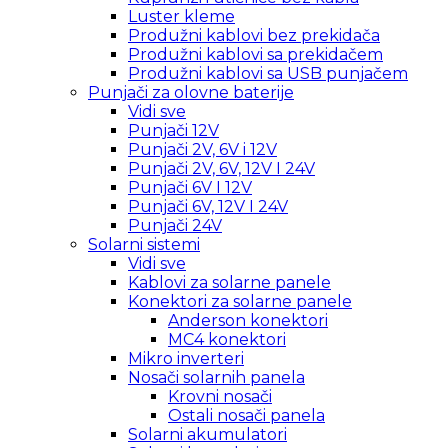
Luster kleme
Produžni kablovi bez prekidača
Produžni kablovi sa prekidačem
Produžni kablovi sa USB punjačem
Punjači za olovne baterije
Vidi sve
Punjači 12V
Punjači 2V, 6V i 12V
Punjači 2V, 6V, 12V I 24V
Punjači 6V I 12V
Punjači 6V, 12V I 24V
Punjači 24V
Solarni sistemi
Vidi sve
Kablovi za solarne panele
Konektori za solarne panele
Anderson konektori
MC4 konektori
Mikro inverteri
Nosači solarnih panela
Krovni nosači
Ostali nosači panela
Solarni akumulatori