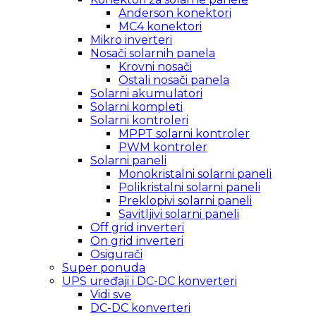
Anderson konektori
MC4 konektori
Mikro inverteri
Nosači solarnih panela
Krovni nosači
Ostali nosači panela
Solarni akumulatori
Solarni kompleti
Solarni kontroleri
MPPT solarni kontroler
PWM kontroler
Solarni paneli
Monokristalni solarni paneli
Polikristalni solarni paneli
Preklopivi solarni paneli
Savitljivi solarni paneli
Off grid inverteri
On grid inverteri
Osigurači
Super ponuda
UPS uređaji i DC-DC konverteri
Vidi sve
DC-DC konverteri