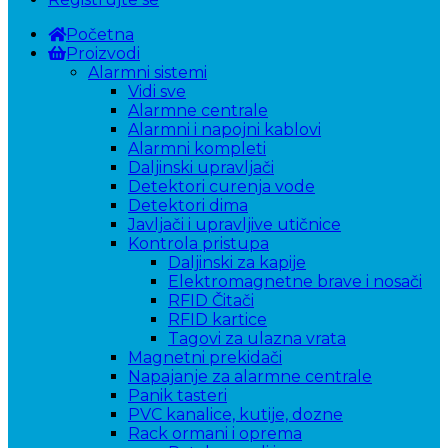
Početna
Proizvodi
Alarmni sistemi
Vidi sve
Alarmne centrale
Alarmni i napojni kablovi
Alarmni kompleti
Daljinski upravljači
Detektori curenja vode
Detektori dima
Javljači i upravljive utičnice
Kontrola pristupa
Daljinski za kapije
Elektromagnetne brave i nosači
RFID Čitači
RFID kartice
Tagovi za ulazna vrata
Magnetni prekidači
Napajanje za alarmne centrale
Panik tasteri
PVC kanalice, kutije, dozne
Rack ormani i oprema