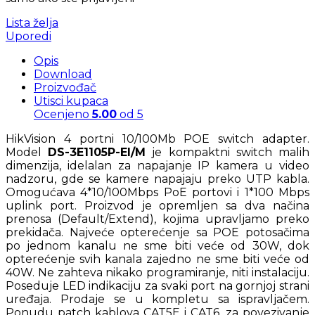
Lista želja
Uporedi
Opis
Download
Proizvođač
Utisci kupaca
Ocenjeno
5.00
od 5
HikVision 4 portni 10/100Mb POE switch adapter.
Model
DS-3E1105P-EI/M
je kompaktni switch malih
dimenzija, idelalan za napajanje IP kamera u video
nadzoru, gde se kamere napajaju preko UTP kabla.
Omogućava 4*10/100Mbps PoE portovi i 1*100 Mbps
uplink port. Proizvod je opremljen sa dva načina
prenosa (Default/Extend), kojima upravljamo preko
prekidača. Najveće opterećenje sa POE potosačima
po jednom kanalu ne sme biti veće od 30W, dok
opterećenje svih kanala zajedno ne sme biti veće od
40W. Ne zahteva nikako programiranje, niti instalaciju.
Poseduje LED indikaciju za svaki port na gornjoj strani
uređaja. Prodaje se u kompletu sa ispravljačem.
Ponudu patch kablova CAT5E i CAT6, za povezivanje