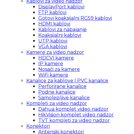
Kablovi za video nadzor
DisplayPort kablovi
FTP kablovi
Gotovi koaksijalni RG59 kablovi
HDMI kablovi
Kablovi za napajanje
Koaksijalni kablovi
UTP kablovi
VGA kablovi
Kamere za video nadzor
HDCVI kamere
IP kamere
Nosači za kamere
WiFi kamere
Kanalice za kablove | PVC kanalice
Perforirane kanalice
Podne kanalice
Samolepljive kanalice
Kompleti za video nadzor
Dahua komplet video nadzor
HikVision komplet video nadzor
TVT kompleti za video nadzor
Konektori
Antenski konektori