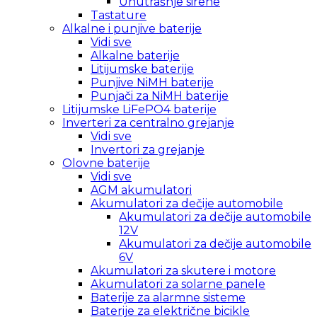
Unutrašnje sirene
Tastature
Alkalne i punjive baterije
Vidi sve
Alkalne baterije
Litijumske baterije
Punjive NiMH baterije
Punjači za NiMH baterije
Litijumske LiFePO4 baterije
Inverteri za centralno grejanje
Vidi sve
Invertori za grejanje
Olovne baterije
Vidi sve
AGM akumulatori
Akumulatori za dečije automobile
Akumulatori za dečije automobile
12V
Akumulatori za dečije automobile
6V
Akumulatori za skutere i motore
Akumulatori za solarne panele
Baterije za alarmne sisteme
Baterije za električne bicikle