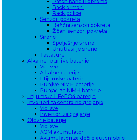
Patch paneli i oprema
Rack ormani
Rack police
Senzori pokreta
Bežični senzori pokreta
Žičani senzori pokreta
Sirene
Spoljašnje sirene
Unutrašnje sirene
Tastature
Alkalne i punjive baterije
Vidi sve
Alkalne baterije
Litijumske baterije
Punjive NiMH baterije
Punjači za NiMH baterije
Litijumske LiFePO4 baterije
Inverteri za centralno grejanje
Vidi sve
Invertori za grejanje
Olovne baterije
Vidi sve
AGM akumulatori
Akumulatori za dečije automobile