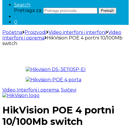
Search
Pretraga za:
Pretraži
0
Početna
Proizvodi
Video interfoni i interfoni
Video
Interfoni i oprema
HikVision POE 4 portni 10/100Mb
switch
Video Interfoni i oprema
,
Svičevi
HikVision POE 4 portni
10/100Mb switch