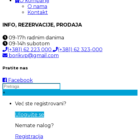
O kompaniji
O nama
Kontakt
INFO, REZERVACIJE, PRODAJA
09-17h
radnim danima
09-14h
subotom
(+381) 62 223 000
(+381) 62 323-000
borikvp@gmail.com
Pratite nas
Facebook
×
Već ste registrovani?
Ulogujte se
Nemate nalog?
Registracija