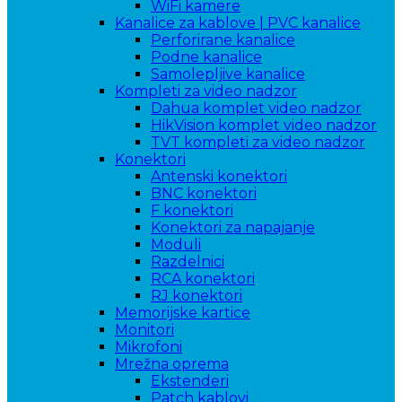
WiFi kamere
Kanalice za kablove | PVC kanalice
Perforirane kanalice
Podne kanalice
Samolepljive kanalice
Kompleti za video nadzor
Dahua komplet video nadzor
HikVision komplet video nadzor
TVT kompleti za video nadzor
Konektori
Antenski konektori
BNC konektori
F konektori
Konektori za napajanje
Moduli
Razdelnici
RCA konektori
RJ konektori
Memorijske kartice
Monitori
Mikrofoni
Mrežna oprema
Ekstenderi
Patch kablovi