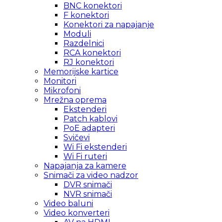
BNC konektori
F konektori
Konektori za napajanje
Moduli
Razdelnici
RCA konektori
RJ konektori
Memorijske kartice
Monitori
Mikrofoni
Mrežna oprema
Ekstenderi
Patch kablovi
PoE adapteri
Svičevi
Wi Fi ekstenderi
Wi Fi ruteri
Napajanja za kamere
Snimači za video nadzor
DVR snimači
NVR snimači
Video baluni
Video konverteri