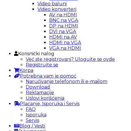
Video baluni
Video konverteri
AV na HDMI
BNC na VGA
DP na HDMI
DVI na VGA
HDMI na AV
HDMI na VGA
VGA na HDMI
Korisnički nalog
Već ste registrovani? Ulogujte se ovde
Registrujte se
Korpa
Potrebna vam je pomoć
Naručivanje telefonom ili e-mailom
Download
Reklamacije
Uslovi korišćenja
Plaćanje, Isporuka i Servis
FAQ
Isporuka
Servis
Blog / Vesti