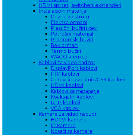
HDMI spliteri, switcheri, ekstenderi
Instalacioni materijal
Dozne za struju
Elektro ormani
Plastični bužiri i cevi
Potrošni materijal
Prohromski bužiri
Rek ormani
Termo bužiri
WAGO klemice
Kablovi za video nadzor
DisplayPort kablovi
FTP kablovi
Gotovi koaksijalni RG59 kablovi
HDMI kablovi
Kablovi za napajanje
Koaksijalni kablovi
UTP kablovi
VGA kablovi
Kamere za video nadzor
HDCVI kamere
IP kamere
Nosači za kamere