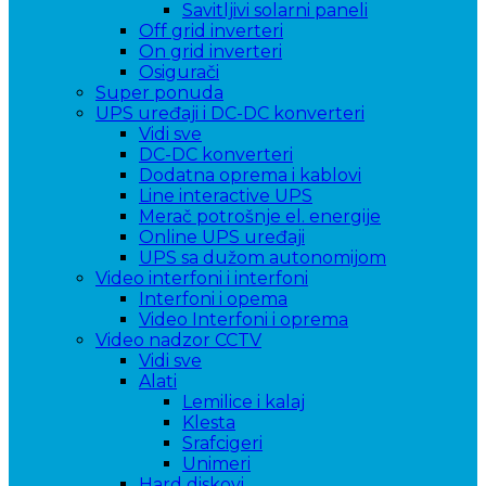
Savitljivi solarni paneli
Off grid inverteri
On grid inverteri
Osigurači
Super ponuda
UPS uređaji i DC-DC konverteri
Vidi sve
DC-DC konverteri
Dodatna oprema i kablovi
Line interactive UPS
Merač potrošnje el. energije
Online UPS uređaji
UPS sa dužom autonomijom
Video interfoni i interfoni
Interfoni i opema
Video Interfoni i oprema
Video nadzor CCTV
Vidi sve
Alati
Lemilice i kalaj
Klesta
Srafcigeri
Unimeri
Hard diskovi