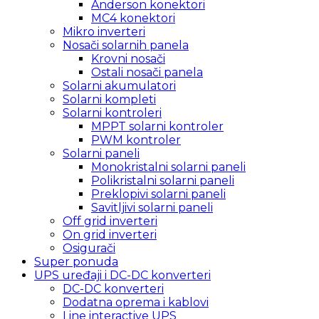
Anderson konektori
MC4 konektori
Mikro inverteri
Nosači solarnih panela
Krovni nosači
Ostali nosači panela
Solarni akumulatori
Solarni kompleti
Solarni kontroleri
MPPT solarni kontroler
PWM kontroler
Solarni paneli
Monokristalni solarni paneli
Polikristalni solarni paneli
Preklopivi solarni paneli
Savitljivi solarni paneli
Off grid inverteri
On grid inverteri
Osigurači
Super ponuda
UPS uređaji i DC-DC konverteri
DC-DC konverteri
Dodatna oprema i kablovi
Line interactive UPS