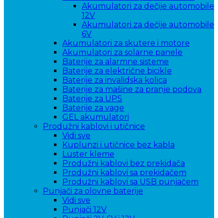
Akumulatori za dečije automobile
12V
Akumulatori za dečije automobile
6V
Akumulatori za skutere i motore
Akumulatori za solarne panele
Baterije za alarmne sisteme
Baterije za električne bicikle
Baterije za invalidska kolica
Baterije za mašine za pranje podova
Baterije za UPS
Baterije za vage
GEL akumulatori
Produžni kablovi i utičnice
Vidi sve
Kuplunzi i utičnice bez kabla
Luster kleme
Produžni kablovi bez prekidača
Produžni kablovi sa prekidačem
Produžni kablovi sa USB punjačem
Punjači za olovne baterije
Vidi sve
Punjači 12V