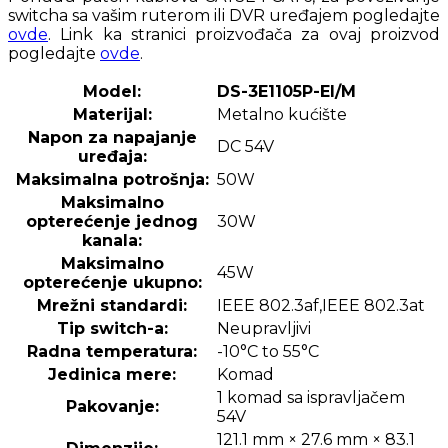
switcha sa vašim ruterom ili DVR uređajem pogledajte
ovde
. Link ka stranici proizvođača za ovaj proizvod
pogledajte
ovde
.
Model:
DS-3E1105P-EI/M
Materijal:
Metalno kućište
Napon za napajanje
DC 54V
uređaja:
Maksimalna potrošnja:
50W
Maksimalno
opterećenje jednog
30W
kanala:
Maksimalno
45W
opterećenje ukupno:
Mrežni standardi:
IEEE 802.3af,IEEE 802.3at
Tip switch-a:
Neupravljivi
Radna temperatura:
-10°C to 55°C
Jedinica mere:
Komad
1 komad sa ispravljačem
Pakovanje:
54V
121.1 mm × 27.6 mm × 83.1