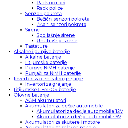
Rack ormani
Rack police
Senzori pokreta
Bežični senzori pokreta
Žičani senzori pokreta
Sirene
Spoljašnje sirene
Unutrašnje sirene
Tastature
Alkalne i punjive baterije
Alkalne baterije
Litijumske baterije
Punjive NiMH baterije
Punjači za NiMH baterije
Inverteri za centralno grejanje
Invertori za grejanje
Litijumske LiFePO4 baterije
Olovne baterije
AGM akumulatori
Akumulatori za dečije automobile
Akumulatori za dečije automobile 12V
Akumulatori za dečije automobile 6V
Akumulatori za skutere i motore
Akumulatori za solarne panele