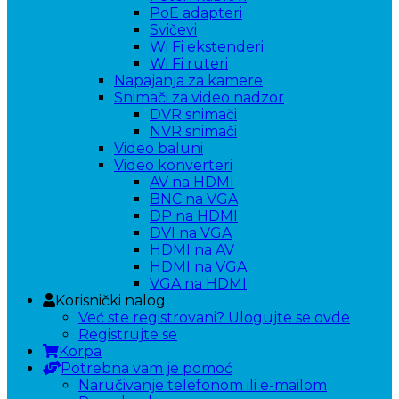
PoE adapteri
Svičevi
Wi Fi ekstenderi
Wi Fi ruteri
Napajanja za kamere
Snimači za video nadzor
DVR snimači
NVR snimači
Video baluni
Video konverteri
AV na HDMI
BNC na VGA
DP na HDMI
DVI na VGA
HDMI na AV
HDMI na VGA
VGA na HDMI
Korisnički nalog
Već ste registrovani? Ulogujte se ovde
Registrujte se
Korpa
Potrebna vam je pomoć
Naručivanje telefonom ili e-mailom