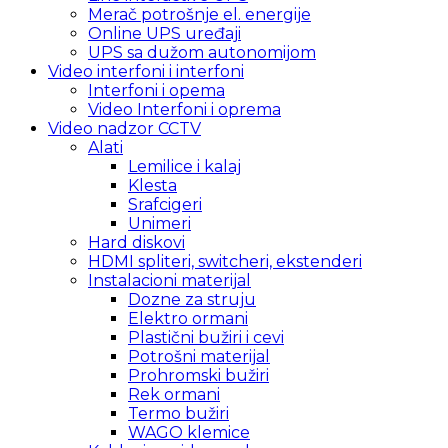
Merač potrošnje el. energije
Online UPS uređaji
UPS sa dužom autonomijom
Video interfoni i interfoni
Interfoni i opema
Video Interfoni i oprema
Video nadzor CCTV
Alati
Lemilice i kalaj
Klesta
Srafcigeri
Unimeri
Hard diskovi
HDMI spliteri, switcheri, ekstenderi
Instalacioni materijal
Dozne za struju
Elektro ormani
Plastični bužiri i cevi
Potrošni materijal
Prohromski bužiri
Rek ormani
Termo bužiri
WAGO klemice