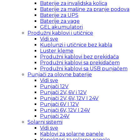
Baterije za invalidska kolica
Baterije za mašine za pranje podova
Baterije za UPS
Baterije za vage
GEL akumulatori
Produžni kablovi i utičnice
Vidi sve
Kuplunzi i utičnice bez kabla
Luster kleme
Produžni kablovi bez prekidača
Produžni kablovi sa prekidačem
Produžni kablovi sa USB punjačem
Punjači za olovne baterije
Vidi sve
Punjači 12V
Punjači 2V, 6V i 12V
Punjači 2V, 6V, 12V I 24V
Punjači 6V I 12V
Punjači 6V, 12V I 24V
Punjači 24V
Solarni sistemi
Vidi sve
Kablovi za solarne panele
Konektori za solarne panele