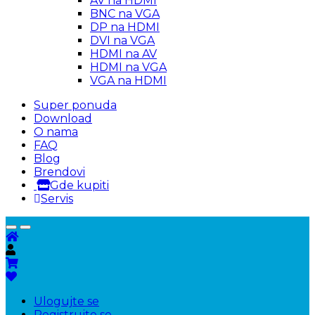
AV na HDMI
BNC na VGA
DP na HDMI
DVI na VGA
HDMI na AV
HDMI na VGA
VGA na HDMI
Super ponuda
Download
O nama
FAQ
Blog
Brendovi
Gde kupiti
Servis
Ulogujte se
Registrujte se