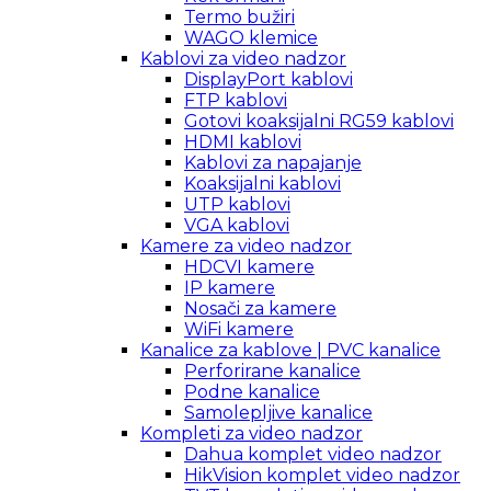
Termo bužiri
WAGO klemice
Kablovi za video nadzor
DisplayPort kablovi
FTP kablovi
Gotovi koaksijalni RG59 kablovi
HDMI kablovi
Kablovi za napajanje
Koaksijalni kablovi
UTP kablovi
VGA kablovi
Kamere za video nadzor
HDCVI kamere
IP kamere
Nosači za kamere
WiFi kamere
Kanalice za kablove | PVC kanalice
Perforirane kanalice
Podne kanalice
Samolepljive kanalice
Kompleti za video nadzor
Dahua komplet video nadzor
HikVision komplet video nadzor