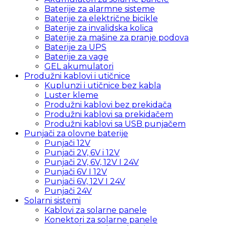
Baterije za alarmne sisteme
Baterije za električne bicikle
Baterije za invalidska kolica
Baterije za mašine za pranje podova
Baterije za UPS
Baterije za vage
GEL akumulatori
Produžni kablovi i utičnice
Kuplunzi i utičnice bez kabla
Luster kleme
Produžni kablovi bez prekidača
Produžni kablovi sa prekidačem
Produžni kablovi sa USB punjačem
Punjači za olovne baterije
Punjači 12V
Punjači 2V, 6V i 12V
Punjači 2V, 6V, 12V I 24V
Punjači 6V I 12V
Punjači 6V, 12V I 24V
Punjači 24V
Solarni sistemi
Kablovi za solarne panele
Konektori za solarne panele