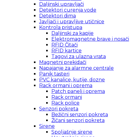
Daljinski upravljači
Detektori curenja vode
Detektori dima
Javljači i upravljive utičnice
Kontrola pristupa
Daljinski za kapije
Elektromagnetne brave i nosači
RFID Čitači
RFID kartice
Tagovi za ulazna vrata
Magnetni prekidači
Napajanje za alarmne centrale
Panik tasteri
PVC kanalice, kutije, dozne
Rack ormani i oprema
Patch paneli i oprema
Rack ormani
Rack police
Senzori pokreta
Bežični senzori pokreta
Žičani senzori pokreta
Sirene
Spoljašnje sirene