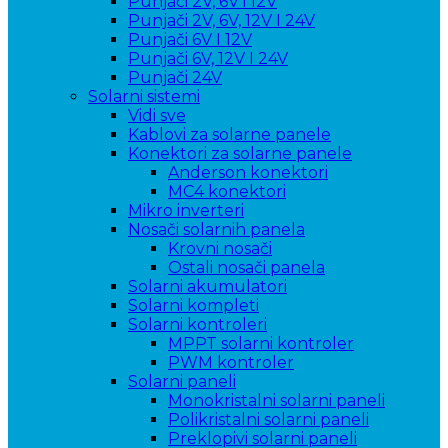
Punjači 2V, 6V i 12V
Punjači 2V, 6V, 12V I 24V
Punjači 6V I 12V
Punjači 6V, 12V I 24V
Punjači 24V
Solarni sistemi
Vidi sve
Kablovi za solarne panele
Konektori za solarne panele
Anderson konektori
MC4 konektori
Mikro inverteri
Nosači solarnih panela
Krovni nosači
Ostali nosači panela
Solarni akumulatori
Solarni kompleti
Solarni kontroleri
MPPT solarni kontroler
PWM kontroler
Solarni paneli
Monokristalni solarni paneli
Polikristalni solarni paneli
Preklopivi solarni paneli