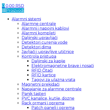
0
0,00
RSD
Proizvodi
Alarmni sistemi
Alarmne centrale
Alarmni i napojni kablovi
Alarmni kompleti
Daljinski upravljači
Detektori curenja vode
Detektori dima
Javljači i upravljive utičnice
Kontrola pristupa
Daljinski za kapije
Elektromagnetne brave i nosači
RFID Čitači
RFID kartice
Tagovi za ulazna vrata
Magnetni prekidači
Napajanje za alarmne centrale
Panik tasteri
PVC kanalice, kutije, dozne
Rack ormani i oprema
Patch paneli i oprema