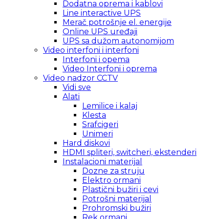
Dodatna oprema i kablovi
Line interactive UPS
Merač potrošnje el. energije
Online UPS uređaji
UPS sa dužom autonomijom
Video interfoni i interfoni
Interfoni i opema
Video Interfoni i oprema
Video nadzor CCTV
Vidi sve
Alati
Lemilice i kalaj
Klesta
Srafcigeri
Unimeri
Hard diskovi
HDMI spliteri, switcheri, ekstenderi
Instalacioni materijal
Dozne za struju
Elektro ormani
Plastični bužiri i cevi
Potrošni materijal
Prohromski bužiri
Rek ormani