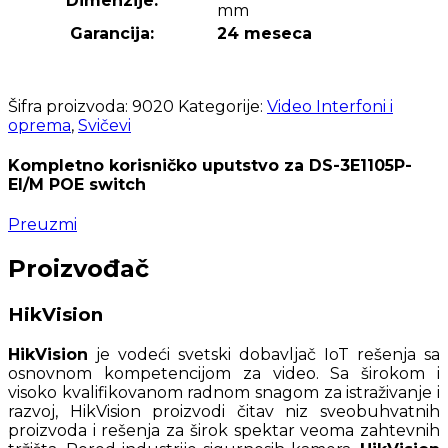
Dimenzije:
mm
Garancija:
24 meseca
Šifra proizvoda:
9020
Kategorije:
Video Interfoni i
oprema
,
Svičevi
Kompletno korisničko uputstvo za DS-3E1105P-
EI/M POE switch
Preuzmi
Proizvođač
HikVision
HikVision
je vodeći svetski dobavljač IoT rešenja sa
osnovnom kompetencijom za video. Sa širokom i
visoko kvalifikovanom radnom snagom za istraživanje i
razvoj, HikVision proizvodi čitav niz sveobuhvatnih
proizvoda i rešenja za širok spektar veoma zahtevnih