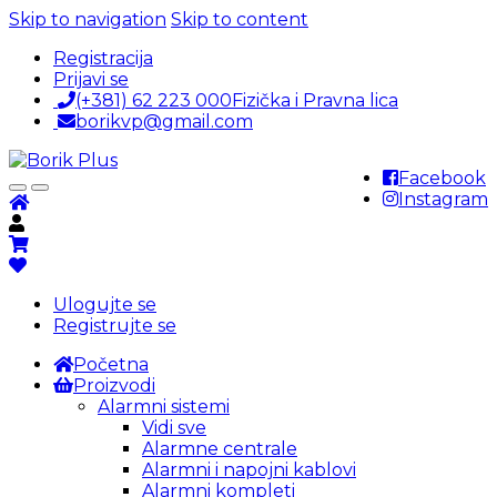
Skip to navigation
Skip to content
Registracija
Prijavi se
(+381) 62 223 000
Fizička i Pravna lica
borikvp@gmail.com
Facebook
Instagram
Ulogujte se
Registrujte se
Početna
Proizvodi
Alarmni sistemi
Vidi sve
Alarmne centrale
Alarmni i napojni kablovi
Alarmni kompleti