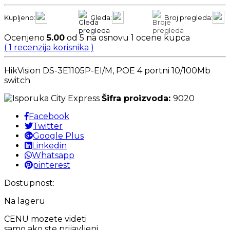
Kupljeno:
Gleda:
Broj pregleda:
Ocenjeno
5.00
od 5 na osnovu
1
ocene kupca
(
1
recenzija korisnika )
HikVision DS-3E1105P-EI/M, POE 4 portni 10/100Mb
switch
Šifra proizvoda:
9020
Facebook
Twitter
Google Plus
Linkedin
Whatsapp
pinterest
Dostupnost:
Na lageru
CENU mozete videti
samo ako ste prijavljeni