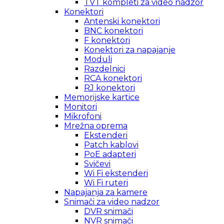
TVT kompleti za video nadzor
Konektori
Antenski konektori
BNC konektori
F konektori
Konektori za napajanje
Moduli
Razdelnici
RCA konektori
RJ konektori
Memorijske kartice
Monitori
Mikrofoni
Mrežna oprema
Ekstenderi
Patch kablovi
PoE adapteri
Svičevi
Wi Fi ekstenderi
Wi Fi ruteri
Napajanja za kamere
Snimači za video nadzor
DVR snimači
NVR snimači