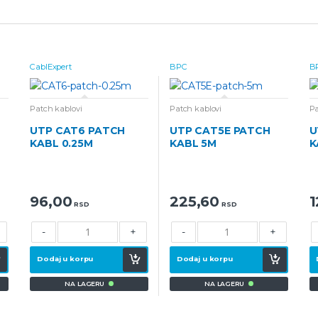
CablExpert
BPC
B
Patch kablovi
Patch kablovi
Pa
UTP CAT6 PATCH
UTP CAT5E PATCH
U
KABL 0.25M
KABL 5M
K
96,00
225,60
1
RSD
RSD
-
+
-
+
Dodaj u korpu
Dodaj u korpu
NA LAGERU
NA LAGERU