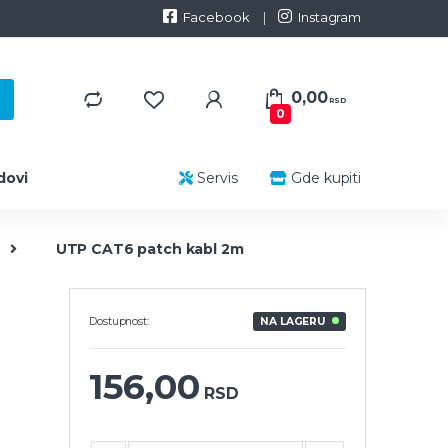
Facebook
Instagram
0,00
RSD
0
dovi
Servis
Gde kupiti
UTP CAT6 patch kabl 2m
Dostupnost:
NA LAGERU
156,00
RSD