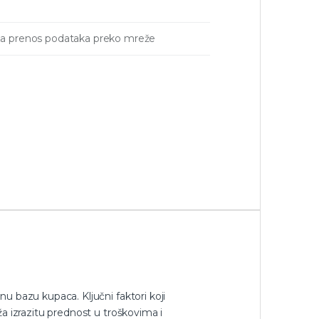
6 za prenos podataka preko mreže
 bazu kupaca. Ključni faktori koji
a izrazitu prednost u troškovima i