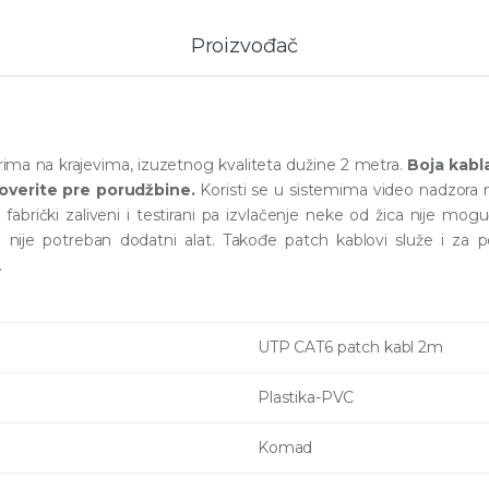
Proizvođač
ma na krajevima, izuzetnog kvaliteta dužine 2 metra.
Boja kabl
roverite pre porudžbine.
Koristi se u sistemima video nadzora
rički zaliveni i testirani pa izvlačenje neke od žica nije moguće
 nije potreban dodatni alat. Takođe patch kablovi služe i za 
.
UTP CAT6 patch kabl 2m
Plastika-PVC
Komad