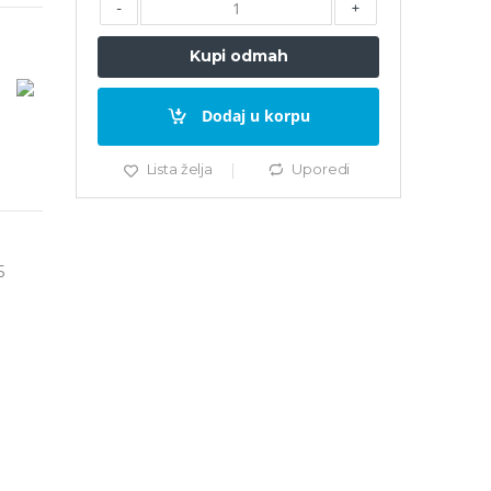
-
+
Kupi odmah
Dodaj u korpu
Lista želja
Uporedi
5