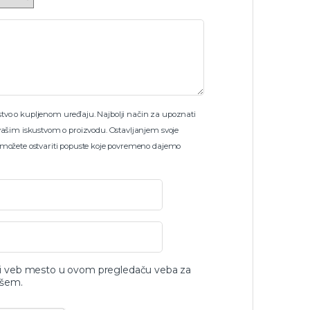
skustvo o kupljenom uređaju. Najbolji način za upoznati
vašim iskustvom o proizvodu. Ostavljanjem svoje
 možete ostvariti popuste koje povremeno dajemo
 i veb mesto u ovom pregledaču veba za
išem.