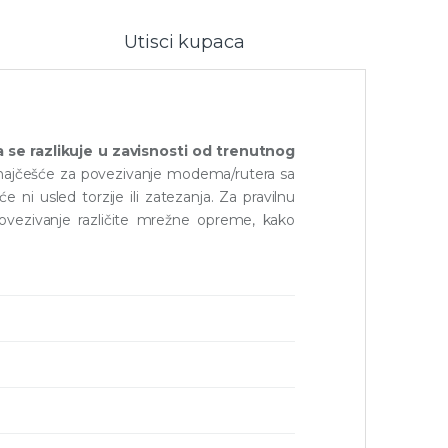
Utisci kupaca
a se razlikuje u zavisnosti od trenutnog
 najčešće za povezivanje modema/rutera sa
 ni usled torzije ili zatezanja. Za pravilnu
povezivanje različite mrežne opreme, kako