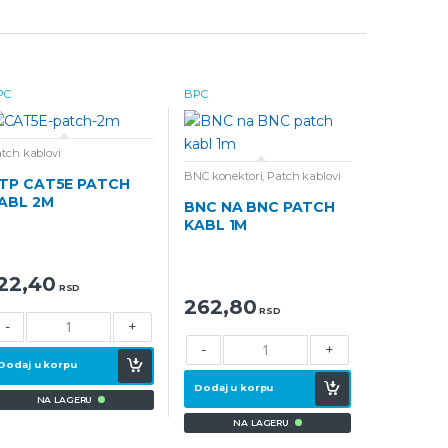
PC
BPC
tch kablovi
BNC konektori
,
Patch kablovi
TP CAT5E PATCH
ABL 2M
BNC NA BNC PATCH
KABL 1M
22,40
RSD
262,80
RSD
-
+
-
+
Dodaj u korpu
Dodaj u korpu
NA LAGERU
NA LAGERU