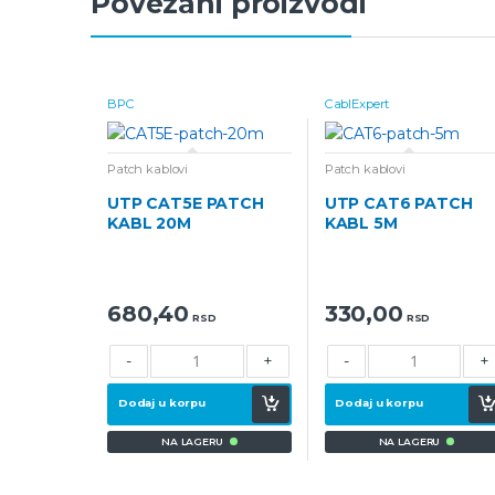
Povezani proizvodi
BPC
CablExpert
Patch kablovi
Patch kablovi
UTP CAT5E PATCH
UTP CAT6 PATCH
KABL 20M
KABL 5M
680,40
330,00
RSD
RSD
-
+
-
+
Dodaj u korpu
Dodaj u korpu
NA LAGERU
NA LAGERU