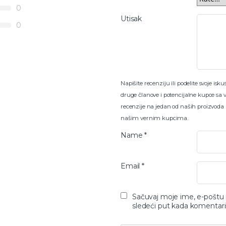
0
Utisak
0
Napišite recenziju ili podelite svoje i
druge članove i potencijalne kupce sa 
recenzije na jedan od naših proizvoda
našim vernim kupcima.
Name
*
Email
*
Sačuvaj moje ime, e-poštu
sledeći put kada komentar