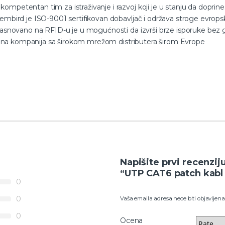
ompetentan tim za istraživanje i razvoj koji je u stanju da dopr
embird je ISO-9001 sertifikovan dobavljač i održava stroge evrops
zasnovano na RFID-u je u mogućnosti da izvrši brze isporuke bez 
tisana kompanija sa širokom mrežom distributera širom Evrope
Napišite prvi recenzij
“UTP CAT6 patch kabl
0
0
Vaša emaila adresa nece biti objavljena
0
Ocena