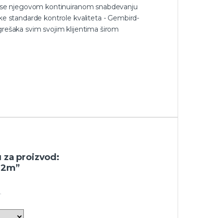
inese njegovom kontinuiranom snabdevanju
ke standarde kontrole kvaliteta - Gembird-
grešaka svim svojim klijentima širom
u za proizvod:
 2m”
.