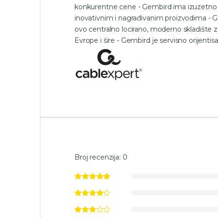
konkurentne cene - Gembird ima izuzetno k
inovativnim i nagrađivanim proizvodima - G
ovo centralno locirano, moderno skladište 
Evrope i šire - Gembird je servisno orijen
Broj recenzija: 0