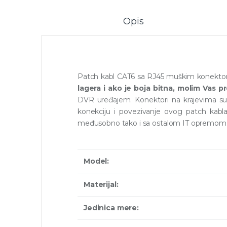
Opis
Patch kabl CAT6 sa RJ45 muškim konektori
lagera i ako je boja bitna, molim Vas p
DVR uređajem. Konektori na krajevima su fab
konekciju i povezivanje ovog patch kabla
međusobno tako i sa ostalom IT opremom
Model:
Materijal:
Jedinica mere: