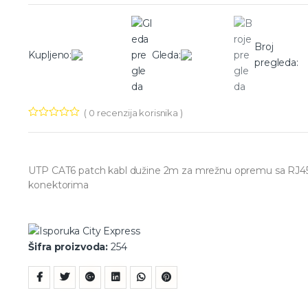
Broj
Kupljeno:
Gleda:
pregleda:
(
0
recenzija korisnika )
UTP CAT6 patch kabl dužine 2m za mrežnu opremu sa RJ4
konektorima
Šifra proizvoda:
254