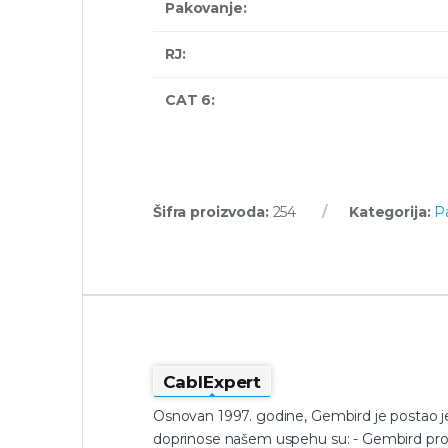
Pakovanje:
RJ:
CAT 6:
Šifra proizvoda:
254
Kategorija:
P
CablExpert
Osnovan 1997. godine, Gembird je postao je
doprinose našem uspehu su: - Gembird proiz