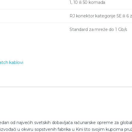
1, 10 ili 50 komada
RJ konektor kategorije 5E ili 
Standard za mreže do 1 Gb/s
atch kablovi
dan od najvećih svetskih dobavljača računarske opreme za globalnu
vođači u okviru sopstvenih fabrika u Kini što svojim kupcima pruž