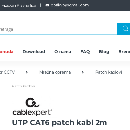
borikvp@gmail.com
Fizička i Pravna lica
ponuda
Download
O nama
FAQ
Blog
Bren
or CCTV
Mrežna oprema
Patch kablovi
Patch kablovi
UTP CAT6 patch kabl 2m