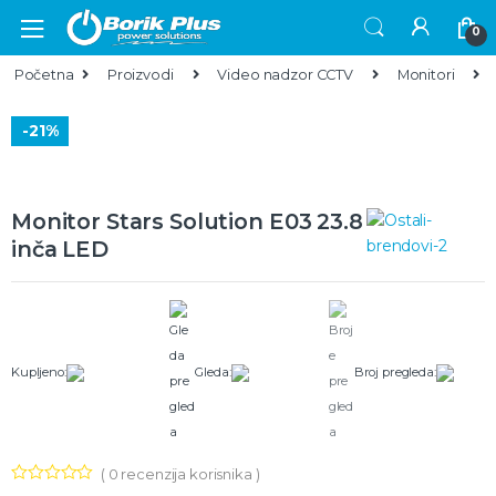
Skip to navigation
Skip to content
0
Početna
Proizvodi
Video nadzor CCTV
Monitori
-
21%
Monitor Stars Solution E03 23.8
inča LED
Kupljeno:
Gleda:
Broj pregleda:
(
0
recenzija korisnika )