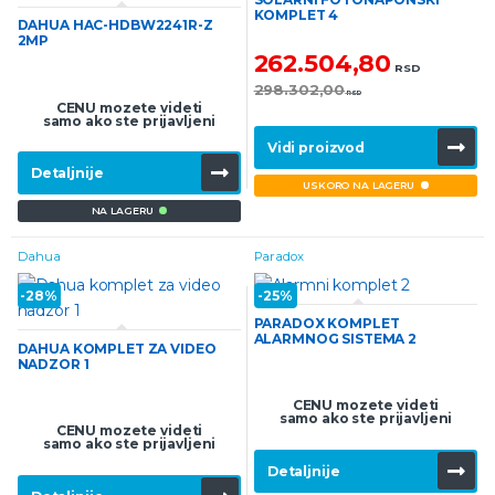
KOMPLET 4
DAHUA HAC-HDBW2241R-Z
2MP
262.504,80
RSD
298.302,00
RSD
CENU mozete videti
samo ako ste prijavljeni
Vidi proizvod
Detaljnije
USKORO NA LAGERU
NA LAGERU
Dahua
Paradox
-
28%
-
25%
PARADOX KOMPLET
ALARMNOG SISTEMA 2
DAHUA KOMPLET ZA VIDEO
NADZOR 1
CENU mozete videti
samo ako ste prijavljeni
CENU mozete videti
samo ako ste prijavljeni
Detaljnije