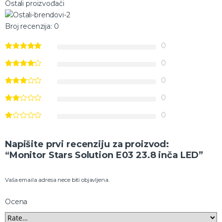
Ostali proizvođači
Broj recenzija: 0
0
0
0
0
0
Napišite prvi recenziju za proizvod:
“Monitor Stars Solution E03 23.8 inča LED”
Vaša emaila adresa nece biti objavljena.
Ocena