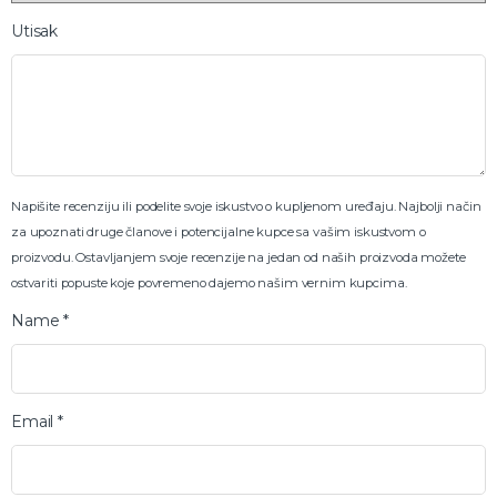
Utisak
Napišite recenziju ili podelite svoje iskustvo o kupljenom uređaju. Najbolji način
za upoznati druge članove i potencijalne kupce sa vašim iskustvom o
proizvodu. Ostavljanjem svoje recenzije na jedan od naših proizvoda možete
ostvariti popuste koje povremeno dajemo našim vernim kupcima.
Name
*
Email
*