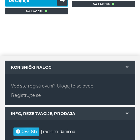
Detaljnije
NA LAGERU
NA LAGERU
KORISNIČKI NALOG
Već ste registrovani?
Ulogujte se ovde
Registrujte se
INFO, REZERVACIJE, PRODAJA
08-18h
| radnim danima