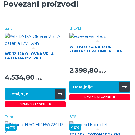
Povezani proizvodi
Long
EPEVER
WIFI BOX ZA NADZOR
KONTROLERA I INVERTERA
WP 12-12A OLOVNA VRLA
BATERIJA 12V 12AH
2.398,80
RSD
4.534,80
RSD
Detaljnije
Detaljnije
NEMA NA LAGERU
NEMA NA LAGERU
Dahua
BPS
-
47%
-
12%
SOLARNI FOTONAPONSKI