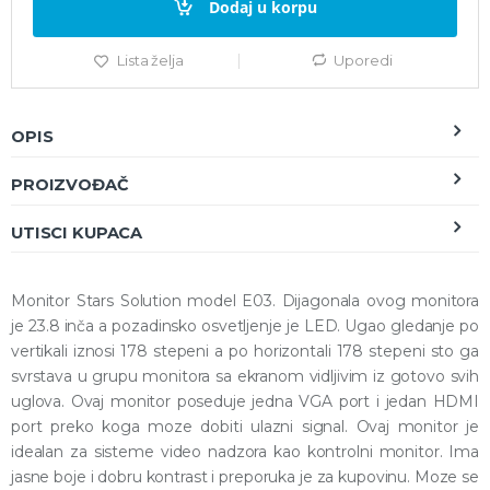
Dodaj u korpu
Lista želja
Uporedi
OPIS
PROIZVOĐAČ
UTISCI KUPACA
Monitor Stars Solution model E03. Dijagonala ovog monitora
je 23.8 inča a pozadinsko osvetljenje je LED. Ugao gledanje po
vertikali iznosi 178 stepeni a po horizontali 178 stepeni sto ga
svrstava u grupu monitora sa ekranom vidljivim iz gotovo svih
uglova. Ovaj monitor poseduje jedna VGA port i jedan HDMI
port preko koga moze dobiti ulazni signal. Ovaj monitor je
idealan za sisteme video nadzora kao kontrolni monitor. Ima
jasne boje i dobru kontrast i preporuka je za kupovinu. Moze se