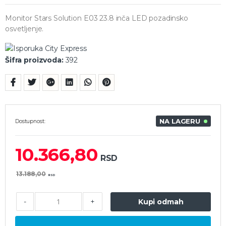
Monitor Stars Solution E03 23.8 inča LED pozadinsko
osvetljenje.
Šifra proizvoda:
392
NA LAGERU
Dostupnost:
10.366,80
RSD
13.188,00
RSD
-
+
Kupi odmah