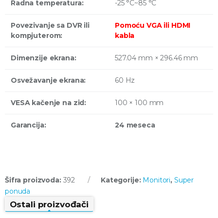
Radna temperatura:
-25 °C~85 °C
Povezivanje sa DVR ili
Pomoću VGA ili HDMI
kompjuterom:
kabla
Dimenzije ekrana:
527.04 mm × 296.46 mm
Osvežavanje ekrana:
60 Hz
VESA kačenje na zid:
100 × 100 mm
Garancija:
24 meseca
Šifra proizvoda:
392
Kategorije:
Monitori
,
Super
ponuda
Ostali proizvođači