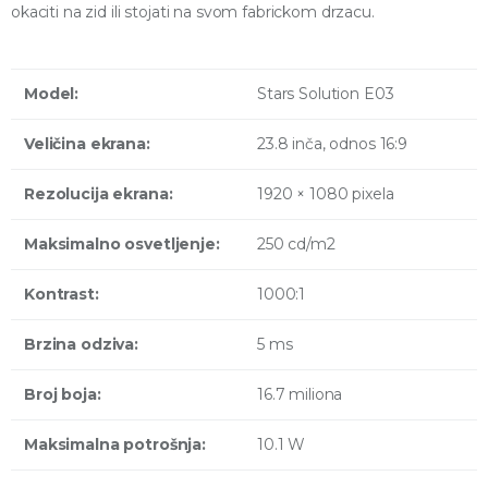
okaciti na zid ili stojati na svom fabrickom drzacu.
Model:
Stars Solution E03
Veličina ekrana:
23.8 inča, odnos 16:9
Rezolucija ekrana:
1920 × 1080 pixela
Maksimalno osvetljenje:
250 cd/m2
Kontrast:
1000:1
Brzina odziva:
5 ms
Broj boja:
16.7 miliona
Maksimalna potrošnja:
10.1 W