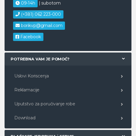
09-14h
| subotom
(+381) 062 223-000
borikvp@gmail.com
Facebook
POTREBNA VAM JE POMOĆ?
Uslovi Koriscenja
Reklamacije
Uputstvo za poručivanje robe
Download