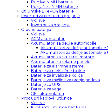
Punjive NiMH baterije
Punjači za NiMH baterije
Litijumske LiFePO4 baterije
Inverteri za centralno grejanje
Vidi sve
Invertori za grejanje
Olovne baterije
Vidi sve
AGM akumulatori
Akumulatori za dečije automobile
Akumulatori za dečije automobile 
Akumulatori za dečije automobile 
Akumulatori za skutere i motore
Akumulatori za solarne panele
Baterije za alarmne sisteme
Baterije za električne bicikle
Baterije za invalidska kolica
Baterije za mašine za pranje podova
Baterije za UPS
Baterije za vage
GEL akumulatori
Produžni kablovi i utičnice
Vidi sve
Kuplunzi i utičnice bez kabla