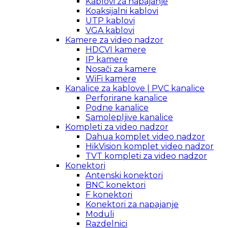
Kablovi za napajanje
Koaksijalni kablovi
UTP kablovi
VGA kablovi
Kamere za video nadzor
HDCVI kamere
IP kamere
Nosači za kamere
WiFi kamere
Kanalice za kablove | PVC kanalice
Perforirane kanalice
Podne kanalice
Samolepljive kanalice
Kompleti za video nadzor
Dahua komplet video nadzor
HikVision komplet video nadzor
TVT kompleti za video nadzor
Konektori
Antenski konektori
BNC konektori
F konektori
Konektori za napajanje
Moduli
Razdelnici