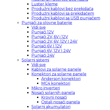
Luster kleme
Produžni kablovi bez prekidača
Produžni kablovi sa prekidačem
Produžni kablovi sa USB punjačem
Punjači za olovne baterije
Vidi sve
Punjači 12V
Punjači 2V, 6V i 12V
Punjači 2V, 6V, 12V I 24V
Punjači 6V I 12V
Punjači 6V, 12V I 24V
Punjači 24V
Solarni sistemi
Vidi sve
Kablovi za solarne panele
Konektori za solarne panele
Anderson konektori
MC4 konektori
Mikro inverteri
Nosači solarnih panela
Krovni nosači
Ostali nosači panela
Solarni akumulatori