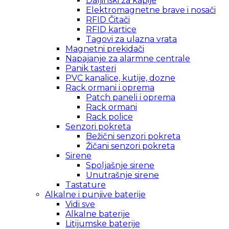
Daljinski za kapije
Elektromagnetne brave i nosači
RFID Čitači
RFID kartice
Tagovi za ulazna vrata
Magnetni prekidači
Napajanje za alarmne centrale
Panik tasteri
PVC kanalice, kutije, dozne
Rack ormani i oprema
Patch paneli i oprema
Rack ormani
Rack police
Senzori pokreta
Bežični senzori pokreta
Žičani senzori pokreta
Sirene
Spoljašnje sirene
Unutrašnje sirene
Tastature
Alkalne i punjive baterije
Vidi sve
Alkalne baterije
Litijumske baterije