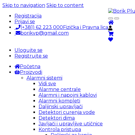
Skip to navigation
Skip to content
Registracija
Prijavi se
(+381) 62 223 000
Fizička i Pravna lica
borikvp@gmail.com
Ulogujte se
Registrujte se
Početna
Proizvodi
Alarmni sistemi
Vidi sve
Alarmne centrale
Alarmni i napojni kablovi
Alarmni kompleti
Daljinski upravljači
Detektori curenja vode
Detektori dima
Javljači i upravljive utičnice
Kontrola pristupa