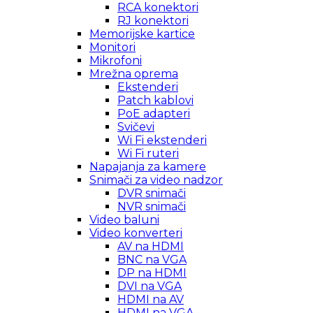
RCA konektori
RJ konektori
Memorijske kartice
Monitori
Mikrofoni
Mrežna oprema
Ekstenderi
Patch kablovi
PoE adapteri
Svičevi
Wi Fi ekstenderi
Wi Fi ruteri
Napajanja za kamere
Snimači za video nadzor
DVR snimači
NVR snimači
Video baluni
Video konverteri
AV na HDMI
BNC na VGA
DP na HDMI
DVI na VGA
HDMI na AV
HDMI na VGA