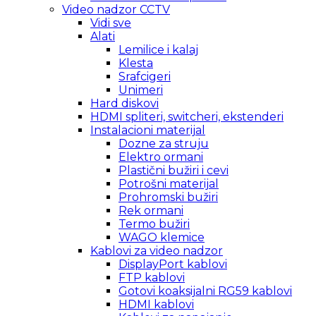
Video nadzor CCTV
Vidi sve
Alati
Lemilice i kalaj
Klesta
Srafcigeri
Unimeri
Hard diskovi
HDMI spliteri, switcheri, ekstenderi
Instalacioni materijal
Dozne za struju
Elektro ormani
Plastični bužiri i cevi
Potrošni materijal
Prohromski bužiri
Rek ormani
Termo bužiri
WAGO klemice
Kablovi za video nadzor
DisplayPort kablovi
FTP kablovi
Gotovi koaksijalni RG59 kablovi
HDMI kablovi