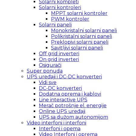
Solarni kompleti
Solarni kontroleri
MPPT solarni kontroler
PWM kontroler
Solarni paneli
Monokristalni solarni paneli
Polikristalni solarni paneli
Preklopivi solarni paneli
Savitljivi solarni paneli
Off grid inverteri
On grid inverteri
Osigurači
Super ponuda
UPS uređaji i DC-DC konverteri
Vidi sve
DC-DC konverteri
Dodatna oprema i kablovi
Line interactive UPS
Merač potrošnje el. energije
Online UPS uređaji
UPS sa dužom autonomijom
Video interfoni i interfoni
Interfoni i opema
Video Interfoni i oprema