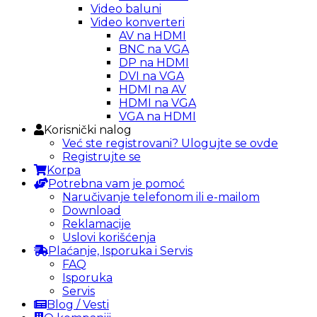
Video baluni
Video konverteri
AV na HDMI
BNC na VGA
DP na HDMI
DVI na VGA
HDMI na AV
HDMI na VGA
VGA na HDMI
Korisnički nalog
Već ste registrovani? Ulogujte se ovde
Registrujte se
Korpa
Potrebna vam je pomoć
Naručivanje telefonom ili e-mailom
Download
Reklamacije
Uslovi korišćenja
Plaćanje, Isporuka i Servis
FAQ
Isporuka
Servis
Blog / Vesti