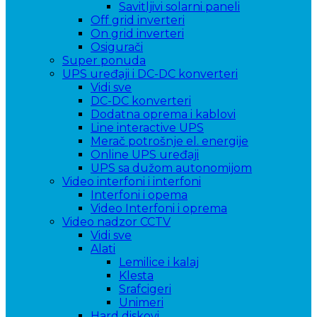
Savitljivi solarni paneli
Off grid inverteri
On grid inverteri
Osigurači
Super ponuda
UPS uređaji i DC-DC konverteri
Vidi sve
DC-DC konverteri
Dodatna oprema i kablovi
Line interactive UPS
Merač potrošnje el. energije
Online UPS uređaji
UPS sa dužom autonomijom
Video interfoni i interfoni
Interfoni i opema
Video Interfoni i oprema
Video nadzor CCTV
Vidi sve
Alati
Lemilice i kalaj
Klesta
Srafcigeri
Unimeri
Hard diskovi