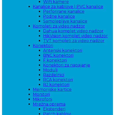
WiFi kamere
Kanalice za kablove | PVC kanalice
Perforirane kanalice
Podne kanalice
Samolepljive kanalice
Kompleti za video nadzor
Dahua komplet video nadzor
HikVision komplet video nadzor
TVT kompleti za video nadzor
Konektori
Antenski konektori
BNC konektori
F konektori
Konektori za napajanje
Moduli
Razdelnici
RCA konektori
RJ konektori
Memorijske kartice
Monitori
Mikrofoni
Mrežna oprema
Ekstenderi
Patch kablovi