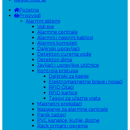
Početna
Proizvodi
Alarmni sistemi
Vidi sve
Alarmne centrale
Alarmni i napojni kablovi
Alarmni kompleti
Daljinski upravljači
Detektori curenja vode
Detektori dima
Javljači i upravljive utičnice
Kontrola pristupa
Daljinski za kapije
Elektromagnetne brave i nosači
RFID Čitači
RFID kartice
Tagovi za ulazna vrata
Magnetni prekidači
Napajanje za alarmne centrale
Panik tasteri
PVC kanalice, kutije, dozne
Rack ormani i oprema