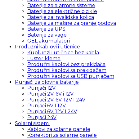
Baterije za alarmne sisteme
Baterije za električne bicikle
Baterije za invalidska kolica
Baterije za mašine za pranje podova
Baterije za UPS
Baterije za vage
GEL akumulatori
Produžni kablovi i utičnice
Kuplunzi i utičnice bez kabla
Luster kleme
Produžni kablovi bez prekidača
Produžni kablovi sa prekidačem
Produžni kablovi sa USB punjačem
Punjači za olovne baterije
Punjači 12V
Punjači 2V, 6V i 12V
Punjači 2V, 6V, 12V I 24V
Punjači 6V I 12V
Punjači 6V, 12V I 24V
Punjači 24V
Solarni sistemi
Kablovi za solarne panele
Konektori za solarne panele