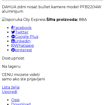
DAHUA zidni nosač bullet kamere model PFB2204W
aluminijum
Šifra proizvoda:
88A
Facebook
Twitter
Google Plus
Linkedin
Whatsapp
pinterest
Dostupnost:
Na lageru
CENU mozete videti
samo ako ste prijavljeni
Lista želja
Uporedi
Opis
Download