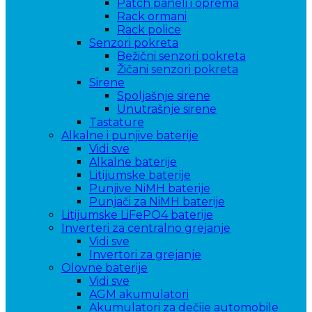
Patch paneli i oprema
Rack ormani
Rack police
Senzori pokreta
Bežični senzori pokreta
Žičani senzori pokreta
Sirene
Spoljašnje sirene
Unutrašnje sirene
Tastature
Alkalne i punjive baterije
Vidi sve
Alkalne baterije
Litijumske baterije
Punjive NiMH baterije
Punjači za NiMH baterije
Litijumske LiFePO4 baterije
Inverteri za centralno grejanje
Vidi sve
Invertori za grejanje
Olovne baterije
Vidi sve
AGM akumulatori
Akumulatori za dečije automobile