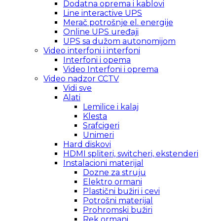
Dodatna oprema i kablovi
Line interactive UPS
Merač potrošnje el. energije
Online UPS uređaji
UPS sa dužom autonomijom
Video interfoni i interfoni
Interfoni i opema
Video Interfoni i oprema
Video nadzor CCTV
Vidi sve
Alati
Lemilice i kalaj
Klesta
Srafcigeri
Unimeri
Hard diskovi
HDMI spliteri, switcheri, ekstenderi
Instalacioni materijal
Dozne za struju
Elektro ormani
Plastični bužiri i cevi
Potrošni materijal
Prohromski bužiri
Rek ormani