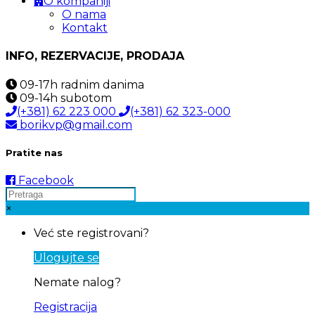
O kompaniji
O nama
Kontakt
INFO, REZERVACIJE, PRODAJA
09-17h
radnim danima
09-14h
subotom
(+381) 62 223 000
(+381) 62 323-000
borikvp@gmail.com
Pratite nas
Facebook
×
Već ste registrovani?
Ulogujte se
Nemate nalog?
Registracija