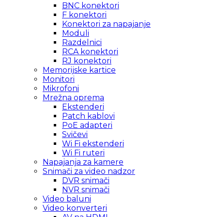
BNC konektori
F konektori
Konektori za napajanje
Moduli
Razdelnici
RCA konektori
RJ konektori
Memorijske kartice
Monitori
Mikrofoni
Mrežna oprema
Ekstenderi
Patch kablovi
PoE adapteri
Svičevi
Wi Fi ekstenderi
Wi Fi ruteri
Napajanja za kamere
Snimači za video nadzor
DVR snimači
NVR snimači
Video baluni
Video konverteri