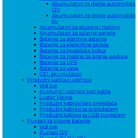
Akumulatori za dečije automobile
12V
Akumulatori za dečije automobile
6V
Akumulatori za skutere i motore
Akumulatori za solarne panele
Baterije za alarmne sisteme
Baterije za električne bicikle
Baterije za invalidska kolica
Baterije za mašine za pranje podova
Baterije za UPS
Baterije za vage
GEL akumulatori
Produžni kablovi i utičnice
Vidi sve
Kuplunzi i utičnice bez kabla
Luster kleme
Produžni kablovi bez prekidača
Produžni kablovi sa prekidačem
Produžni kablovi sa USB punjačem
Punjači za olovne baterije
Vidi sve
Punjači 12V