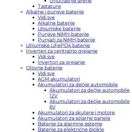
Unutrašnje sirene
Tastature
Alkalne i punjive baterije
Vidi sve
Alkalne baterije
Litijumske baterije
Punjive NiMH baterije
Punjači za NiMH baterije
Litijumske LiFePO4 baterije
Inverteri za centralno grejanje
Vidi sve
Invertori za grejanje
Olovne baterije
Vidi sve
AGM akumulatori
Akumulatori za dečije automobile
Akumulatori za dečije automobile
12V
Akumulatori za dečije automobile
6V
Akumulatori za skutere i motore
Akumulatori za solarne panele
Baterije za alarmne sisteme
Baterije za električne bicikle