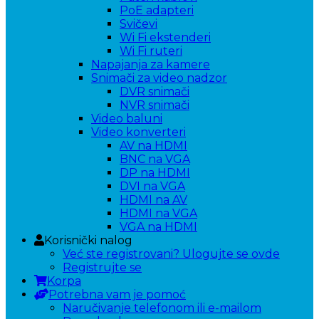
PoE adapteri
Svičevi
Wi Fi ekstenderi
Wi Fi ruteri
Napajanja za kamere
Snimači za video nadzor
DVR snimači
NVR snimači
Video baluni
Video konverteri
AV na HDMI
BNC na VGA
DP na HDMI
DVI na VGA
HDMI na AV
HDMI na VGA
VGA na HDMI
Korisnički nalog
Već ste registrovani? Ulogujte se ovde
Registrujte se
Korpa
Potrebna vam je pomoć
Naručivanje telefonom ili e-mailom