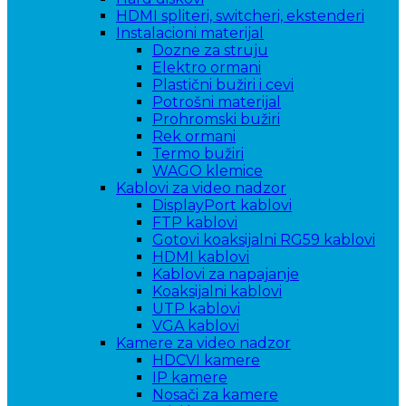
HDMI spliteri, switcheri, ekstenderi
Instalacioni materijal
Dozne za struju
Elektro ormani
Plastični bužiri i cevi
Potrošni materijal
Prohromski bužiri
Rek ormani
Termo bužiri
WAGO klemice
Kablovi za video nadzor
DisplayPort kablovi
FTP kablovi
Gotovi koaksijalni RG59 kablovi
HDMI kablovi
Kablovi za napajanje
Koaksijalni kablovi
UTP kablovi
VGA kablovi
Kamere za video nadzor
HDCVI kamere
IP kamere
Nosači za kamere