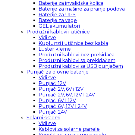
Baterije za invalidska kolica
Baterije za mašine za pranje podova
Baterije za UPS
Baterije za vage
GEL akumulatori
Produžni kablovi i utičnice
Vidi sve
Kuplunzi i utičnice bez kabla
Luster kleme
Produžni kablovi bez prekidača
Produžni kablovi sa prekidačem
Produžni kablovi sa USB punjačem
Punjači za olovne baterije
Vidi sve
Punjači 12V
Punjači 2V, 6V i 12V
Punjači 2V, 6V, 12V I 24V
Punjači 6V I 12V
Punjači 6V, 12V I 24V
Punjači 24V
Solarni sistemi
Vidi sve
Kablovi za solarne panele
Konektori za solarne panele