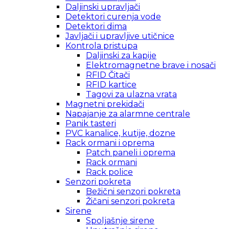
Daljinski upravljači
Detektori curenja vode
Detektori dima
Javljači i upravljive utičnice
Kontrola pristupa
Daljinski za kapije
Elektromagnetne brave i nosači
RFID Čitači
RFID kartice
Tagovi za ulazna vrata
Magnetni prekidači
Napajanje za alarmne centrale
Panik tasteri
PVC kanalice, kutije, dozne
Rack ormani i oprema
Patch paneli i oprema
Rack ormani
Rack police
Senzori pokreta
Bežični senzori pokreta
Žičani senzori pokreta
Sirene
Spoljašnje sirene