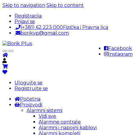
Skip to navigation
Skip to content
Registracija
Prijavi se
(+381) 62 223 000
Fizička i Pravna lica
borikvp@gmail.com
Facebook
Instagram
Ulogujte se
Registrujte se
Početna
Proizvodi
Alarmni sistemi
Vidi sve
Alarmne centrale
Alarmni i napojni kablovi
Alarmni kompleti