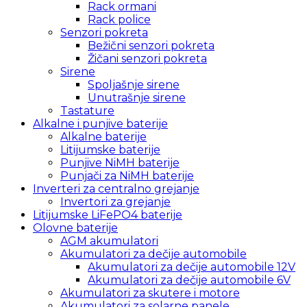
Rack ormani
Rack police
Senzori pokreta
Bežični senzori pokreta
Žičani senzori pokreta
Sirene
Spoljašnje sirene
Unutrašnje sirene
Tastature
Alkalne i punjive baterije
Alkalne baterije
Litijumske baterije
Punjive NiMH baterije
Punjači za NiMH baterije
Inverteri za centralno grejanje
Invertori za grejanje
Litijumske LiFePO4 baterije
Olovne baterije
AGM akumulatori
Akumulatori za dečije automobile
Akumulatori za dečije automobile 12V
Akumulatori za dečije automobile 6V
Akumulatori za skutere i motore
Akumulatori za solarne panele