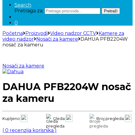
Search
Pretraga za:
Pretraži
0
Početna
Proizvodi
Video nadzor CCTV
Kamere za
video nadzor
Nosači za kamere
DAHUA PFB2204W
nosač za kameru
Nosači za kamere
DAHUA PFB2204W nosač
za kameru
Kupljeno:
Gleda:
Broj pregleda:
(
0
recenzija korisnika )