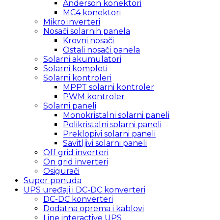
Anderson konektori
MC4 konektori
Mikro inverteri
Nosači solarnih panela
Krovni nosači
Ostali nosači panela
Solarni akumulatori
Solarni kompleti
Solarni kontroleri
MPPT solarni kontroler
PWM kontroler
Solarni paneli
Monokristalni solarni paneli
Polikristalni solarni paneli
Preklopivi solarni paneli
Savitljivi solarni paneli
Off grid inverteri
On grid inverteri
Osigurači
Super ponuda
UPS uređaji i DC-DC konverteri
DC-DC konverteri
Dodatna oprema i kablovi
Line interactive UPS