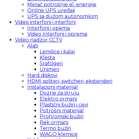
Merač potrošnje el. energije
Online UPS uređaji
UPS sa dužom autonomijom
Video interfoni i interfoni
Interfoni i opema
Video Interfoni i oprema
Video nadzor CCTV
Alati
Lemilice i kalaj
Klesta
Srafcigeri
Unimeri
Hard diskovi
HDMI spliteri, switcheri, ekstenderi
Instalacioni materijal
Dozne za struju
Elektro ormani
Plastični bužiri i cevi
Potrošni materijal
Prohromski bužiri
Rek ormani
Termo bužiri
WAGO klemice