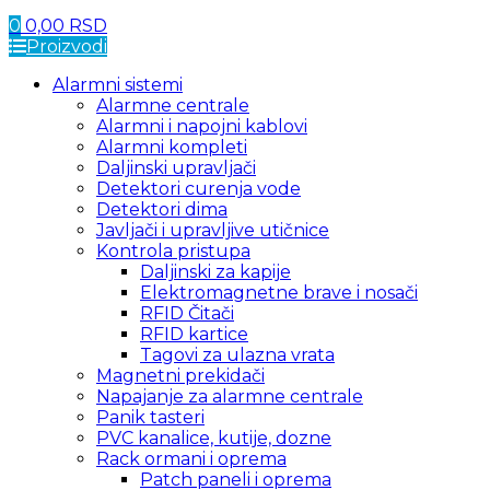
0
0,00
RSD
Proizvodi
Alarmni sistemi
Alarmne centrale
Alarmni i napojni kablovi
Alarmni kompleti
Daljinski upravljači
Detektori curenja vode
Detektori dima
Javljači i upravljive utičnice
Kontrola pristupa
Daljinski za kapije
Elektromagnetne brave i nosači
RFID Čitači
RFID kartice
Tagovi za ulazna vrata
Magnetni prekidači
Napajanje za alarmne centrale
Panik tasteri
PVC kanalice, kutije, dozne
Rack ormani i oprema
Patch paneli i oprema