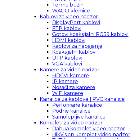
Termo bužiri
WAGO klemice
Kablovi za video nadzor
DisplayPort kablovi
FTP kablovi
Gotovi koaksijalni RG59 kablovi
HDMI kablovi
Kablovi za napajanje
Koaksijalni kablovi
UTP kablovi
VGA kablovi
Kamere za video nadzor
HDCVI kamere
IP kamere
Nosači za kamere
WiFi kamere
Kanalice za kablove | PVC kanalice
Perforirane kanalice
Podne kanalice
Samolepljive kanalice
Kompleti za video nadzor
Dahua komplet video nadzor
HikVision komplet video nadzor