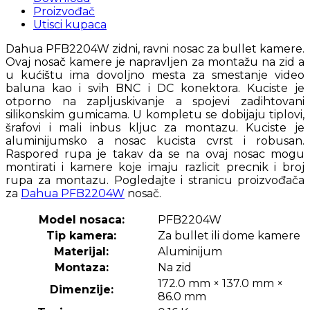
Proizvođač
Utisci kupaca
Dahua PFB2204W zidni, ravni nosac za bullet kamere.
Ovaj nosač kamere je napravljen za montažu na zid a
u kućištu ima dovoljno mesta za smestanje video
baluna kao i svih BNC i DC konektora. Kuciste je
otporno na zapljuskivanje a spojevi zadihtovani
silikonskim gumicama. U kompletu se dobijaju tiplovi,
šrafovi i mali inbus kljuc za montazu. Kuciste je
aluminijumsko a nosac kucista cvrst i robusan.
Raspored rupa je takav da se na ovaj nosac mogu
montirati i kamere koje imaju razlicit precnik i broj
rupa za montazu. Pogledajte i stranicu proizvođača
za
Dahua PFB2204W
nosač.
Model nosaca:
PFB2204W
Tip kamera:
Za bullet ili dome kamere
Materijal:
Aluminijum
Montaza:
Na zid
172.0 mm × 137.0 mm ×
Dimenzije:
86.0 mm