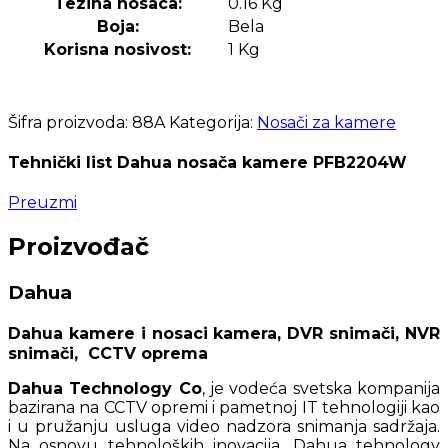
Tezina nosaca:
0.16 Kg
Boja:
Bela
Korisna nosivost:
1 Kg
Šifra proizvoda:
88A
Kategorija:
Nosači za kamere
Tehnički list Dahua nosača kamere PFB2204W
Preuzmi
Proizvođač
Dahua
Dahua kamere i nosaci kamera, DVR snimači, NVR
snimači, CCTV oprema
Dahua Technology Co
, je vodeća svetska kompanija
bazirana na CCTV opremi i pametnoj IT tehnologiji kao
i u pružanju usluga video nadzora snimanja sadržaja.
Na osnovu tehnoloških inovacija, Dahua tehnology