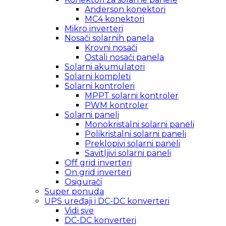
Anderson konektori
MC4 konektori
Mikro inverteri
Nosači solarnih panela
Krovni nosači
Ostali nosači panela
Solarni akumulatori
Solarni kompleti
Solarni kontroleri
MPPT solarni kontroler
PWM kontroler
Solarni paneli
Monokristalni solarni paneli
Polikristalni solarni paneli
Preklopivi solarni paneli
Savitljivi solarni paneli
Off grid inverteri
On grid inverteri
Osigurači
Super ponuda
UPS uređaji i DC-DC konverteri
Vidi sve
DC-DC konverteri