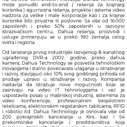
može ponuditi end-to-end ( rešenja za krajnjeg
korisnika ) sigurnosna rešenja, projekte i sisteme video
nadzora za velike i male korporacije kao i za krajnje
korisnike bilo privatne ili poslovne. Sa više od 16.000
zaposlenih i preko 50% zaposlenih u razvojno
istrazivačkom centru, Dahua rešenja, proizvodi i
usluge primenjuju se u preko 180 zemalja celog
sveta i regiona.
Od lansiranja prvog industrijski razvijenog 8-kanalnog
ugrađenog DVR-a 2002. godine, preko dahua
kamera, Dahua Technology se posvetila tehnološkim
inovacijama i stalno povećavala ulaganja u istraživanje
i razvoj, stavljajući oko 10% svog godišnjeg prihoda od
prodaje upravo u istraživanje i razvoj. Kompanija
nastavlja da istražuje nove mogućnosti koje se
zasnivaju na video IT tehnologijama i već je
uspostavila posao u mašinskoj industriji, sistemima za
video konferencije, profesionalnim bespilotnim
letelicama, elektronskim registarskim tablicama, RFID
i robotici itd. Dahua Technology je osnovala više od
200 pokrajinskih kancelarija u Kini, kao i 54
prekomorske kancelarije i predstavništva koja