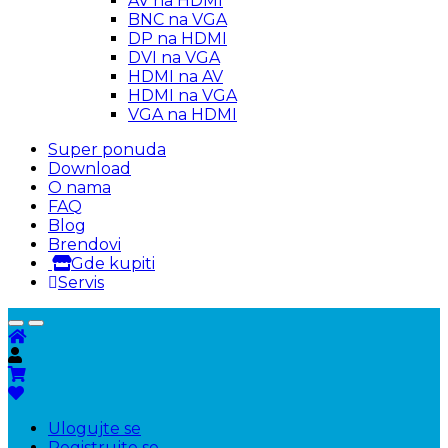
AV na HDMI
BNC na VGA
DP na HDMI
DVI na VGA
HDMI na AV
HDMI na VGA
VGA na HDMI
Super ponuda
Download
O nama
FAQ
Blog
Brendovi
Gde kupiti
Servis
Ulogujte se
Registrujte se