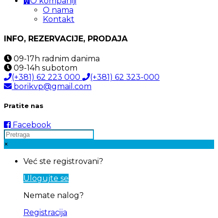
O kompaniji
O nama
Kontakt
INFO, REZERVACIJE, PRODAJA
09-17h
radnim danima
09-14h
subotom
(+381) 62 223 000
(+381) 62 323-000
borikvp@gmail.com
Pratite nas
Facebook
×
Već ste registrovani?
Ulogujte se
Nemate nalog?
Registracija