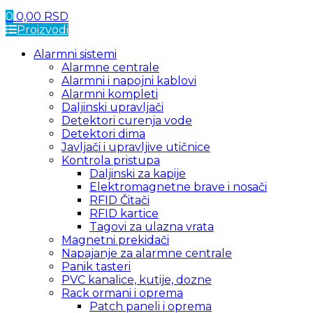
0
0,00
RSD
Proizvodi
Alarmni sistemi
Alarmne centrale
Alarmni i napojni kablovi
Alarmni kompleti
Daljinski upravljači
Detektori curenja vode
Detektori dima
Javljači i upravljive utičnice
Kontrola pristupa
Daljinski za kapije
Elektromagnetne brave i nosači
RFID Čitači
RFID kartice
Tagovi za ulazna vrata
Magnetni prekidači
Napajanje za alarmne centrale
Panik tasteri
PVC kanalice, kutije, dozne
Rack ormani i oprema
Patch paneli i oprema