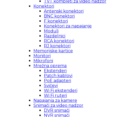
TVT kompleti za video nadzor
Konektori
Antenski konektori
BNC konektori
F konektori
Konektori za napajanje
Moduli
Razdelnici
RCA konektori
RJ konektori
Memorijske kartice
Monitori
Mikrofoni
Mrežna oprema
Ekstenderi
Patch kablovi
PoE adapteri
Svičevi
Wi Fi ekstenderi
Wi Fi ruteri
Napajanja za kamere
Snimači za video nadzor
DVR snimači
NVR snimači