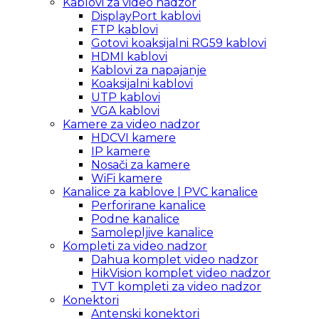
Kablovi za video nadzor
DisplayPort kablovi
FTP kablovi
Gotovi koaksijalni RG59 kablovi
HDMI kablovi
Kablovi za napajanje
Koaksijalni kablovi
UTP kablovi
VGA kablovi
Kamere za video nadzor
HDCVI kamere
IP kamere
Nosači za kamere
WiFi kamere
Kanalice za kablove | PVC kanalice
Perforirane kanalice
Podne kanalice
Samolepljive kanalice
Kompleti za video nadzor
Dahua komplet video nadzor
HikVision komplet video nadzor
TVT kompleti za video nadzor
Konektori
Antenski konektori