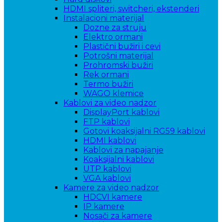
HDMI spliteri, switcheri, ekstenderi
Instalacioni materijal
Dozne za struju
Elektro ormani
Plastični bužiri i cevi
Potrošni materijal
Prohromski bužiri
Rek ormani
Termo bužiri
WAGO klemice
Kablovi za video nadzor
DisplayPort kablovi
FTP kablovi
Gotovi koaksijalni RG59 kablovi
HDMI kablovi
Kablovi za napajanje
Koaksijalni kablovi
UTP kablovi
VGA kablovi
Kamere za video nadzor
HDCVI kamere
IP kamere
Nosači za kamere