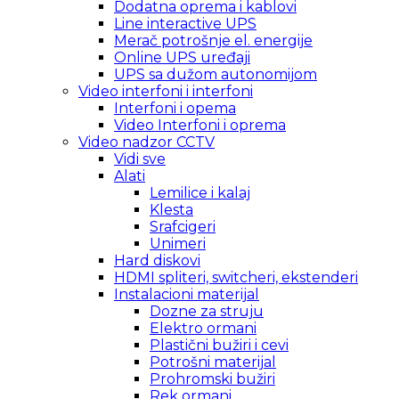
Dodatna oprema i kablovi
Line interactive UPS
Merač potrošnje el. energije
Online UPS uređaji
UPS sa dužom autonomijom
Video interfoni i interfoni
Interfoni i opema
Video Interfoni i oprema
Video nadzor CCTV
Vidi sve
Alati
Lemilice i kalaj
Klesta
Srafcigeri
Unimeri
Hard diskovi
HDMI spliteri, switcheri, ekstenderi
Instalacioni materijal
Dozne za struju
Elektro ormani
Plastični bužiri i cevi
Potrošni materijal
Prohromski bužiri
Rek ormani