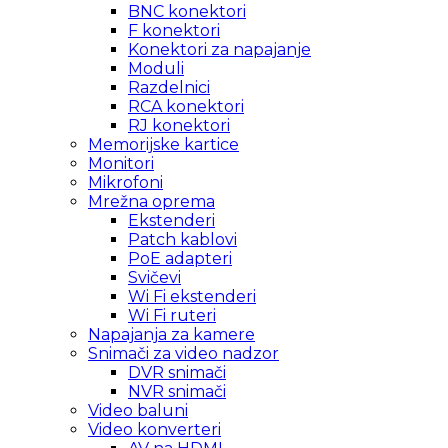
BNC konektori
F konektori
Konektori za napajanje
Moduli
Razdelnici
RCA konektori
RJ konektori
Memorijske kartice
Monitori
Mikrofoni
Mrežna oprema
Ekstenderi
Patch kablovi
PoE adapteri
Svičevi
Wi Fi ekstenderi
Wi Fi ruteri
Napajanja za kamere
Snimači za video nadzor
DVR snimači
NVR snimači
Video baluni
Video konverteri