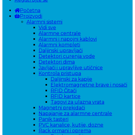
Početna
Proizvodi
Alarmni sistemi
Vidi sve
Alarmne centrale
Alarmni i napojni kablovi
Alarmni kompleti
Daljinski upravljači
Detektori curenja vode
Detektori dima
Javljači i upravljive utičnice
Kontrola pristupa
Daljinski za kapije
Elektromagnetne brave i nosači
RFID Čitači
RFID kartice
Tagovi za ulazna vrata
Magnetni prekidači
Napajanje za alarmne centrale
Panik tasteri
PVC kanalice, kutije, dozne
Rack ormani i oprema