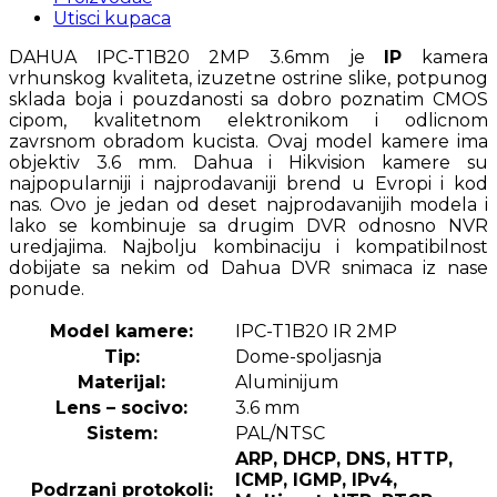
Utisci kupaca
DAHUA IPC-T1B20 2MP 3.6mm je
IP
kamera
vrhunskog kvaliteta, izuzetne ostrine slike, potpunog
sklada boja i pouzdanosti sa dobro poznatim CMOS
cipom, kvalitetnom elektronikom i odlicnom
zavrsnom obradom kucista. Ovaj model kamere ima
objektiv 3.6 mm. Dahua i Hikvision kamere su
najpopularniji i najprodavaniji brend u Evropi i kod
nas. Ovo je jedan od deset najprodavanijih modela i
lako se kombinuje sa drugim DVR odnosno NVR
uredjajima. Najbolju kombinaciju i kompatibilnost
dobijate sa nekim od Dahua DVR snimaca iz nase
ponude.
Model kamere:
IPC-T1B20 IR 2MP
Tip:
Dome-spoljasnja
Materijal:
Aluminijum
Lens – socivo:
3.6 mm
Sistem:
PAL/NTSC
ARP, DHCP, DNS, HTTP,
ICMP, IGMP, IPv4,
Podrzani protokoli: