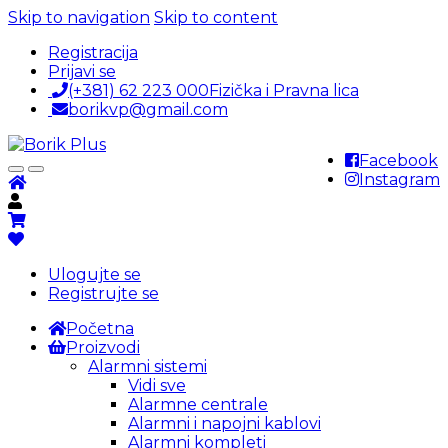
Skip to navigation
Skip to content
Registracija
Prijavi se
(+381) 62 223 000
Fizička i Pravna lica
borikvp@gmail.com
Facebook
Instagram
Ulogujte se
Registrujte se
Početna
Proizvodi
Alarmni sistemi
Vidi sve
Alarmne centrale
Alarmni i napojni kablovi
Alarmni kompleti