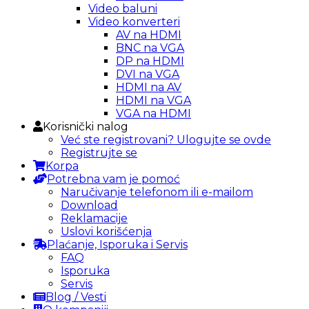
Video baluni
Video konverteri
AV na HDMI
BNC na VGA
DP na HDMI
DVI na VGA
HDMI na AV
HDMI na VGA
VGA na HDMI
Korisnički nalog
Već ste registrovani? Ulogujte se ovde
Registrujte se
Korpa
Potrebna vam je pomoć
Naručivanje telefonom ili e-mailom
Download
Reklamacije
Uslovi korišćenja
Plaćanje, Isporuka i Servis
FAQ
Isporuka
Servis
Blog / Vesti