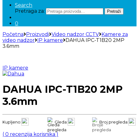
Search
Pretraga za:
Pretraži
0
Početna
Proizvodi
Video nadzor CCTV
Kamere za
video nadzor
IP kamere
DAHUA IPC-T1B20 2MP
3.6mm
IP kamere
DAHUA IPC-T1B20 2MP
3.6mm
Kupljeno:
Gleda:
Broj pregleda:
(
0
recenzija korisnika )