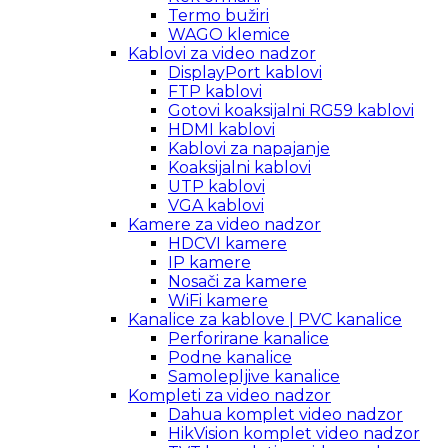
Termo bužiri
WAGO klemice
Kablovi za video nadzor
DisplayPort kablovi
FTP kablovi
Gotovi koaksijalni RG59 kablovi
HDMI kablovi
Kablovi za napajanje
Koaksijalni kablovi
UTP kablovi
VGA kablovi
Kamere za video nadzor
HDCVI kamere
IP kamere
Nosači za kamere
WiFi kamere
Kanalice za kablove | PVC kanalice
Perforirane kanalice
Podne kanalice
Samolepljive kanalice
Kompleti za video nadzor
Dahua komplet video nadzor
HikVision komplet video nadzor