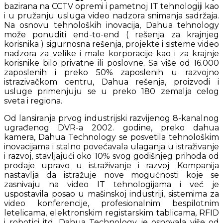
bazirana na CCTV opremi i pametnoj IT tehnologiji kao
i u pružanju usluga video nadzora snimanja sadržaja.
Na osnovu tehnoloških inovacija, Dahua tehnology
može ponuditi end-to-end ( rešenja za krajnjeg
korisnika ) sigurnosna rešenja, projekte i sisteme video
nadzora za velike i male korporacije kao i za krajnje
korisnike bilo privatne ili poslovne. Sa više od 16.000
zaposlenih i preko 50% zaposlenih u razvojno
istrazivačkom centru, Dahua rešenja, proizvodi i
usluge primenjuju se u preko 180 zemalja celog
sveta i regiona.
Od lansiranja prvog industrijski razvijenog 8-kanalnog
ugrađenog DVR-a 2002. godine, preko dahua
kamera, Dahua Technology se posvetila tehnološkim
inovacijama i stalno povećavala ulaganja u istraživanje
i razvoj, stavljajući oko 10% svog godišnjeg prihoda od
prodaje upravo u istraživanje i razvoj. Kompanija
nastavlja da istražuje nove mogućnosti koje se
zasnivaju na video IT tehnologijama i već je
uspostavila posao u mašinskoj industriji, sistemima za
video konferencije, profesionalnim bespilotnim
letelicama, elektronskim registarskim tablicama, RFID
i robotici itd. Dahua Technology je osnovala više od