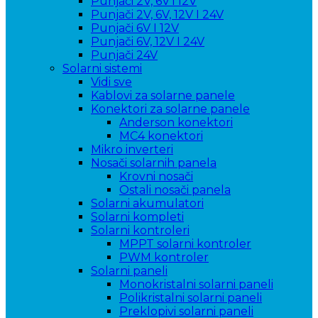
Punjači 2V, 6V i 12V
Punjači 2V, 6V, 12V I 24V
Punjači 6V I 12V
Punjači 6V, 12V I 24V
Punjači 24V
Solarni sistemi
Vidi sve
Kablovi za solarne panele
Konektori za solarne panele
Anderson konektori
MC4 konektori
Mikro inverteri
Nosači solarnih panela
Krovni nosači
Ostali nosači panela
Solarni akumulatori
Solarni kompleti
Solarni kontroleri
MPPT solarni kontroler
PWM kontroler
Solarni paneli
Monokristalni solarni paneli
Polikristalni solarni paneli
Preklopivi solarni paneli