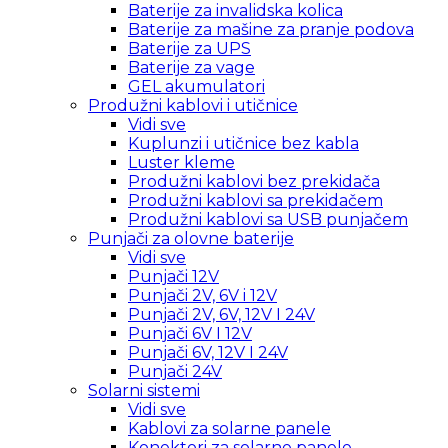
Baterije za invalidska kolica
Baterije za mašine za pranje podova
Baterije za UPS
Baterije za vage
GEL akumulatori
Produžni kablovi i utičnice
Vidi sve
Kuplunzi i utičnice bez kabla
Luster kleme
Produžni kablovi bez prekidača
Produžni kablovi sa prekidačem
Produžni kablovi sa USB punjačem
Punjači za olovne baterije
Vidi sve
Punjači 12V
Punjači 2V, 6V i 12V
Punjači 2V, 6V, 12V I 24V
Punjači 6V I 12V
Punjači 6V, 12V I 24V
Punjači 24V
Solarni sistemi
Vidi sve
Kablovi za solarne panele
Konektori za solarne panele