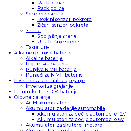
Rack ormani
Rack police
Senzori pokreta
Bežični senzori pokreta
Žičani senzori pokreta
Sirene
Spoljašnje sirene
Unutrašnje sirene
Tastature
Alkalne i punjive baterije
Alkalne baterije
Litijumske baterije
Punjive NiMH baterije
Punjači za NiMH baterije
Inverteri za centralno grejanje
Invertori za grejanje
Litijumske LiFePO4 baterije
Olovne baterije
AGM akumulatori
Akumulatori za dečije automobile
Akumulatori za dečije automobile 12V
Akumulatori za dečije automobile 6V
Akumulatori za skutere i motore
Akumulatori za solarne panele