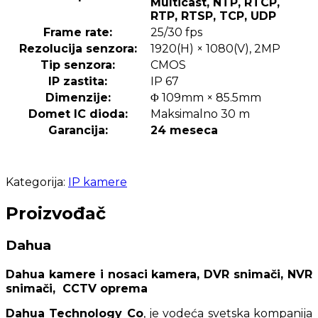
Multicast, NTP, RTCP,
RTP, RTSP, TCP, UDP
Frame rate:
25/30 fps
Rezolucija senzora:
1920(H) × 1080(V), 2MP
Tip senzora:
CMOS
IP zastita:
IP 67
Dimenzije:
Φ 109mm × 85.5mm
Domet IC dioda:
Maksimalno 30 m
Garancija:
24 meseca
Kategorija:
IP kamere
Proizvođač
Dahua
Dahua kamere i nosaci kamera, DVR snimači, NVR
snimači, CCTV oprema
Dahua Technology Co
, je vodeća svetska kompanija