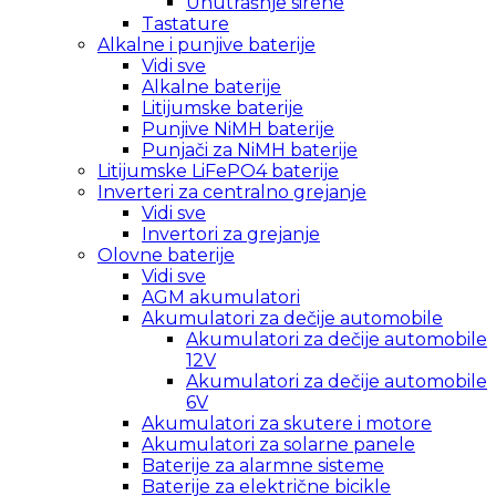
Unutrašnje sirene
Tastature
Alkalne i punjive baterije
Vidi sve
Alkalne baterije
Litijumske baterije
Punjive NiMH baterije
Punjači za NiMH baterije
Litijumske LiFePO4 baterije
Inverteri za centralno grejanje
Vidi sve
Invertori za grejanje
Olovne baterije
Vidi sve
AGM akumulatori
Akumulatori za dečije automobile
Akumulatori za dečije automobile
12V
Akumulatori za dečije automobile
6V
Akumulatori za skutere i motore
Akumulatori za solarne panele
Baterije za alarmne sisteme
Baterije za električne bicikle