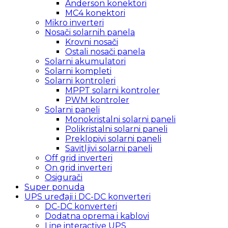
Anderson konektori
MC4 konektori
Mikro inverteri
Nosači solarnih panela
Krovni nosači
Ostali nosači panela
Solarni akumulatori
Solarni kompleti
Solarni kontroleri
MPPT solarni kontroler
PWM kontroler
Solarni paneli
Monokristalni solarni paneli
Polikristalni solarni paneli
Preklopivi solarni paneli
Savitljivi solarni paneli
Off grid inverteri
On grid inverteri
Osigurači
Super ponuda
UPS uređaji i DC-DC konverteri
DC-DC konverteri
Dodatna oprema i kablovi
Line interactive UPS