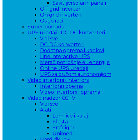
Savitljivi solarni paneli
Off grid inverteri
On grid inverteri
Osigurači
Super ponuda
UPS uređaji i DC-DC konverteri
Vidi sve
DC-DC konverteri
Dodatna oprema i kablovi
Line interactive UPS
Merač potrošnje el. energije
Online UPS uređaji
UPS sa dužom autonomijom
Video interfoni i interfoni
Interfoni i opema
Video Interfoni i oprema
Video nadzor CCTV
Vidi sve
Alati
Lemilice i kalaj
Klesta
Srafcigeri
Unimeri
Hard diskovi