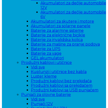
Akumulatori za dečije automobile
12V
Akumulatori za dečije automobile
6V
Akumulatori za skutere i motore
Akumulatori za solarne panele
Baterije za alarmne sisteme
Baterije za električne bicikle
Baterije za invalidska kolica
Baterije za mašine za pranje podova
Baterije za UPS
Baterije za vage
GEL akumulatori
Produžni kablovi i utičnice
Vidi sve
Kuplunzi i utičnice bez kabla
Luster kleme
Produžni kablovi bez prekidača
Produžni kablovi sa prekidačem
Produžni kablovi sa USB punjačem
Punjači za olovne baterije
Vidi sve
Punjači 12V