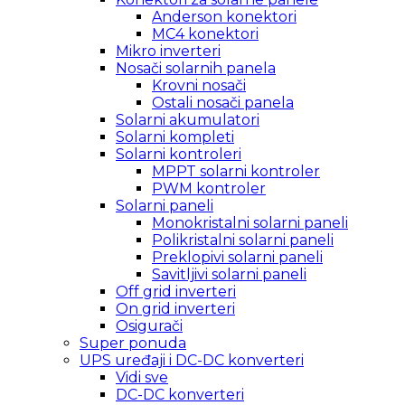
Anderson konektori
MC4 konektori
Mikro inverteri
Nosači solarnih panela
Krovni nosači
Ostali nosači panela
Solarni akumulatori
Solarni kompleti
Solarni kontroleri
MPPT solarni kontroler
PWM kontroler
Solarni paneli
Monokristalni solarni paneli
Polikristalni solarni paneli
Preklopivi solarni paneli
Savitljivi solarni paneli
Off grid inverteri
On grid inverteri
Osigurači
Super ponuda
UPS uređaji i DC-DC konverteri
Vidi sve
DC-DC konverteri