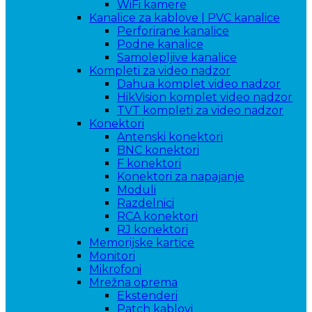
WiFi kamere
Kanalice za kablove | PVC kanalice
Perforirane kanalice
Podne kanalice
Samolepljive kanalice
Kompleti za video nadzor
Dahua komplet video nadzor
HikVision komplet video nadzor
TVT kompleti za video nadzor
Konektori
Antenski konektori
BNC konektori
F konektori
Konektori za napajanje
Moduli
Razdelnici
RCA konektori
RJ konektori
Memorijske kartice
Monitori
Mikrofoni
Mrežna oprema
Ekstenderi
Patch kablovi