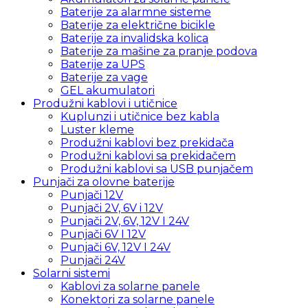
Baterije za alarmne sisteme
Baterije za električne bicikle
Baterije za invalidska kolica
Baterije za mašine za pranje podova
Baterije za UPS
Baterije za vage
GEL akumulatori
Produžni kablovi i utičnice
Kuplunzi i utičnice bez kabla
Luster kleme
Produžni kablovi bez prekidača
Produžni kablovi sa prekidačem
Produžni kablovi sa USB punjačem
Punjači za olovne baterije
Punjači 12V
Punjači 2V, 6V i 12V
Punjači 2V, 6V, 12V I 24V
Punjači 6V I 12V
Punjači 6V, 12V I 24V
Punjači 24V
Solarni sistemi
Kablovi za solarne panele
Konektori za solarne panele