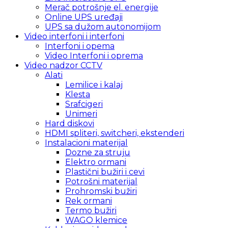
Merač potrošnje el. energije
Online UPS uređaji
UPS sa dužom autonomijom
Video interfoni i interfoni
Interfoni i opema
Video Interfoni i oprema
Video nadzor CCTV
Alati
Lemilice i kalaj
Klesta
Srafcigeri
Unimeri
Hard diskovi
HDMI spliteri, switcheri, ekstenderi
Instalacioni materijal
Dozne za struju
Elektro ormani
Plastični bužiri i cevi
Potrošni materijal
Prohromski bužiri
Rek ormani
Termo bužiri
WAGO klemice