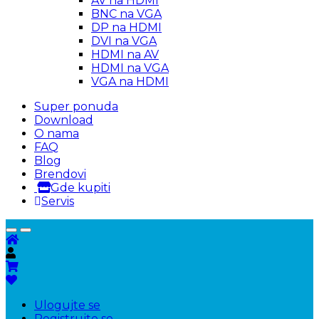
AV na HDMI
BNC na VGA
DP na HDMI
DVI na VGA
HDMI na AV
HDMI na VGA
VGA na HDMI
Super ponuda
Download
O nama
FAQ
Blog
Brendovi
Gde kupiti
Servis
Ulogujte se
Registrujte se