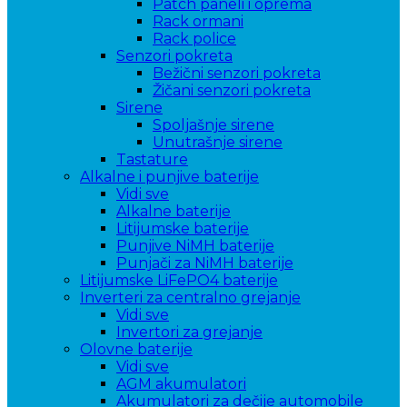
Patch paneli i oprema
Rack ormani
Rack police
Senzori pokreta
Bežični senzori pokreta
Žičani senzori pokreta
Sirene
Spoljašnje sirene
Unutrašnje sirene
Tastature
Alkalne i punjive baterije
Vidi sve
Alkalne baterije
Litijumske baterije
Punjive NiMH baterije
Punjači za NiMH baterije
Litijumske LiFePO4 baterije
Inverteri za centralno grejanje
Vidi sve
Invertori za grejanje
Olovne baterije
Vidi sve
AGM akumulatori
Akumulatori za dečije automobile