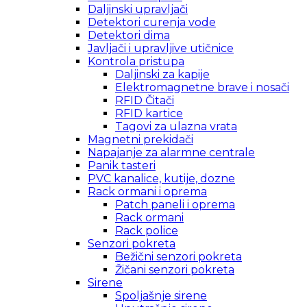
Daljinski upravljači
Detektori curenja vode
Detektori dima
Javljači i upravljive utičnice
Kontrola pristupa
Daljinski za kapije
Elektromagnetne brave i nosači
RFID Čitači
RFID kartice
Tagovi za ulazna vrata
Magnetni prekidači
Napajanje za alarmne centrale
Panik tasteri
PVC kanalice, kutije, dozne
Rack ormani i oprema
Patch paneli i oprema
Rack ormani
Rack police
Senzori pokreta
Bežični senzori pokreta
Žičani senzori pokreta
Sirene
Spoljašnje sirene