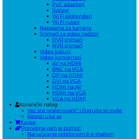
PoE adapteri
Svičevi
Wi Fi ekstenderi
Wi Fi ruteri
Napajanja za kamere
Snimači za video nadzor
DVR snimači
NVR snimači
Video baluni
Video konverteri
AV na HDMI
BNC na VGA
DP na HDMI
DVI na VGA
HDMI na AV
HDMI na VGA
VGA na HDMI
Korisnički nalog
Već ste registrovani? Ulogujte se ovde
Registrujte se
Korpa
Potrebna vam je pomoć
Naručivanje telefonom ili e-mailom