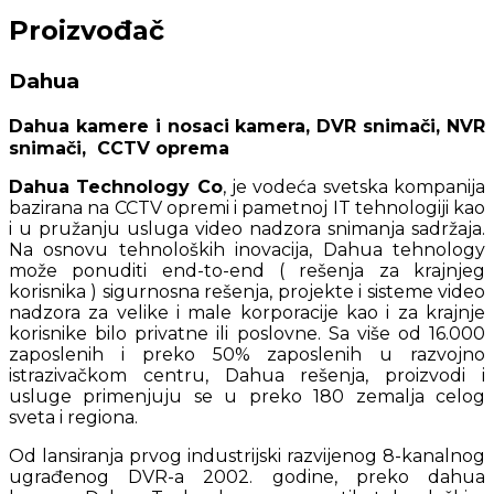
Proizvođač
Dahua
Dahua kamere i nosaci kamera, DVR snimači, NVR
snimači, CCTV oprema
Dahua Technology Co
, je vodeća svetska kompanija
bazirana na CCTV opremi i pametnoj IT tehnologiji kao
i u pružanju usluga video nadzora snimanja sadržaja.
Na osnovu tehnoloških inovacija, Dahua tehnology
može ponuditi end-to-end ( rešenja za krajnjeg
korisnika ) sigurnosna rešenja, projekte i sisteme video
nadzora za velike i male korporacije kao i za krajnje
korisnike bilo privatne ili poslovne. Sa više od 16.000
zaposlenih i preko 50% zaposlenih u razvojno
istrazivačkom centru, Dahua rešenja, proizvodi i
usluge primenjuju se u preko 180 zemalja celog
sveta i regiona.
Od lansiranja prvog industrijski razvijenog 8-kanalnog
ugrađenog DVR-a 2002. godine, preko dahua