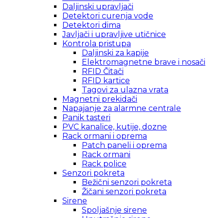
Daljinski upravljači
Detektori curenja vode
Detektori dima
Javljači i upravljive utičnice
Kontrola pristupa
Daljinski za kapije
Elektromagnetne brave i nosači
RFID Čitači
RFID kartice
Tagovi za ulazna vrata
Magnetni prekidači
Napajanje za alarmne centrale
Panik tasteri
PVC kanalice, kutije, dozne
Rack ormani i oprema
Patch paneli i oprema
Rack ormani
Rack police
Senzori pokreta
Bežični senzori pokreta
Žičani senzori pokreta
Sirene
Spoljašnje sirene