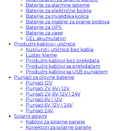
Baterije za alarmne sisteme
Baterije za električne bicikle
Baterije za invalidska kolica
Baterije za mašine za pranje podova
Baterije za UPS
Baterije za vage
GEL akumulatori
Produžni kablovi i utičnice
Kuplunzi i utičnice bez kabla
Luster kleme
Produžni kablovi bez prekidača
Produžni kablovi sa prekidačem
Produžni kablovi sa USB punjačem
Punjači za olovne baterije
Punjači 12V
Punjači 2V, 6V i 12V
Punjači 2V, 6V, 12V I 24V
Punjači 6V I 12V
Punjači 6V, 12V I 24V
Punjači 24V
Solarni sistemi
Kablovi za solarne panele
Konektori za solarne panele