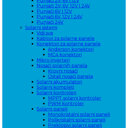
Punjači 2V, 6V i 12V
Punjači 2V, 6V, 12V I 24V
Punjači 6V I 12V
Punjači 6V, 12V I 24V
Punjači 24V
Solarni sistemi
Vidi sve
Kablovi za solarne panele
Konektori za solarne panele
Anderson konektori
MC4 konektori
Mikro inverteri
Nosači solarnih panela
Krovni nosači
Ostali nosači panela
Solarni akumulatori
Solarni kompleti
Solarni kontroleri
MPPT solarni kontroler
PWM kontroler
Solarni paneli
Monokristalni solarni paneli
Polikristalni solarni paneli
Preklopivi solarni paneli