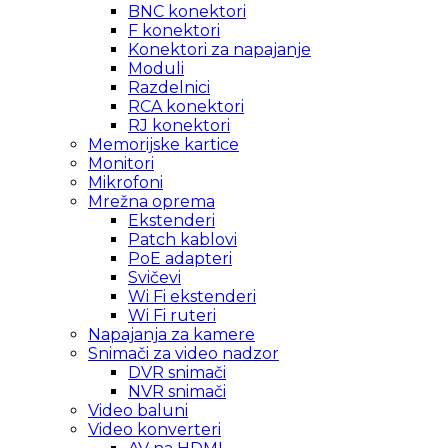
BNC konektori
F konektori
Konektori za napajanje
Moduli
Razdelnici
RCA konektori
RJ konektori
Memorijske kartice
Monitori
Mikrofoni
Mrežna oprema
Ekstenderi
Patch kablovi
PoE adapteri
Svičevi
Wi Fi ekstenderi
Wi Fi ruteri
Napajanja za kamere
Snimači za video nadzor
DVR snimači
NVR snimači
Video baluni
Video konverteri