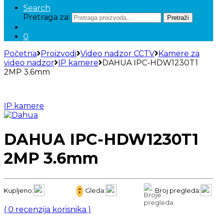
Search
Pretraga za:
Pretraži
0
Početna
Proizvodi
Video nadzor CCTV
Kamere za
video nadzor
IP kamere
DAHUA IPC-HDW1230T1
2MP 3.6mm
IP kamere
DAHUA IPC-HDW1230T1
2MP 3.6mm
Kupljeno:
Gleda:
Broj pregleda:
(
0
recenzija korisnika )