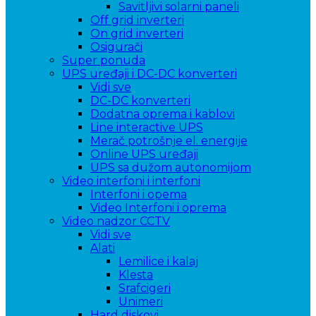
Savitljivi solarni paneli
Off grid inverteri
On grid inverteri
Osigurači
Super ponuda
UPS uređaji i DC-DC konverteri
Vidi sve
DC-DC konverteri
Dodatna oprema i kablovi
Line interactive UPS
Merač potrošnje el. energije
Online UPS uređaji
UPS sa dužom autonomijom
Video interfoni i interfoni
Interfoni i opema
Video Interfoni i oprema
Video nadzor CCTV
Vidi sve
Alati
Lemilice i kalaj
Klesta
Srafcigeri
Unimeri
Hard diskovi