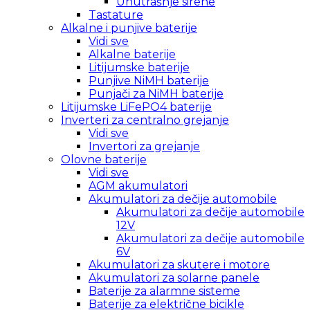
Unutrašnje sirene
Tastature
Alkalne i punjive baterije
Vidi sve
Alkalne baterije
Litijumske baterije
Punjive NiMH baterije
Punjači za NiMH baterije
Litijumske LiFePO4 baterije
Inverteri za centralno grejanje
Vidi sve
Invertori za grejanje
Olovne baterije
Vidi sve
AGM akumulatori
Akumulatori za dečije automobile
Akumulatori za dečije automobile
12V
Akumulatori za dečije automobile
6V
Akumulatori za skutere i motore
Akumulatori za solarne panele
Baterije za alarmne sisteme
Baterije za električne bicikle