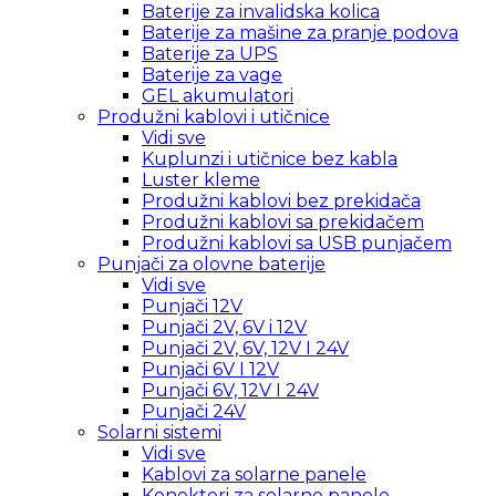
Baterije za invalidska kolica
Baterije za mašine za pranje podova
Baterije za UPS
Baterije za vage
GEL akumulatori
Produžni kablovi i utičnice
Vidi sve
Kuplunzi i utičnice bez kabla
Luster kleme
Produžni kablovi bez prekidača
Produžni kablovi sa prekidačem
Produžni kablovi sa USB punjačem
Punjači za olovne baterije
Vidi sve
Punjači 12V
Punjači 2V, 6V i 12V
Punjači 2V, 6V, 12V I 24V
Punjači 6V I 12V
Punjači 6V, 12V I 24V
Punjači 24V
Solarni sistemi
Vidi sve
Kablovi za solarne panele
Konektori za solarne panele