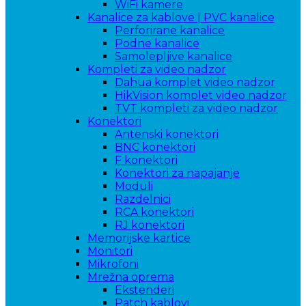
WiFi kamere
Kanalice za kablove | PVC kanalice
Perforirane kanalice
Podne kanalice
Samolepljive kanalice
Kompleti za video nadzor
Dahua komplet video nadzor
HikVision komplet video nadzor
TVT kompleti za video nadzor
Konektori
Antenski konektori
BNC konektori
F konektori
Konektori za napajanje
Moduli
Razdelnici
RCA konektori
RJ konektori
Memorijske kartice
Monitori
Mikrofoni
Mrežna oprema
Ekstenderi
Patch kablovi