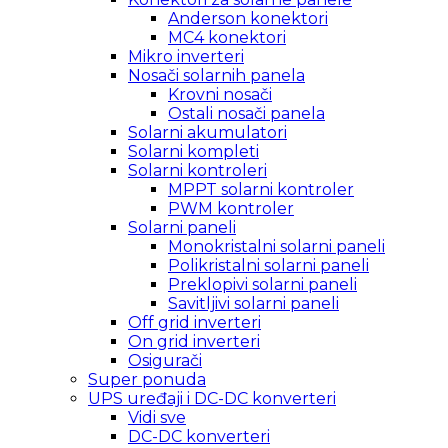
Anderson konektori
MC4 konektori
Mikro inverteri
Nosači solarnih panela
Krovni nosači
Ostali nosači panela
Solarni akumulatori
Solarni kompleti
Solarni kontroleri
MPPT solarni kontroler
PWM kontroler
Solarni paneli
Monokristalni solarni paneli
Polikristalni solarni paneli
Preklopivi solarni paneli
Savitljivi solarni paneli
Off grid inverteri
On grid inverteri
Osigurači
Super ponuda
UPS uređaji i DC-DC konverteri
Vidi sve
DC-DC konverteri