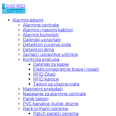
0
0,00
RSD
Proizvodi
Alarmni sistemi
Alarmne centrale
Alarmni i napojni kablovi
Alarmni kompleti
Daljinski upravljači
Detektori curenja vode
Detektori dima
Javljači i upravljive utičnice
Kontrola pristupa
Daljinski za kapije
Elektromagnetne brave i nosači
RFID Čitači
RFID kartice
Tagovi za ulazna vrata
Magnetni prekidači
Napajanje za alarmne centrale
Panik tasteri
PVC kanalice, kutije, dozne
Rack ormani i oprema
Patch paneli i oprema