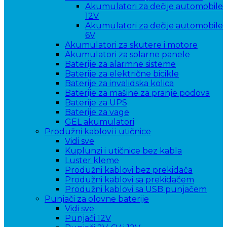
Akumulatori za dečije automobile
12V
Akumulatori za dečije automobile
6V
Akumulatori za skutere i motore
Akumulatori za solarne panele
Baterije za alarmne sisteme
Baterije za električne bicikle
Baterije za invalidska kolica
Baterije za mašine za pranje podova
Baterije za UPS
Baterije za vage
GEL akumulatori
Produžni kablovi i utičnice
Vidi sve
Kuplunzi i utičnice bez kabla
Luster kleme
Produžni kablovi bez prekidača
Produžni kablovi sa prekidačem
Produžni kablovi sa USB punjačem
Punjači za olovne baterije
Vidi sve
Punjači 12V