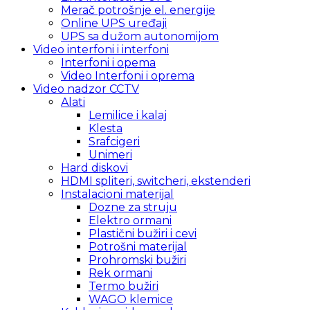
Merač potrošnje el. energije
Online UPS uređaji
UPS sa dužom autonomijom
Video interfoni i interfoni
Interfoni i opema
Video Interfoni i oprema
Video nadzor CCTV
Alati
Lemilice i kalaj
Klesta
Srafcigeri
Unimeri
Hard diskovi
HDMI spliteri, switcheri, ekstenderi
Instalacioni materijal
Dozne za struju
Elektro ormani
Plastični bužiri i cevi
Potrošni materijal
Prohromski bužiri
Rek ormani
Termo bužiri
WAGO klemice