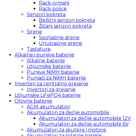
Rack ormani
Rack police
Senzori pokreta
Bežični senzori pokreta
Žičani senzori pokreta
Sirene
Spoljašnje sirene
Unutrašnje sirene
Tastature
Alkalne i punjive baterije
Alkalne baterije
Litijumske baterije
Punjive NiMH baterije
Punjači za NiMH baterije
Inverteri za centralno grejanje
Invertori za grejanje
Litijumske LiFePO4 baterije
Olovne baterije
AGM akumulatori
Akumulatori za dečije automobile
Akumulatori za dečije automobile 12V
Akumulatori za dečije automobile 6V
Akumulatori za skutere i motore
Akumulatori za solarne panele