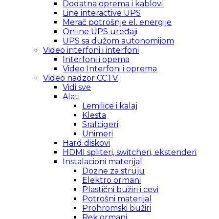
Dodatna oprema i kablovi
Line interactive UPS
Merač potrošnje el. energije
Online UPS uređaji
UPS sa dužom autonomijom
Video interfoni i interfoni
Interfoni i opema
Video Interfoni i oprema
Video nadzor CCTV
Vidi sve
Alati
Lemilice i kalaj
Klesta
Srafcigeri
Unimeri
Hard diskovi
HDMI spliteri, switcheri, ekstenderi
Instalacioni materijal
Dozne za struju
Elektro ormani
Plastični bužiri i cevi
Potrošni materijal
Prohromski bužiri
Rek ormani