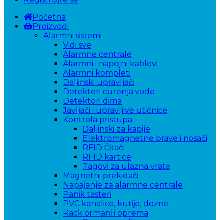
Početna
Proizvodi
Alarmni sistemi
Vidi sve
Alarmne centrale
Alarmni i napojni kablovi
Alarmni kompleti
Daljinski upravljači
Detektori curenja vode
Detektori dima
Javljači i upravljive utičnice
Kontrola pristupa
Daljinski za kapije
Elektromagnetne brave i nosači
RFID Čitači
RFID kartice
Tagovi za ulazna vrata
Magnetni prekidači
Napajanje za alarmne centrale
Panik tasteri
PVC kanalice, kutije, dozne
Rack ormani i oprema