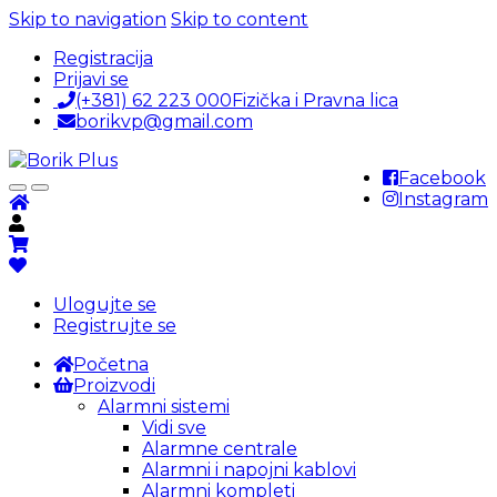
Skip to navigation
Skip to content
Registracija
Prijavi se
(+381) 62 223 000
Fizička i Pravna lica
borikvp@gmail.com
Facebook
Instagram
Ulogujte se
Registrujte se
Početna
Proizvodi
Alarmni sistemi
Vidi sve
Alarmne centrale
Alarmni i napojni kablovi
Alarmni kompleti