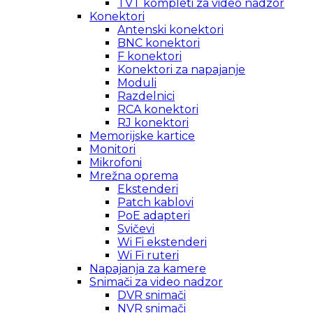
TVT kompleti za video nadzor
Konektori
Antenski konektori
BNC konektori
F konektori
Konektori za napajanje
Moduli
Razdelnici
RCA konektori
RJ konektori
Memorijske kartice
Monitori
Mikrofoni
Mrežna oprema
Ekstenderi
Patch kablovi
PoE adapteri
Svičevi
Wi Fi ekstenderi
Wi Fi ruteri
Napajanja za kamere
Snimači za video nadzor
DVR snimači
NVR snimači