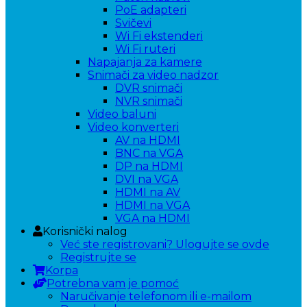
PoE adapteri
Svičevi
Wi Fi ekstenderi
Wi Fi ruteri
Napajanja za kamere
Snimači za video nadzor
DVR snimači
NVR snimači
Video baluni
Video konverteri
AV na HDMI
BNC na VGA
DP na HDMI
DVI na VGA
HDMI na AV
HDMI na VGA
VGA na HDMI
Korisnički nalog
Već ste registrovani? Ulogujte se ovde
Registrujte se
Korpa
Potrebna vam je pomoć
Naručivanje telefonom ili e-mailom