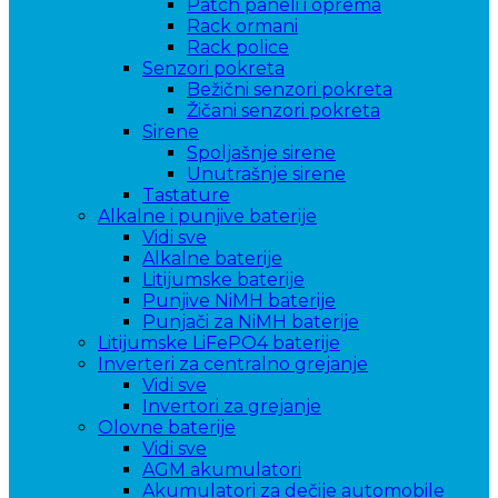
Patch paneli i oprema
Rack ormani
Rack police
Senzori pokreta
Bežični senzori pokreta
Žičani senzori pokreta
Sirene
Spoljašnje sirene
Unutrašnje sirene
Tastature
Alkalne i punjive baterije
Vidi sve
Alkalne baterije
Litijumske baterije
Punjive NiMH baterije
Punjači za NiMH baterije
Litijumske LiFePO4 baterije
Inverteri za centralno grejanje
Vidi sve
Invertori za grejanje
Olovne baterije
Vidi sve
AGM akumulatori
Akumulatori za dečije automobile