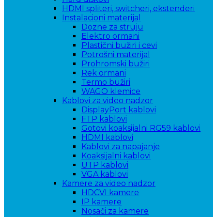
HDMI spliteri, switcheri, ekstenderi
Instalacioni materijal
Dozne za struju
Elektro ormani
Plastični bužiri i cevi
Potrošni materijal
Prohromski bužiri
Rek ormani
Termo bužiri
WAGO klemice
Kablovi za video nadzor
DisplayPort kablovi
FTP kablovi
Gotovi koaksijalni RG59 kablovi
HDMI kablovi
Kablovi za napajanje
Koaksijalni kablovi
UTP kablovi
VGA kablovi
Kamere za video nadzor
HDCVI kamere
IP kamere
Nosači za kamere