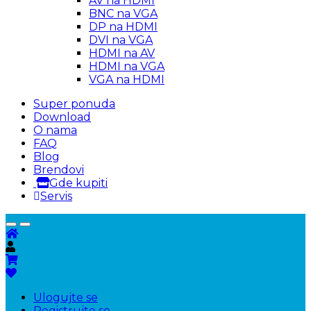
AV na HDMI
BNC na VGA
DP na HDMI
DVI na VGA
HDMI na AV
HDMI na VGA
VGA na HDMI
Super ponuda
Download
O nama
FAQ
Blog
Brendovi
Gde kupiti
Servis
Ulogujte se
Registrujte se