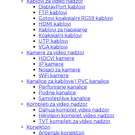
Kablovi za video nadzor
DisplayPort kablovi
FTP kablovi
Gotovi koaksijalni RG59 kablovi
HDMI kablovi
Kablovi za napajanje
Koaksijalni kablovi
UTP kablovi
VGA kablovi
Kamere za video nadzor
HDCVI kamere
IP kamere
Nosači za kamere
WiFi kamere
Kanalice za kablove | PVC kanalice
Perforirane kanalice
Podne kanalice
Samolepljive kanalice
Kompleti za video nadzor
Dahua komplet video nadzor
HikVision komplet video nadzor
TVT kompleti za video nadzor
Konektori
Antenski konektori