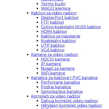
Termo bužiri
WAGO klemice
Kablovi za video nadzor
DisplayPort kablovi
FTP kablovi
Gotovi koaksijalni RG59 kablovi
HDMI kablovi
Kablovi za napajanje
Koaksijalni kablovi
UTP kablovi
VGA kablovi
Kamere za video nadzor
HDCVI kamere
IP kamere
Nosači za kamere
WiFi kamere
Kanalice za kablove | PVC kanalice
Perforirane kanalice
Podne kanalice
Samolepljive kanalice
Kompleti za video nadzor
Dahua komplet video nadzor
HikVision komplet video nadzor