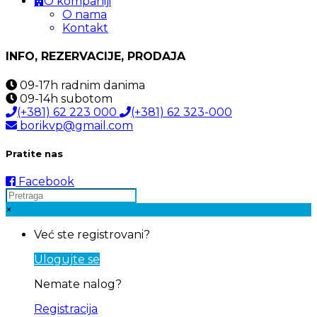
O kompaniji
O nama
Kontakt
INFO, REZERVACIJE, PRODAJA
09-17h
radnim danima
09-14h
subotom
(+381) 62 223 000
(+381) 62 323-000
borikvp@gmail.com
Pratite nas
Facebook
×
Već ste registrovani?
Ulogujte se
Nemate nalog?
Registracija