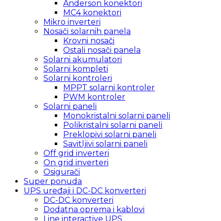
Anderson konektori
MC4 konektori
Mikro inverteri
Nosači solarnih panela
Krovni nosači
Ostali nosači panela
Solarni akumulatori
Solarni kompleti
Solarni kontroleri
MPPT solarni kontroler
PWM kontroler
Solarni paneli
Monokristalni solarni paneli
Polikristalni solarni paneli
Preklopivi solarni paneli
Savitljivi solarni paneli
Off grid inverteri
On grid inverteri
Osigurači
Super ponuda
UPS uređaji i DC-DC konverteri
DC-DC konverteri
Dodatna oprema i kablovi
Line interactive UPS