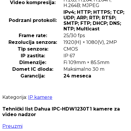
Video kompresija:
H.264B; MJPEG
IPv4; HTTP; HTTPS; TCP;
UDP; ARP; RTP; RTSP;
Podrzani protokoli:
SMTP;
FTP; DHCP; DNS;
NTP; Multicast
Frame rate:
25/30 fps
Rezolucija senzora:
1920(H) × 1080(V), 2MP
Tip senzora:
CMOS
IP zastita:
IP 67
Dimenzije:
Fi 109mm × 85.5mm
Domet IC dioda:
Maksimalno 30 m
Garancija:
24 meseca
Kategorija:
IP kamere
Tehnički list Dahua IPC-HDW1230T1 kamere za
video nadzor
Preuzmi