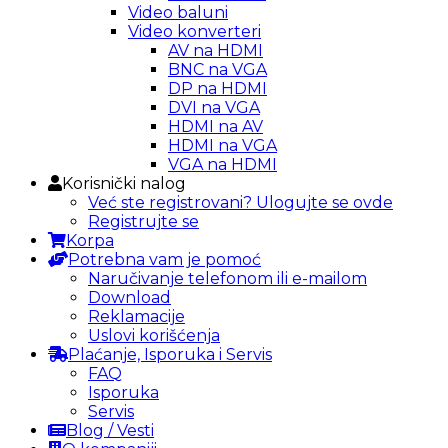
Video baluni
Video konverteri
AV na HDMI
BNC na VGA
DP na HDMI
DVI na VGA
HDMI na AV
HDMI na VGA
VGA na HDMI
Korisnički nalog
Već ste registrovani? Ulogujte se ovde
Registrujte se
Korpa
Potrebna vam je pomoć
Naručivanje telefonom ili e-mailom
Download
Reklamacije
Uslovi korišćenja
Plaćanje, Isporuka i Servis
FAQ
Isporuka
Servis
Blog / Vesti