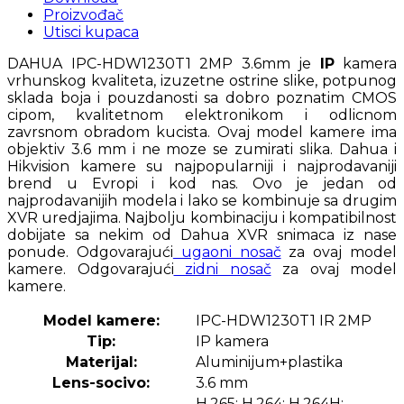
Proizvođač
Utisci kupaca
DAHUA IPC-HDW1230T1 2MP 3.6mm je
IP
kamera
vrhunskog kvaliteta, izuzetne ostrine slike, potpunog
sklada boja i pouzdanosti sa dobro poznatim CMOS
cipom, kvalitetnom elektronikom i odlicnom
zavrsnom obradom kucista. Ovaj model kamere ima
objektiv 3.6 mm i ne moze se zumirati slika. Dahua i
Hikvision kamere su najpopularniji i najprodavaniji
brend u Evropi i kod nas. Ovo je jedan od
najprodavanijih modela i lako se kombinuje sa drugim
XVR uredjajima. Najbolju kombinaciju i kompatibilnost
dobijate sa nekim od Dahua XVR snimaca iz nase
ponude. Odgovarajući
ugaoni nosač
za ovaj model
kamere. Odgovarajući
zidni nosač
za ovaj model
kamere.
Model kamere:
IPC-HDW1230T1 IR 2MP
Tip:
IP kamera
Materijal:
Aluminijum+plastika
Lens-socivo:
3.6 mm
H.265; H.264; H.264H;