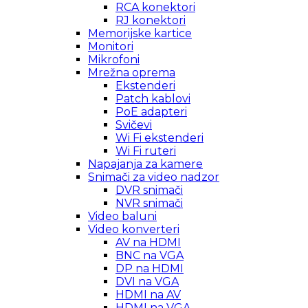
RCA konektori
RJ konektori
Memorijske kartice
Monitori
Mikrofoni
Mrežna oprema
Ekstenderi
Patch kablovi
PoE adapteri
Svičevi
Wi Fi ekstenderi
Wi Fi ruteri
Napajanja za kamere
Snimači za video nadzor
DVR snimači
NVR snimači
Video baluni
Video konverteri
AV na HDMI
BNC na VGA
DP na HDMI
DVI na VGA
HDMI na AV
HDMI na VGA