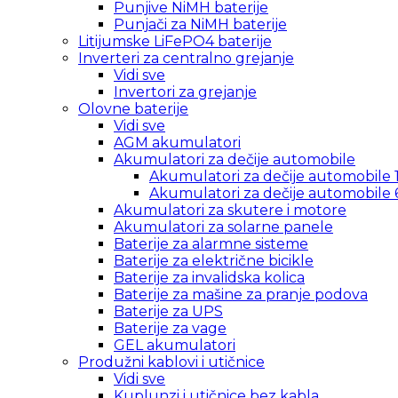
Punjive NiMH baterije
Punjači za NiMH baterije
Litijumske LiFePO4 baterije
Inverteri za centralno grejanje
Vidi sve
Invertori za grejanje
Olovne baterije
Vidi sve
AGM akumulatori
Akumulatori za dečije automobile
Akumulatori za dečije automobile 
Akumulatori za dečije automobile 
Akumulatori za skutere i motore
Akumulatori za solarne panele
Baterije za alarmne sisteme
Baterije za električne bicikle
Baterije za invalidska kolica
Baterije za mašine za pranje podova
Baterije za UPS
Baterije za vage
GEL akumulatori
Produžni kablovi i utičnice
Vidi sve
Kuplunzi i utičnice bez kabla