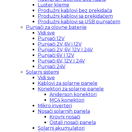
Luster kleme
Produžni kablovi bez prekidača
Produžni kablovi sa prekidačem
Produžni kablovi sa USB punjačem
Punjači za olovne baterije
Vidi sve
Punjači 12V
Punjači 2V, 6V i 12V
Punjači 2V, 6V, 12V I 24V
Punjači 6V I 12V
Punjači 6V, 12V I 24V
Punjači 24V
Solarni sistemi
Vidi sve
Kablovi za solarne panele
Konektori za solarne panele
Anderson konektori
MC4 konektori
Mikro inverteri
Nosači solarnih panela
Krovni nosači
Ostali nosači panela
Solarni akumulatori