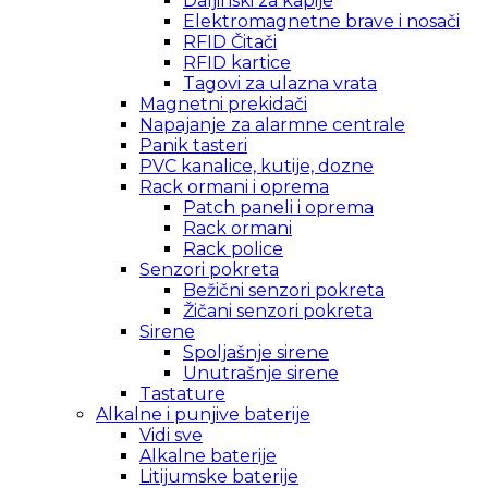
Daljinski za kapije
Elektromagnetne brave i nosači
RFID Čitači
RFID kartice
Tagovi za ulazna vrata
Magnetni prekidači
Napajanje za alarmne centrale
Panik tasteri
PVC kanalice, kutije, dozne
Rack ormani i oprema
Patch paneli i oprema
Rack ormani
Rack police
Senzori pokreta
Bežični senzori pokreta
Žičani senzori pokreta
Sirene
Spoljašnje sirene
Unutrašnje sirene
Tastature
Alkalne i punjive baterije
Vidi sve
Alkalne baterije
Litijumske baterije