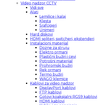
Video nadzor CCTV
Vidi sve
Alati
Lemilice i kalaj
Klesta
Srafcigeri
Unimeri
Hard diskovi
HDMI spliteri, switcheri, ekstenderi
Instalacioni materijal
Dozne za struju
Elektro ormani
Plastični bužiri i cevi
Potrošni materijal
Prohromski bužiri
Rek ormani
Termo bužiri
WAGO klemice
Kablovi za video nadzor
DisplayPort kablovi
FTP kablovi
Gotovi koaksijalni RG59 kablovi
HDMI kablovi