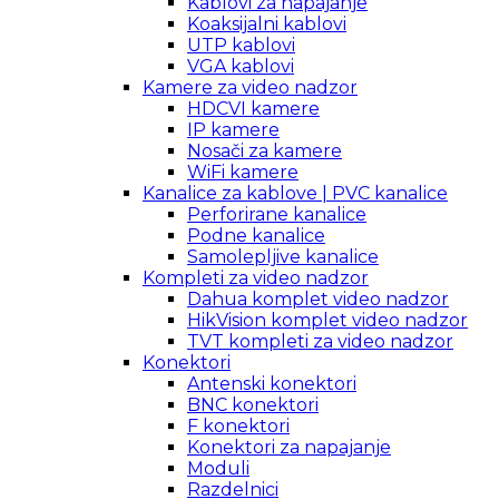
Kablovi za napajanje
Koaksijalni kablovi
UTP kablovi
VGA kablovi
Kamere za video nadzor
HDCVI kamere
IP kamere
Nosači za kamere
WiFi kamere
Kanalice za kablove | PVC kanalice
Perforirane kanalice
Podne kanalice
Samolepljive kanalice
Kompleti za video nadzor
Dahua komplet video nadzor
HikVision komplet video nadzor
TVT kompleti za video nadzor
Konektori
Antenski konektori
BNC konektori
F konektori
Konektori za napajanje
Moduli
Razdelnici