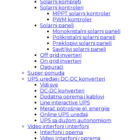
Solarni kompleti
Solarni kontroleri
MPPT solarni kontroler
PWM kontroler
Solarni paneli
Monokristalni solarni paneli
Polikristalni solarni paneli
Preklopivi solarni paneli
Savitljivi solarni paneli
Off grid inverteri
On grid inverteri
Osigurači
Super ponuda
UPS uređaji i DC-DC konverteri
Vidi sve
DC-DC konverteri
Dodatna oprema i kablovi
Line interactive UPS
Merač potrošnje el. energije
Online UPS uređaji
UPS sa dužom autonomijom
Video interfoni i interfoni
Interfoni i opema
Video Interfoni i oprema