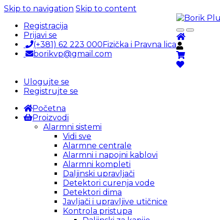
Skip to navigation
Skip to content
Registracija
Prijavi se
(+381) 62 223 000
Fizička i Pravna lica
borikvp@gmail.com
Ulogujte se
Registrujte se
Početna
Proizvodi
Alarmni sistemi
Vidi sve
Alarmne centrale
Alarmni i napojni kablovi
Alarmni kompleti
Daljinski upravljači
Detektori curenja vode
Detektori dima
Javljači i upravljive utičnice
Kontrola pristupa