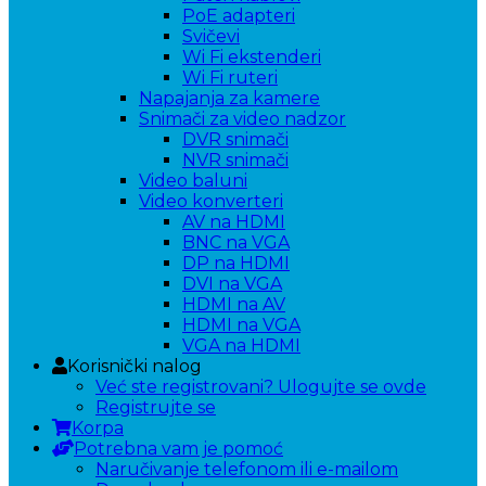
PoE adapteri
Svičevi
Wi Fi ekstenderi
Wi Fi ruteri
Napajanja za kamere
Snimači za video nadzor
DVR snimači
NVR snimači
Video baluni
Video konverteri
AV na HDMI
BNC na VGA
DP na HDMI
DVI na VGA
HDMI na AV
HDMI na VGA
VGA na HDMI
Korisnički nalog
Već ste registrovani? Ulogujte se ovde
Registrujte se
Korpa
Potrebna vam je pomoć
Naručivanje telefonom ili e-mailom