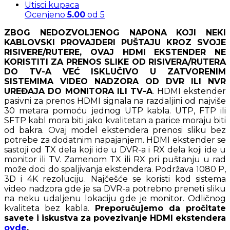
Utisci kupaca
Ocenjeno
5.00
od 5
ZBOG NEDOZVOLJENOG NAPONA KOJI NEKI
KABLOVSKI PROVAJDERI PUŠTAJU KROZ SVOJE
RISIVERE/RUTERE, OVAJ HDMI EKSTENDER NE
KORISTITI ZA PRENOS SLIKE OD RISIVERA/RUTERA
DO TV-A VEĆ ISKLUČIVO U ZATVORENIM
SISTEMIMA VIDEO NADZORA OD DVR ILI NVR
UREĐAJA DO MONITORA ILI TV-A
. HDMI ekstender
pasivni za prenos HDMI signala na razdaljini od najviše
30 metara pomoću jednog UTP kabla. UTP, FTP ili
SFTP kabl mora biti jako kvalitetan a parice moraju biti
od bakra. Ovaj model ekstendera prenosi sliku bez
potrebe za dodatnim napajanjem. HDMI ekstender se
sastoji od TX dela koji ide u DVR-a i RX dela koji ide u
monitor ili TV. Zamenom TX ili RX pri puštanju u rad
može doci do spaljivanja ekstendera. Podržava 1080 P,
3D i 4K rezoluciju. Najčešće se koristi kod sistema
video nadzora gde je sa DVR-a potrebno preneti sliku
na neku udaljenu lokaciju gde je monitor. Odličnog
kvaliteta bez kabla.
Preporučujemo da pročitate
savete i iskustva za povezivanje HDMI ekstendera
ovde
.