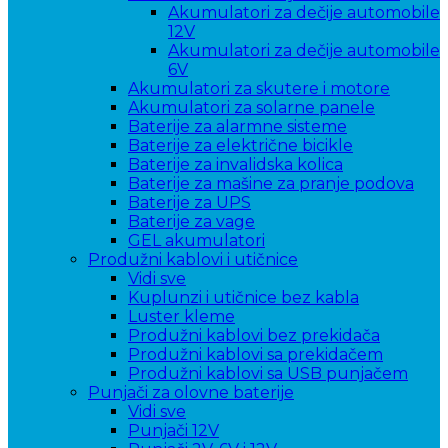
Akumulatori za dečije automobile
12V
Akumulatori za dečije automobile
6V
Akumulatori za skutere i motore
Akumulatori za solarne panele
Baterije za alarmne sisteme
Baterije za električne bicikle
Baterije za invalidska kolica
Baterije za mašine za pranje podova
Baterije za UPS
Baterije za vage
GEL akumulatori
Produžni kablovi i utičnice
Vidi sve
Kuplunzi i utičnice bez kabla
Luster kleme
Produžni kablovi bez prekidača
Produžni kablovi sa prekidačem
Produžni kablovi sa USB punjačem
Punjači za olovne baterije
Vidi sve
Punjači 12V