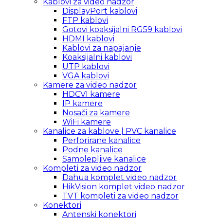
Kablovi za video nadzor
DisplayPort kablovi
FTP kablovi
Gotovi koaksijalni RG59 kablovi
HDMI kablovi
Kablovi za napajanje
Koaksijalni kablovi
UTP kablovi
VGA kablovi
Kamere za video nadzor
HDCVI kamere
IP kamere
Nosači za kamere
WiFi kamere
Kanalice za kablove | PVC kanalice
Perforirane kanalice
Podne kanalice
Samolepljive kanalice
Kompleti za video nadzor
Dahua komplet video nadzor
HikVision komplet video nadzor
TVT kompleti za video nadzor
Konektori
Antenski konektori