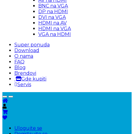
AV na HDMI
BNC na VGA
DP na HDMI
DVI na VGA
HDMI na AV
HDMI na VGA
VGA na HDMI
Super ponuda
Download
O nama
FAQ
Blog
Brendovi
Gde kupiti
Servis
Ulogujte se
Registrujte se