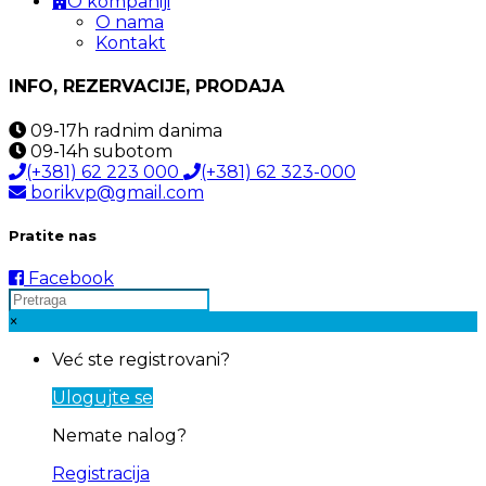
O kompaniji
O nama
Kontakt
INFO, REZERVACIJE, PRODAJA
09-17h
radnim danima
09-14h
subotom
(+381) 62 223 000
(+381) 62 323-000
borikvp@gmail.com
Pratite nas
Facebook
×
Već ste registrovani?
Ulogujte se
Nemate nalog?
Registracija