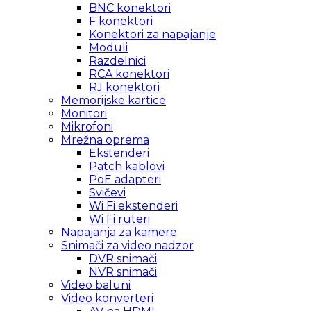
BNC konektori
F konektori
Konektori za napajanje
Moduli
Razdelnici
RCA konektori
RJ konektori
Memorijske kartice
Monitori
Mikrofoni
Mrežna oprema
Ekstenderi
Patch kablovi
PoE adapteri
Svičevi
Wi Fi ekstenderi
Wi Fi ruteri
Napajanja za kamere
Snimači za video nadzor
DVR snimači
NVR snimači
Video baluni
Video konverteri