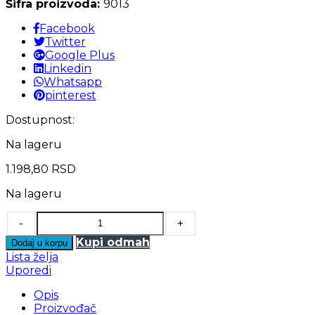
Šifra proizvoda:
9013
Facebook
Twitter
Google Plus
Linkedin
Whatsapp
pinterest
Dostupnost:
Na lageru
1.198,80
RSD
Na lageru
-
+
Kupi odmah
Dodaj u korpu
Lista želja
Uporedi
Opis
Proizvođač