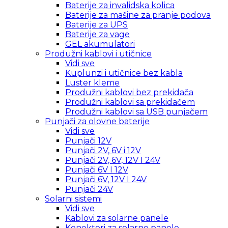
Baterije za invalidska kolica
Baterije za mašine za pranje podova
Baterije za UPS
Baterije za vage
GEL akumulatori
Produžni kablovi i utičnice
Vidi sve
Kuplunzi i utičnice bez kabla
Luster kleme
Produžni kablovi bez prekidača
Produžni kablovi sa prekidačem
Produžni kablovi sa USB punjačem
Punjači za olovne baterije
Vidi sve
Punjači 12V
Punjači 2V, 6V i 12V
Punjači 2V, 6V, 12V I 24V
Punjači 6V I 12V
Punjači 6V, 12V I 24V
Punjači 24V
Solarni sistemi
Vidi sve
Kablovi za solarne panele
Konektori za solarne panele