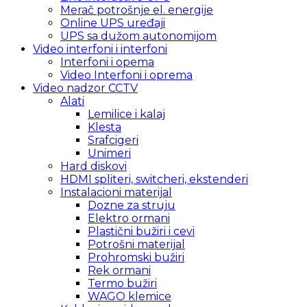
Merač potrošnje el. energije
Online UPS uređaji
UPS sa dužom autonomijom
Video interfoni i interfoni
Interfoni i opema
Video Interfoni i oprema
Video nadzor CCTV
Alati
Lemilice i kalaj
Klesta
Srafcigeri
Unimeri
Hard diskovi
HDMI spliteri, switcheri, ekstenderi
Instalacioni materijal
Dozne za struju
Elektro ormani
Plastični bužiri i cevi
Potrošni materijal
Prohromski bužiri
Rek ormani
Termo bužiri
WAGO klemice