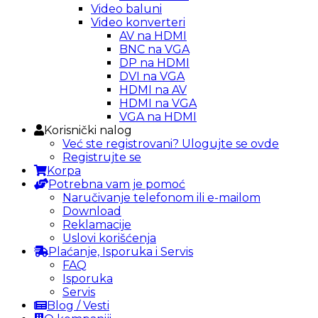
Video baluni
Video konverteri
AV na HDMI
BNC na VGA
DP na HDMI
DVI na VGA
HDMI na AV
HDMI na VGA
VGA na HDMI
Korisnički nalog
Već ste registrovani? Ulogujte se ovde
Registrujte se
Korpa
Potrebna vam je pomoć
Naručivanje telefonom ili e-mailom
Download
Reklamacije
Uslovi korišćenja
Plaćanje, Isporuka i Servis
FAQ
Isporuka
Servis
Blog / Vesti