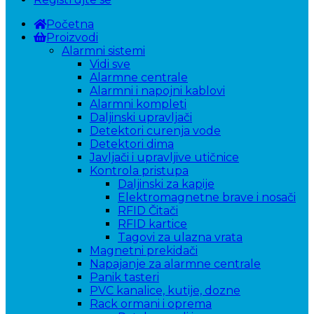
Početna
Proizvodi
Alarmni sistemi
Vidi sve
Alarmne centrale
Alarmni i napojni kablovi
Alarmni kompleti
Daljinski upravljači
Detektori curenja vode
Detektori dima
Javljači i upravljive utičnice
Kontrola pristupa
Daljinski za kapije
Elektromagnetne brave i nosači
RFID Čitači
RFID kartice
Tagovi za ulazna vrata
Magnetni prekidači
Napajanje za alarmne centrale
Panik tasteri
PVC kanalice, kutije, dozne
Rack ormani i oprema