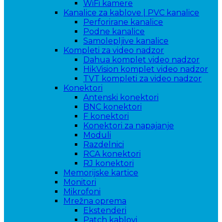
WiFi kamere
Kanalice za kablove | PVC kanalice
Perforirane kanalice
Podne kanalice
Samolepljive kanalice
Kompleti za video nadzor
Dahua komplet video nadzor
HikVision komplet video nadzor
TVT kompleti za video nadzor
Konektori
Antenski konektori
BNC konektori
F konektori
Konektori za napajanje
Moduli
Razdelnici
RCA konektori
RJ konektori
Memorijske kartice
Monitori
Mikrofoni
Mrežna oprema
Ekstenderi
Patch kablovi