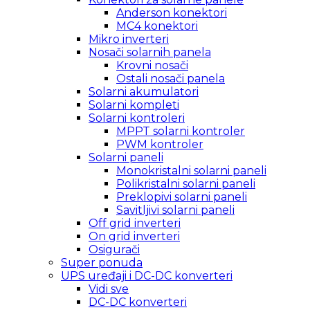
Anderson konektori
MC4 konektori
Mikro inverteri
Nosači solarnih panela
Krovni nosači
Ostali nosači panela
Solarni akumulatori
Solarni kompleti
Solarni kontroleri
MPPT solarni kontroler
PWM kontroler
Solarni paneli
Monokristalni solarni paneli
Polikristalni solarni paneli
Preklopivi solarni paneli
Savitljivi solarni paneli
Off grid inverteri
On grid inverteri
Osigurači
Super ponuda
UPS uređaji i DC-DC konverteri
Vidi sve
DC-DC konverteri