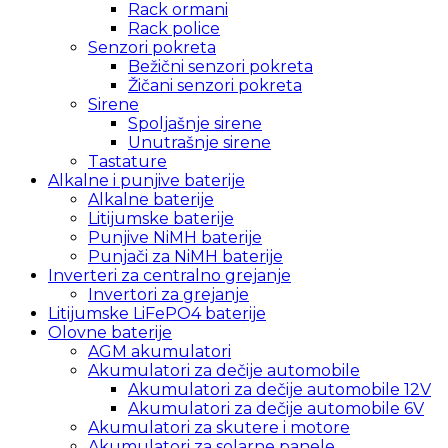
Rack ormani
Rack police
Senzori pokreta
Bežični senzori pokreta
Žičani senzori pokreta
Sirene
Spoljašnje sirene
Unutrašnje sirene
Tastature
Alkalne i punjive baterije
Alkalne baterije
Litijumske baterije
Punjive NiMH baterije
Punjači za NiMH baterije
Inverteri za centralno grejanje
Invertori za grejanje
Litijumske LiFePO4 baterije
Olovne baterije
AGM akumulatori
Akumulatori za dečije automobile
Akumulatori za dečije automobile 12V
Akumulatori za dečije automobile 6V
Akumulatori za skutere i motore
Akumulatori za solarne panele