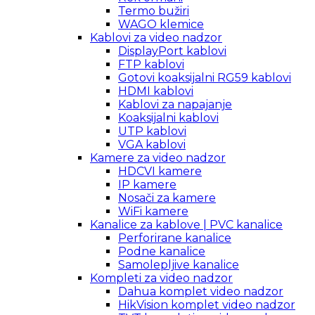
Termo bužiri
WAGO klemice
Kablovi za video nadzor
DisplayPort kablovi
FTP kablovi
Gotovi koaksijalni RG59 kablovi
HDMI kablovi
Kablovi za napajanje
Koaksijalni kablovi
UTP kablovi
VGA kablovi
Kamere za video nadzor
HDCVI kamere
IP kamere
Nosači za kamere
WiFi kamere
Kanalice za kablove | PVC kanalice
Perforirane kanalice
Podne kanalice
Samolepljive kanalice
Kompleti za video nadzor
Dahua komplet video nadzor
HikVision komplet video nadzor