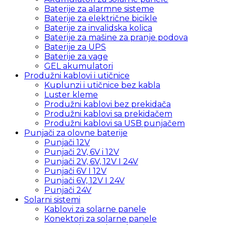
Baterije za alarmne sisteme
Baterije za električne bicikle
Baterije za invalidska kolica
Baterije za mašine za pranje podova
Baterije za UPS
Baterije za vage
GEL akumulatori
Produžni kablovi i utičnice
Kuplunzi i utičnice bez kabla
Luster kleme
Produžni kablovi bez prekidača
Produžni kablovi sa prekidačem
Produžni kablovi sa USB punjačem
Punjači za olovne baterije
Punjači 12V
Punjači 2V, 6V i 12V
Punjači 2V, 6V, 12V I 24V
Punjači 6V I 12V
Punjači 6V, 12V I 24V
Punjači 24V
Solarni sistemi
Kablovi za solarne panele
Konektori za solarne panele