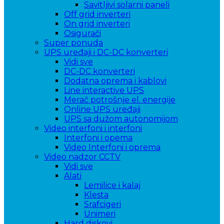
Savitljivi solarni paneli
Off grid inverteri
On grid inverteri
Osigurači
Super ponuda
UPS uređaji i DC-DC konverteri
Vidi sve
DC-DC konverteri
Dodatna oprema i kablovi
Line interactive UPS
Merač potrošnje el. energije
Online UPS uređaji
UPS sa dužom autonomijom
Video interfoni i interfoni
Interfoni i opema
Video Interfoni i oprema
Video nadzor CCTV
Vidi sve
Alati
Lemilice i kalaj
Klesta
Srafcigeri
Unimeri
Hard diskovi