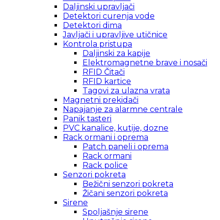
Daljinski upravljači
Detektori curenja vode
Detektori dima
Javljači i upravljive utičnice
Kontrola pristupa
Daljinski za kapije
Elektromagnetne brave i nosači
RFID Čitači
RFID kartice
Tagovi za ulazna vrata
Magnetni prekidači
Napajanje za alarmne centrale
Panik tasteri
PVC kanalice, kutije, dozne
Rack ormani i oprema
Patch paneli i oprema
Rack ormani
Rack police
Senzori pokreta
Bežični senzori pokreta
Žičani senzori pokreta
Sirene
Spoljašnje sirene