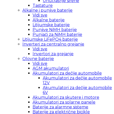
Unutrašnje sirene
Tastature
Alkalne i punjive baterije
Vidi sve
Alkalne baterije
Litijumske baterije
Punjive NiMH baterije
Punjači za NiMH baterije
Litijumske LiFePO4 baterije
Inverteri za centralno grejanje
Vidi sve
Invertori za grejanje
Olovne baterije
Vidi sve
AGM akumulatori
Akumulatori za dečije automobile
Akumulatori za dečije automobile
12V
Akumulatori za dečije automobile
6V
Akumulatori za skutere i motore
Akumulatori za solarne panele
Baterije za alarmne sisteme
Baterije za električne bicikle