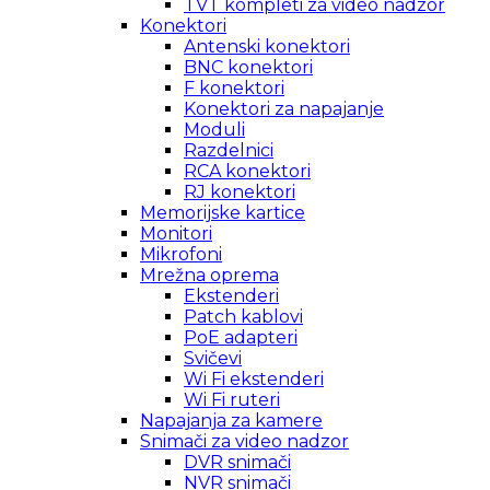
TVT kompleti za video nadzor
Konektori
Antenski konektori
BNC konektori
F konektori
Konektori za napajanje
Moduli
Razdelnici
RCA konektori
RJ konektori
Memorijske kartice
Monitori
Mikrofoni
Mrežna oprema
Ekstenderi
Patch kablovi
PoE adapteri
Svičevi
Wi Fi ekstenderi
Wi Fi ruteri
Napajanja za kamere
Snimači za video nadzor
DVR snimači
NVR snimači