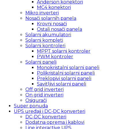
Anderson konektori
MC4 konektori
Mikro inverteri
Nosači solarnih panela
Krovni nosači
Ostali nosači panela
Solarni akumulatori
Solarni kompleti
Solarni kontroleri
MPPT solarni kontroler
PWM kontroler
Solarni paneli
Monokristalni solarni paneli
Polikristalni solarni paneli
Preklopivi solarni paneli
Savitljivi solarni paneli
Off grid inverteri
On grid inverteri
Osigurači
Super ponuda
UPS uređaji i DC-DC konverteri
DC-DC konverteri
Dodatna oprema i kablovi
Line interactive UPS