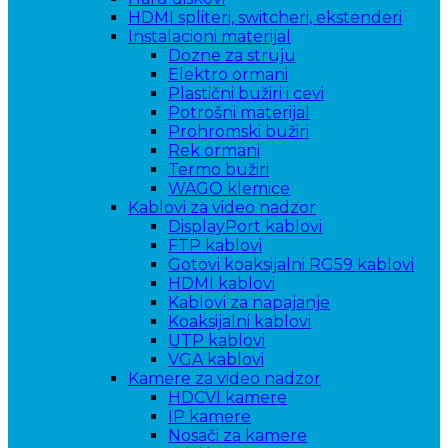
HDMI spliteri, switcheri, ekstenderi
Instalacioni materijal
Dozne za struju
Elektro ormani
Plastični bužiri i cevi
Potrošni materijal
Prohromski bužiri
Rek ormani
Termo bužiri
WAGO klemice
Kablovi za video nadzor
DisplayPort kablovi
FTP kablovi
Gotovi koaksijalni RG59 kablovi
HDMI kablovi
Kablovi za napajanje
Koaksijalni kablovi
UTP kablovi
VGA kablovi
Kamere za video nadzor
HDCVI kamere
IP kamere
Nosači za kamere