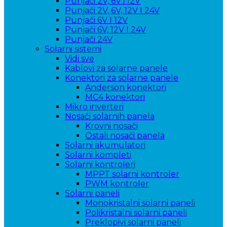
Punjači 2V, 6V i 12V
Punjači 2V, 6V, 12V I 24V
Punjači 6V I 12V
Punjači 6V, 12V I 24V
Punjači 24V
Solarni sistemi
Vidi sve
Kablovi za solarne panele
Konektori za solarne panele
Anderson konektori
MC4 konektori
Mikro inverteri
Nosači solarnih panela
Krovni nosači
Ostali nosači panela
Solarni akumulatori
Solarni kompleti
Solarni kontroleri
MPPT solarni kontroler
PWM kontroler
Solarni paneli
Monokristalni solarni paneli
Polikristalni solarni paneli
Preklopivi solarni paneli