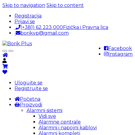
Skip to navigation
Skip to content
Registracija
Prijavi se
(+381) 62 223 000
Fizička i Pravna lica
borikvp@gmail.com
Facebook
Instagram
Ulogujte se
Registrujte se
Početna
Proizvodi
Alarmni sistemi
Vidi sve
Alarmne centrale
Alarmni i napojni kablovi
Alarmni kompleti