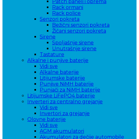
Patch paneli i oprema
Rack ormani
Rack police
Senzori pokreta
Bežični senzori pokreta
Žičani senzori pokreta
Sirene
Spoljašnje sirene
Unutrašnje sirene
Tastature
Alkalne i punjive baterije
Vidi sve
Alkalne baterije
Litijumske baterije
Punjive NiMH baterije
Punjači za NiMH baterije
Litijumske LiFePO4 baterije
Inverteri za centralno grejanje
Vidi sve
Invertori za grejanje
Olovne baterije
Vidi sve
AGM akumulatori
Akumulatori za dečije automobile