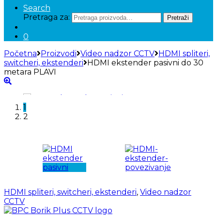
Search
Pretraga za:
Pretraži
0
Početna
Proizvodi
Video nadzor CCTV
HDMI spliteri,
switcheri, ekstenderi
HDMI ekstender pasivni do 30
metara PLAVI
1
2
HDMI spliteri, switcheri, ekstenderi
,
Video nadzor
CCTV