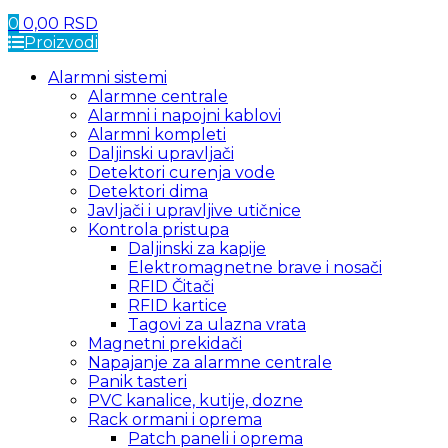
0
0,00
RSD
Proizvodi
Alarmni sistemi
Alarmne centrale
Alarmni i napojni kablovi
Alarmni kompleti
Daljinski upravljači
Detektori curenja vode
Detektori dima
Javljači i upravljive utičnice
Kontrola pristupa
Daljinski za kapije
Elektromagnetne brave i nosači
RFID Čitači
RFID kartice
Tagovi za ulazna vrata
Magnetni prekidači
Napajanje za alarmne centrale
Panik tasteri
PVC kanalice, kutije, dozne
Rack ormani i oprema
Patch paneli i oprema