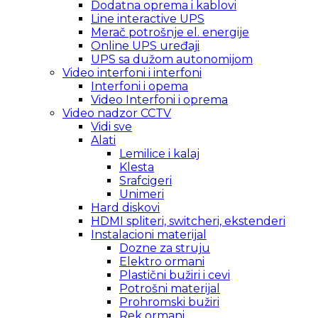
Dodatna oprema i kablovi
Line interactive UPS
Merač potrošnje el. energije
Online UPS uređaji
UPS sa dužom autonomijom
Video interfoni i interfoni
Interfoni i opema
Video Interfoni i oprema
Video nadzor CCTV
Vidi sve
Alati
Lemilice i kalaj
Klesta
Srafcigeri
Unimeri
Hard diskovi
HDMI spliteri, switcheri, ekstenderi
Instalacioni materijal
Dozne za struju
Elektro ormani
Plastični bužiri i cevi
Potrošni materijal
Prohromski bužiri
Rek ormani