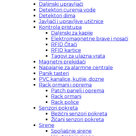
Daljinski upravljači
Detektori curenja vode
Detektori dima
Javljači i upravljive utičnice
Kontrola pristupa
Daljinski za kapije
Elektromagnetne brave i nosači
RFID Čitači
RFID kartice
Tagovi za ulazna vrata
Magnetni prekidači
Napajanje za alarmne centrale
Panik tasteri
PVC kanalice, kutije, dozne
Rack ormani i oprema
Patch paneli i oprema
Rack ormani
Rack police
Senzori pokreta
Bežični senzori pokreta
Žičani senzori pokreta
Sirene
Spoljašnje sirene