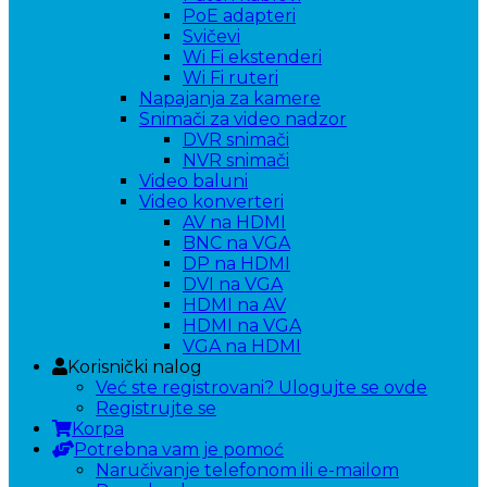
PoE adapteri
Svičevi
Wi Fi ekstenderi
Wi Fi ruteri
Napajanja za kamere
Snimači za video nadzor
DVR snimači
NVR snimači
Video baluni
Video konverteri
AV na HDMI
BNC na VGA
DP na HDMI
DVI na VGA
HDMI na AV
HDMI na VGA
VGA na HDMI
Korisnički nalog
Već ste registrovani? Ulogujte se ovde
Registrujte se
Korpa
Potrebna vam je pomoć
Naručivanje telefonom ili e-mailom