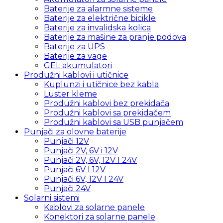
Baterije za alarmne sisteme
Baterije za električne bicikle
Baterije za invalidska kolica
Baterije za mašine za pranje podova
Baterije za UPS
Baterije za vage
GEL akumulatori
Produžni kablovi i utičnice
Kuplunzi i utičnice bez kabla
Luster kleme
Produžni kablovi bez prekidača
Produžni kablovi sa prekidačem
Produžni kablovi sa USB punjačem
Punjači za olovne baterije
Punjači 12V
Punjači 2V, 6V i 12V
Punjači 2V, 6V, 12V I 24V
Punjači 6V I 12V
Punjači 6V, 12V I 24V
Punjači 24V
Solarni sistemi
Kablovi za solarne panele
Konektori za solarne panele