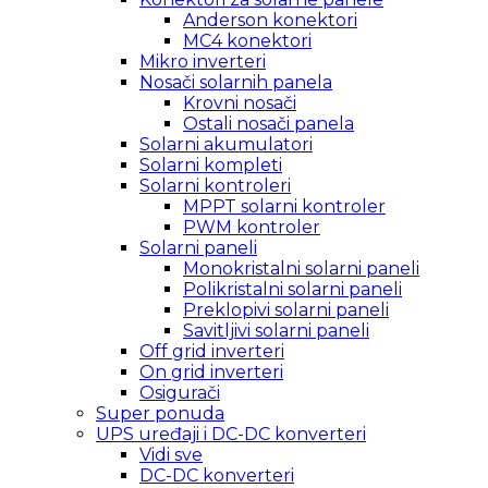
Anderson konektori
MC4 konektori
Mikro inverteri
Nosači solarnih panela
Krovni nosači
Ostali nosači panela
Solarni akumulatori
Solarni kompleti
Solarni kontroleri
MPPT solarni kontroler
PWM kontroler
Solarni paneli
Monokristalni solarni paneli
Polikristalni solarni paneli
Preklopivi solarni paneli
Savitljivi solarni paneli
Off grid inverteri
On grid inverteri
Osigurači
Super ponuda
UPS uređaji i DC-DC konverteri
Vidi sve
DC-DC konverteri