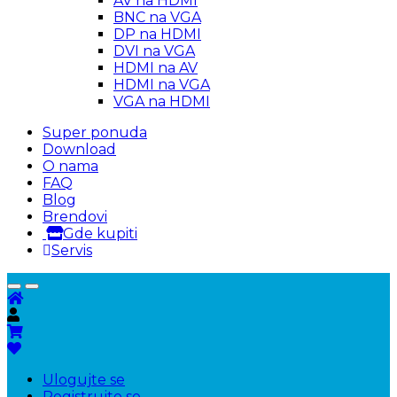
AV na HDMI
BNC na VGA
DP na HDMI
DVI na VGA
HDMI na AV
HDMI na VGA
VGA na HDMI
Super ponuda
Download
O nama
FAQ
Blog
Brendovi
Gde kupiti
Servis
Ulogujte se
Registrujte se