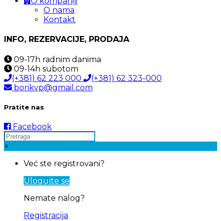
O kompaniji
O nama
Kontakt
INFO, REZERVACIJE, PRODAJA
09-17h
radnim danima
09-14h
subotom
(+381) 62 223 000
(+381) 62 323-000
borikvp@gmail.com
Pratite nas
Facebook
×
Već ste registrovani?
Ulogujte se
Nemate nalog?
Registracija