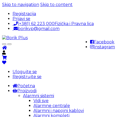
Skip to navigation
Skip to content
Registracija
Prijavi se
(+381) 62 223 000
Fizička i Pravna lica
borikvp@gmail.com
Facebook
Instagram
Ulogujte se
Registrujte se
Početna
Proizvodi
Alarmni sistemi
Vidi sve
Alarmne centrale
Alarmni i napojni kablovi
Alarmni kompleti