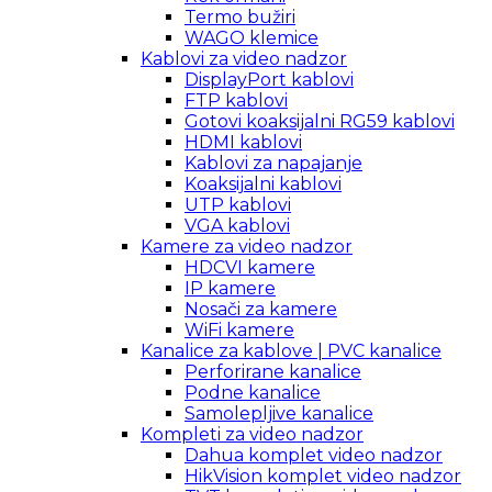
Termo bužiri
WAGO klemice
Kablovi za video nadzor
DisplayPort kablovi
FTP kablovi
Gotovi koaksijalni RG59 kablovi
HDMI kablovi
Kablovi za napajanje
Koaksijalni kablovi
UTP kablovi
VGA kablovi
Kamere za video nadzor
HDCVI kamere
IP kamere
Nosači za kamere
WiFi kamere
Kanalice za kablove | PVC kanalice
Perforirane kanalice
Podne kanalice
Samolepljive kanalice
Kompleti za video nadzor
Dahua komplet video nadzor
HikVision komplet video nadzor