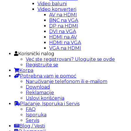
Video baluni
Video konverteri
AV na HDMI
BNC na VGA
DP na HDMI
DVI na VGA
HDMI na AV
HDMI na VGA
VGA na HDMI
Korisnički nalog
Već ste registrovani? Ulogujte se ovde
Registrujte se
Korpa
Potrebna vam je pomoć
Naručivanje telefonom ili e-mailom
Download
Reklamacije
Uslovi korišćenja
Plaćanje, Isporuka i Servis
FAQ
Isporuka
Servis
Blog / Vesti