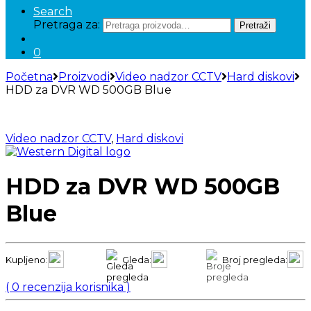
Search
Pretraga za:
Pretraži
0
Početna
Proizvodi
Video nadzor CCTV
Hard diskovi
HDD za DVR WD 500GB Blue
Video nadzor CCTV
,
Hard diskovi
HDD za DVR WD 500GB
Blue
Kupljeno:
Gleda:
Broj pregleda:
(
0
recenzija korisnika )