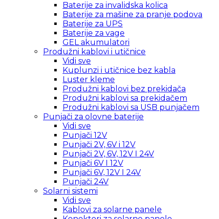
Baterije za invalidska kolica
Baterije za mašine za pranje podova
Baterije za UPS
Baterije za vage
GEL akumulatori
Produžni kablovi i utičnice
Vidi sve
Kuplunzi i utičnice bez kabla
Luster kleme
Produžni kablovi bez prekidača
Produžni kablovi sa prekidačem
Produžni kablovi sa USB punjačem
Punjači za olovne baterije
Vidi sve
Punjači 12V
Punjači 2V, 6V i 12V
Punjači 2V, 6V, 12V I 24V
Punjači 6V I 12V
Punjači 6V, 12V I 24V
Punjači 24V
Solarni sistemi
Vidi sve
Kablovi za solarne panele
Konektori za solarne panele