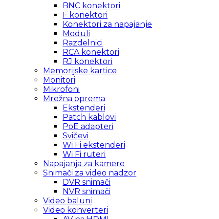
BNC konektori
F konektori
Konektori za napajanje
Moduli
Razdelnici
RCA konektori
RJ konektori
Memorijske kartice
Monitori
Mikrofoni
Mrežna oprema
Ekstenderi
Patch kablovi
PoE adapteri
Svičevi
Wi Fi ekstenderi
Wi Fi ruteri
Napajanja za kamere
Snimači za video nadzor
DVR snimači
NVR snimači
Video baluni
Video konverteri