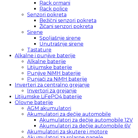
Rack ormani
Rack police
Senzori pokreta
Bežični senzori pokreta
Žičani senzori pokreta
Sirene
Spoljašnje sirene
Unutrašnje sirene
Tastature
Alkalne i punjive baterije
Alkalne baterije
Litijumske baterije
Punjive NiMH baterije
Punjači za NiMH baterije
Inverteri za centralno grejanje
Invertori za grejanje
Litijumske LiFePO4 baterije
Olovne baterije
AGM akumulatori
Akumulatori za dečije automobile
Akumulatori za dečije automobile 12V
Akumulatori za dečije automobile 6V
Akumulatori za skutere i motore
Akumulatori za solarne panele