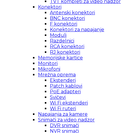
TVT kompleti za video nadzor
Konektori
Antenski konektori
BNC konektori
F konektori
Konektori za napajanje
Moduli
Razdelnici
RCA konektori
RJ konektori
Memorijske kartice
Monitori
Mikrofoni
Mrežna oprema
Ekstenderi
Patch kablovi
PoE adapteri
Svičevi
Wi Fi ekstenderi
Wi Fi ruteri
Napajanja za kamere
Snimači za video nadzor
DVR snimači
NVR snimači