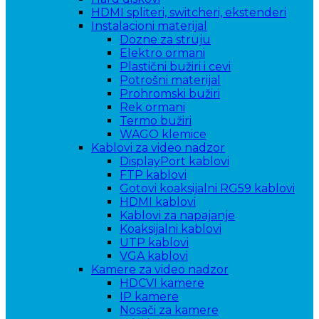
HDMI spliteri, switcheri, ekstenderi
Instalacioni materijal
Dozne za struju
Elektro ormani
Plastični bužiri i cevi
Potrošni materijal
Prohromski bužiri
Rek ormani
Termo bužiri
WAGO klemice
Kablovi za video nadzor
DisplayPort kablovi
FTP kablovi
Gotovi koaksijalni RG59 kablovi
HDMI kablovi
Kablovi za napajanje
Koaksijalni kablovi
UTP kablovi
VGA kablovi
Kamere za video nadzor
HDCVI kamere
IP kamere
Nosači za kamere