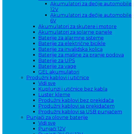
Akumulatori za dečije automobile
12V
Akumulatori za dečije automobile
6V
Akumulatori za skutere i motore
Akumulatori za solarne panele
Baterije za alarmne sisteme
Baterije za električne bicikle
Baterije za invalidska kolica
Baterije za mašine za pranje podova
Baterije za UPS
Baterije za vage
GEL akumulatori
Produžni kablovi i utičnice
Vidi sve
Kuplunzi i utičnice bez kabla
Luster kleme
Produžni kablovi bez prekidača
Produžni kablovi sa prekidačem
Produžni kablovi sa USB punjačem
Punjači za olovne baterije
Vidi sve
Punjači 12V