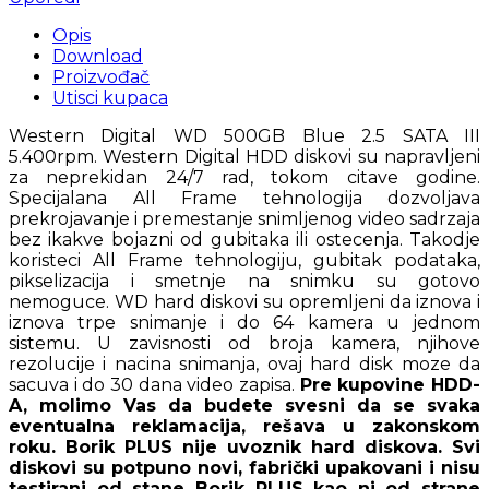
Opis
Download
Proizvođač
Utisci kupaca
Western Digital WD 500GB Blue 2.5 SATA III
5.400rpm. Western Digital HDD diskovi su napravljeni
za neprekidan 24/7 rad, tokom citave godine.
Specijalana All Frame tehnologija dozvoljava
prekrojavanje i premestanje snimljenog video sadrzaja
bez ikakve bojazni od gubitaka ili ostecenja. Takodje
koristeci All Frame tehnologiju, gubitak podataka,
pikselizacija i smetnje na snimku su gotovo
nemoguce. WD hard diskovi su opremljeni da iznova i
iznova trpe snimanje i do 64 kamera u jednom
sistemu. U zavisnosti od broja kamera, njihove
rezolucije i nacina snimanja, ovaj hard disk moze da
sacuva i do 30 dana video zapisa.
Pre kupovine HDD-
A, molimo Vas da budete svesni da se svaka
eventualna reklamacija, rešava u zakonskom
roku. Borik PLUS nije uvoznik hard diskova. Svi
diskovi su potpuno novi, fabrički upakovani i nisu
testirani od stane Borik PLUS kao ni od strane