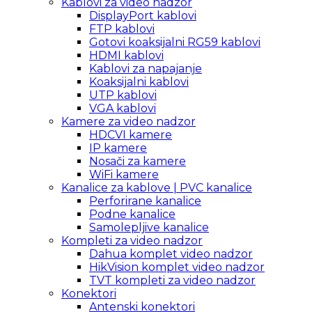
Kablovi za video nadzor
DisplayPort kablovi
FTP kablovi
Gotovi koaksijalni RG59 kablovi
HDMI kablovi
Kablovi za napajanje
Koaksijalni kablovi
UTP kablovi
VGA kablovi
Kamere za video nadzor
HDCVI kamere
IP kamere
Nosači za kamere
WiFi kamere
Kanalice za kablove | PVC kanalice
Perforirane kanalice
Podne kanalice
Samolepljive kanalice
Kompleti za video nadzor
Dahua komplet video nadzor
HikVision komplet video nadzor
TVT kompleti za video nadzor
Konektori
Antenski konektori