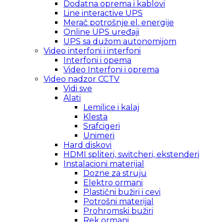
Dodatna oprema i kablovi
Line interactive UPS
Merač potrošnje el. energije
Online UPS uređaji
UPS sa dužom autonomijom
Video interfoni i interfoni
Interfoni i opema
Video Interfoni i oprema
Video nadzor CCTV
Vidi sve
Alati
Lemilice i kalaj
Klesta
Srafcigeri
Unimeri
Hard diskovi
HDMI spliteri, switcheri, ekstenderi
Instalacioni materijal
Dozne za struju
Elektro ormani
Plastični bužiri i cevi
Potrošni materijal
Prohromski bužiri
Rek ormani