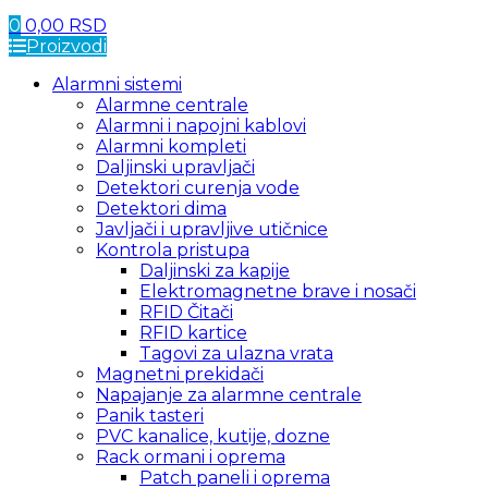
0
0,00
RSD
Proizvodi
Alarmni sistemi
Alarmne centrale
Alarmni i napojni kablovi
Alarmni kompleti
Daljinski upravljači
Detektori curenja vode
Detektori dima
Javljači i upravljive utičnice
Kontrola pristupa
Daljinski za kapije
Elektromagnetne brave i nosači
RFID Čitači
RFID kartice
Tagovi za ulazna vrata
Magnetni prekidači
Napajanje za alarmne centrale
Panik tasteri
PVC kanalice, kutije, dozne
Rack ormani i oprema
Patch paneli i oprema