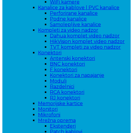
WiFi kamere
Kanalice za kablove | PVC kanalice
Perforirane kanalice
Podne kanalice
Samolepljive kanalice
Kompleti za video nadzor
Dahua komplet video nadzor
HikVision komplet video nadzor
TVT kompleti za video nadzor
Konektori
Antenski konektori
BNC konektori
F konektori
Konektori za napajanje
Moduli
Razdelnici
RCA konektori
RJ konektori
Memorijske kartice
Monitori
Mikrofoni
Mrežna oprema
Ekstenderi
Patch kablovi