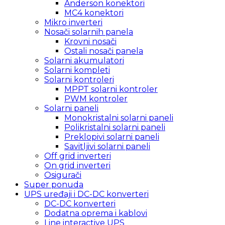
Anderson konektori
MC4 konektori
Mikro inverteri
Nosači solarnih panela
Krovni nosači
Ostali nosači panela
Solarni akumulatori
Solarni kompleti
Solarni kontroleri
MPPT solarni kontroler
PWM kontroler
Solarni paneli
Monokristalni solarni paneli
Polikristalni solarni paneli
Preklopivi solarni paneli
Savitljivi solarni paneli
Off grid inverteri
On grid inverteri
Osigurači
Super ponuda
UPS uređaji i DC-DC konverteri
DC-DC konverteri
Dodatna oprema i kablovi
Line interactive UPS