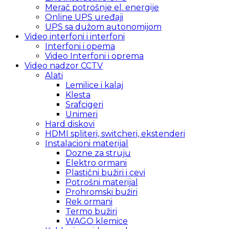
Merač potrošnje el. energije
Online UPS uređaji
UPS sa dužom autonomijom
Video interfoni i interfoni
Interfoni i opema
Video Interfoni i oprema
Video nadzor CCTV
Alati
Lemilice i kalaj
Klesta
Srafcigeri
Unimeri
Hard diskovi
HDMI spliteri, switcheri, ekstenderi
Instalacioni materijal
Dozne za struju
Elektro ormani
Plastični bužiri i cevi
Potrošni materijal
Prohromski bužiri
Rek ormani
Termo bužiri
WAGO klemice