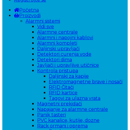
Početna
Proizvodi
Alarmni sistemi
Vidi sve
Alarmne centrale
Alarmni i napojni kablovi
Alarmni kompleti
Daljinski upravljači
Detektori curenja vode
Detektori dima
Javljači i upravljive utičnice
Kontrola pristupa
Daljinski za kapije
Elektromagnetne brave i nosači
RFID Čitači
RFID kartice
Tagovi za ulazna vrata
Magnetni prekidači
Napajanje za alarmne centrale
Panik tasteri
PVC kanalice, kutije, dozne
Rack ormani i oprema