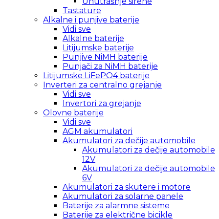
Unutrašnje sirene
Tastature
Alkalne i punjive baterije
Vidi sve
Alkalne baterije
Litijumske baterije
Punjive NiMH baterije
Punjači za NiMH baterije
Litijumske LiFePO4 baterije
Inverteri za centralno grejanje
Vidi sve
Invertori za grejanje
Olovne baterije
Vidi sve
AGM akumulatori
Akumulatori za dečije automobile
Akumulatori za dečije automobile
12V
Akumulatori za dečije automobile
6V
Akumulatori za skutere i motore
Akumulatori za solarne panele
Baterije za alarmne sisteme
Baterije za električne bicikle