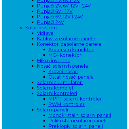
Punjači 2V, 6V i 12V
Punjači 2V, 6V, 12V I 24V
Punjači 6V I 12V
Punjači 6V, 12V I 24V
Punjači 24V
Solarni sistemi
Vidi sve
Kablovi za solarne panele
Konektori za solarne panele
Anderson konektori
MC4 konektori
Mikro inverteri
Nosači solarnih panela
Krovni nosači
Ostali nosači panela
Solarni akumulatori
Solarni kompleti
Solarni kontroleri
MPPT solarni kontroler
PWM kontroler
Solarni paneli
Monokristalni solarni paneli
Polikristalni solarni paneli
Preklopivi solarni paneli