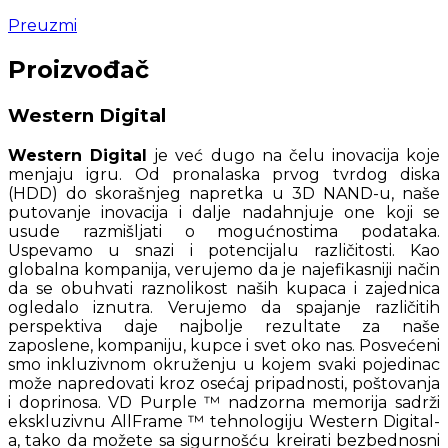
Preuzmi
Proizvođač
Western Digital
Western Digital
je već dugo na čelu inovacija koje
menjaju igru. Od pronalaska prvog tvrdog diska
(HDD) do skorašnjeg napretka u 3D NAND-u, naše
putovanje inovacija i dalje nadahnjuje one koji se
usude razmišljati o mogućnostima podataka.
Uspevamo u snazi i potencijalu različitosti. Kao
globalna kompanija, verujemo da je najefikasniji način
da se obuhvati raznolikost naših kupaca i zajednica
ogledalo iznutra. Verujemo da spajanje različitih
perspektiva daje najbolje rezultate za naše
zaposlene, kompaniju, kupce i svet oko nas. Posvećeni
smo inkluzivnom okruženju u kojem svaki pojedinac
može napredovati kroz osećaj pripadnosti, poštovanja
i doprinosa. VD Purple ™ nadzorna memorija sadrži
ekskluzivnu AllFrame ™ tehnologiju Western Digital-
a, tako da možete sa sigurnošću kreirati bezbednosni