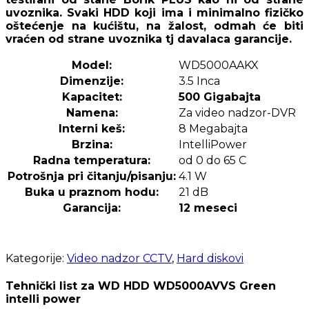
uvoznika. Svaki HDD koji ima i minimalno fizičko
oštećenje na kućištu, na žalost, odmah će biti
vraćen od strane uvoznika tj davalaca garancije.
Model:
WD5000AAKX
Dimenzije:
3.5 Inca
Kapacitet:
500 Gigabajta
Namena:
Za video nadzor-DVR
Interni keš:
8 Megabajta
Brzina:
IntelliPower
Radna temperatura:
od 0 do 65 C
Potrošnja pri čitanju/pisanju:
4.1 W
Buka u praznom hodu:
21 dB
Garancija:
12 meseci
Kategorije:
Video nadzor CCTV
,
Hard diskovi
Tehnički list za WD HDD WD5000AVVS Green
intelli power