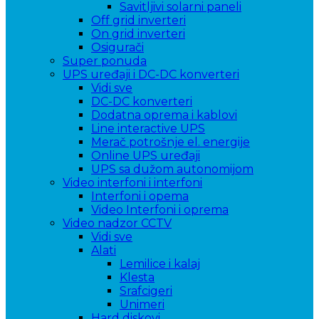
Savitljivi solarni paneli
Off grid inverteri
On grid inverteri
Osigurači
Super ponuda
UPS uređaji i DC-DC konverteri
Vidi sve
DC-DC konverteri
Dodatna oprema i kablovi
Line interactive UPS
Merač potrošnje el. energije
Online UPS uređaji
UPS sa dužom autonomijom
Video interfoni i interfoni
Interfoni i opema
Video Interfoni i oprema
Video nadzor CCTV
Vidi sve
Alati
Lemilice i kalaj
Klesta
Srafcigeri
Unimeri
Hard diskovi