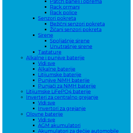
Patch paneli i oprema
Rack ormani
Rack police
Senzori pokreta
Bežični senzori pokreta
Žičani senzori pokreta
Sirene
Spoljašnje sirene
Unutrašnje sirene
Tastature
Alkalne i punjive baterije
Vidi sve
Alkalne baterije
Litijumske baterije
Punjive NiMH baterije
Punjači za NiMH baterije
Litijumske LiFePO4 baterije
Inverteri za centralno grejanje
Vidi sve
Invertori za grejanje
Olovne baterije
Vidi sve
AGM akumulatori
Akumulatori za dečije automobile