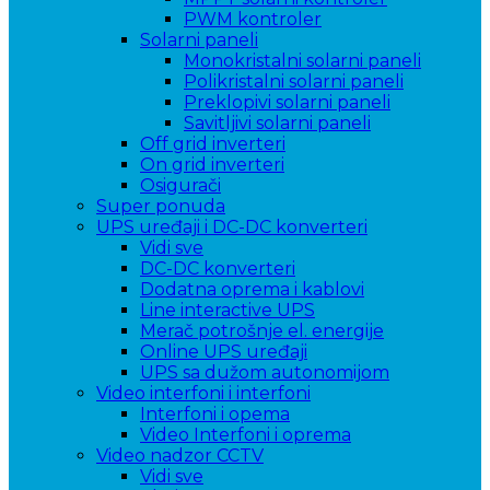
PWM kontroler
Solarni paneli
Monokristalni solarni paneli
Polikristalni solarni paneli
Preklopivi solarni paneli
Savitljivi solarni paneli
Off grid inverteri
On grid inverteri
Osigurači
Super ponuda
UPS uređaji i DC-DC konverteri
Vidi sve
DC-DC konverteri
Dodatna oprema i kablovi
Line interactive UPS
Merač potrošnje el. energije
Online UPS uređaji
UPS sa dužom autonomijom
Video interfoni i interfoni
Interfoni i opema
Video Interfoni i oprema
Video nadzor CCTV
Vidi sve