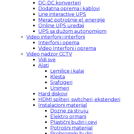
DC-DC konverteri
Dodatna oprema i kablovi
Line interactive UPS
Merač potrošnje el. energije
Online UPS uređaji
UPS sa dužom autonomijom
Video interfoni i interfoni
Interfoni i opema
Video Interfoni i oprema
Video nadzor CCTV
Vidi sve
Alati
Lemilice i kalaj
Klesta
Srafcigeri
Unimeri
Hard diskovi
HDMI spliteri, switcheri, ekstenderi
Instalacioni materijal
Dozne za struju
Elektro ormani
Plastični bužiri i cevi
Potrošni materijal
Prohromski bužiri