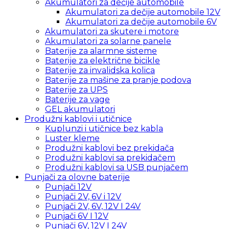
Akumulatori za dečije automobile
Akumulatori za dečije automobile 12V
Akumulatori za dečije automobile 6V
Akumulatori za skutere i motore
Akumulatori za solarne panele
Baterije za alarmne sisteme
Baterije za električne bicikle
Baterije za invalidska kolica
Baterije za mašine za pranje podova
Baterije za UPS
Baterije za vage
GEL akumulatori
Produžni kablovi i utičnice
Kuplunzi i utičnice bez kabla
Luster kleme
Produžni kablovi bez prekidača
Produžni kablovi sa prekidačem
Produžni kablovi sa USB punjačem
Punjači za olovne baterije
Punjači 12V
Punjači 2V, 6V i 12V
Punjači 2V, 6V, 12V I 24V
Punjači 6V I 12V
Punjači 6V, 12V I 24V