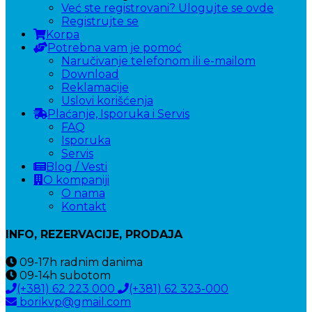
Već ste registrovani? Ulogujte se ovde
Registrujte se
Korpa
Potrebna vam je pomoć
Naručivanje telefonom ili e-mailom
Download
Reklamacije
Uslovi korišćenja
Plaćanje, Isporuka i Servis
FAQ
Isporuka
Servis
Blog / Vesti
O kompaniji
O nama
Kontakt
INFO, REZERVACIJE, PRODAJA
09-17h
radnim danima
09-14h
subotom
(+381) 62 223 000
(+381) 62 323-000
borikvp@gmail.com