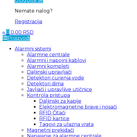
Ulogujte se
Nemate nalog?
Registracija
0
0,00
RSD
Proizvodi
Alarmni sistemi
Alarmne centrale
Alarmni i napojni kablovi
Alarmni kompleti
Daljinski upravljači
Detektori curenja vode
Detektori dima
Javljači i upravljive utičnice
Kontrola pristupa
Daljinski za kapije
Elektromagnetne brave i nosači
RFID Čitači
RFID kartice
Tagovi za ulazna vrata
Magnetni prekidači
Napajanje za alarmne centrale