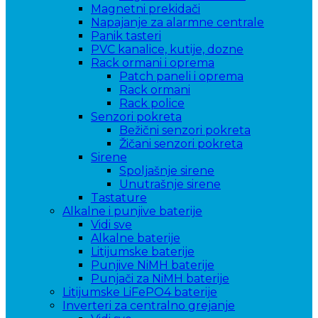
Magnetni prekidači
Napajanje za alarmne centrale
Panik tasteri
PVC kanalice, kutije, dozne
Rack ormani i oprema
Patch paneli i oprema
Rack ormani
Rack police
Senzori pokreta
Bežični senzori pokreta
Žičani senzori pokreta
Sirene
Spoljašnje sirene
Unutrašnje sirene
Tastature
Alkalne i punjive baterije
Vidi sve
Alkalne baterije
Litijumske baterije
Punjive NiMH baterije
Punjači za NiMH baterije
Litijumske LiFePO4 baterije
Inverteri za centralno grejanje