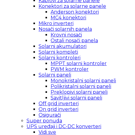
Kablovi za solarne panele
Konektori za solarne panele
Anderson konektori
MC4 konektori
Mikro inverteri
Nosači solarnih panela
Krovni nosači
Ostali nosači panela
Solarni akumulatori
Solarni kompleti
Solarni kontroleri
MPPT solarni kontroler
PWM kontroler
Solarni paneli
Monokristalni solarni paneli
Polikristalni solarni paneli
Preklopivi solarni paneli
Savitljivi solarni paneli
Off grid inverteri
On grid inverteri
Osigurači
Super ponuda
UPS uređaji i DC-DC konverteri
Vidi sve