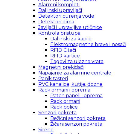
Alarmni kompleti
Daljinski upravljači
Detektori curenja vode
Detektori dima
Javljači i upravljive utičnice
Kontrola pristupa
Daljinski za kapije
Elektromagnetne brave i nosači
RFID Čitači
RFID kartice
Tagovi za ulazna vrata
Magnetni prekidači
Napajanje za alarmne centrale
Panik tasteri
PVC kanalice, kutije, dozne
Rack ormani i oprema
Patch paneli i oprema
Rack ormani
Rack police
Senzori pokreta
Bežični senzori pokreta
Žičani senzori pokreta
Sirene