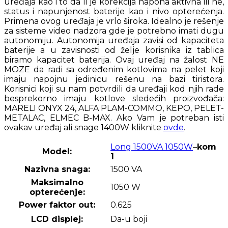
uređaja kao i to da li je korekcija napona aktivna ili ne,
status i napunjenost baterije kao i nivo opterećenja.
Primena ovog uređaja je vrlo široka. Idealno je rešenje
za sisteme video nadzora gde je potrebno imati dugu
autonomiju. Autonomija uređaja zavisi od kapaciteta
baterije a u zavisnosti od želje korisnika iz tablica
biramo kapacitet baterija. Ovaj uređaj na žalost NE
MOZE da radi sa određenim kotlovima na pelet koji
imaju napojnu jedinicu rešenu na bazi tiristora.
Korisnici koji su nam potvrdili da uređaji kod njih rade
besprekorno imaju kotlove sledećih proizvođača:
MARELI ONYX 24, ALFA PLAM-COMMO, KEPO, PELET-
METALAC, ELMEC B-MAX. Ako Vam je potreban isti
ovakav uređaj ali snage 1400W kliknite
ovde
.
Long 1500VA 1050W
–
kom
Model:
1
Nazivna snaga:
1500 VA
Maksimalno
1050 W
opterećenje:
Power faktor out:
0.625
LCD displej:
Da-u boji