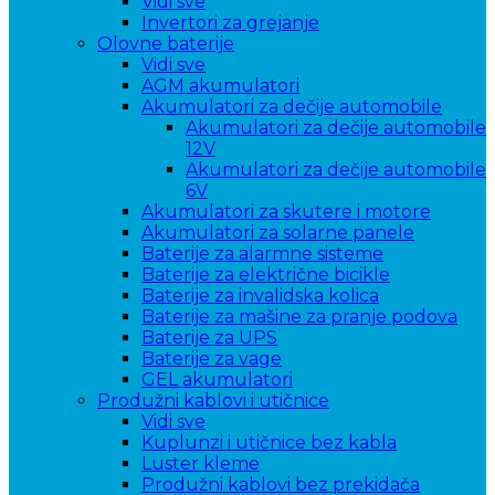
Vidi sve
Invertori za grejanje
Olovne baterije
Vidi sve
AGM akumulatori
Akumulatori za dečije automobile
Akumulatori za dečije automobile
12V
Akumulatori za dečije automobile
6V
Akumulatori za skutere i motore
Akumulatori za solarne panele
Baterije za alarmne sisteme
Baterije za električne bicikle
Baterije za invalidska kolica
Baterije za mašine za pranje podova
Baterije za UPS
Baterije za vage
GEL akumulatori
Produžni kablovi i utičnice
Vidi sve
Kuplunzi i utičnice bez kabla
Luster kleme
Produžni kablovi bez prekidača