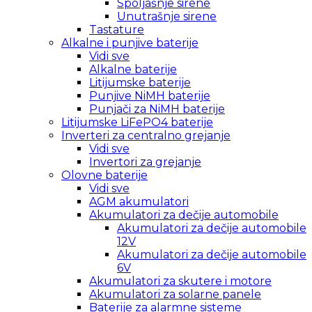
Spoljašnje sirene
Unutrašnje sirene
Tastature
Alkalne i punjive baterije
Vidi sve
Alkalne baterije
Litijumske baterije
Punjive NiMH baterije
Punjači za NiMH baterije
Litijumske LiFePO4 baterije
Inverteri za centralno grejanje
Vidi sve
Invertori za grejanje
Olovne baterije
Vidi sve
AGM akumulatori
Akumulatori za dečije automobile
Akumulatori za dečije automobile
12V
Akumulatori za dečije automobile
6V
Akumulatori za skutere i motore
Akumulatori za solarne panele
Baterije za alarmne sisteme