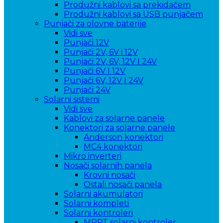
Produžni kablovi sa prekidačem
Produžni kablovi sa USB punjačem
Punjači za olovne baterije
Vidi sve
Punjači 12V
Punjači 2V, 6V i 12V
Punjači 2V, 6V, 12V I 24V
Punjači 6V I 12V
Punjači 6V, 12V I 24V
Punjači 24V
Solarni sistemi
Vidi sve
Kablovi za solarne panele
Konektori za solarne panele
Anderson konektori
MC4 konektori
Mikro inverteri
Nosači solarnih panela
Krovni nosači
Ostali nosači panela
Solarni akumulatori
Solarni kompleti
Solarni kontroleri
MPPT solarni kontroler