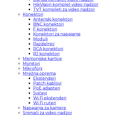
HikVision komplet video nadzor
TVT kompleti za video nadzor
Konektori
Antenski konektori
BNC konektori
F konektori
Konektori za napajanje
Moduli
Razdelnici
RCA konektori
RJ konektori
Memorijske kartice
Monitori
Mikrofoni
Mrežna oprema
Ekstenderi
Patch kablovi
PoE adapteri
Svičevi
Wi Fi ekstenderi
Wi Fi ruteri
Napajanja za kamere
Snimači za video nadzor