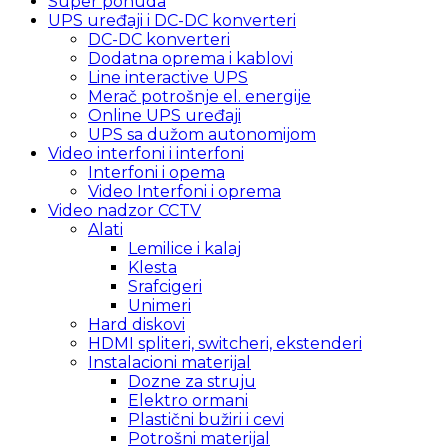
Super ponuda
UPS uređaji i DC-DC konverteri
DC-DC konverteri
Dodatna oprema i kablovi
Line interactive UPS
Merač potrošnje el. energije
Online UPS uređaji
UPS sa dužom autonomijom
Video interfoni i interfoni
Interfoni i opema
Video Interfoni i oprema
Video nadzor CCTV
Alati
Lemilice i kalaj
Klesta
Srafcigeri
Unimeri
Hard diskovi
HDMI spliteri, switcheri, ekstenderi
Instalacioni materijal
Dozne za struju
Elektro ormani
Plastični bužiri i cevi
Potrošni materijal