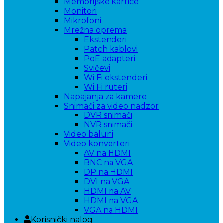
Memorijske kartice
Monitori
Mikrofoni
Mrežna oprema
Ekstenderi
Patch kablovi
PoE adapteri
Svičevi
Wi Fi ekstenderi
Wi Fi ruteri
Napajanja za kamere
Snimači za video nadzor
DVR snimači
NVR snimači
Video baluni
Video konverteri
AV na HDMI
BNC na VGA
DP na HDMI
DVI na VGA
HDMI na AV
HDMI na VGA
VGA na HDMI
Korisnički nalog