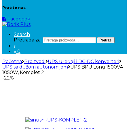
Pratite nas
Facebook
Search
Pretraga za:
Pretraži
0
Početna
Proizvodi
UPS uređaji i DC-DC konverteri
UPS sa dužom autonomijom
UPS BPU Long 1500VA
1050W, Komplet 2
-
22%