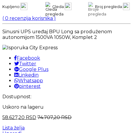
Kupljeno:
Gleda:
Broj pregleda:
(
0
recenzija korisnika )
Sinusni UPS uređaj BPU Long sa produženom
autonomijom 1500VA 1050W, Komplet 2
Facebook
Twitter
Google Plus
Linkedin
Whatsapp
pinterest
Dostupnost:
Uskoro na lageru
58.627,20
RSD
74.707,20
RSD
Lista želja