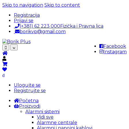
Skip to navigation
Skip to content
Registracija
Prijavi se
(+381) 62 223 000
Fizička i Pravna lica
borikvp@gmail.com
Facebook
Instagram
Ulogujte se
Registrujte se
Početna
Proizvodi
Alarmni sistemi
Vidi sve
Alarmne centrale
Alarmni i napojni kablovi