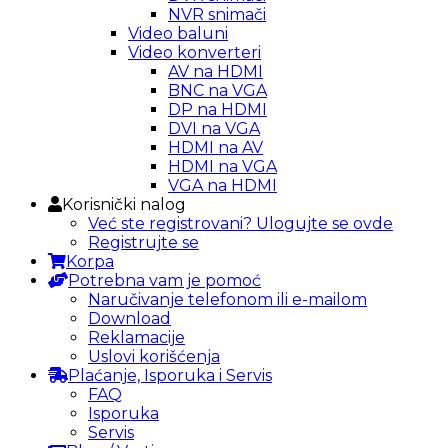
NVR snimači
Video baluni
Video konverteri
AV na HDMI
BNC na VGA
DP na HDMI
DVI na VGA
HDMI na AV
HDMI na VGA
VGA na HDMI
Korisnički nalog
Već ste registrovani? Ulogujte se ovde
Registrujte se
Korpa
Potrebna vam je pomoć
Naručivanje telefonom ili e-mailom
Download
Reklamacije
Uslovi korišćenja
Plaćanje, Isporuka i Servis
FAQ
Isporuka
Servis