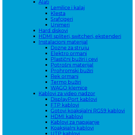
Alati
Lemilice i kalaj
Klesta
Srafcigeri
Unimeri
Hard diskovi
HDMI spliteri, switcheri, ekstenderi
Instalacioni materijal
Dozne za struju
Elektro ormani
Plastični bužiri i cevi
Potrošni materijal
Prohromski bužiri
Rek ormani
Termo bužiri
WAGO klemice
Kablovi za video nadzor
DisplayPort kablovi
FTP kablovi
Gotovi koaksijalni RG59 kablovi
HDMI kablovi
Kablovi za napajanje
Koaksijalni kablovi
UTP kablovi