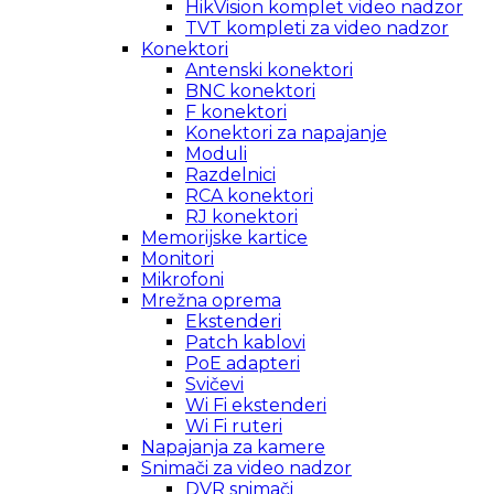
HikVision komplet video nadzor
TVT kompleti za video nadzor
Konektori
Antenski konektori
BNC konektori
F konektori
Konektori za napajanje
Moduli
Razdelnici
RCA konektori
RJ konektori
Memorijske kartice
Monitori
Mikrofoni
Mrežna oprema
Ekstenderi
Patch kablovi
PoE adapteri
Svičevi
Wi Fi ekstenderi
Wi Fi ruteri
Napajanja za kamere
Snimači za video nadzor
DVR snimači