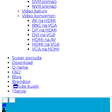
DVR snimači
NVR snimači
Video baluni
Video konverteri
AV na HDMI
BNC na VGA
DP na HDMI
DVI na VGA
HDMI na AV
HDMI na VGA
VGA na HDMI
Super ponuda
Download
O nama
FAQ
Blog
Brendovi
Gde kupiti
Servis