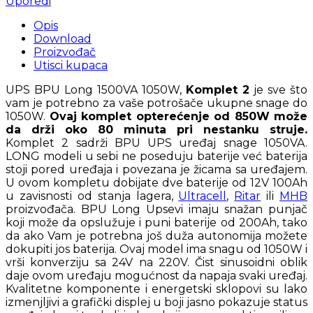
Uporedi
Opis
Download
Proizvođač
Utisci kupaca
UPS BPU Long 1500VA 1050W,
Komplet 2
je sve što
vam je potrebno za vaše potrošače ukupne snage do
1050W.
Ovaj komplet opterećenje od 850W može
da drži oko 80 minuta pri nestanku struje.
Komplet 2 sadrži BPU UPS uređaj snage 1050VA.
LONG modeli u sebi ne poseduju baterije već baterija
stoji pored uređaja i povezana je žicama sa uređajem.
U ovom kompletu dobijate dve baterije od 12V 100Ah
u zavisnosti od stanja lagera,
Ultracell
,
Ritar
ili
MHB
proizvođača. BPU Long Upsevi imaju snažan punjač
koji može da opslužuje i puni baterije od 200Ah, tako
da ako Vam je potrebna još duža autonomija možete
dokupiti jos baterija. Ovaj model ima snagu od 1050W i
vrši konverziju sa 24V na 220V. Čist sinusoidni oblik
daje ovom uređaju mogućnost da napaja svaki uređaj.
Kvalitetne komponente i energetski sklopovi su lako
izmenjljivi a grafički displej u boji jasno pokazuje status