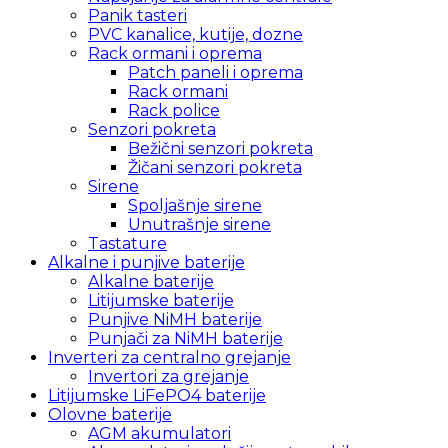
Panik tasteri
PVC kanalice, kutije, dozne
Rack ormani i oprema
Patch paneli i oprema
Rack ormani
Rack police
Senzori pokreta
Bežični senzori pokreta
Žičani senzori pokreta
Sirene
Spoljašnje sirene
Unutrašnje sirene
Tastature
Alkalne i punjive baterije
Alkalne baterije
Litijumske baterije
Punjive NiMH baterije
Punjači za NiMH baterije
Inverteri za centralno grejanje
Invertori za grejanje
Litijumske LiFePO4 baterije
Olovne baterije
AGM akumulatori