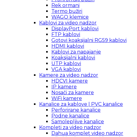
Rek ormani
Termo bužiri
WAGO klemice
Kablovi za video nadzor
DisplayPort kablovi
FTP kablovi
Gotovi koaksijalni RG59 kablovi
HDMI kablovi
Kablovi za napajanje
Koaksijalni kablovi
UTP kablovi
VGA kablovi
Kamere za video nadzor
HDCVI kamere
IP kamere
Nosači za kamere
WiFi kamere
Kanalice za kablove | PVC kanalice
Perforirane kanalice
Podne kanalice
Samolepljive kanalice
Kompleti za video nadzor
Dahua komplet video nadzor