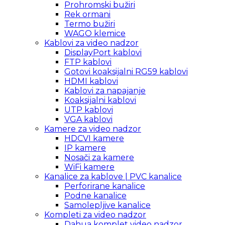
Prohromski bužiri
Rek ormani
Termo bužiri
WAGO klemice
Kablovi za video nadzor
DisplayPort kablovi
FTP kablovi
Gotovi koaksijalni RG59 kablovi
HDMI kablovi
Kablovi za napajanje
Koaksijalni kablovi
UTP kablovi
VGA kablovi
Kamere za video nadzor
HDCVI kamere
IP kamere
Nosači za kamere
WiFi kamere
Kanalice za kablove | PVC kanalice
Perforirane kanalice
Podne kanalice
Samolepljive kanalice
Kompleti za video nadzor
Dahua komplet video nadzor