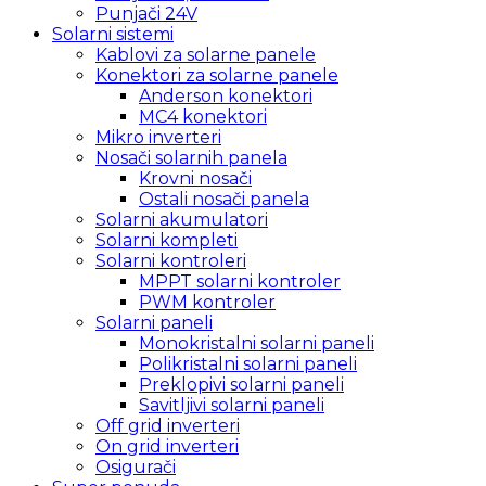
Punjači 24V
Solarni sistemi
Kablovi za solarne panele
Konektori za solarne panele
Anderson konektori
MC4 konektori
Mikro inverteri
Nosači solarnih panela
Krovni nosači
Ostali nosači panela
Solarni akumulatori
Solarni kompleti
Solarni kontroleri
MPPT solarni kontroler
PWM kontroler
Solarni paneli
Monokristalni solarni paneli
Polikristalni solarni paneli
Preklopivi solarni paneli
Savitljivi solarni paneli
Off grid inverteri
On grid inverteri
Osigurači