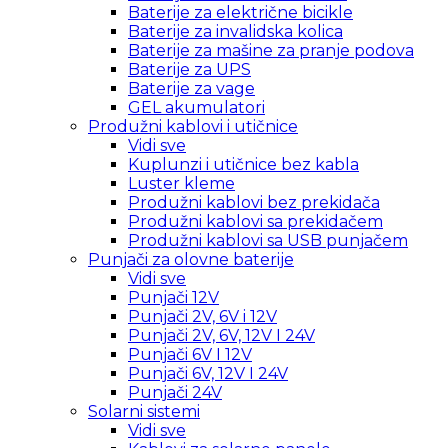
Baterije za električne bicikle
Baterije za invalidska kolica
Baterije za mašine za pranje podova
Baterije za UPS
Baterije za vage
GEL akumulatori
Produžni kablovi i utičnice
Vidi sve
Kuplunzi i utičnice bez kabla
Luster kleme
Produžni kablovi bez prekidača
Produžni kablovi sa prekidačem
Produžni kablovi sa USB punjačem
Punjači za olovne baterije
Vidi sve
Punjači 12V
Punjači 2V, 6V i 12V
Punjači 2V, 6V, 12V I 24V
Punjači 6V I 12V
Punjači 6V, 12V I 24V
Punjači 24V
Solarni sistemi
Vidi sve