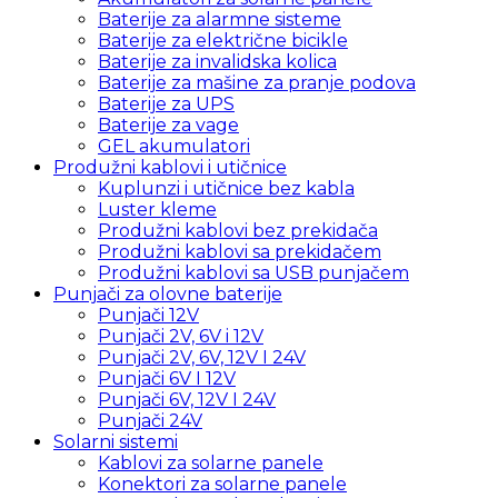
Baterije za alarmne sisteme
Baterije za električne bicikle
Baterije za invalidska kolica
Baterije za mašine za pranje podova
Baterije za UPS
Baterije za vage
GEL akumulatori
Produžni kablovi i utičnice
Kuplunzi i utičnice bez kabla
Luster kleme
Produžni kablovi bez prekidača
Produžni kablovi sa prekidačem
Produžni kablovi sa USB punjačem
Punjači za olovne baterije
Punjači 12V
Punjači 2V, 6V i 12V
Punjači 2V, 6V, 12V I 24V
Punjači 6V I 12V
Punjači 6V, 12V I 24V
Punjači 24V
Solarni sistemi
Kablovi za solarne panele
Konektori za solarne panele