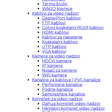
Termo bužiri
WAGO klemice
Kablovi za video nadzor
DisplayPort kablovi
FTP kablovi
Gotovi koaksijalni RG59 kablovi
HDMI kablovi
Kablovi za napajanje
Koaksijalni kablovi
UTP kablovi
VGA kablovi
Kamere za video nadzor
HDCVI kamere
IP kamere
Nosači za kamere
WiFi kamere
Kanalice za kablove | PVC kanalice
Perforirane kanalice
Podne kanalice
Samolepljive kanalice
Kompleti za video nadzor
Dahua komplet video nadzor
HikVision komplet video nadzor