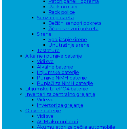
Patch paneli i oprema
Rack ormani
Rack police
Senzori pokreta
Bežični senzori pokreta
Žičani senzori pokreta
Sirene
Spoljašnje sirene
Unutrašnje sirene
Tastature
Alkalne i punjive baterije
Vidi sve
Alkalne baterije
Litijumske baterije
Punjive NiMH baterije
Punjači za NiMH baterije
Litijumske LiFePO4 baterije
Inverteri za centralno grejanje
Vidi sve
Invertori za grejanje
Olovne baterije
Vidi sve
AGM akumulatori
Akumulatori za dečije automobile