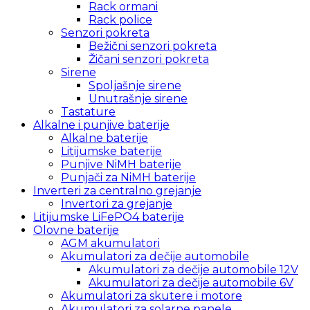
Rack ormani
Rack police
Senzori pokreta
Bežični senzori pokreta
Žičani senzori pokreta
Sirene
Spoljašnje sirene
Unutrašnje sirene
Tastature
Alkalne i punjive baterije
Alkalne baterije
Litijumske baterije
Punjive NiMH baterije
Punjači za NiMH baterije
Inverteri za centralno grejanje
Invertori za grejanje
Litijumske LiFePO4 baterije
Olovne baterije
AGM akumulatori
Akumulatori za dečije automobile
Akumulatori za dečije automobile 12V
Akumulatori za dečije automobile 6V
Akumulatori za skutere i motore
Akumulatori za solarne panele