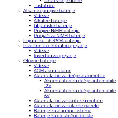
Unutrašnje sirene
Tastature
Alkalne i punjive baterije
Vidi sve
Alkalne baterije
Litijumske baterije
Punjive NiMH baterije
Punjači za NiMH baterije
Litijumske LiFePO4 baterije
Inverteri za centralno grejanje
Vidi sve
Invertori za grejanje
Olovne baterije
Vidi sve
AGM akumulatori
Akumulatori za dečije automobile
Akumulatori za dečije automobile
12V
Akumulatori za dečije automobile
6V
Akumulatori za skutere i motore
Akumulatori za solarne panele
Baterije za alarmne sisteme
Baterije za električne bicikle