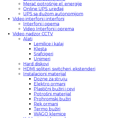
Merač potrošnje el. energije
Online UPS uređaji
UPS sa dužom autonomijom
Video interfoni i interfoni
Interfoni i opema
Video Interfoni i oprema
Video nadzor CCTV
Alati
Lemilice i kalaj
Klesta
Srafcigeri
Unimeri
Hard diskovi
HDMI spliteri, switcheri, ekstenderi
Instalacioni materijal
Dozne za struju
Elektro ormani
Plastični bužiri i cevi
Potrošni materijal
Prohromski bužiri
Rek ormani
Termo bužiri
WAGO klemice