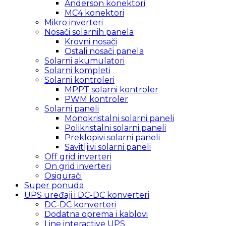
Anderson konektori
MC4 konektori
Mikro inverteri
Nosači solarnih panela
Krovni nosači
Ostali nosači panela
Solarni akumulatori
Solarni kompleti
Solarni kontroleri
MPPT solarni kontroler
PWM kontroler
Solarni paneli
Monokristalni solarni paneli
Polikristalni solarni paneli
Preklopivi solarni paneli
Savitljivi solarni paneli
Off grid inverteri
On grid inverteri
Osigurači
Super ponuda
UPS uređaji i DC-DC konverteri
DC-DC konverteri
Dodatna oprema i kablovi
Line interactive UPS