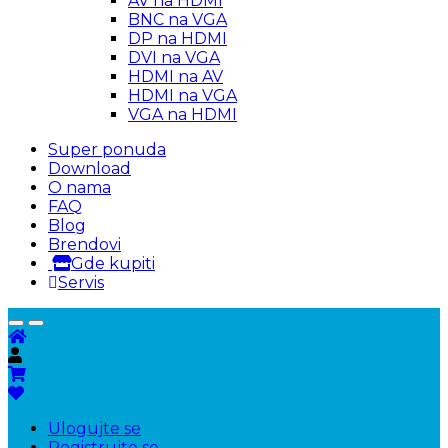
AV na HDMI
BNC na VGA
DP na HDMI
DVI na VGA
HDMI na AV
HDMI na VGA
VGA na HDMI
Super ponuda
Download
O nama
FAQ
Blog
Brendovi
Gde kupiti
Servis
Ulogujte se
Registrujte se