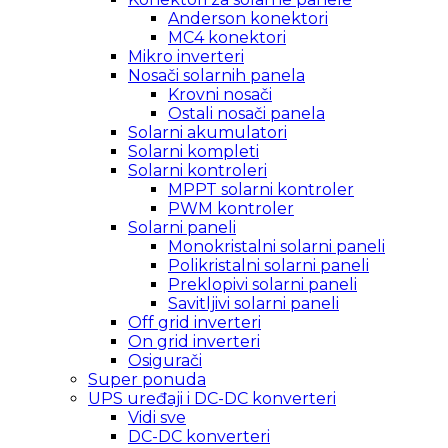
Anderson konektori
MC4 konektori
Mikro inverteri
Nosači solarnih panela
Krovni nosači
Ostali nosači panela
Solarni akumulatori
Solarni kompleti
Solarni kontroleri
MPPT solarni kontroler
PWM kontroler
Solarni paneli
Monokristalni solarni paneli
Polikristalni solarni paneli
Preklopivi solarni paneli
Savitljivi solarni paneli
Off grid inverteri
On grid inverteri
Osigurači
Super ponuda
UPS uređaji i DC-DC konverteri
Vidi sve
DC-DC konverteri