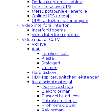
Dodatna oprema i kablovi
Line interactive UPS
Merač potrošnje el. energije
Online UPS uređaji
UPS sa dužom autonomijom
Video interfoni i interfoni
Interfoni i opema
Video Interfoni i oprema
Video nadzor CCTV
Vidi sve
Alati
Lemilice i kalaj
Klesta
Srafcigeri
Unimeri
Hard diskovi
HDMI spliteri, switcheri, ekstenderi
Instalacioni materijal
Dozne za struju
Elektro ormani
Plastični bužiri i cevi
Potrošni materijal
Prohromski bužiri
Rek ormani