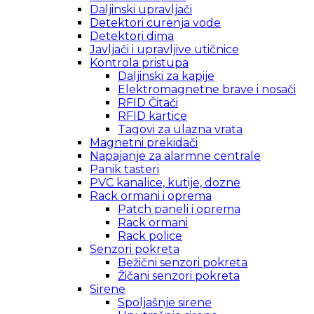
Daljinski upravljači
Detektori curenja vode
Detektori dima
Javljači i upravljive utičnice
Kontrola pristupa
Daljinski za kapije
Elektromagnetne brave i nosači
RFID Čitači
RFID kartice
Tagovi za ulazna vrata
Magnetni prekidači
Napajanje za alarmne centrale
Panik tasteri
PVC kanalice, kutije, dozne
Rack ormani i oprema
Patch paneli i oprema
Rack ormani
Rack police
Senzori pokreta
Bežični senzori pokreta
Žičani senzori pokreta
Sirene
Spoljašnje sirene