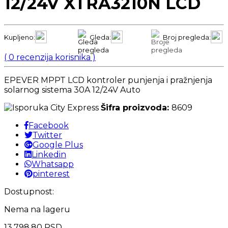
12/24V XTRA3210N LCD
Kupljeno:
Gleda:
Broj pregleda:
(
0
recenzija korisnika )
EPEVER MPPT LCD kontroler punjenja i pražnjenja
solarnog sistema 30A 12/24V Auto
Šifra proizvoda:
8609
Facebook
Twitter
Google Plus
Linkedin
Whatsapp
pinterest
Dostupnost:
Nema na lageru
13.798,80
RSD