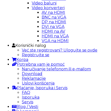
Video baluni
Video konverteri
AV na HDMI
BNC na VGA
DP na HDMI
DVI na VGA
HDMI na AV
HDMI na VGA
VGA na HDMI
Korisnički nalog
Već ste registrovani? Ulogujte se ovde
Registrujte se
Korpa
Potrebna vam je pomoć
Naručivanje telefonom ili e-mailom
Download
Reklamacije
Uslovi korišćenja
Plaćanje, Isporuka i Servis
FAQ
Isporuka
Servis
Blog / Vesti