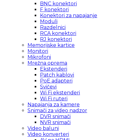
BNC konektori
F konektori
Konektori za napajanje
Moduli
Razdelnici
RCA konektori
RJ konektori
Memorijske kartice
Monitori
Mikrofoni
Mrežna oprema
Ekstenderi
Patch kablovi
PoE adapteri
Svičevi
Wi Fi ekstenderi
Wi Fi ruteri
Napajanja za kamere
Snimači za video nadzor
DVR snimači
NVR snimači
Video baluni
Video konverteri