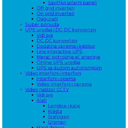
Savitljivi solarni paneli
Off grid inverteri
On grid inverteri
Osigurači
Super ponuda
UPS uređaji i DC-DC konverteri
Vidi sve
DC-DC konverteri
Dodatna oprema i kablovi
Line interactive UPS
Merač potrošnje el. energije
Online UPS uređaji
UPS sa dužom autonomijom
Video interfoni i interfoni
Interfoni i opema
Video Interfoni i oprema
Video nadzor CCTV
Vidi sve
Alati
Lemilice i kalaj
Klesta
Srafcigeri
Unimeri
Hard diskovi