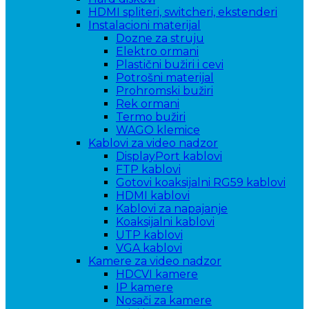
HDMI spliteri, switcheri, ekstenderi
Instalacioni materijal
Dozne za struju
Elektro ormani
Plastični bužiri i cevi
Potrošni materijal
Prohromski bužiri
Rek ormani
Termo bužiri
WAGO klemice
Kablovi za video nadzor
DisplayPort kablovi
FTP kablovi
Gotovi koaksijalni RG59 kablovi
HDMI kablovi
Kablovi za napajanje
Koaksijalni kablovi
UTP kablovi
VGA kablovi
Kamere za video nadzor
HDCVI kamere
IP kamere
Nosači za kamere