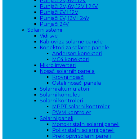
Punjači 2V, 6V i 12V
Punjači 2V, 6V, 12V I 24V
Punjači 6V I 12V
Punjači 6V, 12V I 24V
Punjači 24V
Solarni sistemi
Vidi sve
Kablovi za solarne panele
Konektori za solarne panele
Anderson konektori
MC4 konektori
Mikro inverteri
Nosači solarnih panela
Krovni nosači
Ostali nosači panela
Solarni akumulatori
Solarni kompleti
Solarni kontroleri
MPPT solarni kontroler
PWM kontroler
Solarni paneli
Monokristalni solarni paneli
Polikristalni solarni paneli
Preklopivi solarni paneli