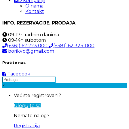
O kompaniji
O nama
Kontakt
INFO, REZERVACIJE, PRODAJA
09-17h
radnim danima
09-14h
subotom
(+381) 62 223 000
(+381) 62 323-000
borikvp@gmail.com
Pratite nas
Facebook
×
Već ste registrovani?
Ulogujte se
Nemate nalog?
Registracija