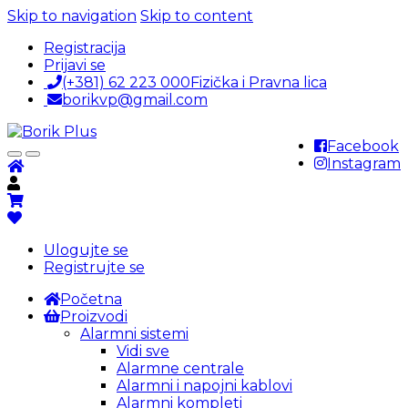
Skip to navigation
Skip to content
Registracija
Prijavi se
(+381) 62 223 000
Fizička i Pravna lica
borikvp@gmail.com
Facebook
Instagram
Ulogujte se
Registrujte se
Početna
Proizvodi
Alarmni sistemi
Vidi sve
Alarmne centrale
Alarmni i napojni kablovi
Alarmni kompleti