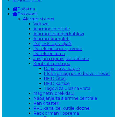
Početna
Proizvodi
Alarmni sistemi
Vidi sve
Alarmne centrale
Alarmni i napojni kablovi
Alarmni kompleti
Daljinski upravljači
Detektori curenja vode
Detektori dima
Javljači i upravljive utičnice
Kontrola pristupa
Daljinski za kapije
Elektromagnetne brave i nosači
RFID Čitači
RFID kartice
Tagovi za ulazna vrata
Magnetni prekidači
Napajanje za alarmne centrale
Panik tasteri
PVC kanalice, kutije, dozne
Rack ormani i oprema