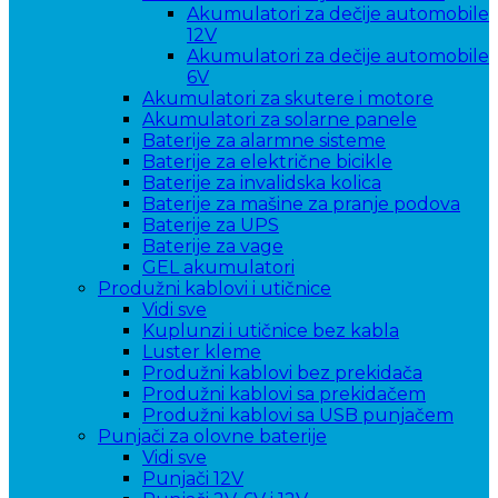
Akumulatori za dečije automobile
12V
Akumulatori za dečije automobile
6V
Akumulatori za skutere i motore
Akumulatori za solarne panele
Baterije za alarmne sisteme
Baterije za električne bicikle
Baterije za invalidska kolica
Baterije za mašine za pranje podova
Baterije za UPS
Baterije za vage
GEL akumulatori
Produžni kablovi i utičnice
Vidi sve
Kuplunzi i utičnice bez kabla
Luster kleme
Produžni kablovi bez prekidača
Produžni kablovi sa prekidačem
Produžni kablovi sa USB punjačem
Punjači za olovne baterije
Vidi sve
Punjači 12V