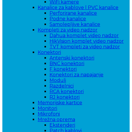
WiFi kamere
Kanalice za kablove | PVC kanalice
Perforirane kanalice
Podne kanalice
Samolepljive kanalice
Kompleti za video nadzor
Dahua komplet video nadzor
HikVision komplet video nadzor
TVT kompleti za video nadzor
Konektori
Antenski konektori
BNC konektori
F konektori
Konektori za napajanje
Moduli
Razdelnici
RCA konektori
RJ konektori
Memorijske kartice
Monitori
Mikrofoni
Mrežna oprema
Ekstenderi
Patch kablovi