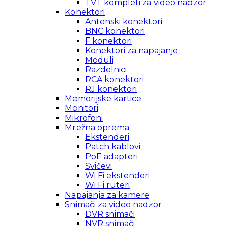
TVT kompleti za video nadzor
Konektori
Antenski konektori
BNC konektori
F konektori
Konektori za napajanje
Moduli
Razdelnici
RCA konektori
RJ konektori
Memorijske kartice
Monitori
Mikrofoni
Mrežna oprema
Ekstenderi
Patch kablovi
PoE adapteri
Svičevi
Wi Fi ekstenderi
Wi Fi ruteri
Napajanja za kamere
Snimači za video nadzor
DVR snimači
NVR snimači