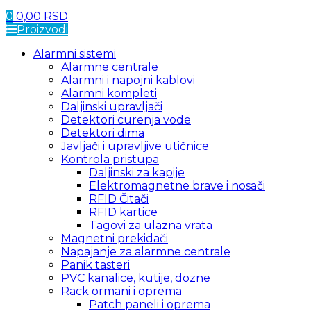
0
0,00
RSD
Proizvodi
Alarmni sistemi
Alarmne centrale
Alarmni i napojni kablovi
Alarmni kompleti
Daljinski upravljači
Detektori curenja vode
Detektori dima
Javljači i upravljive utičnice
Kontrola pristupa
Daljinski za kapije
Elektromagnetne brave i nosači
RFID Čitači
RFID kartice
Tagovi za ulazna vrata
Magnetni prekidači
Napajanje za alarmne centrale
Panik tasteri
PVC kanalice, kutije, dozne
Rack ormani i oprema
Patch paneli i oprema