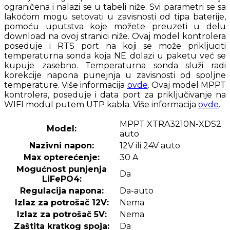
ograničena i nalazi se u tabeli niže. Svi parametri se sa
lakoćom mogu setovati u zavisnosti od tipa baterije,
pomoću uputstva koje možete preuzeti u delu
download na ovoj stranici niže. Ovaj model kontrolera
poseduje i RTS port na koji se može prikljuciti
temperaturna sonda koja NE dolazi u paketu već se
kupuje zasebno. Temperaturna sonda služi radi
korekcije napona punejnja u zavisnosti od spoljne
temperature. Više informacija
ovde
. Ovaj model MPPT
kontrolera, poseduje i data port za priključivanje na
WIFI modul putem UTP kabla. Više informacija
ovde
.
MPPT XTRA3210N-XDS2
Model:
auto
Nazivni napon:
12V ili 24V auto
Max opterećenje:
30 A
Mogućnost punjenja
Da
LiFePO4:
Regulacija napona:
Da-auto
Izlaz za potrošač 12V:
Nema
Izlaz za potrošač 5V:
Nema
Zaštita kratkog spoja:
Da