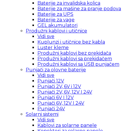
Baterije za invalidska kolica
Baterije za mašine za pranje podova
Baterije za UPS
Baterije za vage
GEL akumulatori
Produžni kablovi i utičnice
Vidi sve
Kuplunzi i utičnice bez kabla
Luster kleme
Produžni kablovi bez prekidača
Produžni kablovi sa prekidačem
Produžni kablovi sa USB punjačem
Punjači za olovne baterije
Vidi sve
Punjači 12V
Punjači 2V, 6V i 12V
Punjači 2V, 6V, 12V I 24V
Punjači 6V I 12V
Punjači 6V, 12V I 24V
Punjači 24V
Solarni sistemi
Vidi sve
Kablovi za solarne panele
Konektori za solarne panele