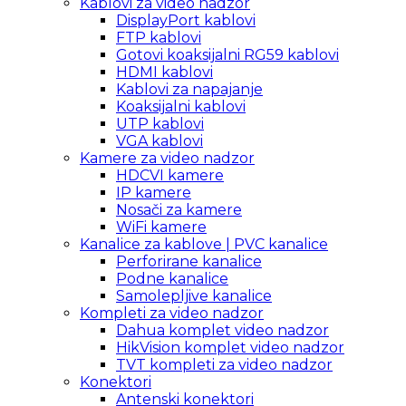
Kablovi za video nadzor
DisplayPort kablovi
FTP kablovi
Gotovi koaksijalni RG59 kablovi
HDMI kablovi
Kablovi za napajanje
Koaksijalni kablovi
UTP kablovi
VGA kablovi
Kamere za video nadzor
HDCVI kamere
IP kamere
Nosači za kamere
WiFi kamere
Kanalice za kablove | PVC kanalice
Perforirane kanalice
Podne kanalice
Samolepljive kanalice
Kompleti za video nadzor
Dahua komplet video nadzor
HikVision komplet video nadzor
TVT kompleti za video nadzor
Konektori
Antenski konektori