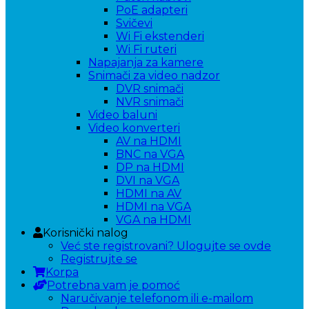
PoE adapteri
Svičevi
Wi Fi ekstenderi
Wi Fi ruteri
Napajanja za kamere
Snimači za video nadzor
DVR snimači
NVR snimači
Video baluni
Video konverteri
AV na HDMI
BNC na VGA
DP na HDMI
DVI na VGA
HDMI na AV
HDMI na VGA
VGA na HDMI
Korisnički nalog
Već ste registrovani? Ulogujte se ovde
Registrujte se
Korpa
Potrebna vam je pomoć
Naručivanje telefonom ili e-mailom