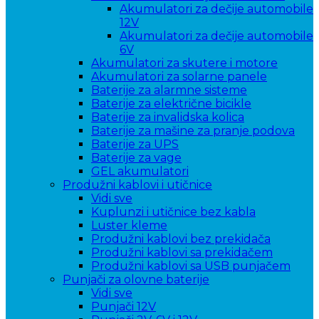
Akumulatori za dečije automobile
12V
Akumulatori za dečije automobile
6V
Akumulatori za skutere i motore
Akumulatori za solarne panele
Baterije za alarmne sisteme
Baterije za električne bicikle
Baterije za invalidska kolica
Baterije za mašine za pranje podova
Baterije za UPS
Baterije za vage
GEL akumulatori
Produžni kablovi i utičnice
Vidi sve
Kuplunzi i utičnice bez kabla
Luster kleme
Produžni kablovi bez prekidača
Produžni kablovi sa prekidačem
Produžni kablovi sa USB punjačem
Punjači za olovne baterije
Vidi sve
Punjači 12V