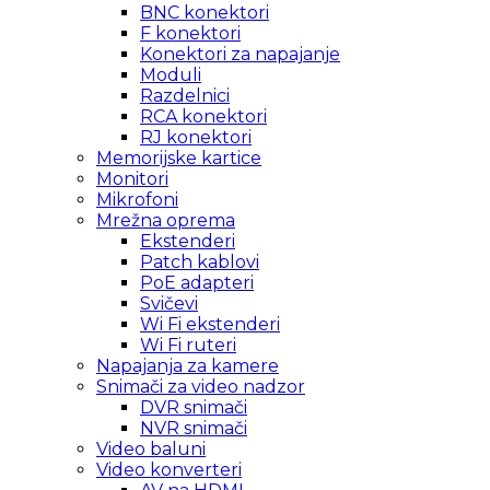
BNC konektori
F konektori
Konektori za napajanje
Moduli
Razdelnici
RCA konektori
RJ konektori
Memorijske kartice
Monitori
Mikrofoni
Mrežna oprema
Ekstenderi
Patch kablovi
PoE adapteri
Svičevi
Wi Fi ekstenderi
Wi Fi ruteri
Napajanja za kamere
Snimači za video nadzor
DVR snimači
NVR snimači
Video baluni
Video konverteri