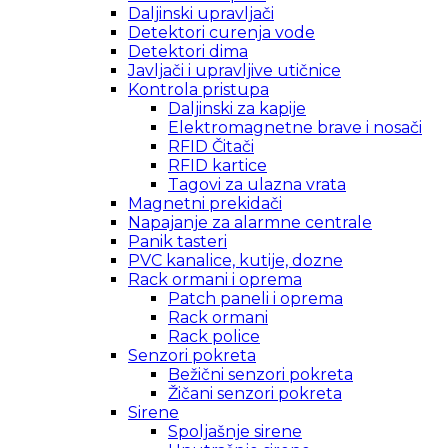
Daljinski upravljači
Detektori curenja vode
Detektori dima
Javljači i upravljive utičnice
Kontrola pristupa
Daljinski za kapije
Elektromagnetne brave i nosači
RFID Čitači
RFID kartice
Tagovi za ulazna vrata
Magnetni prekidači
Napajanje za alarmne centrale
Panik tasteri
PVC kanalice, kutije, dozne
Rack ormani i oprema
Patch paneli i oprema
Rack ormani
Rack police
Senzori pokreta
Bežični senzori pokreta
Žičani senzori pokreta
Sirene
Spoljašnje sirene