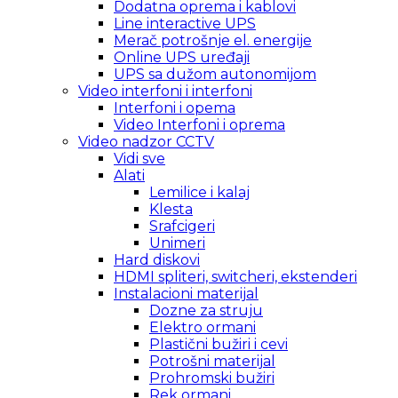
Dodatna oprema i kablovi
Line interactive UPS
Merač potrošnje el. energije
Online UPS uređaji
UPS sa dužom autonomijom
Video interfoni i interfoni
Interfoni i opema
Video Interfoni i oprema
Video nadzor CCTV
Vidi sve
Alati
Lemilice i kalaj
Klesta
Srafcigeri
Unimeri
Hard diskovi
HDMI spliteri, switcheri, ekstenderi
Instalacioni materijal
Dozne za struju
Elektro ormani
Plastični bužiri i cevi
Potrošni materijal
Prohromski bužiri
Rek ormani