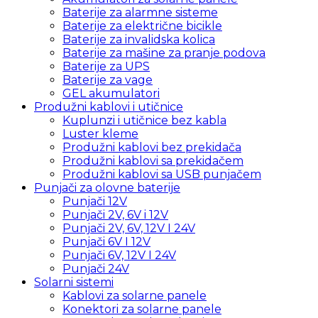
Baterije za alarmne sisteme
Baterije za električne bicikle
Baterije za invalidska kolica
Baterije za mašine za pranje podova
Baterije za UPS
Baterije za vage
GEL akumulatori
Produžni kablovi i utičnice
Kuplunzi i utičnice bez kabla
Luster kleme
Produžni kablovi bez prekidača
Produžni kablovi sa prekidačem
Produžni kablovi sa USB punjačem
Punjači za olovne baterije
Punjači 12V
Punjači 2V, 6V i 12V
Punjači 2V, 6V, 12V I 24V
Punjači 6V I 12V
Punjači 6V, 12V I 24V
Punjači 24V
Solarni sistemi
Kablovi za solarne panele
Konektori za solarne panele