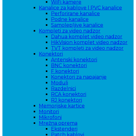
WiFi kamere
Kanalice za kablove | PVC kanalice
Perforirane kanalice
Podne kanalice
Samolepljive kanalice
Kompleti za video nadzor
Dahua komplet video nadzor
HikVision komplet video nadzor
TVT kompleti za video nadzor
Konektori
Antenski konektori
BNC konektori
F konektori
Konektori za napajanje
Moduli
Razdelnici
RCA konektori
RJ konektori
Memorijske kartice
Monitori
Mikrofoni
Mrežna oprema
Ekstenderi
Patch kablovi