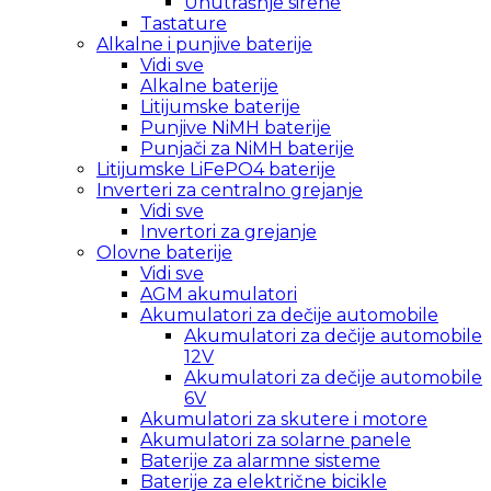
Unutrašnje sirene
Tastature
Alkalne i punjive baterije
Vidi sve
Alkalne baterije
Litijumske baterije
Punjive NiMH baterije
Punjači za NiMH baterije
Litijumske LiFePO4 baterije
Inverteri za centralno grejanje
Vidi sve
Invertori za grejanje
Olovne baterije
Vidi sve
AGM akumulatori
Akumulatori za dečije automobile
Akumulatori za dečije automobile
12V
Akumulatori za dečije automobile
6V
Akumulatori za skutere i motore
Akumulatori za solarne panele
Baterije za alarmne sisteme
Baterije za električne bicikle