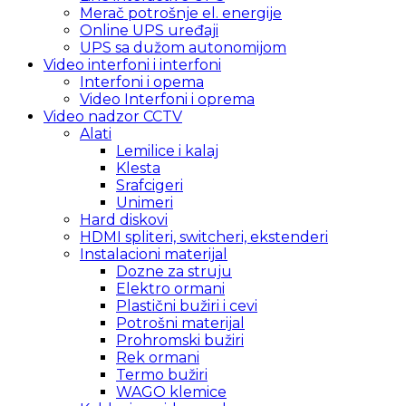
Merač potrošnje el. energije
Online UPS uređaji
UPS sa dužom autonomijom
Video interfoni i interfoni
Interfoni i opema
Video Interfoni i oprema
Video nadzor CCTV
Alati
Lemilice i kalaj
Klesta
Srafcigeri
Unimeri
Hard diskovi
HDMI spliteri, switcheri, ekstenderi
Instalacioni materijal
Dozne za struju
Elektro ormani
Plastični bužiri i cevi
Potrošni materijal
Prohromski bužiri
Rek ormani
Termo bužiri
WAGO klemice