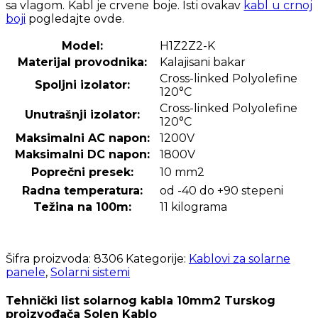
sa vlagom. Kabl je crvene boje. Isti ovakav
kabl u crnoj
boji
pogledajte ovde.
Model:
H1Z2Z2-K
Materijal provodnika:
Kalajisani bakar
Cross-linked Polyolefine
Spoljni izolator:
120°C
Cross-linked Polyolefine
Unutrašnji izolator:
120°C
Maksimalni AC napon:
1200V
Maksimalni DC napon:
1800V
Poprečni presek:
10 mm2
Radna temperatura:
od -40 do +90 stepeni
Težina na 100m:
11 kilograma
Šifra proizvoda:
8306
Kategorije:
Kablovi za solarne
panele
,
Solarni sistemi
Tehnički list solarnog kabla 10mm2 Turskog
proizvođača Solen Kablo