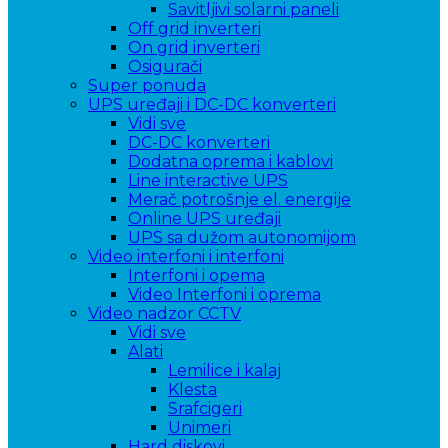
Savitljivi solarni paneli
Off grid inverteri
On grid inverteri
Osigurači
Super ponuda
UPS uređaji i DC-DC konverteri
Vidi sve
DC-DC konverteri
Dodatna oprema i kablovi
Line interactive UPS
Merač potrošnje el. energije
Online UPS uređaji
UPS sa dužom autonomijom
Video interfoni i interfoni
Interfoni i opema
Video Interfoni i oprema
Video nadzor CCTV
Vidi sve
Alati
Lemilice i kalaj
Klesta
Srafcigeri
Unimeri
Hard diskovi