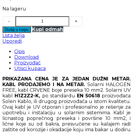
Na lageru
-
+
Kupi odmah
Dodaj u korpu
Lista želja
Uporedi
Opis
Download
Proizvođač
Utisci kupaca
PRIKAZANA CENA JE ZA JEDAN DUŽNI METAR.
KABL PRODAJEMO I NA METAR.
Solarni HALOGEN
FREE, kabl CRVENE boje preseka 10 mm2. Solarni UV
kabl
H1Z2Z2-K,
po standardu
EN 50618
proizvođača
Solen Kablo, ili drugog proizvođača u istom kvalitetu.
Ovaj kabl je UV otporan i profesionalno je rešenje za
upotrebu i instalaciju u solarnim sistemima. Kabl je
licnastog poprečnog preseka i površine 10 mm2, i
lične koje su od bakra, presvučene su kalajem radi
zaštite od korozije i oksidacije koju ima bakar u dodiru