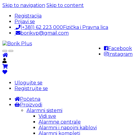
Skip to navigation
Skip to content
Registracija
Prijavi se
(+381) 62 223 000
Fizička i Pravna lica
borikvp@gmail.com
Facebook
Instagram
Ulogujte se
Registrujte se
Početna
Proizvodi
Alarmni sistemi
Vidi sve
Alarmne centrale
Alarmni i napojni kablovi
Alarmni kompleti