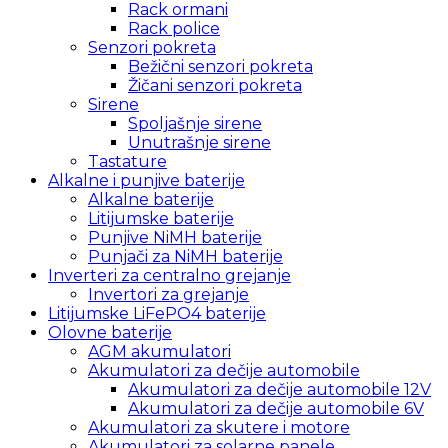
Rack ormani
Rack police
Senzori pokreta
Bežični senzori pokreta
Žičani senzori pokreta
Sirene
Spoljašnje sirene
Unutrašnje sirene
Tastature
Alkalne i punjive baterije
Alkalne baterije
Litijumske baterije
Punjive NiMH baterije
Punjači za NiMH baterije
Inverteri za centralno grejanje
Invertori za grejanje
Litijumske LiFePO4 baterije
Olovne baterije
AGM akumulatori
Akumulatori za dečije automobile
Akumulatori za dečije automobile 12V
Akumulatori za dečije automobile 6V
Akumulatori za skutere i motore
Akumulatori za solarne panele