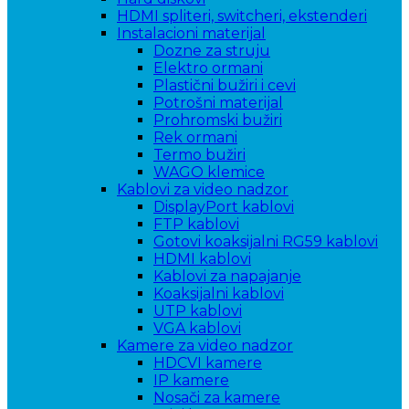
HDMI spliteri, switcheri, ekstenderi
Instalacioni materijal
Dozne za struju
Elektro ormani
Plastični bužiri i cevi
Potrošni materijal
Prohromski bužiri
Rek ormani
Termo bužiri
WAGO klemice
Kablovi za video nadzor
DisplayPort kablovi
FTP kablovi
Gotovi koaksijalni RG59 kablovi
HDMI kablovi
Kablovi za napajanje
Koaksijalni kablovi
UTP kablovi
VGA kablovi
Kamere za video nadzor
HDCVI kamere
IP kamere
Nosači za kamere