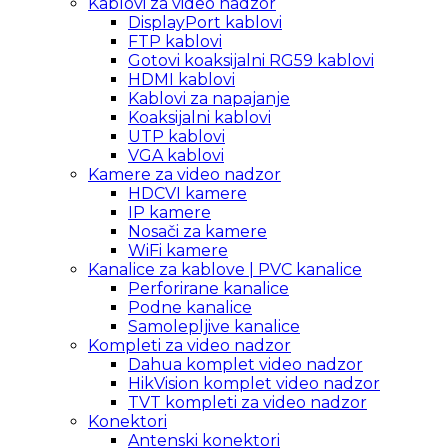
Kablovi za video nadzor
DisplayPort kablovi
FTP kablovi
Gotovi koaksijalni RG59 kablovi
HDMI kablovi
Kablovi za napajanje
Koaksijalni kablovi
UTP kablovi
VGA kablovi
Kamere za video nadzor
HDCVI kamere
IP kamere
Nosači za kamere
WiFi kamere
Kanalice za kablove | PVC kanalice
Perforirane kanalice
Podne kanalice
Samolepljive kanalice
Kompleti za video nadzor
Dahua komplet video nadzor
HikVision komplet video nadzor
TVT kompleti za video nadzor
Konektori
Antenski konektori