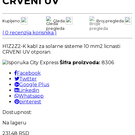
CRVENI UV
Kupljeno:
Gleda:
Broj pregleda:
(
0
recenzija korisnika )
H1Z2Z2-K kabl za solarne sisteme 10 mm2 licnasti
CRVENI UV otporan.
Šifra proizvoda:
8306
Facebook
Twitter
Google Plus
Linkedin
Whatsapp
pinterest
Dostupnost:
Na lageru
231,48
RSD