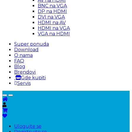
AV na HDMI
BNC na VGA
DP na HDMI
DVI na VGA
HDMI na AV
HDMI na VGA
VGA na HDMI
Super ponuda
Download
O nama
FAQ
Blog
Brendovi
Gde kupiti
Servis
Ulogujte se
Registrujte se