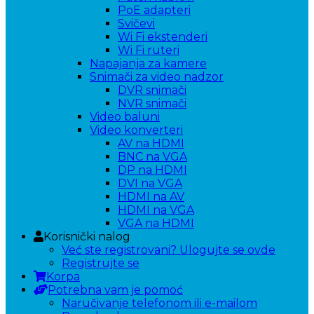
PoE adapteri
Svičevi
Wi Fi ekstenderi
Wi Fi ruteri
Napajanja za kamere
Snimači za video nadzor
DVR snimači
NVR snimači
Video baluni
Video konverteri
AV na HDMI
BNC na VGA
DP na HDMI
DVI na VGA
HDMI na AV
HDMI na VGA
VGA na HDMI
Korisnički nalog
Već ste registrovani? Ulogujte se ovde
Registrujte se
Korpa
Potrebna vam je pomoć
Naručivanje telefonom ili e-mailom