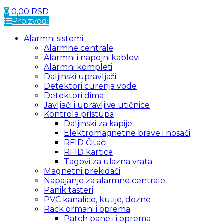
0
0,00
RSD
Proizvodi
Alarmni sistemi
Alarmne centrale
Alarmni i napojni kablovi
Alarmni kompleti
Daljinski upravljači
Detektori curenja vode
Detektori dima
Javljači i upravljive utičnice
Kontrola pristupa
Daljinski za kapije
Elektromagnetne brave i nosači
RFID Čitači
RFID kartice
Tagovi za ulazna vrata
Magnetni prekidači
Napajanje za alarmne centrale
Panik tasteri
PVC kanalice, kutije, dozne
Rack ormani i oprema
Patch paneli i oprema