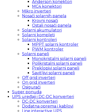
Anderson konektori
MC4 konektori
Mikro inverteri
Nosači solarnih panela
Krovni nosači
Ostali nosači panela
Solarni akumulatori
Solarni kompleti
Solarni kontroleri
MPPT solarni kontroler
PWM kontroler
Solarni paneli
Monokristalni solarni paneli
Polikristalni solarni paneli
Preklopivi solarni paneli
Savitljivi solarni paneli
Off grid inverteri
On grid inverteri
Osigurači
Super ponuda
UPS uređaji i DC-DC konverteri
DC-DC konverteri
Dodatna oprema i kablovi
Line interactive UPS