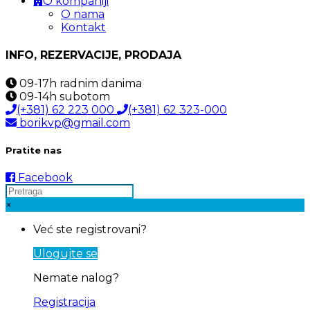
O kompaniji
O nama
Kontakt
INFO, REZERVACIJE, PRODAJA
09-17h
radnim danima
09-14h
subotom
(+381) 62 223 000
(+381) 62 323-000
borikvp@gmail.com
Pratite nas
Facebook
×
Već ste registrovani?
Ulogujte se
Nemate nalog?
Registracija