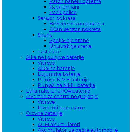
Patch paneli i oprema
Rack ormani
Rack police
Senzori pokreta
Bežični senzori pokreta
Žičani senzori pokreta
Sirene
Spoljašnje sirene
Unutrašnje sirene
Tastature
Alkalne i punjive baterije
Vidi sve
Alkalne baterije
Litijumske baterije
Punjive NiMH baterije
Punjači za NiMH baterije
Litijumske LiFePO4 baterije
Inverteri za centralno grejanje
Vidi sve
Invertori za grejanje
Olovne baterije
Vidi sve
AGM akumulatori
Akumulatori za dečije automobile