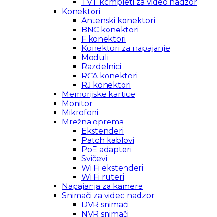
TVT kompleti za video nadzor
Konektori
Antenski konektori
BNC konektori
F konektori
Konektori za napajanje
Moduli
Razdelnici
RCA konektori
RJ konektori
Memorijske kartice
Monitori
Mikrofoni
Mrežna oprema
Ekstenderi
Patch kablovi
PoE adapteri
Svičevi
Wi Fi ekstenderi
Wi Fi ruteri
Napajanja za kamere
Snimači za video nadzor
DVR snimači
NVR snimači