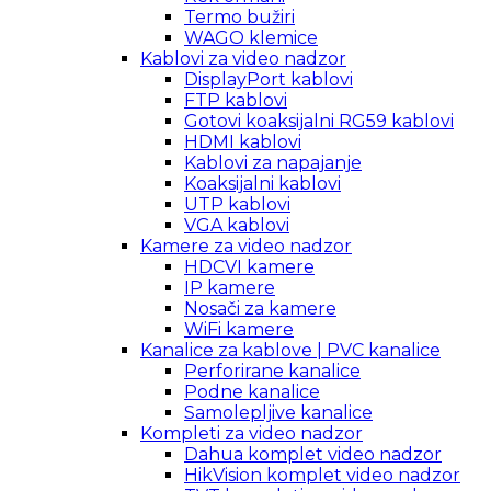
Termo bužiri
WAGO klemice
Kablovi za video nadzor
DisplayPort kablovi
FTP kablovi
Gotovi koaksijalni RG59 kablovi
HDMI kablovi
Kablovi za napajanje
Koaksijalni kablovi
UTP kablovi
VGA kablovi
Kamere za video nadzor
HDCVI kamere
IP kamere
Nosači za kamere
WiFi kamere
Kanalice za kablove | PVC kanalice
Perforirane kanalice
Podne kanalice
Samolepljive kanalice
Kompleti za video nadzor
Dahua komplet video nadzor
HikVision komplet video nadzor