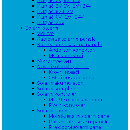
Punjači 2V, 6V i 12V
Punjači 2V, 6V, 12V I 24V
Punjači 6V I 12V
Punjači 6V, 12V I 24V
Punjači 24V
Solarni sistemi
Vidi sve
Kablovi za solarne panele
Konektori za solarne panele
Anderson konektori
MC4 konektori
Mikro inverteri
Nosači solarnih panela
Krovni nosači
Ostali nosači panela
Solarni akumulatori
Solarni kompleti
Solarni kontroleri
MPPT solarni kontroler
PWM kontroler
Solarni paneli
Monokristalni solarni paneli
Polikristalni solarni paneli
Preklopivi solarni paneli