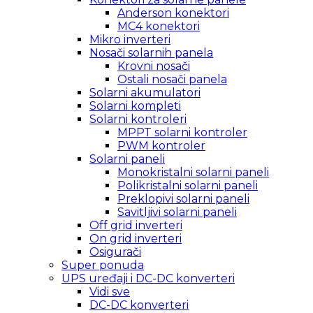
Anderson konektori
MC4 konektori
Mikro inverteri
Nosači solarnih panela
Krovni nosači
Ostali nosači panela
Solarni akumulatori
Solarni kompleti
Solarni kontroleri
MPPT solarni kontroler
PWM kontroler
Solarni paneli
Monokristalni solarni paneli
Polikristalni solarni paneli
Preklopivi solarni paneli
Savitljivi solarni paneli
Off grid inverteri
On grid inverteri
Osigurači
Super ponuda
UPS uređaji i DC-DC konverteri
Vidi sve
DC-DC konverteri