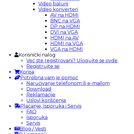
Video baluni
Video konverteri
AV na HDMI
BNC na VGA
DP na HDMI
DVI na VGA
HDMI na AV
HDMI na VGA
VGA na HDMI
Korisnički nalog
Već ste registrovani? Ulogujte se ovde
Registrujte se
Korpa
Potrebna vam je pomoć
Naručivanje telefonom ili e-mailom
Download
Reklamacije
Uslovi korišćenja
Plaćanje, Isporuka i Servis
FAQ
Isporuka
Servis
Blog / Vesti