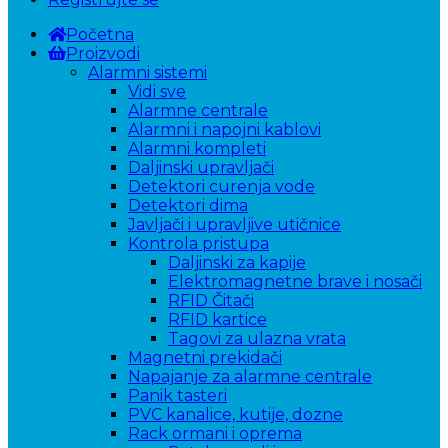
Početna
Proizvodi
Alarmni sistemi
Vidi sve
Alarmne centrale
Alarmni i napojni kablovi
Alarmni kompleti
Daljinski upravljači
Detektori curenja vode
Detektori dima
Javljači i upravljive utičnice
Kontrola pristupa
Daljinski za kapije
Elektromagnetne brave i nosači
RFID Čitači
RFID kartice
Tagovi za ulazna vrata
Magnetni prekidači
Napajanje za alarmne centrale
Panik tasteri
PVC kanalice, kutije, dozne
Rack ormani i oprema