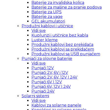
Baterije za invalidska kolica
Baterije za mašine za pranje podova
Baterije za UPS
Baterije za vage
GEL akumulatori
Produžni kablovi i utičnice
Vidi sve
Kuplunzi i utičnice bez kabla
Luster kleme
Produžni kablovi bez prekidača
Produžni kablovi sa prekidačem
Produžni kablovi sa USB punjačem
Punjači za olovne baterije
Vidi sve
Punjači 12V
Punjači 2V, 6V i 12V
Punjači 2V, 6V, 12V I 24V
Punjači 6V I 12V
Punjači 6V, 12V I 24V
Punjači 24V
Solarni sistemi
Vidi sve
Kablovi za solarne panele
Konektori za solarne panele