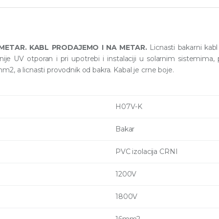
 METAR. KABL PRODAJEMO I NA METAR.
Licnasti bakarni kab
nije UV otporan i pri upotrebi i instalaciji u solarnim sistemima,
2, a licnasti provodnik od bakra. Kabal je crne boje.
H07V-K
Bakar
PVC izolacija CRNI
1200V
1800V
16mm2