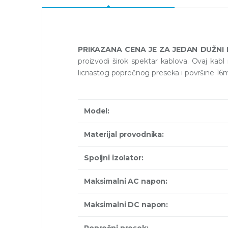
PRIKAZANA CENA JE ZA JEDAN DUŽNI
proizvodi širok spektar kablova. Ovaj kabl 
licnastog poprečnog preseka i površine 16mm
Model:
Materijal provodnika:
Spoljni izolator:
Maksimalni AC napon:
Maksimalni DC napon:
Poprečni presek: