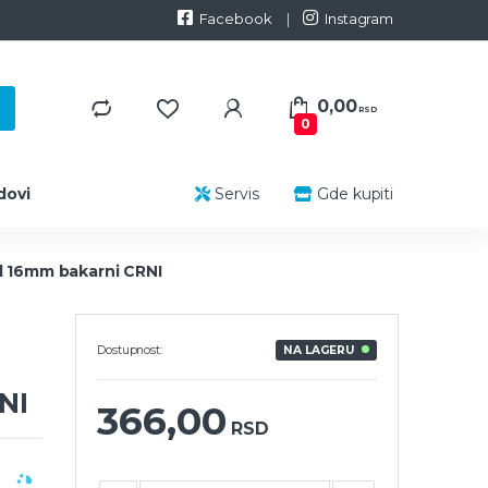
Facebook
Instagram
0,00
RSD
0
dovi
Servis
Gde kupiti
bl 16mm bakarni CRNI
Dostupnost:
NA LAGERU
NI
366,00
RSD