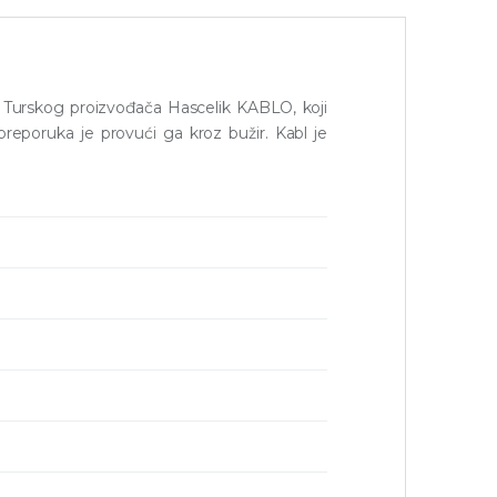
l Turskog proizvođača Hascelik KABLO, koji
 preporuka je provući ga kroz bužir. Kabl je