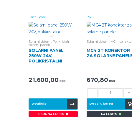
Ulica Solar
BPS
Solarni sistemi
,
Polikristalni
Solarni sistemi
,
MC4 konektor
solarni paneli
SOLARNI PANEL
MC4 2T KONEKTOR
250W-24V,
ZA SOLARNE PANEL
POLIKRISTALNI
21.600,00
670,80
RSD
RSD
-
+
Detaljnije
Dodaj u korpu
NA LAGERU
NEMA NA LAGERU