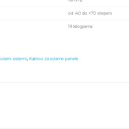
od -40 do +70 stepeni
19 kilograma
Solarni sistemi
,
Kablovi za solarne panele