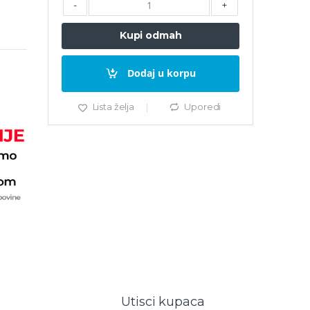
-
+
Kupi odmah
Dodaj u korpu
Lista želja
Uporedi
Utisci kupaca