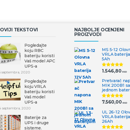
OVIJI TEKSTOVI
NAJBOLJE OCENJENI
PROIZVODI
Pogledajte
MS 5-12 Olov
koju RBC
VRLA baterija
bateriju koristi
5Ah
Vaš model APC
UPS-a
1.546,80
Ocenjeno
5 septembra, 2020
RSD
5.00
od 5
Pretvarač na
Pogledajte
MIK 200B1 s
koju VRLA
jednom bater
bateriju koristi
Vaš model
7.560,00
UPS-a
Ocenjeno
RSD
5.00
od 5
4 septembra, 2020
UL 26-12 Olo
VRLA baterija
Baterije za
26Ah
UPS i druge
sisteme.