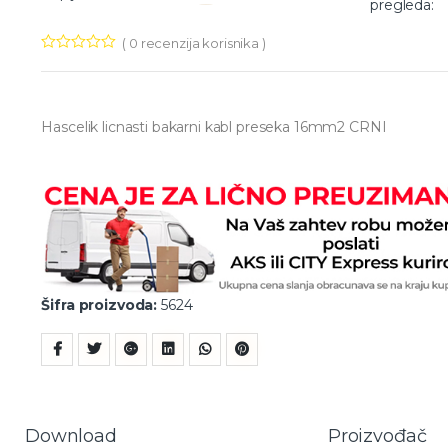
pregleda:
(
0
recenzija korisnika )
Hascelik licnasti bakarni kabl preseka 16mm2 CRNI
Šifra proizvoda:
5624
Download
Proizvođač