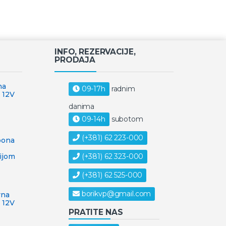
INFO, REZERVACIJE,
PRODAJA
na
09-17h
radnim
 12V
danima
09-14h
subotom
(+381) 62 223-000
pona
a
(+381) 62 323-000
ijom
(+381) 62 525-000
borikvp@gmail.com
vna
 12V
PRATITE NAS