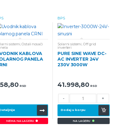
PS
BPS
larni sistemi
,
Ostali nosači
Solarni sistemi
,
Off grid
nela
inverteri
VODNIK KABLOVA
PURE SINE WAVE DC-
OLARNOG PANELA
AC INVERTER 24V
RNI
230V 3000W
58,80
41.998,80
RSD
RSD
-
+
Detaljnije
Dodaj u korpu
NA LAGERU
NEMA NA LAGERU