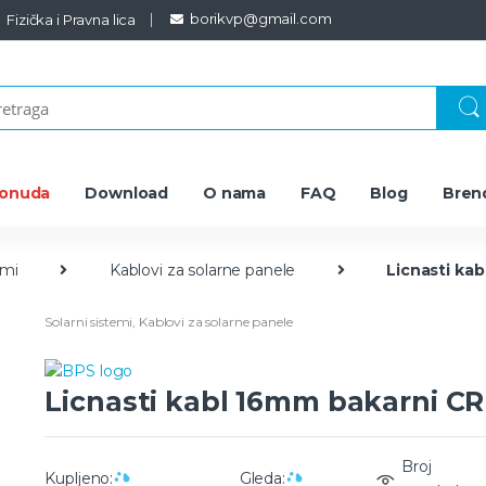
borikvp@gmail.com
Fizička i Pravna lica
ponuda
Download
O nama
FAQ
Blog
Bren
emi
Kablovi za solarne panele
Licnasti ka
Solarni sistemi
,
Kablovi za solarne panele
Licnasti kabl 16mm bakarni CR
Broj
Kupljeno:
Gleda: