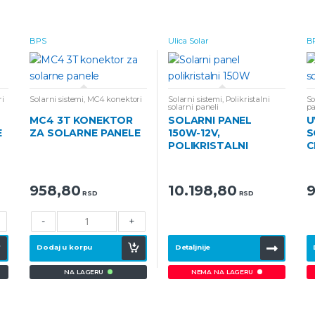
BPS
Ulica Solar
B
i
Solarni sistemi
,
MC4 konektori
Solarni sistemi
,
Polikristalni
So
solarni paneli
pa
MC4 3T KONEKTOR
SOLARNI PANEL
U
E
ZA SOLARNE PANELE
150W-12V,
S
POLIKRISTALNI
C
958,80
10.198,80
9
RSD
RSD
-
+
Dodaj u korpu
Detaljnije
NA LAGERU
NEMA NA LAGERU