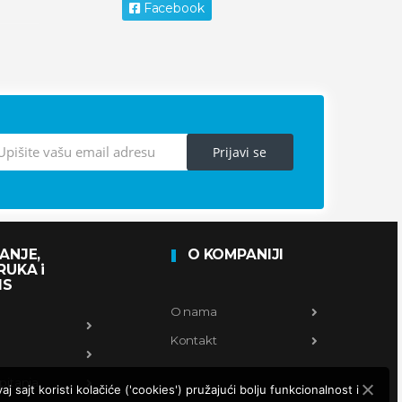
Facebook
Prijavi se
ANJE,
O KOMPANIJI
RUKA i
IS
O nama
Kontakt
pitanja
j sajt koristi kolačiće ('cookies') pružajući bolju funkcionalnost i