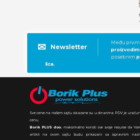
Među prvima
Newsletter
proizvodim
posebnim
p
lica.
Sve cene na našem sajtu iskazane su u dinarima. PDV je uraču
cenu.
Borik PLUS doo.
maksimalno koristi sve svoje resurse da Va
artikli na ovom sajtu budu prikazani sa ispravnim nazi