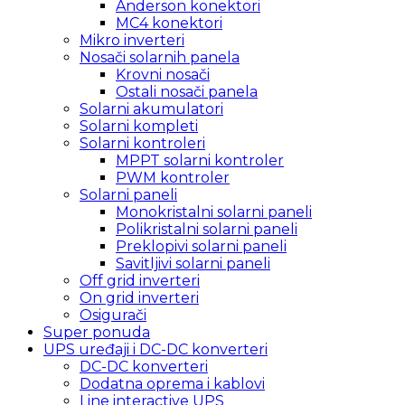
Anderson konektori
MC4 konektori
Mikro inverteri
Nosači solarnih panela
Krovni nosači
Ostali nosači panela
Solarni akumulatori
Solarni kompleti
Solarni kontroleri
MPPT solarni kontroler
PWM kontroler
Solarni paneli
Monokristalni solarni paneli
Polikristalni solarni paneli
Preklopivi solarni paneli
Savitljivi solarni paneli
Off grid inverteri
On grid inverteri
Osigurači
Super ponuda
UPS uređaji i DC-DC konverteri
DC-DC konverteri
Dodatna oprema i kablovi
Line interactive UPS