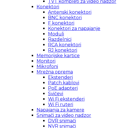
TVT kompleti za video nadzor
Konektori
Antenski konektori
BNC konektori
F konektori
Konektori za napajanje
Moduli
Razdelnici
RCA konektori
RJ konektori
Memorijske kartice
Monitori
Mikrofoni
Mrežna oprema
Ekstenderi
Patch kablovi
PoE adapteri
Svičevi
Wi Fi ekstenderi
Wi Fi ruteri
Napajanja za kamere
Snimači za video nadzor
DVR snimači
NVR snimači