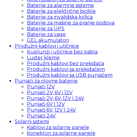
Baterije za alarmne sisteme
Baterije za električne bicikle
Baterije za invalidska kolica
Baterije za mašine za pranje podova
Baterije za UPS
Baterije za vage
GEL akumulatori
Produžni kablovi i utičnice
Kuplunzi i utičnice bez kabla
Luster kleme
Produžni kablovi bez prekidača
Produžni kablovi sa prekidačem
Produžni kablovi sa USB punjačem
Punjači za olovne baterije
Punjači 12V
Punjači 2V, 6V i 12V
Punjači 2V, 6V, 12V I 24V
Punjači 6V I 12V
Punjači 6V, 12V I 24V
Punjači 24V
Solarni sistemi
Kablovi za solarne panele
Konektori za solarne panele