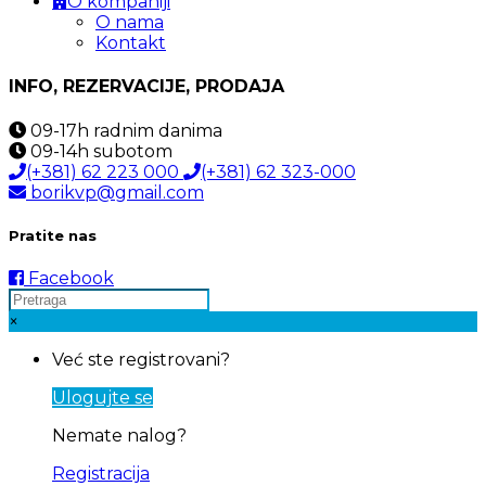
O kompaniji
O nama
Kontakt
INFO, REZERVACIJE, PRODAJA
09-17h
radnim danima
09-14h
subotom
(+381) 62 223 000
(+381) 62 323-000
borikvp@gmail.com
Pratite nas
Facebook
×
Već ste registrovani?
Ulogujte se
Nemate nalog?
Registracija