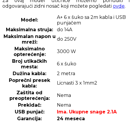
Za ovaj model utičnice možemo ponuditi i
odgovarajući zidni nosač koji možete pogledati
ovde
.
A+ 6 x šuko sa 2m kabla i USB
Model:
punjačem
Maksimalna struja:
do 14A
Maksimalan napon u
do 250V
mreži:
Maksimalno
3000 W
opterećenje:
Broj utikačkih
6 x šuko
mesta:
Dužina kabla:
2 metra
Poprečni presek
Licnasti 3 x 1mm2
kabla:
Zaštita od
Nema
preopterećenja:
Prekidač:
Nema
USB punjač:
Ima. Ukupne snage 2.1A
Garancija:
24 meseca