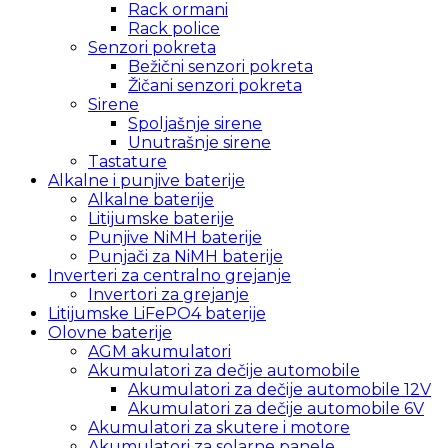
Rack ormani
Rack police
Senzori pokreta
Bežični senzori pokreta
Žičani senzori pokreta
Sirene
Spoljašnje sirene
Unutrašnje sirene
Tastature
Alkalne i punjive baterije
Alkalne baterije
Litijumske baterije
Punjive NiMH baterije
Punjači za NiMH baterije
Inverteri za centralno grejanje
Invertori za grejanje
Litijumske LiFePO4 baterije
Olovne baterije
AGM akumulatori
Akumulatori za dečije automobile
Akumulatori za dečije automobile 12V
Akumulatori za dečije automobile 6V
Akumulatori za skutere i motore
Akumulatori za solarne panele