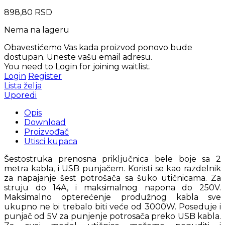
898,80
RSD
Nema na lageru
Obavestićemo Vas kada proizvod ponovo bude
dostupan. Uneste vašu email adresu.
You need to Login for joining waitlist.
Login
Register
Lista želja
Uporedi
Opis
Download
Proizvođač
Utisci kupaca
Šestostruka prenosna priključnica bele boje sa 2
metra kabla, i USB punjačem. Koristi se kao razdelnik
za napajanje šest potrošača sa šuko utičnicama. Za
struju do 14A, i maksimalnog napona do 250V.
Maksimalno opterećenje produžnog kabla sve
ukupno ne bi trebalo biti veće od 3000W. Poseduje i
punjač od 5V za punjenje potrosača preko USB kabla.