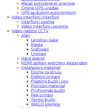
Merač potrošnje el. energije
Online UPS uređaji
UPS sa dužom autonomijom
Video interfoni i interfoni
Interfoni i opema
Video Interfoni i oprema
Video nadzor CCTV
Alati
Lemilice i kalaj
Klesta
Srafcigeri
Unimeri
Hard diskovi
HDMI spliteri, switcheri, ekstenderi
Instalacioni materijal
Dozne za struju
Elektro ormani
Plastični bužiri i cevi
Potrošni materijal
Prohromski bužiri
Rek ormani
Termo bužiri
WAGO klemice