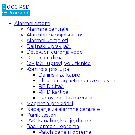
0
0,00
RSD
Proizvodi
Alarmni sistemi
Alarmne centrale
Alarmni i napojni kablovi
Alarmni kompleti
Daljinski upravljači
Detektori curenja vode
Detektori dima
Javljači i upravljive utičnice
Kontrola pristupa
Daljinski za kapije
Elektromagnetne brave i nosači
RFID Čitači
RFID kartice
Tagovi za ulazna vrata
Magnetni prekidači
Napajanje za alarmne centrale
Panik tasteri
PVC kanalice, kutije, dozne
Rack ormani i oprema
Patch paneli i oprema