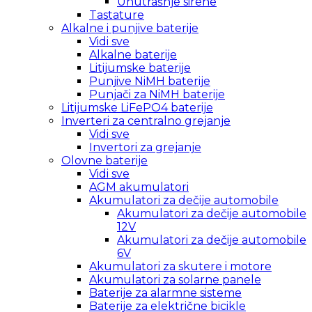
Unutrašnje sirene
Tastature
Alkalne i punjive baterije
Vidi sve
Alkalne baterije
Litijumske baterije
Punjive NiMH baterije
Punjači za NiMH baterije
Litijumske LiFePO4 baterije
Inverteri za centralno grejanje
Vidi sve
Invertori za grejanje
Olovne baterije
Vidi sve
AGM akumulatori
Akumulatori za dečije automobile
Akumulatori za dečije automobile
12V
Akumulatori za dečije automobile
6V
Akumulatori za skutere i motore
Akumulatori za solarne panele
Baterije za alarmne sisteme
Baterije za električne bicikle