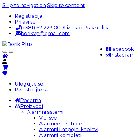
Skip to navigation
Skip to content
Registracija
Prijavi se
(+381) 62 223 000
Fizička i Pravna lica
borikvp@gmail.com
Facebook
Instagram
Ulogujte se
Registrujte se
Početna
Proizvodi
Alarmni sistemi
Vidi sve
Alarmne centrale
Alarmni i napojni kablovi
Alarmni kompleti