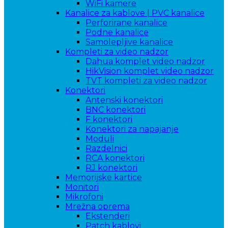
WiFi kamere
Kanalice za kablove | PVC kanalice
Perforirane kanalice
Podne kanalice
Samolepljive kanalice
Kompleti za video nadzor
Dahua komplet video nadzor
HikVision komplet video nadzor
TVT kompleti za video nadzor
Konektori
Antenski konektori
BNC konektori
F konektori
Konektori za napajanje
Moduli
Razdelnici
RCA konektori
RJ konektori
Memorijske kartice
Monitori
Mikrofoni
Mrežna oprema
Ekstenderi
Patch kablovi