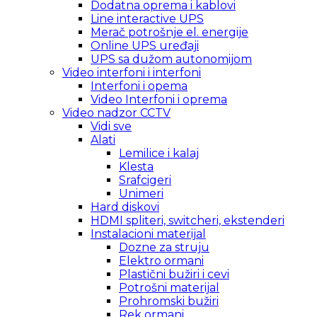
Dodatna oprema i kablovi
Line interactive UPS
Merač potrošnje el. energije
Online UPS uređaji
UPS sa dužom autonomijom
Video interfoni i interfoni
Interfoni i opema
Video Interfoni i oprema
Video nadzor CCTV
Vidi sve
Alati
Lemilice i kalaj
Klesta
Srafcigeri
Unimeri
Hard diskovi
HDMI spliteri, switcheri, ekstenderi
Instalacioni materijal
Dozne za struju
Elektro ormani
Plastični bužiri i cevi
Potrošni materijal
Prohromski bužiri
Rek ormani