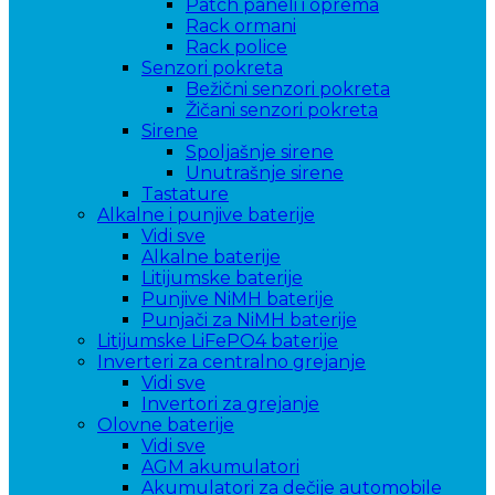
Patch paneli i oprema
Rack ormani
Rack police
Senzori pokreta
Bežični senzori pokreta
Žičani senzori pokreta
Sirene
Spoljašnje sirene
Unutrašnje sirene
Tastature
Alkalne i punjive baterije
Vidi sve
Alkalne baterije
Litijumske baterije
Punjive NiMH baterije
Punjači za NiMH baterije
Litijumske LiFePO4 baterije
Inverteri za centralno grejanje
Vidi sve
Invertori za grejanje
Olovne baterije
Vidi sve
AGM akumulatori
Akumulatori za dečije automobile