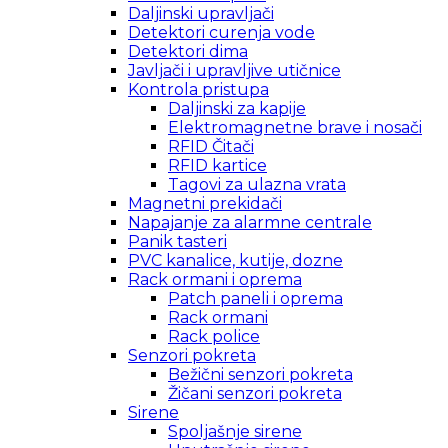
Daljinski upravljači
Detektori curenja vode
Detektori dima
Javljači i upravljive utičnice
Kontrola pristupa
Daljinski za kapije
Elektromagnetne brave i nosači
RFID Čitači
RFID kartice
Tagovi za ulazna vrata
Magnetni prekidači
Napajanje za alarmne centrale
Panik tasteri
PVC kanalice, kutije, dozne
Rack ormani i oprema
Patch paneli i oprema
Rack ormani
Rack police
Senzori pokreta
Bežični senzori pokreta
Žičani senzori pokreta
Sirene
Spoljašnje sirene