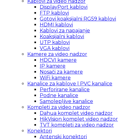
Kablovi za video nadzor
DisplayPort kablovi
FTP kablovi
Gotovi koaksijalni RG59 kablovi
HDMI kablovi
Kablovi za napajanje
Koaksijalni kablovi
UTP kablovi
VGA kablovi
Kamere za video nadzor
HDCVI kamere
IP kamere
Nosači za kamere
WiFi kamere
Kanalice za kablove | PVC kanalice
Perforirane kanalice
Podne kanalice
Samolepljive kanalice
Kompleti za video nadzor
Dahua komplet video nadzor
HikVision komplet video nadzor
TVT kompleti za video nadzor
Konektori
Antenski konektori