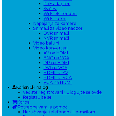
PoE adapteri
Svičevi
Wi Fi ekstenderi
Wi Fi ruteri
Napajanja za kamere
Snimači za video nadzor
DVR snimači
NVR snimači
Video baluni
Video konverteri
AV na HDMI
BNC na VGA
DP na HDMI
DVI na VGA
HDMI na AV
HDMI na VGA
VGA na HDMI
Korisnički nalog
Već ste registrovani? Ulogujte se ovde
Registrujte se
Korpa
Potrebna vam je pomoć
Naručivanje telefonom ili e-mailom