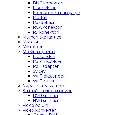
BNC konektori
F konektori
Konektori za napajanje
Moduli
Razdelnici
RCA konektori
RJ konektori
Memorijske kartice
Monitori
Mikrofoni
Mrežna oprema
Ekstenderi
Patch kablovi
PoE adapteri
Svičevi
Wi Fi ekstenderi
Wi Fi ruteri
Napajanja za kamere
Snimači za video nadzor
DVR snimači
NVR snimači
Video baluni
Video konverteri