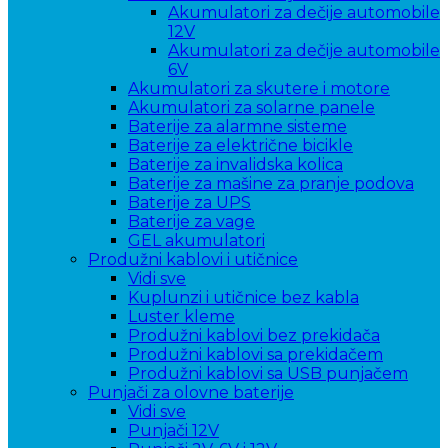
Akumulatori za dečije automobile
12V
Akumulatori za dečije automobile
6V
Akumulatori za skutere i motore
Akumulatori za solarne panele
Baterije za alarmne sisteme
Baterije za električne bicikle
Baterije za invalidska kolica
Baterije za mašine za pranje podova
Baterije za UPS
Baterije za vage
GEL akumulatori
Produžni kablovi i utičnice
Vidi sve
Kuplunzi i utičnice bez kabla
Luster kleme
Produžni kablovi bez prekidača
Produžni kablovi sa prekidačem
Produžni kablovi sa USB punjačem
Punjači za olovne baterije
Vidi sve
Punjači 12V