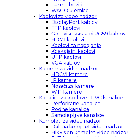
Termo bužiri
WAGO klemice
Kablovi za video nadzor
DisplayPort kablovi
FTP kablovi
Gotovi koaksijalni RG59 kablovi
HDMI kablovi
Kablovi za napajanje
Koaksijalni kablovi
UTP kablovi
VGA kablovi
Kamere za video nadzor
HDCVI kamere
IP kamere
Nosači za kamere
WiFi kamere
Kanalice za kablove | PVC kanalice
Perforirane kanalice
Podne kanalice
Samolepljive kanalice
Kompleti za video nadzor
Dahua komplet video nadzor
HikVision komplet video nadzor