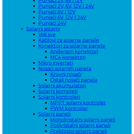
Punjači 2V, 6V i 12V
Punjači 2V, 6V, 12V I 24V
Punjači 6V I 12V
Punjači 6V, 12V I 24V
Punjači 24V
Solarni sistemi
Vidi sve
Kablovi za solarne panele
Konektori za solarne panele
Anderson konektori
MC4 konektori
Mikro inverteri
Nosači solarnih panela
Krovni nosači
Ostali nosači panela
Solarni akumulatori
Solarni kompleti
Solarni kontroleri
MPPT solarni kontroler
PWM kontroler
Solarni paneli
Monokristalni solarni paneli
Polikristalni solarni paneli
Preklopivi solarni paneli