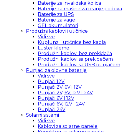
Baterije za invalidska kolica
Baterije za mašine za pranje podova
Baterije za UPS
Baterije za vage
GEL akumulatori
Produžni kablovi i utičnice
Vidi sve
Kuplunzi i utičnice bez kabla
Luster kleme
Produžni kablovi bez prekidača
Produžni kablovi sa prekidačem
Produžni kablovi sa USB punjačem
Punjači za olovne baterije
Vidi sve
Punjači 12V
Punjači 2V, 6V i 12V
Punjači 2V, 6V, 12V I 24V
Punjači 6V I 12V
Punjači 6V, 12V I 24V
Punjači 24V
Solarni sistemi
Vidi sve
Kablovi za solarne panele
Konektori za solarne panele