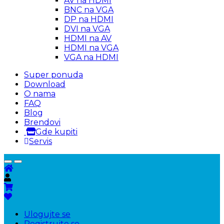
AV na HDMI
BNC na VGA
DP na HDMI
DVI na VGA
HDMI na AV
HDMI na VGA
VGA na HDMI
Super ponuda
Download
O nama
FAQ
Blog
Brendovi
Gde kupiti
Servis
Ulogujte se
Registrujte se