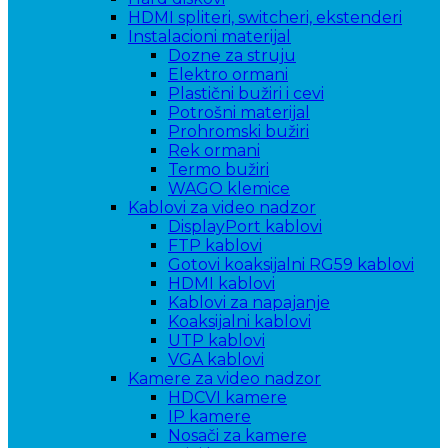
HDMI spliteri, switcheri, ekstenderi
Instalacioni materijal
Dozne za struju
Elektro ormani
Plastični bužiri i cevi
Potrošni materijal
Prohromski bužiri
Rek ormani
Termo bužiri
WAGO klemice
Kablovi za video nadzor
DisplayPort kablovi
FTP kablovi
Gotovi koaksijalni RG59 kablovi
HDMI kablovi
Kablovi za napajanje
Koaksijalni kablovi
UTP kablovi
VGA kablovi
Kamere za video nadzor
HDCVI kamere
IP kamere
Nosači za kamere