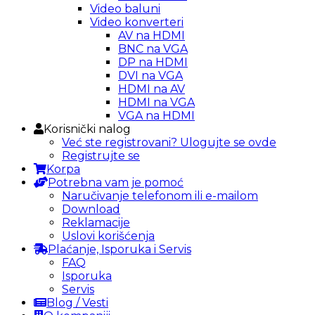
Video baluni
Video konverteri
AV na HDMI
BNC na VGA
DP na HDMI
DVI na VGA
HDMI na AV
HDMI na VGA
VGA na HDMI
Korisnički nalog
Već ste registrovani? Ulogujte se ovde
Registrujte se
Korpa
Potrebna vam je pomoć
Naručivanje telefonom ili e-mailom
Download
Reklamacije
Uslovi korišćenja
Plaćanje, Isporuka i Servis
FAQ
Isporuka
Servis
Blog / Vesti