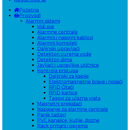
Početna
Proizvodi
Alarmni sistemi
Vidi sve
Alarmne centrale
Alarmni i napojni kablovi
Alarmni kompleti
Daljinski upravljači
Detektori curenja vode
Detektori dima
Javljači i upravljive utičnice
Kontrola pristupa
Daljinski za kapije
Elektromagnetne brave i nosači
RFID Čitači
RFID kartice
Tagovi za ulazna vrata
Magnetni prekidači
Napajanje za alarmne centrale
Panik tasteri
PVC kanalice, kutije, dozne
Rack ormani i oprema