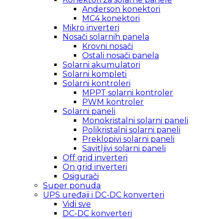
Anderson konektori
MC4 konektori
Mikro inverteri
Nosači solarnih panela
Krovni nosači
Ostali nosači panela
Solarni akumulatori
Solarni kompleti
Solarni kontroleri
MPPT solarni kontroler
PWM kontroler
Solarni paneli
Monokristalni solarni paneli
Polikristalni solarni paneli
Preklopivi solarni paneli
Savitljivi solarni paneli
Off grid inverteri
On grid inverteri
Osigurači
Super ponuda
UPS uređaji i DC-DC konverteri
Vidi sve
DC-DC konverteri