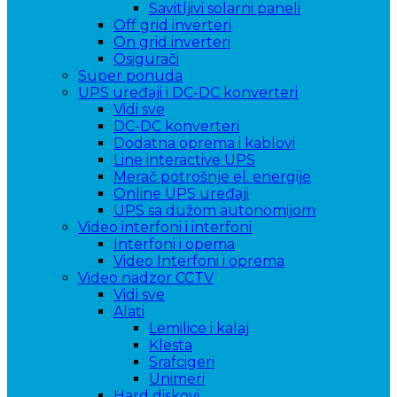
Savitljivi solarni paneli
Off grid inverteri
On grid inverteri
Osigurači
Super ponuda
UPS uređaji i DC-DC konverteri
Vidi sve
DC-DC konverteri
Dodatna oprema i kablovi
Line interactive UPS
Merač potrošnje el. energije
Online UPS uređaji
UPS sa dužom autonomijom
Video interfoni i interfoni
Interfoni i opema
Video Interfoni i oprema
Video nadzor CCTV
Vidi sve
Alati
Lemilice i kalaj
Klesta
Srafcigeri
Unimeri
Hard diskovi